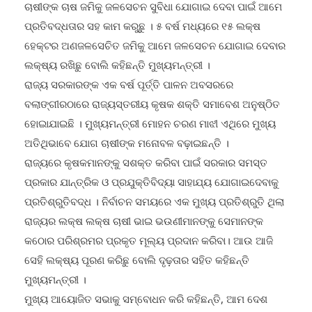
ଚାଷୀଙ୍କ ଚାଷ ଜମିକୁ ଜଳସେଚନ ସୁବିଧା ଯୋଗାଇ ଦେବା ପାଇଁ ଆମେ
ପ୍ରତିବଦ୍ଧତାର ସହ କାମ କରୁଛୁ । ୫ ବର୍ଷ ମଧ୍ୟରେ ୧୫ ଲକ୍ଷ
ହେକ୍ଟର ଅଣଜଳସେଚିତ ଜମିକୁ ଆମେ ଜଳସେଚନ ଯୋଗାଇ ଦେବାର
ଲକ୍ଷ୍ୟ ରଖିଛୁ ବୋଲି କହିଛନ୍ତି ମୁଖ୍ୟମନ୍ତ୍ରୀ ।
ରାଜ୍ୟ ସରକାରଙ୍କ ଏକ ବର୍ଷ ପୂର୍ତ୍ତି ପାଳନ ଅବସରରେ
ବଲାଙ୍ଗୀରଠାରେ ରାଜ୍ୟସ୍ତରୀୟ କୃଷକ ଶକ୍ତି ସମାବେଶ ଅନୁଷ୍ଠିତ
ହୋଇାଯାଇଛି । ମୁଖ୍ୟମନ୍ତ୍ରୀ ମୋହନ ଚରଣ ମାଝୀ ଏଥିରେ ମୁଖ୍ୟ
ଅତିଥିଭାବେ ଯୋଗ ଚାଷୀଙ୍କ ମନୋବଳ ବଢ଼ାଇଛନ୍ତି ।
ରାଜ୍ୟରେ କୃଷକମାନଙ୍କୁ ସଶକ୍ତ କରିବା ପାଇଁ ସରକାର ସମସ୍ତ
ପ୍ରକାର ଯାନ୍ତ୍ରିକ ଓ ପ୍ରଯୁକ୍ତିବିଦ୍ୟା ସାହାଯ୍ୟ ଯୋଗାଇଦେବାକୁ
ପ୍ରତିଶ୍ରୁତିବଦ୍ଧ । ନିର୍ବାଚନ ସମୟରେ ଏକ ମୁଖ୍ୟ ପ୍ରତିଶ୍ରୁତି ଥିଲା
ରାଜ୍ୟର ଲକ୍ଷ ଲକ୍ଷ ଚାଷୀ ଭାଇ ଭଉଣୀମାନଙ୍କୁ ସେମାନଙ୍କ
କଠୋର ପରିଶ୍ରମର ପ୍ରକୃତ ମୂଲ୍ୟ ପ୍ରଦାନ କରିବା। ଆଉ ଆଜି
ସେହି ଲକ୍ଷ୍ୟ ପୂରଣ କରିଛୁ ବୋଲି ଦୃଢ଼ତାର ସହିତ କହିଛନ୍ତି
ମୁଖ୍ୟମନ୍ତ୍ରୀ ।
ମୁଖ୍ୟ ଆୟୋଜିତ ସଭାକୁ ସମ୍ବୋଧନ କରି କହିଛନ୍ତି, ଆମ ଦେଶ