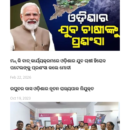
ମନ୍ କି ବାତ୍ କାର୍ଯ୍ୟକ୍ରମରେ ଓଡ଼ିଶାର ଯୁବ ଚାଷୀ ହିରୋଦ
ପଟେଲଙ୍କୁ ପ୍ରଶଂସା କଲେ ମୋଦୀ
Feb 22, 2026
ରଘୁବର ଦାସ ଓଡ଼ିଶାର ନୂତନ ରାଜ୍ୟପାଳ ନିଯୁକ୍ତ
Oct 19, 2023