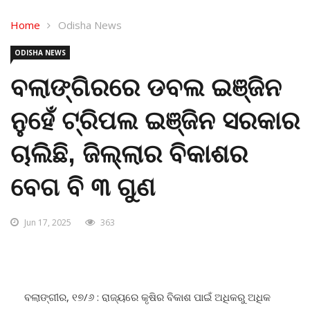
Home
Odisha News
ODISHA NEWS
ବଲାଙ୍ଗିରରେ ଡବଲ ଇଞ୍ଜିନ
ନୁହେଁ ଟ୍ରିପଲ ଇଞ୍ଜିନ ସରକାର
ଚାଲିଛି, ଜିଲ୍ଲାର ବିକାଶର
ବେଗ ବି ୩ ଗୁଣ
Jun 17, 2025
363
ବଲାଙ୍ଗୀର, ୧୭/୬ : ରାଜ୍ୟରେ କୃଷିର ବିକାଶ ପାଇଁ ଅଧିକରୁ ଅଧିକ