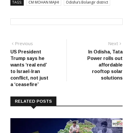
TAGS:
CM MOHAN MAJHI
Odisha’s Bolangir district
Post
Previous
Next
Previous
Next
post:
post:
US President
In Odisha, Tata
navigation
Trump says he
Power rolls out
wants ‘real end’
affordable
to Israel-Iran
rooftop solar
conflict, not just
solutions
a ‘ceasefire’
RELATED POSTS