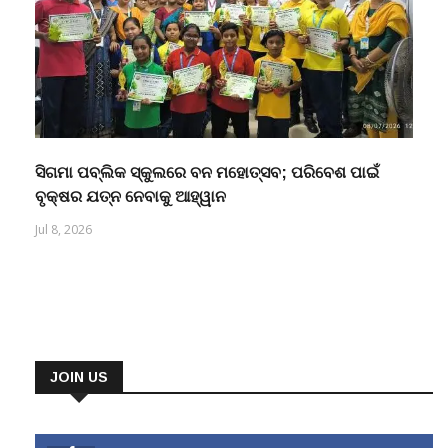
ସିଗମା ପବ୍ଲିକ ସ୍କୁଲରେ ବନ ମହୋତ୍ସବ; ପରିବେଶ ପାଇଁ
ବୃକ୍ଷର ଯତ୍ନ ନେବାକୁ ଆହ୍ୱାନ
Jul 8, 2026
JOIN US