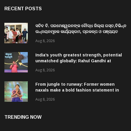
RECENT POSTS
ସଚିବ ବି. ପରମେଶ୍ୱରନଙ୍କ ବୌଦ୍ଧ ଜିଲ୍ଲା ଗସ୍ତ,ବିଭିନ୍ନ
ଉନ୍ନୟନମୂଳକ କାର୍ଯ୍ୟକ୍ରମ, ପ୍ରକଳ୍ପ ଓ ପଞ୍ଚାୟତ
ପରିଦର୍ଶନ
Aug 8, 2026
India’s youth greatest strength, potential
unmatched globally: Rahul Gandhi at
‘Chhatron Ki Goonj’ event
Aug 8, 2026
From jungle to runway: Former women
naxals make a bold fashion statement in
Chhattisgarh
Aug 8, 2026
TRENDING NOW