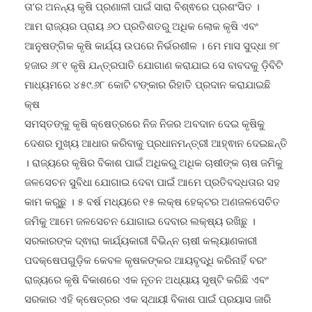
ତା’ର ଅନନ୍ୟ କୃଷି ପ୍ରଣାଳୀ ପାଇଁ ସାରା ବିଶ୍ଵରେ ପ୍ରଶଂସିତ ।
ଆମ ରାଜ୍ୟର ପ୍ରାୟ ୬୦ ପ୍ରତିଶତରୁ ଅଧିକ ଲୋକ କୃଷି ଏବଂ
ଆନୁଷଙ୍ଗିକ କୃଷି କାର୍ଯ୍ୟ ଉପରେ ନିର୍ଭରଶୀଳ । ମେ ମାସ ସୁଦ୍ଧା ୭୮
ହଜାର ୬୮୧ କୃଷି ଯନ୍ତ୍ରପାତି ଯୋଗାଣ କରାଯାଇ ସେ ବାବଦକୁ ଡ଼ିବିଟି
ମାଧ୍ୟମରେ ୪୫୯.୬୮ କୋଟି ଟଙ୍କାର ରିହାତି ପ୍ରଦାନ କରାଯାଇଛି
କ୍ଷ
ସମସ୍ତଙ୍କୁ କୃଷି କ୍ଷେତ୍ରରେ ନିଜ ନିଜର ଅବଦାନ ଦେଇ କୃଷିକୁ
ଦେଶର ମୁଖ୍ୟ ଆଧାର କରିବାକୁ ପ୍ରଧାନମନ୍ତ୍ରୀ ଆହ୍ଵାନ ଦେଇଛନ୍ତି
। ରାଜ୍ୟରେ କୃଷିର ବିକାଶ ପାଇଁ ଅଧିକରୁ ଅଧିକ ଚାଷୀଙ୍କ ଚାଷ ଜମିକୁ
ଜଳସେଚନ ସୁବିଧା ଯୋଗାଇ ଦେବା ପାଇଁ ଆମେ ପ୍ରତିବଦ୍ଧତାର ସହ
କାମ କରୁଛୁ । ୫ ବର୍ଷ ମଧ୍ୟରେ ୧୫ ଲକ୍ଷ ହେକ୍ଟର ଅଣଜଳସେଚିତ
ଜମିକୁ ଆମେ ଜଳସେଚନ ଯୋଗାଇ ଦେବାର ଲକ୍ଷ୍ୟ ରଖିଛୁ ।
ସରକାରଙ୍କ ଦ୍ଵାରା କାର୍ଯ୍ୟକାରୀ ବିଭିନ୍ନ ଚାଷୀ କଲ୍ୟାଣକାରୀ
ପଦକ୍ଷେପଗୁଡ଼ିକ କେବଳ କୃଷକଙ୍କର ଆୟବୃଦ୍ଧି କରିନାହିଁ ବରଂ
ରାଜ୍ୟରେ କୃଷି ବିକାଶରେ ଏକ ନୂତନ ଅଧ୍ୟାୟ ସୃଷ୍ଟି କରିଛି ଏବଂ
ସରକାର ଏହି କ୍ଷେତ୍ରର ଏକ ସ୍ଥାୟୀ ବିକାଶ ପାଇଁ ପ୍ରୟାସ ଜାରି