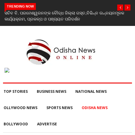
TRENDING NOW
India’s youth greatest strength, potential unmatched globally:
Rahul Gandhi at ‘Chhatron Ki Goonj’ event
TOP STORIES
BUSINESS NEWS
NATIONAL NEWS
OLLYWOOD NEWS
SPORTS NEWS
ODISHA NEWS
BOLLYWOOD
ADVERTISE