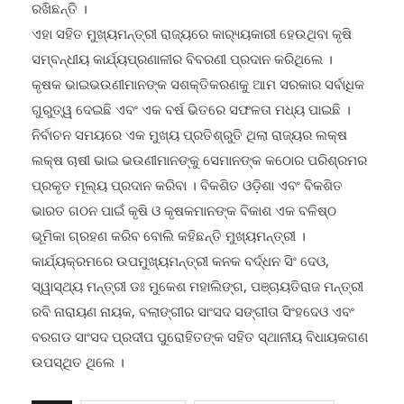
ରଖିଛନ୍ତି ।
ଏହା ସହିତ ମୁଖ୍ୟମନ୍ତ୍ରୀ ରାଜ୍ୟରେ କାର‌୍ୟ୍ୟକାରୀ ହେଉଥିବା କୃଷି
ସମ୍ବନ୍ଧୀୟ କାର୍ଯ୍ୟପ୍ରଣାଳୀର ବିବରଣୀ ପ୍ରଦାନ କରିଥିଲେ ।
କୃଷକ ଭାଇଭଉଣୀମାନଙ୍କ ସଶକ୍ତିକରଣକୁ ଆମ ସରକାର ସର୍ବାଧିକ
ଗୁରୁତ୍ୱ ଦେଇଛି ଏବଂ ଏକ ବର୍ଷ ଭିତରେ ସଫଳତା ମଧ୍ୟ ପାଇଛି ।
ନିର୍ବାଚନ ସମୟରେ ଏକ ମୁଖ୍ୟ ପ୍ରତିଶ୍ରୁତି ଥିଲା ରାଜ୍ୟର ଲକ୍ଷ
ଲକ୍ଷ ଚାଷୀ ଭାଇ ଭଉଣୀମାନଙ୍କୁ ସେମାନଙ୍କ କଠୋର ପରିଶ୍ରମର
ପ୍ରକୃତ ମୂଲ୍ୟ ପ୍ରଦାନ କରିବା । ବିକଶିତ ଓଡ଼ିଶା ଏବଂ ବିକଶିତ
ଭାରତ ଗଠନ ପାଇଁ କୃଷି ଓ କୃଷକମାନଙ୍କ ବିକାଶ ଏକ ବଳିଷ୍ଠ
ଭୂମିକା ଗ୍ରହଣ କରିବ ବୋଲି କହିଛନ୍ତି ମୁଖ୍ୟମନ୍ତ୍ରୀ ।
କାର୍ଯ୍ୟକ୍ରମରେ ଉପମୁଖ୍ୟମନ୍ତ୍ରୀ କନକ ବର୍ଦ୍ଧନ ସିଂ ଦେଓ,
ସ୍ୱାସ୍ଥ୍ୟ ମନ୍ତ୍ରୀ ଡଃ ମୁକେଶ ମହାଲିଙ୍ଗ, ପଞ୍ଚାୟତିରାଜ ମନ୍ତ୍ରୀ
ରବି ନାରାୟଣ ନାୟକ, ବଲାଙ୍ଗୀର ସାଂସଦ ସଙ୍ଗୀତା ସିଂହଦେଓ ଏବଂ
ବରଗଡ ସାଂସଦ ପ୍ରଦୀପ ପୁରୋହିତଙ୍କ ସହିତ ସ୍ଥାନୀୟ ବିଧାୟକଗଣ
ଉପସ୍ଥିତ ଥିଲେ ।