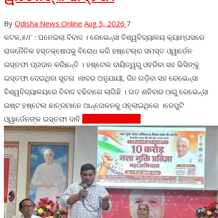
By
Odisha News Online
Aug 5, 2026
7
କଟକ,୫/୮ : ଘନେଇଲା ବିବାଦ । ରେଭେନ୍ସା ବିଶ୍ୱବିଦ୍ୟାଳୟ କ୍ୟାମ୍ପସରେ
ରାଜନୈତିକ ହସ୍ତକ୍ଷେପକୁ ବିରୋଧ କରି ହଷ୍ଟେଲ୍ର ସମସ୍ତ ଓ୍ୱାର୍ଡେନ
ଇସ୍ତଫା ପ୍ରଦାନ କରିଛନ୍ତି । ହଷ୍ଟେଲ ଦାୟିତ୍ୱରୁ ଓହରିବା ସହ ଭିସିଙ୍କୁ
ଇସ୍ତଫା ଦେଇଥିବା ସୂଚନା ।ଖବର ଅନୁଯାୟୀ, ଦିନ ଗଡ଼ିବା ସହ ରେଭେନ୍ସା
ବିଶ୍ୱବିଦ୍ୟାଳୟରେ ବିବାଦ ବଢିବାରେ ଲାଗିଛି । ଗତ ଶନିବାର ଠାରୁ ରେଭେନ୍ସା
ଇଷ୍ଟ ହଷ୍ଟେଲ ଛାତ୍ରମାନେ ଆନ୍ଦୋଳନକୁ ଓହ୍ଲାଇଥିଲେ ।ଡେପୁଟି
ଓ୍ୱାର୍ଡେନଙ୍କ ଇସ୍ତଫା ଦାବି
Continue Reading