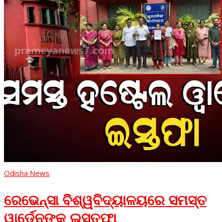
Odisha News
ରେଭେନ୍ସା ବିଶ୍ୱବିଦ୍ୟାଳୟରେ ସମସ୍ତ
ୱାର୍ଡେନଙ୍କ ଇସ୍ତଫା