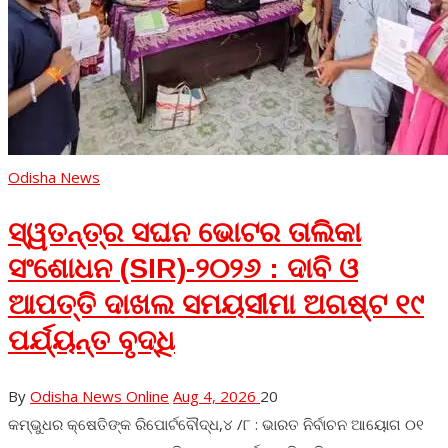
Odisha News
ସ୍ୱତନ୍ତ୍ର ସଘନ ଭୋଟର ତାଲିକା
ସଂଶୋଧନ (SIR)-୨୦୨୬ : ଦାବି ଓ
ଆପତ୍ତି ଦାଖଲ ସମୟସୀମା ଅଗଷ୍ଟ ୧୯
ପର୍ଯ୍ୟନ୍ତ ବୃଦ୍ଧି
By
Odisha News Online
Aug 4, 2026
20
କମ୍ଭୁଧର କ୍ଷେତିଙ୍କ ରିପୋର୍ଟବୌଦ୍ଧ,୪ /୮ : ଭାରତ ନିର୍ବାଚନ ଆୟୋଗ ୦୧