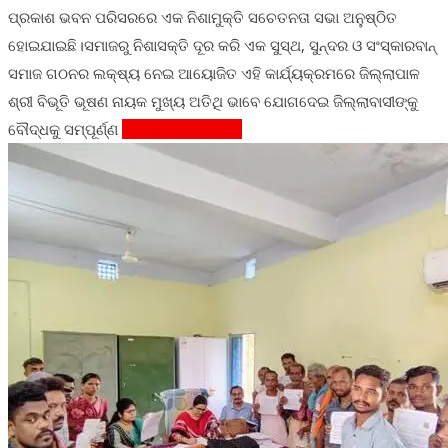
ପ୍ରକାଶ ଭବନ ପରିସରରେ ଏକ ନିଶାମୁକ୍ତି ସଚେତନତା ସଭା ଅନୁଷ୍ଠିତ
ହୋଇଯାଇଛି।ସମାଜରୁ ନିଶାସକ୍ତି ଦୂର କରି ଏକ ସୁସ୍ଥ, ସୁନ୍ଦର ଓ ସଂସ୍କାରବାନ୍
ସମାଜ ଗଠନର ଲକ୍ଷ୍ୟ ନେଇ ଆୟୋଜିତ ଏହି କାର୍ଯ୍ୟକ୍ରମରେ ଜିଲ୍ଲାପାଳ
ଶ୍ରୀ ବିଭୂତି ଭୂଷଣ ନାୟକ ମୁଖ୍ୟ ଅତିଥି ଭାବେ ଯୋଗଦେଇ ଜିଲ୍ଲାବାସୀଙ୍କୁ
ବୌଦ୍ଧକୁ ସମ୍ପୂର୍ଣ୍ଣ
Continue Reading