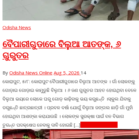
Odisha News
ବୈପାରୀଗୁଡାରେ ବିଲୁଆ ଆତଙ୍କ, ୬
ଗୁରୁତର
By
Odisha News Online
Aug 5, 2026
14
କୋରାପୁଟ, ୫/୮: କୋରାପୁଟ ବୈପାରୀଗୁଡାରେ ବିଲୁଆ ଆତଙ୍କ । ଗାଁ ଲୋକଙ୍କୁ
ଗୋଡ଼ାଇ ଗୋଡ଼ାଇ କାମୁଡୁଛି ବିଲୁଆ । ୬ ଜଣ ଗୁରୁତର ଆହତ ହୋଇଥିବା ବେଳେ
ବିଲୁଆ ଭୟରେ ଲୋକେ ଘରୁ ଗୋଡ଼ କାଢ଼ିବାକୁ ଭୟ କରୁଛନ୍ତି ।ସ୍କୁଲ ଯିବାକୁ
ଡରୁଛନ୍ତି ଛାତ୍ରଛାତ୍ରୀ । ପ୍ରବଳ ବର୍ଷା ଯୋଗୁଁ ବିଲୁଆ ଜଙ୍ଗଲ ଛାଡ଼ି ଗାଁ ମୁହାଁ
ହୋଇଥିବା ଆଶଙ୍କା କରାଯାଉଛି । ଲୋକଙ୍କ ସୁରକ୍ଷା ପାଇଁ ବନ ବିଭାଗ
ତୁରନ୍ତ ପଦକ୍ଷେପ ନେବାକୁ ଦାବି ହୋଇଛି […]
Continue Reading