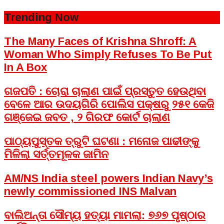
Trending Now
The Many Faces of Krishna Shroff: A
Woman Who Simply Refuses To Be Put
In A Box
ଗଜପତି : ଚୋରା ଚାଲାଣ ପାଇଁ ପ୍ରସ୍ତୁତ ହେଉଥିବା
ବେଳେ ଆର ଉଦୟଗିରି ପୋଲିସ ପକ୍ଷରୁ ୨୫୧ କେଜି
ଗଞ୍ଜେଇ ଜବତ , ୨ ଗିରଫ କୋର୍ଟ ଚାଲାଣ
ପାଠ୍ୟପୁସ୍ତକ ତ୍ରୁଟି ଘଟଣା : ମନୋଜ ପାଢୀଙ୍କୁ
ମିଳିଲା ସର୍ତ୍ତମୂଳକ ଜାମିନ
AM/NS India steel powers Indian Navy’s
newly commissioned INS Malvan
ବାଲିଅନ୍ତା ସୌମ୍ୟ ହତ୍ୟା ମାମଲା: ୭୬୭ ପୃଷ୍ଠାର