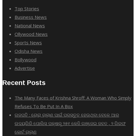
Top Stories
Business News
National News
Ollywood News
Sports News
Odisha News
Bollywood
Advertise
Recent Posts
The Many Faces of Krishna Shroff: A Woman Who Simply
Refuses To Be Put In A Box
ଗଜପତି : ଚୋରା ଚାଲାଣ ପାଇଁ ପ୍ରସ୍ତୁତ ହେଉଥିବା ବେଳେ ଆର
ଉଦୟଗିରି ପୋଲିସ ପକ୍ଷରୁ ୨୫୧ କେଜି ଗଞ୍ଜେଇ ଜବତ , ୨ ଗିରଫ
କୋର୍ଟ ଚାଲାଣ