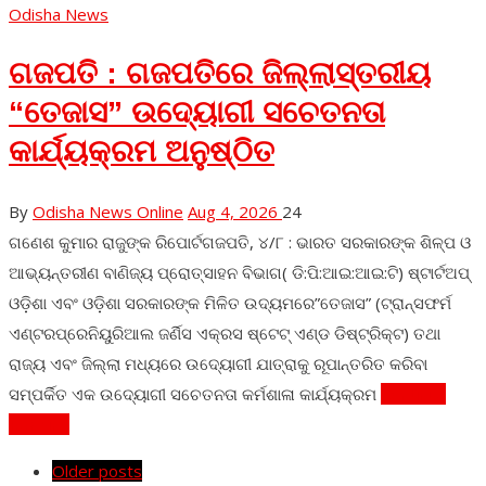
Odisha News
ଗଜପତି : ଗଜପତିରେ ଜିଲ୍ଲାସ୍ତରୀୟ
“ତେଜାସ” ଉଦ୍ୟୋଗୀ ସଚେତନତା
କାର୍ଯ୍ୟକ୍ରମ ଅନୁଷ୍ଠିତ
By
Odisha News Online
Aug 4, 2026
24
ଗଣେଶ କୁମାର ରାଜୁଙ୍କ ରିପୋର୍ଟଗଜପତି, ୪/୮ : ଭାରତ ସରକାରଙ୍କ ଶିଳ୍ପ ଓ
ଆଭ୍ୟନ୍ତରୀଣ ବାଣିଜ୍ୟ ପ୍ରୋତ୍ସାହନ ବିଭାଗ( ଡି:ପି:ଆଇ:ଆଇ:ଟି) ଷ୍ଟାର୍ଟଅପ୍
ଓଡ଼ିଶା ଏବଂ ଓଡ଼ିଶା ସରକାରଙ୍କ ମିଳିତ ଉଦ୍ୟମରେ”ତେଜାସ” (ଟ୍ରାନ୍ସଫର୍ମ
ଏଣ୍ଟରପ୍ରେନିୟୁରିଆଲ ଜର୍ଣିସ ଏକ୍ରସ ଷ୍ଟେଟ୍ ଏଣ୍ଡ ଡିଷ୍ଟ୍ରିକ୍ଟ) ତଥା
ରାଜ୍ୟ ଏବଂ ଜିଲ୍ଲା ମଧ୍ୟରେ ଉଦ୍ୟୋଗୀ ଯାତ୍ରାକୁ ରୂପାନ୍ତରିତ କରିବା
ସମ୍ପର୍କିତ ଏକ ଉଦ୍ୟୋଗୀ ସଚେତନତା କର୍ମଶାଳା କାର୍ଯ୍ୟକ୍ରମ
Continue
Reading
Older posts