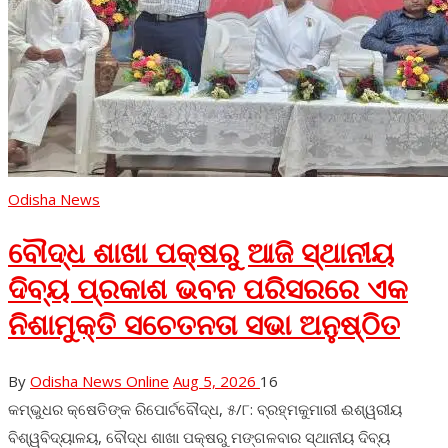
Odisha News
ବୌଦ୍ଧ ଶାଖା ପକ୍ଷରୁ ଆଜି ସ୍ଥାନୀୟ
ଦିବ୍ୟ ପ୍ରକାଶ ଭବନ ପରିସରରେ ଏକ
ନିଶାମୁକ୍ତି ସଚେତନତା ସଭା ଅନୁଷ୍ଠିତ
By
Odisha News Online
Aug 5, 2026
16
କମ୍ଭୁଧର କ୍ଷେତିଙ୍କ ରିପୋର୍ଟବୌଦ୍ଧ, ୫/୮: ବ୍ରହ୍ମକୁମାରୀ ଈଶ୍ୱରୀୟ
ବିଶ୍ୱବିଦ୍ୟାଳୟ, ବୌଦ୍ଧ ଶାଖା ପକ୍ଷରୁ ମଙ୍ଗଳବାର ସ୍ଥାନୀୟ ଦିବ୍ୟ