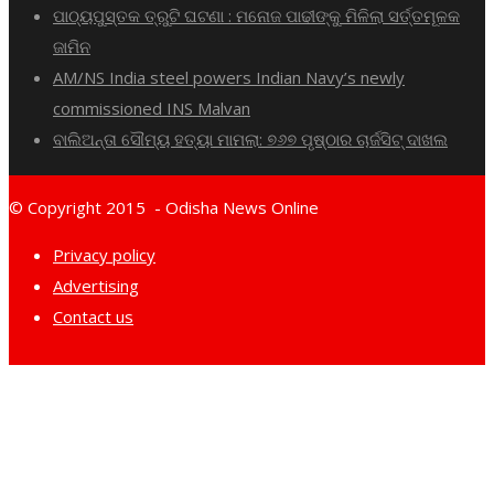
ପାଠ୍ୟପୁସ୍ତକ ତ୍ରୁଟି ଘଟଣା : ମନୋଜ ପାଢୀଙ୍କୁ ମିଳିଲା ସର୍ତ୍ତମୂଳକ
ଜାମିନ
AM/NS India steel powers Indian Navy’s newly
commissioned INS Malvan
ବାଲିଅନ୍ତା ସୌମ୍ୟ ହତ୍ୟା ମାମଲା: ୭୬୭ ପୃଷ୍ଠାର ଚାର୍ଜସିଟ୍ ଦାଖଲ
© Copyright 2015 - Odisha News Online
Privacy policy
Advertising
Contact us