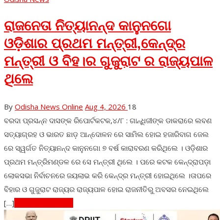
ରାଜନେତା ନିତ୍ୟାନନ୍ଦ କାନୁନଗୋ
ଓଡ଼ିଶାର ପ୍ରଥମ ମନ୍ତ୍ରୀ,କେନ୍ଦ୍ର
ମନ୍ତ୍ରୀ ଓ ବିହ।ର ଗୁଜୁରାଟ ର ରାଜ୍ୟପାଳ
ଥିଲେ
By
Odisha News Online
Aug 4, 2026
18
ବରଦା ପ୍ରସନ୍ନ ଦାସଙ୍କ ରିପୋର୍ଟକଟକ,୪/୮ : ଗାନ୍ଧିଜୀଙ୍କ ଡାକରାରେ ଲବଣ
ସତ୍ୟାଗ୍ରହ ଓ ଭାରତ ଛାଡ଼ ଆନ୍ଦୋଳନ ରେ ସାମିଲ ହୋଇ ହଜାରିବାଗ ଜେଲ
ରେ ସ୍ୱର୍ଗତ ନିତ୍ୟାନନ୍ଦ କାନୁନଗୋ ୭ ବର୍ଷ କାରାବରଣ କରିଥିଲେ । ଓଡ଼ିଶାର
ପ୍ରଥମ ମନ୍ତ୍ରିମଣ୍ଡଳ ରେ ସେ ମନ୍ତ୍ରୀ ଥିଲେ । ପରେ କଟକ କେନ୍ଦ୍ରାପଡ଼ା
ଲୋକସଭା ନିର୍ବାଚନରେ ଜୟଲାଭ କରି କେନ୍ଦ୍ର ମନ୍ତ୍ରୀ ହୋଇଥିଲେ ।ତାପରେ
ବିହାର ଓ ଗୁଜୁରାଟ ରାଜ୍ୟର ରାଜ୍ୟପାଳ ହୋଇ ରାଜନୀତିରୁ ଅବସର ନେଇଥିଲେ
[…]
Continue Reading