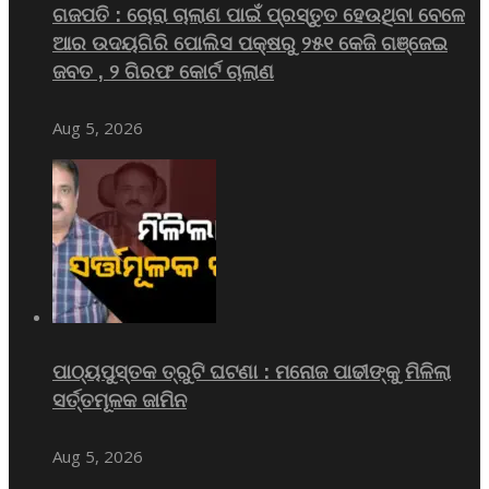
ଗଜପତି : ଚୋରା ଚାଲାଣ ପାଇଁ ପ୍ରସ୍ତୁତ ହେଉଥିବା ବେଳେ
ଆର ଉଦୟଗିରି ପୋଲିସ ପକ୍ଷରୁ ୨୫୧ କେଜି ଗଞ୍ଜେଇ
ଜବତ , ୨ ଗିରଫ କୋର୍ଟ ଚାଲାଣ
Aug 5, 2026
ପାଠ୍ୟପୁସ୍ତକ ତ୍ରୁଟି ଘଟଣା : ମନୋଜ ପାଢୀଙ୍କୁ ମିଳିଲା
ସର୍ତ୍ତମୂଳକ ଜାମିନ
Aug 5, 2026