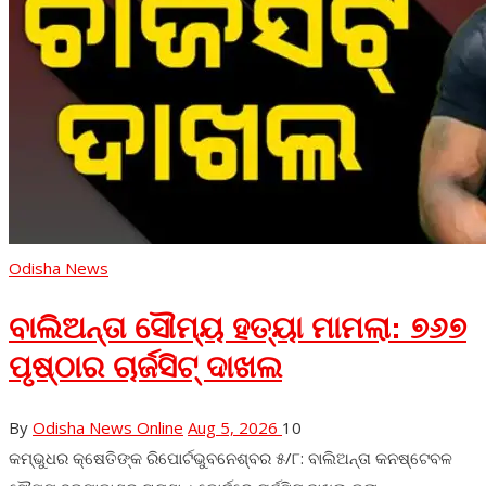
Odisha News
ବାଲିଅନ୍ତା ସୌମ୍ୟ ହତ୍ୟା ମାମଲା: ୭୬୭
ପୃଷ୍ଠାର ଚାର୍ଜସିଟ୍ ଦାଖଲ
By
Odisha News Online
Aug 5, 2026
10
କମ୍ଭୁଧର କ୍ଷେତିଙ୍କ ରିପୋର୍ଟଭୁବନେଶ୍ବର ୫/୮: ବାଲିଅନ୍ତା କନଷ୍ଟେବଳ