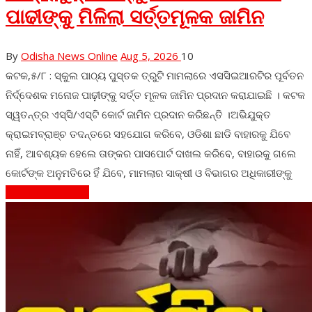
ପାଢୀଙ୍କୁ ମିଳିଲା ସର୍ତ୍ତମୂଳକ ଜାମିନ
By
Odisha News Online
Aug 5, 2026
10
କଟକ,୫/୮ : ସ୍କୁଲ ପାଠ୍ୟ ପୁସ୍ତକ ତ୍ରୁଟି ମାମଲାରେ ଏସସିଇଆରଟିର ପୂର୍ବତନ
ନିର୍ଦ୍ଦେଶକ ମନୋଜ ପାଢ଼ୀଙ୍କୁ ସର୍ତ୍ତ ମୂଳକ ଜାମିନ ପ୍ରଦାନ କରାଯାଇଛି । କଟକ
ସ୍ୱତନ୍ତ୍ର ଏସ୍‌ସି/ଏସ୍‌ଟି କୋର୍ଟ ଜାମିନ ପ୍ରଦାନ କରିଛନ୍ତି ।ଅଭିଯୁକ୍ତ
କ୍ରାଇମବ୍ରାଞ୍ଚ ତଦନ୍ତରେ ସହଯୋଗ କରିବେ, ଓଡିଶା ଛାଡି ବାହାରକୁ ଯିବେ
ନାହିଁ, ଆବଶ୍ୟକ ହେଲେ ତାଙ୍କର ପାସପୋର୍ଟ ଦାଖଲ କରିବେ, ବାହାରକୁ ଗଲେ
କୋର୍ଟଙ୍କ ଅନୁମତିରେ ହିଁ ଯିବେ, ମାମଲାର ସାକ୍ଷୀ ଓ ବିଭାଗର ଅଧିକାରୀଙ୍କୁ
Continue Reading