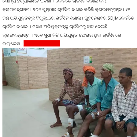
ସୌମ୍ୟ ହତ୍ୟାକାଣ୍ଡ ଘଟଣା । କୋର୍ଟରେ ଚାର୍ଜସିଟ ଦାଖଲ କଲା
କ୍ରାଇମବ୍ରାଞ୍ଚ। ୭୬୭ ପୃଷ୍ଠାର ଚାର୍ଜସିଟ ଦାଖଲ କରିଛି କ୍ରାଇମବ୍ରାଞ୍ଚ। ୧୧
ଜଣ ଅଭିଯୁକ୍ତଙ୍କ ବିରୁଦ୍ଧରେ ଚାର୍ଜସିଟ ଦାଖଲ। ଭୁବନେଶ୍ବର SDJMକୋର୍ଟରେ
ଚାର୍ଜସିଟ ଦାଖଲ । ୯ ଜଣ ଅଭିଯୁକ୍ତଙ୍କୁ ଚାର୍ଜସିଟରୁ ବାଦ ଦେଇଛି
କ୍ରାଇମବ୍ରାଞ୍ଚ । ଏବେ ସୁଧା କିଛି ଅଭିଯୁକ୍ତ ଫେରାର ଥିବା ଚାର୍ଜସିଟରେ
ଉଲ୍ଲେଖ ।
Continue Reading