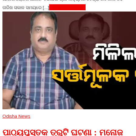
ତାରିଖ ସକାଳ ସମୟରେ […]
Continue Reading
Odisha News
ପାଠ୍ୟପୁସ୍ତକ ତ୍ରୁଟି ଘଟଣା : ମନୋଜ