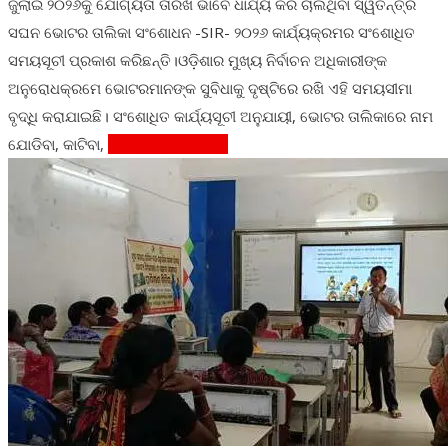
ଜୁଲାଇ ୨୦୨୬କୁ ଯୋଗ୍ୟତା ତାରିଖ ଭାବେ ଧାର୍ଯ୍ୟ କରି ଚାଲିଥିବା ସ୍ୱତନ୍ତ୍ର
ସଘନ ଭୋଟର ତାଲିକା ସଂଶୋଧନ -SIR- ୨୦୨୬ କାର୍ଯ୍ୟକ୍ରମର ସଂଶୋଧିତ
ସମୟସୂଚୀ ପ୍ରକାଶ କରିଛନ୍ତି।ଓଡ଼ିଶାର ମୁଖ୍ୟ ନିର୍ବାଚନ ଅଧିକାରୀଙ୍କ
ଅନୁରୋଧକ୍ରମେ ଭୋଟରମାନଙ୍କ ସୁବିଧାକୁ ଦୃଷ୍ଟିରେ ରଖି ଏହି ସମୟସୀମା
ବୃଦ୍ଧି କରାଯାଇଛି। ସଂଶୋଧିତ କାର୍ଯ୍ୟସୂଚୀ ଅନୁଯାୟୀ, ଭୋଟର ତାଲିକାରେ ନାମ
ଯୋଡିବା, କାଟିବା,
Continue Reading