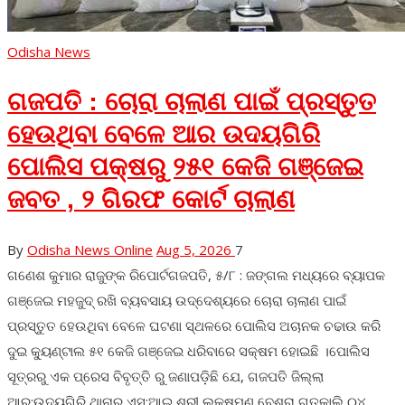
Odisha News
ଗଜପତି : ଚୋରା ଚାଲାଣ ପାଇଁ ପ୍ରସ୍ତୁତ
ହେଉଥିବା ବେଳେ ଆର ଉଦୟଗିରି
ପୋଲିସ ପକ୍ଷରୁ ୨୫୧ କେଜି ଗଞ୍ଜେଇ
ଜବତ , ୨ ଗିରଫ କୋର୍ଟ ଚାଲାଣ
By
Odisha News Online
Aug 5, 2026
7
ଗଣେଶ କୁମାର ରାଜୁଙ୍କ ରିପୋର୍ଟଗଜପତି, ୫/୮ : ଜଙ୍ଗଲ ମଧ୍ୟରେ ବ୍ୟାପକ
ଗଞ୍ଜେଇ ମହଜୁଦ୍ ରଖି ବ୍ୟବସାୟ ଉଦ୍ଦେଶ୍ୟରେ ଚୋରା ଚାଲାଣ ପାଇଁ
ପ୍ରସ୍ତୁତ ହେଉଥିବା ବେଳେ ଘଟଣା ସ୍ଥଳରେ ପୋଲିସ ଅଚାନକ ଚଢାଉ କରି
ଦୁଇ କ୍ୟୁଣ୍ଟାଲ ୫୧ କେଜି ଗଞ୍ଜେଇ ଧରିବାରେ ସକ୍ଷମ ହୋଇଛି ।ପୋଲିସ
ସୂତ୍ରରୁ ଏକ ପ୍ରେସ ବିବୃତ୍ତି ରୁ ଜଣାପଡ଼ିଛି ଯେ, ଗଜପତି ଜିଲ୍ଲା
ଆର:ଉଦୟଗିରି ଥାନାର ଏସ:ଆଇ ଶ୍ରୀ ଲକ୍ଷ୍ମଣ ବେଶ୍ରା ଗତକାଲି ୦୪