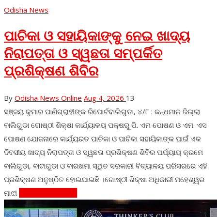
Odisha News
ପାଚିକା ଓ ସହାୟିକାଙ୍କୁ ନେଇ ଖାଦ୍ୟ
ନିରାପତ୍ତା ଓ ସ୍ୱଛତା ସମ୍ପର୍କିତ
ପ୍ରଶିକ୍ଷଣ ଶିବିର
By
Odisha News Online
Aug 4, 2026
13
ସଞ୍ଜୟ କୁମାର ପାଣିଗ୍ରାହୀଙ୍କ ରିପୋର୍ଟବାଲିଗୁଡା, ୪/୮ : କନ୍ଧମାଳ ଜିଲ୍ଲା
ବାଲିଗୁଡା ଗୋଷ୍ଠୀ ଶିକ୍ଷା କାର୍ଯ୍ୟାଳୟ ପକ୍ଷରୁ ପି. ଏମ ପୋଷଣ ଓ ଏମ. ଏସ
ପୋଷଣ ଯୋଜନାରେ କାର୍ଯ୍ୟରତ ପାଚିକା ଓ ପାଚିକା ସହାୟିକାଙ୍କ ପାଇଁ ଏକ
ଦିବସୀୟ ଖାଦ୍ୟ ନିରାପତ୍ତା ଓ ସ୍ୱଛତା ପ୍ରଶିକ୍ଷଣ ଶିବିର ପର୍ଯ୍ୟାୟ କ୍ରମେ
ବାଲିଗୁଡା, ବାଟାଗୁଡା ଓ ବାରଖମା ସ୍ଥିତ ସରକାରୀ ବିଦ୍ୟାଳୟ ପରିସରରେ ଏହି
ପ୍ରଶିକ୍ଷଣ ଅନୁଷ୍ଠିତ ହୋଇଯାଇଛି ।ଗୋଷ୍ଠୀ ଶିକ୍ଷା ଅଧିକାରୀ ମହେଶ୍ୱର
ମାଝୀ
Continue Reading