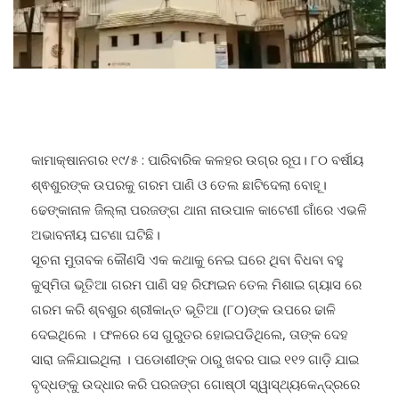
କାମାକ୍ଷାନଗର ୧୯/୫ : ପାରିବାରିକ କଳହର ଉଗ୍ର ରୂପ। ୮୦ ବର୍ଷୀୟ
ଶ୍ଵଶୁରଙ୍କ ଉପରକୁ ଗରମ ପାଣି ଓ ତେଲ ଛାଟିଦେଲା ବୋହୂ।
ଢେଙ୍କାନାଳ ଜିଲ୍ଲା ପରଜଙ୍ଗ ଥାନା ନାଉପାଳ କାଟେଣୀ ଗାଁରେ ଏଭଳି
ଅଭାବନୀୟ ଘଟଣା ଘଟିଛି।
ସୂଚନା ମୁତାବକ କୌଣସି ଏକ କଥାକୁ ନେଇ ଘରେ ଥିବା ବିଧବା ବହୁ
କୁସ୍ମିତା ଭୂତିଆ ଗରମ ପାଣି ସହ ରିଫାଇନ ତେଲ ମିଶାଇ ଗ୍ୟାସ ରେ
ଗରମ କରି ଶ୍ବଶୁର ଶ୍ରୀକାନ୍ତ ଭୂତିଆ (୮୦)ଙ୍କ ଉପରେ ଢାଳି
ଦେଇଥିଲେ । ଫଳରେ ସେ ଗୁରୁତର ହୋଇପଡିଥିଲେ, ତାଙ୍କ ଦେହ
ସାରା ଜଳିଯାଇଥିଲା । ପଡୋଶୀଙ୍କ ଠାରୁ ଖବର ପାଇ ୧୧୨ ଗାଡ଼ି ଯାଇ
ବୃଦ୍ଧଙ୍କୁ ଉଦ୍ଧାର କରି ପରଜଙ୍ଗ ଗୋଷ୍ଠୀ ସ୍ୱାସ୍ଥ୍ୟକେନ୍ଦ୍ରରେ