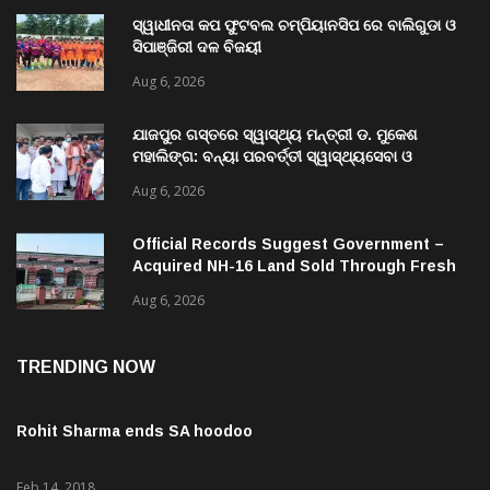
ସ୍ୱାଧୀନତା କପ ଫୁଟବଲ ଚମ୍ପିୟାନସିପ ରେ ବାଲିଗୁଡା ଓ
ସିପାଞ୍ଜିରୀ ଦଳ ବିଜୟୀ
Aug 6, 2026
ଯାଜପୁର ଗସ୍ତରେ ସ୍ୱାସ୍ଥ୍ୟ ମନ୍ତ୍ରୀ ଡ. ମୁକେଶ
ମହାଲିଙ୍ଗ: ବନ୍ୟା ପରବର୍ତ୍ତୀ ସ୍ୱାସ୍ଥ୍ୟସେବା ଓ
ଜନସ୍ୱାସ୍ଥ୍ୟ ପରିଚାଳନାର କଲେ ସମୀକ୍ଷା
Aug 6, 2026
Official Records Suggest Government –
Acquired NH-16 Land Sold Through Fresh
Mutations, Raising Questions Over
Aug 6, 2026
Revenue Lapses.
TRENDING NOW
Rohit Sharma ends SA hoodoo
Feb 14, 2018