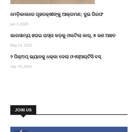
ମେଡ଼ିକାଲରେ ଗୃହରକ୍ଷୀଙ୍କୁ ଆକ୍ରମଣ; ଦୁଇ ଗିରଫ
Jun 3, 2026
ଭାରସାମ୍ୟ ହରାଇ ରାସ୍ତା କଡ଼କୁ ଓଲଟିଲା କାର୍, ୫ ଜଣ ଆହତ
May 23, 2023
୨ ପିକ୍‌ଅପ୍ ଭ୍ୟାନକୁ ଧକ୍କା ଦେଲା ଓଏସ୍‌ଆର୍‌ଟିସି ବସ୍‌
Sep 19, 2024
JOIN US