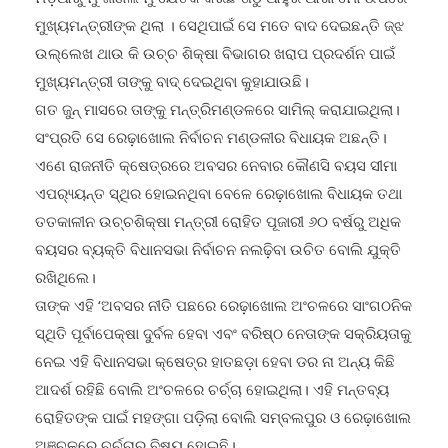
ମୁଖ୍ୟମନ୍ତ୍ରୀଙ୍କ ଥିଲା । ସେଥିପାଇଁ ସେ ମତେ ବାଦ ଦେଇଛନ୍ତି ଜ୍ଝ
ଉଲ୍ଲେଖ ଥାଉ କି ଉଚ୍ଚ ଶିକ୍ଷା ବିଭାଗର ଖରାପ ପ୍ରଦର୍ଶନ ପାଇଁ
ମୁଖ୍ୟମନ୍ତ୍ରୀ ତାଙ୍କୁ ବାଦ୍ ଦେଇଥିବା କୁହାଯାଉଛି।
ଗତ ଜୁନ୍ ମାସରେ ତାଙ୍କୁ ମନ୍ତ୍ରିମଣ୍ଡଳରେ ସାମିଲ୍ କରାଯାଇଥିଲା।
ସଂପ୍ରତି ସେ ରେଢ଼ାଖୋଲ ନିର୍ବାଚନ ମଣ୍ଡଳୀର ବିଧାୟକ ଅଛନ୍ତି।
ଏଣେ ରାଜନୀତି କ୍ଷେତ୍ରରେ ଅବସର ନେବାର କୌଣସି ବୟସ ସୀମା
ଏପର‌୍ୟ୍ୟନ୍ତ ସ୍ଥିର ହୋଇନଥିବା ବେଳେ ରେଢ଼ାଖୋଲ ବିଧାୟକ ତଥା
ତତକାଳୀନ ଉଚ୍ଚଶିକ୍ଷା ମନ୍ତ୍ରୀ ରୋହିତ ପୂଜାରୀ ୬୦ ବର୍ଷରୁ ଅଧିକ
ବୟସର ବ୍ୟକ୍ତି ବିଧାନସଭା ନିର୍ବାଚନ ନଲଢ଼ିବା ଉଚିତ ବୋଲି ଯୁକ୍ତି
ରଖିଥିଲେ।
ତାଙ୍କ ଏହି ‘ଅବସର ନୀତି ପଛରେ ରେଢ଼ାଖୋଲ ଅଂଚଳରେ ସାଂଗଠନିକ
ସ୍ଥିତି ପୂର୍ବାପେକ୍ଷା ଦୁର୍ବଳ ହେବା ଏବଂ ବରିଷ୍ଠ ନେତାଙ୍କ ସକ୍ରିୟତାକୁ
ନେଇ ଏହି ବିଧାନସଭା କ୍ଷେତ୍ର ହାତଛଡ଼ା ହେବା ଡର ନା ଅନ୍ୟ କିଛି
ଆଦର୍ଶ ରହିଛି ବୋଲି ଅଂଚଳରେ ଚର୍ଚ୍ଚା ହୋଇଥିଲା। ଏହି ମନ୍ତବ୍ୟ
ରୋହିତଙ୍କ ପାଇଁ ମହଙ୍ଗା ପଡ଼ିଲା ବୋଲି ସମ୍ବଲପୁର ଓ ରେଢ଼ାଖୋଲ
ଅଞ୍ଚଳରେ ଚର୍ଚ୍ଚାର ବିଷୟ ହୋଇଛି।