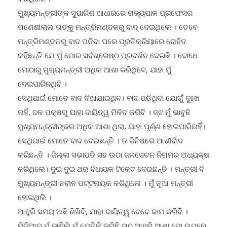
ମୁଖ୍ୟମନ୍ତ୍ରୀଙ୍କ ସୁପାରିଶ ଆଧାରରେ ରାଜ୍ୟପାଳ ପ୍ରଫେସର
ଗଣେଶୀଲାଲ ତାଙ୍କୁ ମନ୍ତ୍ରିମଣ୍ଡଳରୁ ବାଦ୍ ଦେଇଥିଲେ । ତେବେ
ମନ୍ତ୍ରିମଣ୍ଡଳରୁ ବାଦ ପଡିବା ପରେ ପ୍ରତିକ୍ରିୟାରେ ରୋହିତ
କହିଛନ୍ତି ଯେ ମୁଁ ମୋର ସର୍ବଶ୍ରେଷ୍ଠ ପ୍ରଦର୍ଶନ ଦେଇଛି । ବୋଧେ
ମୋଠାରୁ ମୁଖ୍ୟମନ୍ତ୍ରୀ ଅଧିକ ଆଶା କରିଥିବେ, ଯାହା ମୁଁ
ଦେଇପାରିନଥିବି ।
ସେଥିପାଇଁ ମୋତେ ବାଦ ଦିଆଯାଇଥିବ। ବାଦ ପଡିଥିବା ଯୋଗୁଁ ଦୁଃଖ
ନାହିଁ, ଦଳ ପକ୍ଷରୁ ଯାହା ଦାୟିତ୍ୱ ମିଳିବ କରିବି । ଜ୍ଝ ମୁଁ ଭାବୁଛି
ମୁଖ୍ୟମନ୍ତ୍ରୀଙ୍କର ଅଧିକ ଆଶା ଥିଲା, ଯାହା ପୂର୍ଣ୍ଣ ହୋଇପାରିନାହିଁ।
ସେଥିପାଇଁ ମୋତେ ବାଦ ଦେଇଛନ୍ତି । ତ ଜିନିଷରେ ଆଶୀର୍ବାଦ
କରିଛନ୍ତି । ଜିଲ୍ଲା ସଭାପତି ସହ ଉଠା ଜଳସେଚନ ନିଗମର ଅଧ୍ୟକ୍ଷ
କରିଥିଲେ। ଦୁଇ ଦୁଇ ଥର ବିଧାୟକ ଟିକେଟ ଦେଇଛନ୍ତି । ମନ୍ତ୍ରୀ ବି
ମୁଖ୍ୟମନ୍ତ୍ରୀ ନବୀନ ପଟ୍ଟନାୟକ କରିଥିଲେ । ମୁଁ ନୂଆ ମନ୍ତ୍ରୀ
ହୋଇଥିଲି ।
ଆହୁରି ସମୟ ଅଛି ଶିଖିବି, ଯାହା ଦାୟିତ୍ୱ ଦେବେ କାମ କରିବି ।
ମିଡ଼ିଆରୁ ମୁଁ ଜାଣିଲି ମୁଁ ଯେତିକି କରିଛି ତାଠୁ ଆହୁରି ଆଶା ମୋ ଉପରେ