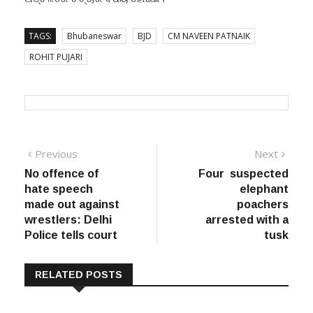
TAGS:
Bhubaneswar
BJD
CM NAVEEN PATNAIK
ROHIT PUJARI
Post
Previous
Next
Previous
Next
post:
post:
No offence of
Four suspected
navigation
hate speech
elephant
made out against
poachers
wrestlers: Delhi
arrested with a
Police tells court
tusk
RELATED POSTS