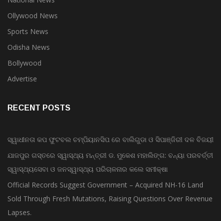
Ollywood News
Sports News
Odisha News
Bollywood
Advertise
RECENT POSTS
ସ୍ୱାଧୀନତା କପ ଫୁଟବଲ ଚମ୍ପିୟାନସିପ ରେ ବାଲିଗୁଡା ଓ ସିପାଞ୍ଜିରୀ ଦଳ ବିଜୟୀ
ଯାଜପୁର ଗସ୍ତରେ ସ୍ୱାସ୍ଥ୍ୟ ମନ୍ତ୍ରୀ ଡ. ମୁକେଶ ମହାଲିଙ୍ଗ: ବନ୍ୟା ପରବର୍ତ୍ତୀ
ସ୍ୱାସ୍ଥ୍ୟସେବା ଓ ଜନସ୍ୱାସ୍ଥ୍ୟ ପରିଚାଳନାର କଲେ ସମୀକ୍ଷା
Official Records Suggest Government – Acquired NH-16 Land
Sold Through Fresh Mutations, Raising Questions Over Revenue
Lapses.