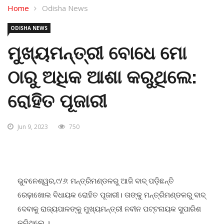
Home
Odisha News
ODISHA NEWS
ମୁଖ୍ୟମନ୍ତ୍ରୀ ବୋଧେ ମୋ
ଠାରୁ ଅଧିକ ଆଶା କରୁଥିଲେ:
ରୋହିତ ପୂଜାରୀ
Jun 9, 2023
750
ଭୁବନେଶ୍ୱର,୯/୬: ମନ୍ତ୍ରିମଣ୍ଡଳରୁ ଆଜି ବାଦ୍ ପଡ଼ିଛନ୍ତି
ରେଢ଼ାଖୋଲ ବିଧାୟକ ରୋହିତ ପୂଜାରୀ। ତାଙ୍କୁ ମନ୍ତ୍ରିମଣ୍ଡଳରୁ ବାଦ୍
ଦେବାକୁ ରାଜ୍ୟପାଳଙ୍କୁ ମୁଖ୍ୟମନ୍ତ୍ରୀ ନବୀନ ପଟ୍ଟନାୟକ ସୁପାରିଶ
କରିଥିଲେ ।