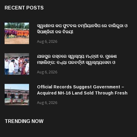
RECENT POSTS
ସ୍ୱାଧୀନତା କପ ଫୁଟବଲ ଚମ୍ପିୟାନସିପ ରେ ବାଲିଗୁଡା ଓ
ସିପାଞ୍ଜିରୀ ଦଳ ବିଜୟୀ
Aug 6, 2026
ଯାଜପୁର ଗସ୍ତରେ ସ୍ୱାସ୍ଥ୍ୟ ମନ୍ତ୍ରୀ ଡ. ମୁକେଶ
ମହାଲିଙ୍ଗ: ବନ୍ୟା ପରବର୍ତ୍ତୀ ସ୍ୱାସ୍ଥ୍ୟସେବା ଓ
ଜନସ୍ୱାସ୍ଥ୍ୟ ପରିଚାଳନାର କଲେ ସମୀକ୍ଷା
Aug 6, 2026
Official Records Suggest Government –
Acquired NH-16 Land Sold Through Fresh
Mutations, Raising Questions Over
Aug 6, 2026
Revenue Lapses.
TRENDING NOW