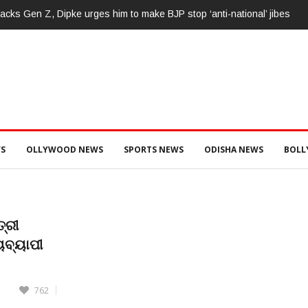
୍ରୁତାରୁ ବିଜେପି ନେତାଙ୍କ ହତ୍ୟା, ୩ ଅଭିଯୁକ୍ତଙ୍କୁ ବାନ୍ଧିଲା ପୋଲିସ
S
OLLYWOOD NEWS
SPORTS NEWS
ODISHA NEWS
BOL
୍ରୀ
୍ୟବ୍ୟାପୀ
762