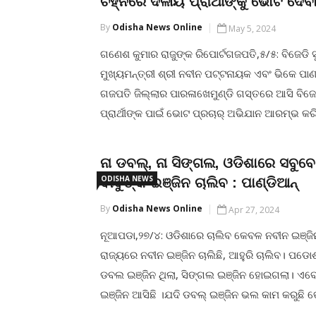
ଚିହ୍ନରେ ଦଳୀୟ ପ୍ରାର୍ଥୀଙ୍କୁ ଭୋଟ ଦେବ
CONTINUE READING
By
Odisha News Online
May 5, 2024
ଗଣେଶ କୁମାର ରାଜୁଙ୍କ ରିପୋର୍ଟଗଜପତି,୫/୫: ବିଜେଡି 
ମୁଖ୍ୟମନ୍ତ୍ରୀ ଶ୍ରୀ ନବୀନ ପଟ୍ଟନାୟକ ଏବଂ ଭିକେ ପା
ଗଜପତି ଜିଲ୍ଲାର ପାରଳାଖେମୁଣ୍ଡି ଗସ୍ତରେ ଆସି ବିଜ
ପ୍ରାର୍ଥୀଙ୍କ ପାଇଁ ଭୋଟ ପ୍ରଚାର୍ ଅଭିଯାନ ଆରମ୍ଭ କରି
ଗଜପତି ଷ୍ଟାଡିୟମ୍ ଠାରେ ଏକ ବିରାଟ ନିର୍ବାଚନୀ ଜନ
ଉପସ୍ଥିତ ଜନତାଙ୍କୁ ସମ୍ବୋଧିତ କରି ମୁଖ୍ୟମନ୍ତ୍ରୀ ଶ
ନା ଡବଲ୍, ନା ସିଙ୍ଗଲ, ଓଡିଶାରେ ସବୁବ
ତାଙ୍କ ସରକାରଙ୍କ ୭ ଟି ଫ୍ଲାଗସିପ ଯୋଜନା
ODISHA NEWS
ବାବୁଙ୍କ ଇଞ୍ଜିନ ଚାଲିବ : ପାଣ୍ଡିଆନ୍
By
Odisha News Online
Apr 27, 2024
CONTINUE READING
ନୂଆପଡା,୨୭/୪: ଓଡିଶାରେ ଚାଲିବ କେବଳ ନବୀନ ଇଞ୍ଜିନ 
ରାଜ୍ୟରେ ନବୀନ ଇଞ୍ଜିନ ଚାଲିଛି, ଆହୁରି ଚାଲିବ। ପ
ଡବଲ ଇଞ୍ଜିନ ଥିଲା, ସିଙ୍ଗଲ ଇଞ୍ଜିନ ହୋଇଗଲା। ଏ
ଇଞ୍ଜିନ ଆସିଛି ।ଯଦି ଡବଲ୍ ଇଞ୍ଜିନ ଭଲ କାମ କରୁଛି
ଇଞ୍ଜିନ କାହିଁକି ବନ୍ଦ ହୋଇଗଲା ବୋଲି ଭାଜପାକୁ କାର୍ତ୍