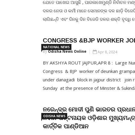
ଯେତେ ପାଖେଇ ଆସୁଛି , ପାରଳାଖେମୁଣ୍ଡି ନିର୍ବାଚନ ମ
ଦଳର ନେତା ଓ କର୍ମୀ ମାନେ ସେମାନଙ୍କ ଦଳ ଛାଡ଼ି ବିଜେଡି
ଲାଗିଛନ୍ତି ଏବଂ ଦିନକୁ ଦିନ ବିଜେଡି ଦଳର ଶକ୍ତି ବୃଦ୍ଧି 
ଗତକାଲି ଗଜପତି ଜିଲ୍ଲା ଅନ୍ତର୍ଗତ ପାରଳାଖେମୁଣ୍ଡି ନିର
ମଣ୍ଡଳୀର ବହୁ କଂଗ୍ରେସ ଓ ବିଜେପି: ର କର୍ମୀ ଓ ନେତା ମ
CONGRESS &BJP WORKER JOI
ଦଳରେ ସାମିଲ ହୋଇ […]
NATIONAL NEWS
By
Odisha News Online
Apr 8, 2024
CONTINUE READING
BY AKSHYA ROUT JAJPUR,APR 8 : Large Nu
Congress & BJP worker of deunkan gramp
under danagadi block in jajpur district join 
Sunday at the presence of Minster & Sukin
Pritiranjan ghadei urged the youth and party
strengthen the hand of Chief Minister Nave
ନରେନ୍ଦ୍ର ମୋଦୀ ପୁଣି ଭାରତର ପ୍ରଧାନ
ODISHA NEWS
ନବୀନ ପଟ୍ଟନାୟକ ଓଡ଼ିଶାର ମୁଖ୍ୟମନ୍ତ୍
CONTINUE READING
କାର୍ତ୍ତିକ ପାଣ୍ଡିଆନ