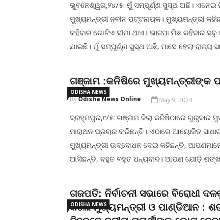
ଭୁବନେଶ୍ୱର,୨୪/୫: ମୁଁ ସମ୍ପୂର୍ଣ୍ଣ ସୁସ୍ଥ ଅଛି। ଏନେଇ 
ମୁଖ୍ୟମନ୍ତ୍ରୀ ନବୀନ ପଟ୍ଟନାୟକ। ମୁଖ୍ୟମନ୍ତ୍ରୀ କହିଛନ
କହିବାର ଗୋଟିଏ ସୀମା ଥାଏ। ଭାଜପା ମିଛ କହିବାର ସବୁ 
ଯାଇଛି। ମୁଁ ସମ୍ପୂର୍ଣ୍ଣ ସୁସ୍ଥ ଅଛି, ମାସେ ହେଲା ରାଜ୍ୟ 
କରୁଛି।ଅନ୍ୟପଟେ, ପୋଲିସ ମହାନିର୍ଦ୍ଦେଶକଙ୍କୁ ଚିଠି ଲେ
ଭାଜପା। କାର୍ତ୍ତିକ ପାଣ୍ଡିଆନଙ୍କ କବଳରୁ ମୁଖ୍ୟମନ୍ତ୍ର
ଗଞ୍ଜାମ :କନିଷିରେ ମୁଖ୍ୟମନ୍ତ୍ରୀଙ୍କ 
କରିବାକୁ ଭାଜପା ଅପିଲ କରିଛି।
ODISHA NEWS
By
Odisha News Online
May 9, 2024
CONTINUE READING
ବ୍ରହ୍ମପୁର,୯/୫: ଗଞ୍ଜାମ ଜିଲା କନିଷିଠାରେ ଗୁରୁବାର ମୁ
ମାରାଥନ ପ୍ରଚାର କରିଛନ୍ତି। ଏଠାରେ ଆୟୋଜିତ ସାଧ
ମୁଖ୍ୟମନ୍ତ୍ରୀ ଉଦ୍ବୋଧନ ଦେଇ କହିଛନ୍ତି, ଆପଣମା
ଆସିଛନ୍ତି, ବହୁତ ବହୁତ ଧନ୍ୟବାଦ। ଆପଣ ଯୋଡ଼ି ଶଙ
ବିଧାୟକ ଏବଂ ଏମ୍ପିଙ୍କୁ ଜିତାନ୍ତୁ ଚୋର ପ୍ରାର୍ଥୀଙ୍କୁ ଭୋ
ବୋଲି ମୁଖ୍ୟମନ୍ତ୍ରୀ ଉପସ୍ଥିତ ଜନତାଙ୍କୁ କହିଛନ୍ତି।
ଗଜପତି: ନିର୍ବାଚନୀ ସଭାରେ ବିରୋଧୀ ଦଳକୁ
ସଭାରେ ବ୍ରହ୍ମପୁର ବିଜେଡି ଲୋକ ସଭା ପ୍ରାର୍ଥୀ
ODISHA NEWS
କଲେ ମୁଖ୍ୟମନ୍ତ୍ରୀ ଓ ପାଣ୍ଡିଆନ : ଶ