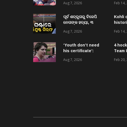
Aug 7, 2026
Feb 14,
urges him to make
BJP stop ‘anti-
national’ jibes
ପୂର୍ବ ଶତ୍ରୁତାରୁ ବିଜେପି
Kohli 
ନେତାଙ୍କ ହତ୍ୟା, ୩
histor
ଅଭିଯୁକ୍ତଙ୍କୁ ବାନ୍ଧିଲା
Aug 7, 2026
Feb 14,
ପୋଲିସ
‘Youth don’t need
4 hock
his certificate’:
Team I
Priyanka Gandhi
Aug 7, 2026
Feb 20,
reacts to RSS chief
Mohan Bhagwat’s
Gen Z remarks