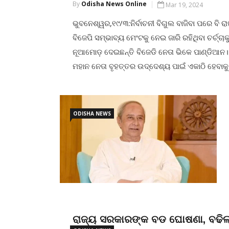
By
Odisha News Online
Mar 19, 2024
ଭୁବନେଶ୍ୱର,୧୯/୩:ନିର୍ବାଚନୀ ବିଗୁଲ ବାଜିବା ପରେ ବି ର
ବିଜେପି ସମ୍ଭାବ୍ୟ ମେଂଟକୁ ନେଇ ଜାରି ରହିଥିବା ଚର୍ଚ୍ଚାକ
ନୂଆମୋଡ଼ ଦେଇଛନ୍ତି ବିଜେଡି ନେତା ଭିକେ ପାଣ୍ଡିଆନ
ମହାନ ନେତା ବୃହତ୍ତର ଉଦ୍ଦେଶ୍ୟ ପାଇଁ ଏକାଠି ହେବାକୁ ଚା
ଯାହାକି ରାଜନୀତିରୁ ଊର୍ଦ୍ଧ୍ୱରେ ଓ ଏହା ହିଁ ରାଷ୍ଟ୍ରନୀତି ।
ପାଇଁ ବିଜେଡି କିମ୍ବା ବିଜେପି ଉଭୟଙ୍କୁ ମେଂଟର ଆବଶ୍ୟ
ବୋଲି ପାଣ୍ଡିଆନ କହିଛନ୍ତି ।
ODISHA NEWS
CONTINUE READING
ରାଜ୍ୟ ସରକାରଙ୍କ ବଡ ଘୋଷଣା, ବଢିଲ