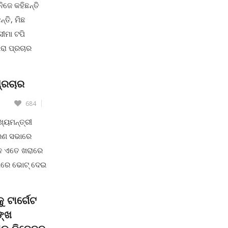
ନିଜେ କହିଛନ୍ତି
୍ତି, ମିଛ
ସୀମା ଟପି
ସାରା ପ୍ରଚାର
ଖିଛି ରାଜ୍ୟ
ୀଙ୍କୁ ମୁକ୍ତ
ପ୍ରଚାର
684
ଖ୍ୟମନ୍ତ୍ରୀ
ାରଣ ସଭାରେ
ନେ ଏତେ ଖରାରେ
୍ଖରେ ଭୋଟ୍ ଦେଇ
ଟ ଦିଅନ୍ତୁନି
ଉକ୍ତ ସାଧାରଣ
 ଟାର୍ଗେଟ
ଙ୍ଖ