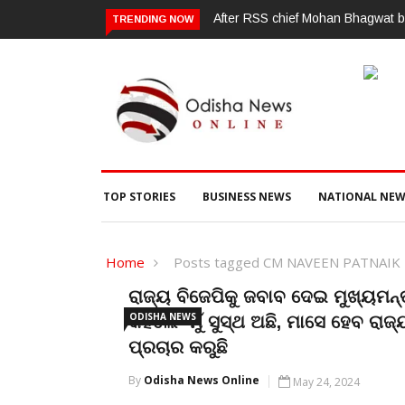
 Gen Z, Dipke urges him to make BJP stop ‘anti-national’ jibes
ପୂର୍ବ ଶତ
TRENDING NOW
TOP STORIES
BUSINESS NEWS
NATIONAL NEW
Home
Posts tagged CM NAVEEN PATNAIK
ରାଜ୍ୟ ବିଜେପିକୁ ଜବାବ ଦେଇ ମୁଖ୍ୟମନ୍ତ
ODISHA NEWS
କହିଲେ- ମୁଁ ସୁସ୍ଥ ଅଛି, ମାସେ ହେବ ରାଜ
ପ୍ରଚାର କରୁଛି
By
Odisha News Online
May 24, 2024