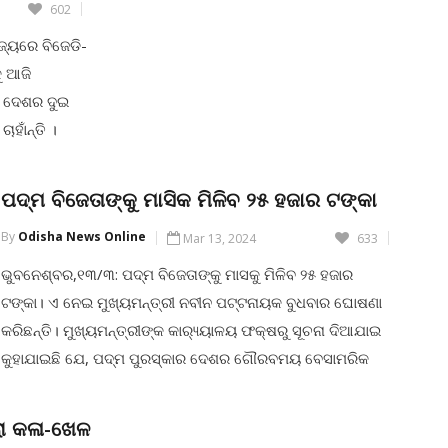
602
ାଜ୍ୟରେ ବିଜେଡି-
ୁ ଆଜି
। ଦେଶର ଦୁଇ
ହାଁନ୍ତି ।
 ନିର୍ବାଚନୀ ଗଣିତ
କତା ନାହିଁ
ପଦ୍ମ ବିଜେତାଙ୍କୁ ମାସିକ ମିଳିବ ୨୫ ହଜାର ଟଙ୍କା
By
Odisha News Online
Mar 13, 2024
633
ଭୁବନେଶ୍ବର,୧୩/୩: ପଦ୍ମ ବିଜେତାଙ୍କୁ ମାସକୁ ମିଳିବ ୨୫ ହଜାର
ଟଙ୍କା। ଏ ନେଇ ମୁଖ୍ୟମନ୍ତ୍ରୀ ନବୀନ ପଟ୍ଟନାୟକ ବୁଧବାର ଘୋଷଣା
କରିଛନ୍ତି। ମୁଖ୍ୟମନ୍ତ୍ରୀଙ୍କ କାର‌୍ୟ୍ୟାଳୟ ଫକ୍ଷରୁ ସୂଚନା ଦିଆଯାଇ
କୁହାଯାଇଛି ଯେ, ପଦ୍ମ ପୁରସ୍କାର ଦେଶର ଗୌରବମୟ ବେସାମରିକ
ସମ୍ମାନ। ବିଭିନ୍ନ କ୍ଷେତ୍ରରେ ଦେଶକୁ ଗୌରବାନ୍ବିତ କରିଥିବା
ବ୍ୟକ୍ତିବିଶେଷଙ୍କୁ ଏହି ସମ୍ମାନ ମିଳିଥାଏ। ପଦ୍ମ ପୁରସ୍କାରପ୍ରାପ୍ତ
ା କଳା-ଖେଳ
କୃତୀ ସନ୍ତାନମାନେ ସେମାନଙ୍କ ପ୍ରତିଭା ଓ ସେବା କାର୍ଯ୍ୟ ଦ୍ୱାରା