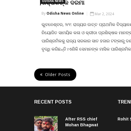
ODISHA NEWS
ଶିକ୍ଷକଙ୍କ ଦରମା
By
Odisha News Online
Mar 2, 2024
ଭୁବନେଶ୍ବର, ୨/୧: ରାଜ୍ୟର ଉଚ୍ଚ ପ୍ରାଥମିକ ବିଦ୍ୟା
ନିୟୋଜିତ ସାମୟିକ କଳା ଓ କ୍ରୀଡା ପ୍ରଶିକ୍ଷକ ମାନଙ୍
ପାରିଶ୍ରମିକକୁ ରାଜ୍ୟ ସରକାର ସାତ ହଜାର ଟଙ୍କାରୁ ଦ
ବୃଦ୍ଧି କରିଛନ୍ତି।ଏଣିକି ସେମାନଙ୍କ ମାସିକ ପାରିଶ୍ରମିକ
ପରିବର୍ତ୍ତେ ପୁରା ୧୨ ମାସ ପାଇଁ ପାଇବେ ବୋଲି ମୁଖ୍ୟମନ୍
ନବୀନ ପଟ୍ଟନାୟକ ଘୋଷଣା କରିଛନ୍ତି ଏବଂ ମାସିକ ୨୪
ପରିବର୍ତ୍ତେ ୩୦ଟି ପିରିୟଡରେ ଶିକ୍ଷା ପ୍ରଦାନ
Older Posts
CONTINUE READING
RECENT POSTS
TREN
After RSS chief
Rohit
Mohan Bhagwat
backs Gen Z, Dipke