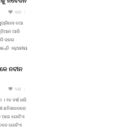
ାକୁ ନିବେଦନ
620
ସୁପ୍ରିମୋ ତଥା
ଣ୍ଡିଆନ ଆଜି
େଡି ଦଳର
ଛନ୍ତି ।ସ୍ଥାନୀୟ
ସଭାରେ ଯୋଗଦେଇ
୍ରୀ ପଟ୍ଟନାୟକ
େଳେ ନବୀନ
542
। ୨୪ ବର୍ଷ ଧରି
ଡୋଶୀ ଛତିଶଗଡରେ
ବେ ଆଉ ଗୋଟିଏ
 ତେବେ ଗୋଟିଏ
ତିକ ପାଣ୍ଡିଆନ