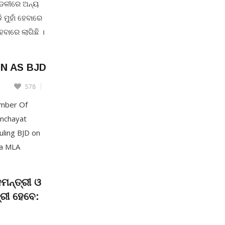
ଣ୍ଡଳୀରେ ଅନ୍ୟ
 ମୁହାଁ ହେବାରେ
ହେବାରେ ଲାଗିଛି ।
୍ବାଚନ
ାନେ ବିଜେଡି
N AS BJD
578
mber Of
anchayat
ruling BJD on
da MLA
 activists to
en
ମନ୍ତ୍ରୀ ଓ
ରୀ ହେବେ: