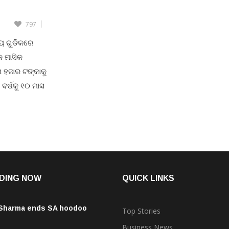
797
CONTINUE READING
ଳୟ ଗୁଡିକରେ
କ ମାସିକ
ଶ ହଜାର ଟଙ୍କାକୁ
 ବର୍ଷକୁ ୧୦ ମାସ
ତ୍ରୀ ଶ୍ରୀ
ଟି ପରିୟଡ
DING NOW
QUICK LINKS
 Sharma ends SA hoodoo
Top Stories
Business News