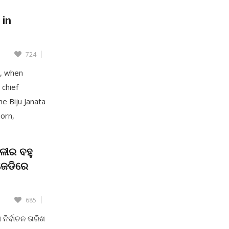
ାକୁ ସମ୍ବୋଧିତ
 in
724
, when
 chief
he Biju Janata
horn,
ther,
…]
ଳୀର ବହୁ
ିଜେଡିରେ
685
ିର୍ବାଚନ ତାରିଖ