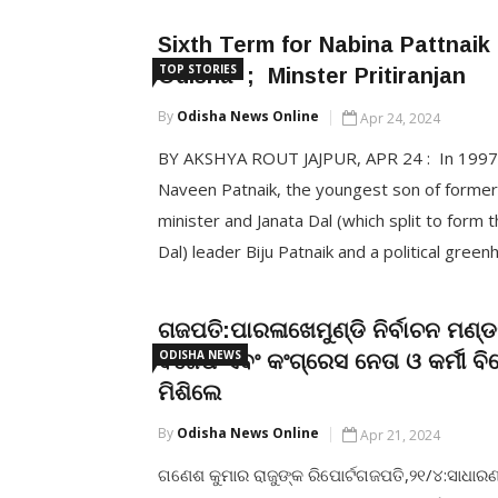
ପ୍ରଶ୍ନ କରିଛନ୍ତି। ନୂଆପଡାରେ ଆୟୋଜିତ ଏକ ଜନସଭ
Sixth Term for Nabina Pattnaik
କରି ପାଣ୍ଡିଆନ ଏଭଳି […]
TOP STORIES
Odisha ; Minster Pritiranjan
By
Odisha News Online
Apr 24, 2024
CONTINUE READING
BY AKSHYA ROUT JAJPUR, APR 24 : In 1997
Naveen Patnaik, the youngest son of former
minister and Janata Dal (which split to form t
Dal) leader Biju Patnaik and a political green
returned to Odisha to light the pyre of his fa
perhaps nobody had an inkling of what was [
ଗଜପତି:ପାରଳାଖେମୁଣ୍ଡି ନିର୍ବାଚନ ମଣ୍ଡ
ODISHA NEWS
ବିଜେପି ଏବଂ କଂଗ୍ରେସ ନେତା ଓ କର୍ମୀ ବ
CONTINUE READING
ମିଶିଲେ
By
Odisha News Online
Apr 21, 2024
ଗଣେଶ କୁମାର ରାଜୁଙ୍କ ରିପୋର୍ଟଗଜପତି,୨୧/୪:ସାଧାରଣ ନ