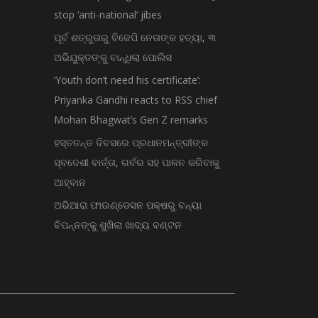
stop ‘anti-national’ jibes
ପୂର୍ବ ଶତ୍ରୁତାରୁ ବିଜେପି ନେତାଙ୍କ ହତ୍ୟା, ୩
ଅଭିଯୁକ୍ତଙ୍କୁ ବାନ୍ଧିଲା ପୋଲିସ
‘Youth don’t need his certificate’:
Priyanka Gandhi reacts to RSS chief
Mohan Bhagwat’s Gen Z remarks
ହସ୍ତତନ୍ତ ଦିବସରେ ପ୍ରଧାନମନ୍ତ୍ରୀଙ୍କ
ସ୍ବଦେଶୀ ବାର୍ତ୍ତା, ଗର୍ବର ସହ ପାଳନ କରିବାକୁ
ଆହ୍ବାନ
ଅଭିଆରା ଫାଉଣ୍ଡେସନ ପକ୍ଷରୁ ବନ୍ୟା
ବିପନ୍ନଙ୍କୁ ଶୁଖିଲା ଖାଦ୍ୟ ବଣ୍ଟନ