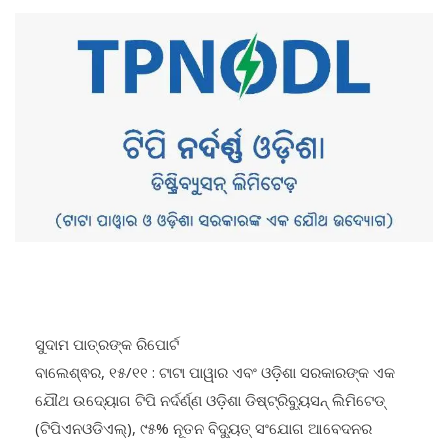
ସୁଦାମ ପାତ୍ରଙ୍କ ରିପୋର୍ଟ
ବାଲେଶ୍ଵର, ୧୫/୧୧ : ଟାଟା ପାୱାର ଏବଂ ଓଡ଼ିଶା ସରକାରଙ୍କ ଏକ
ଯୌଥ ଉଦ୍ୟୋଗ ଟିପି ନର୍ଦର୍ଣ୍ଣ ଓଡ଼ିଶା ଡିଷ୍ଟ୍ରିବ୍ୟୁସନ୍ ଲିମିଟେଡ୍
(ଟିପିଏନଓଡିଏଲ୍‌), ୯୫% ନୂତନ ବିଦ୍ୟୁତ୍ ସଂଯୋଗ ଆବେଦନର