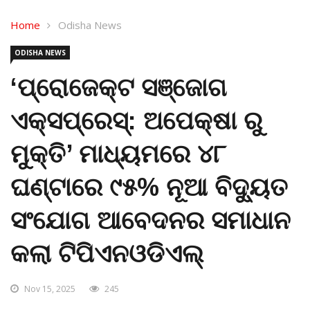
Home
Odisha News
ODISHA NEWS
‘ପ୍ରୋଜେକ୍ଟ ସଞ୍ଜୋଗ
ଏକ୍ସପ୍ରେସ୍‌: ଅପେକ୍ଷା ରୁ
ମୁକ୍ତି’ ମାଧ୍ୟମରେ ୪୮
ଘଣ୍ଟାରେ ୯୫% ନୂଆ ବିଦ୍ୟୁତ
ସଂଯୋଗ ଆବେଦନର ସମାଧାନ
କଲା ଟିପିଏନଓଡିଏଲ୍‌
Nov 15, 2025
245