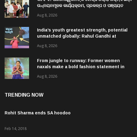
ଉନ୍ନୟନମୂଳକ କାର୍ଯ୍ୟକ୍ରମ, ପ୍ରକଳ୍ପ ଓ ପଞ୍ଚାୟତ
ପରିଦର୍ଶନ
Aug 8, 2026
India’s youth greatest strength, potential
unmatched globally: Rahul Gandhi at
‘Chhatron Ki Goonj’ event
Aug 8, 2026
From jungle to runway: Former women
naxals make a bold fashion statement in
Chhattisgarh
Aug 8, 2026
TRENDING NOW
Rohit Sharma ends SA hoodoo
Feb 14, 2018