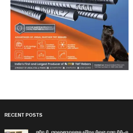
RECENT POSTS
ସଚିବ ବି. ପରମେଶ୍ୱରନଙ୍କ ବୌଦ୍ଧ ଜିଲ୍ଲା ଗସ୍ତ,ବିଭିନ୍ନ