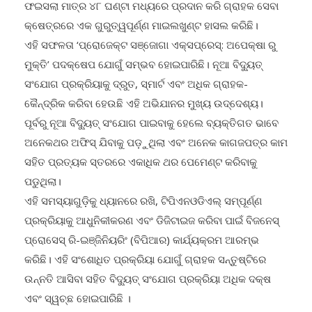
ଫଇସଲା ମାତ୍ର ୪୮ ଘଣ୍ଟା ମଧ୍ୟରେ ପ୍ରଦାନ କରି ଗ୍ରାହକ ସେବା
କ୍ଷେତ୍ରରେ ଏକ ଗୁରୁତ୍ୱପୂର୍ଣ୍ଣ ମାଇଲଖୁଣ୍ଟ ହାସଲ କରିଛି।
ଏହି ସଫଳତା ‘ପ୍ରୋଜେକ୍ଟ ସଞ୍ଜୋଗା ଏକ୍ସପ୍ରେସ୍: ଅପେକ୍ଷା ରୁ
ମୁକ୍ତି’ ପଦକ୍ଷେପ ଯୋଗୁଁ ସମ୍ଭବ ହୋଇପାରିଛି। ନୂଆ ବିଦ୍ୟୁତ୍
ସଂଯୋଗ ପ୍ରକ୍ରିୟାକୁ ଦ୍ରୁତ, ସ୍ମାର୍ଟ ଏବଂ ଅଧିକ ଗ୍ରାହକ-
କୈନ୍ଦ୍ରିକ କରିବା ହେଉଛି ଏହି ଅଭିଯାନର ମୁଖ୍ୟ ଉଦ୍ଦେଶ୍ୟ।
ପୂର୍ବରୁ ନୂଆ ବିଦ୍ୟୁତ୍ ସଂଯୋଗ ପାଇବାକୁ ହେଲେ ବ୍ୟକ୍ତିଗତ ଭାବେ
ଅନେକଥର ଅଫିସ୍ ଯିବାକୁ ପଡ଼ୁଥିଲା ଏବଂ ଅନେକ କାଗଜପତ୍ର କାମ
ସହିତ ପ୍ରତ୍ୟକ ସ୍ତରରେ ଏକାଧିକ ଥର ପେମେଣ୍ଟ କରିବାକୁ
ପଡୁଥିଲା।
ଏହି ସମସ୍ୟାଗୁଡ଼ିକୁ ଧ୍ୟାନରେ ରଖି, ଟିପିଏନଓଡିଏଲ୍ ସମ୍ପୂର୍ଣ୍ଣ
ପ୍ରକ୍ରିୟାକୁ ଆଧୁନିକୀକରଣ ଏବଂ ଡିଜିଟାଇଜ କରିବା ପାଇଁ ବିଜନେସ୍
ପ୍ରୋସେସ୍ ରି-ଇଞ୍ଜିନିୟରିଂ (ବିପିଆର) କାର୍ଯ୍ୟକ୍ରମ ଆରମ୍ଭ
କରିଛି। ଏହି ସଂଶୋଧିତ ପ୍ରକ୍ରିୟା ଯୋଗୁଁ ଗ୍ରାହକ ସନ୍ତୁଷ୍ଟିରେ
ଉନ୍ନତି ଆସିବା ସହିତ ବିଦ୍ୟୁତ୍ ସଂଯୋଗ ପ୍ରକ୍ରିୟା ଅଧିକ ଦକ୍ଷ
ଏବଂ ସ୍ୱଚ୍ଛ ହୋଇପାରିଛି ।