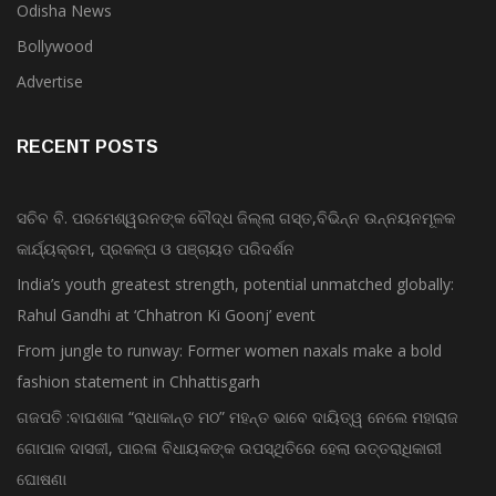
Odisha News
Bollywood
Advertise
RECENT POSTS
ସଚିବ ବି. ପରମେଶ୍ୱରନଙ୍କ ବୌଦ୍ଧ ଜିଲ୍ଲା ଗସ୍ତ,ବିଭିନ୍ନ ଉନ୍ନୟନମୂଳକ
କାର୍ଯ୍ୟକ୍ରମ, ପ୍ରକଳ୍ପ ଓ ପଞ୍ଚାୟତ ପରିଦର୍ଶନ
India’s youth greatest strength, potential unmatched globally:
Rahul Gandhi at ‘Chhatron Ki Goonj’ event
From jungle to runway: Former women naxals make a bold
fashion statement in Chhattisgarh
ଗଜପତି :ବାଘଶାଳା “ରାଧାକାନ୍ତ ମଠ” ମହନ୍ତ ଭାବେ ଦାୟିତ୍ୱ ନେଲେ ମହାରାଜ
ଗୋପାଳ ଦାସଜୀ, ପାରଳା ବିଧାୟକଙ୍କ ଉପସ୍ଥିତିରେ ହେଲା ଉତ୍ତରାଧିକାରୀ
ଘୋଷଣା