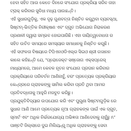
ହେବା ସହିତ ଆଉ କେତେ ଦିନରେ ସଂଯୋଗ ପ୍ରକ୍ରିୟା ସରିବ ତାହା
ଟ୍ରାକ୍ କରିବାର ସୁବିଧା ମଧ୍ୟ ପାଉଛନ୍ତି।
ଏହି ସୁଧାରଗୁଡ଼ିକୁ, ଏକ ଦୃଢ଼ ଗୁଣବତ୍ତା ନିଶ୍ଚିତ କରୁଥିବା ବ୍ୟବସ୍ଥା,
ସିଷ୍ଟମ୍‌-ଭିତ୍ତିକ ନିରୀକ୍ଷଣ ଏବଂ ଦ୍ରୁତ ଅଭିଯୋଗ ନିରାକରଣ
ପ୍ରଣାଳୀ ଦ୍ୱାରା ସମ୍ଭବ ହୋଇପାରିଛି। ଏହା ଦାୟିତ୍ୱବୋଧତା ର
ସହିତ ଉଚିତ ସମୟରେ ସମସ୍ୟାର ସମାଧାନକୁ ନିଶ୍ଚିତ କରୁଛି।
ଏହି ସଫଳତା ବିଷୟରେ ଟିପିଏନଓଡିଏଲ୍‌ର ସିଇଓ ଶ୍ରୀ ଗଜାନନ
କାଲେ କହିଛନ୍ତି ଯେ, “ପ୍ରୋଜେକ୍ଟ ସଞ୍ଜୋଗ ଏକ୍ସପ୍ରେସ୍
ମାଧ୍ୟମରେ, ଆମେ କେବଳ ନୂତନ ସଂଯୋଗ ପ୍ରଦାନ କରିବାର
ପ୍ରକ୍ରିୟାରେ ପରିବର୍ତନ ଆଣିନାହୁଁ, ବରଂ ପ୍ରତ୍ୟେକ ପ୍ରକ୍ରିୟାର
କେନ୍ଦ୍ରରେ ଗ୍ରାହକଙ୍କୁ ସାମିଲ କରିବା ପ୍ରତି ଥିବା ଆମର
ପ୍ରତିବଦ୍ଧତାକୁ ଆହୁରି ମଜବୁତ କରିଛୁ।
ପ୍ରଯୁକ୍ତିବିଦ୍ୟାର ଉପଯୋଗ କରି ଏବଂ ପୁରୁଣା ସିଷ୍ଟମଗୁଡ଼ିକ ରେ
ସୁଧାର ଆଣି ଆମେ ପ୍ରତ୍ୟେକ ନୂଆ ଗ୍ରାହକଙ୍କ ପାଇଁ ଏକ ଦ୍ରୁତ,
ସ୍ମାର୍ଟ ଏବଂ ଅଧିକ ନିର୍ଭରଯୋଗ୍ୟ ଅଭିଜ୍ଞତା ଆଣିଦେବାକୁ ଚାହୁଁଛୁ।\”
ପାଞ୍ଚଟି ଜିଲ୍ଲାରେ ଦୁଇ ମିଲିୟନ୍‌ରୁ ଅଧିକ ଗ୍ରାହକଙ୍କୁ ସେବା