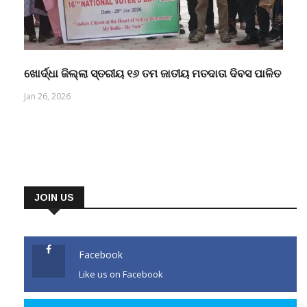
ଖୋର୍ଦ୍ଧା ଜିଲ୍ଲା ସ୍ତରୀୟ ୧୬ ତମ ଜାତୀୟ ମତଦାତା ଦିବସ ପାଳିତ
Jan 26, 2026
JOIN US
Facebook
Like us on Facebook