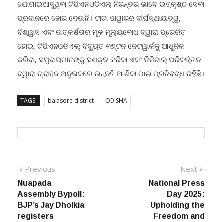
ଯୋଗାଇଆସୁଥିବା ଟିପିଏନଓଡିଏଲ୍ ନିରନ୍ତର ଭାବେ ଉତ୍କୃଷ୍ଠ ସେବା
ପ୍ରଦାନରେ ଜୋର ଦେଉଛି। ଟାଟା ପାୱାରର ଦୀର୍ଘସ୍ଥାୟୀତ୍ୱ,
ବିଶ୍ୱାସ ଏବଂ ଉତ୍କର୍ଷତାର ମୂଳ ମୂଲ୍ୟବୋଧ ଦ୍ୱାରା ପ୍ରେରିତ
ହୋଇ, ଟିପିଏନଓଡିଏଲ୍ ବିଦ୍ୟୁତ ବଣ୍ଟନ ନେଟୱାର୍କକୁ ଆଧୁନିକ
କରିବା, ସମୁଦାୟମାନଙ୍କୁ ସଶକ୍ତ କରିବା ଏବଂ ଡିଜିଟାଲ୍ ପରିବର୍ତ୍ତନ
ଦ୍ୱାରା ଗ୍ରାହକ ଅନୁଭବରେ ଉନ୍ନତି ଆଣିବା ପାଇଁ ପ୍ରତିବଦ୍ଧ ରହିଛି।
TAGS:
balasore district
ODISHA
Post
Previous
Next
Previous
Next
post:
post:
Nuapada
National Press
navigation
Assembly Bypoll:
Day 2025:
BJP’s Jay Dholkia
Upholding the
registers
Freedom and