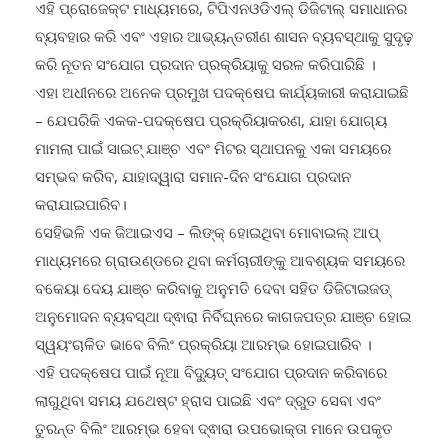
ଏହି ପ୍ରୋଜେକ୍ଟ ମାଧ୍ୟମରେ, ଟିପିଏନଓଡିଏଲ୍ ଡିଜିଟାଲ୍ ସମାଧାନର
ବ୍ୟବହାର କରି ଏବଂ ଏହାର ଆଭ୍ୟନ୍ତରୀଣ ଶାସନ ବ୍ୟବସ୍ଥାକୁ ସୁଦୃଢ଼
କରି ନୂତନ ସଂଯୋଗ ପ୍ରଦାନ ପ୍ରକ୍ରିୟାକୁ ସରଳ କରିପାରିଛି ।
ଏହା ଅଧୀନରେ ଅନେକ ପ୍ରମୁଖ ପଦକ୍ଷେପ କାର୍ଯ୍ୟକାରୀ କରାଯାଇଛି
– ଯେପରିକି ଏକକ-ପଦକ୍ଷେପ ପ୍ରକ୍ରିୟାକରଣ, ଯାହା ଯୋଗ୍ୟ
ମାମଲା ପାଇଁ ସାଇଟ୍ ଯାଞ୍ଚ ଏବଂ ମିଟର ସ୍ଥାପନକୁ ଏକା ସମୟରେ
ସମ୍ଭବ କରିବ, ଯାହାଦ୍ୱାରା ସମାନ-ଦିନ ସଂଯୋଗ ପ୍ରଦାନ
କରାଯାଇପାରିବ।
ସେହିଭଳି ଏକ ଜିଆଇଏସ – ଲିଙ୍କ୍ ହୋଇଥିବା ମୋବାଇଲ୍ ଆପ୍
ମାଧ୍ୟମରେ ଗ୍ରାଉଣ୍ଡରେ ଥିବା କର୍ମଚାରୀଙ୍କୁ ଆବଶ୍ୟକ ସମୟରେ
ବକେୟା ଦେୟ ଯାଞ୍ଚ କରିବାକୁ ଅନୁମତି ଦେବା ସହିତ ଡିଜିଟାଇଜଡ୍
ଅନୁମୋଦନ ବ୍ୟବସ୍ଥା ଦ୍ଵାରା ନିର୍ବିଘ୍ନରେ କାଗଜପତ୍ର ଯାଞ୍ଚ ହୋଇ
ସ୍ୱୟଂଚାଳିତ ଭାବେ ବିଲିଂ ପ୍ରକ୍ରିୟା ଆରମ୍ଭ ହୋଇପାରିବ ।
ଏହି ପଦକ୍ଷେପ ପାଇଁ ନୂଆ ବିଦ୍ୟୁତ୍ ସଂଯୋଗ ପ୍ରଦାନ କରିବାରେ
ଲାଗୁଥିବା ସମୟ ଯଥେଷ୍ଟ ହ୍ରାସ ପାଇଛି ଏବଂ ଦ୍ରୁତ ସେବା ଏବଂ
ତୁରନ୍ତ ବିଲିଂ ଆରମ୍ଭ ହେବା ଦ୍ଵାରା ଉପଭୋକ୍ତା ମାନେ ଉପକୃତ