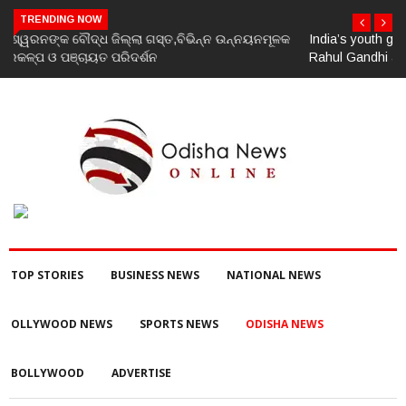
TRENDING NOW
India’s youth greatest strength, potential unmatched globally:
Rahul Gandhi at ‘Chhatron Ki Goonj’ event
TOP STORIES
BUSINESS NEWS
NATIONAL NEWS
OLLYWOOD NEWS
SPORTS NEWS
ODISHA NEWS
BOLLYWOOD
ADVERTISE