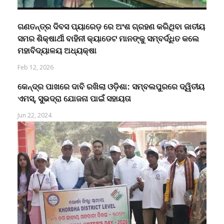
ଗଣତନ୍ତ୍ର ଦିବସ ପ୍ୟାରେଡ଼ ରେ ଅଂଶ ଗ୍ରହଣ କରିଥିବା ଜାତୀୟ
ସମର ଶିକ୍ଷାର୍ଥୀ ବାହିନୀ କ୍ୟାଡେଟ ମାନଙ୍କୁ ସମ୍ବର୍ଦ୍ଧିତ କଲେ
ମହାବିଦ୍ୟାଳୟ ଅଧ୍ୟକ୍ଷା
Feb 12, 2026
କେନ୍ଦ୍ର ପାଖରେ ଦାବି ରଖିଲା ଓଡ଼ିଶା: ସମ୍ବଲପୁରରେ ଦ୍ୱିତୀୟ
ଏମସ୍, ସୁଭଦ୍ରା ଯୋଜନା ପାଇଁ ସହାୟତା
Jun 22, 2024