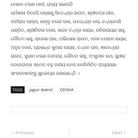
ମୋହନ ଚରଣ ମାଝୀ, ରାଜ୍ୟ ସଭାପତି
ଧର୍ମଶାଳା ବିଜେପି ପକ୍ଷରୁ ଜିତେନ୍ଦ୍ର ରାଉତ, ଶ୍ରୀବତ୍ସ ଧୀର,
ତୀର୍ଥରାଜ ପଣ୍ଡା, କାହ୍ନୁ ଚରଣ ଦାଶ, ଉପେନ୍ଦ୍ର କର, ଚନ୍ଦ୍ରମଣି
ପଣ୍ଡିତ, ଶ୍ରୀନିବାସ ଜେନା, ଶରତ ଚନ୍ଦ୍ର ନାୟକ, ରବିନାରାୟଣ ସାହୁ,
ଗୌତମ ସାହୁ, ରାଜେଶ ପାଳ, ଅଭିଷେକ ରାଉତ, ମଦନ ମୋହନ ନାୟକ,
ଅନୁଜ ଜେନା, ପ୍ରଶାନ୍ତ କୁମାର ନାୟକ, ଚନ୍ଦନ ପାଳ, ଜ୍ଞାନେନ୍ଦ୍ର
ରାଉତ, ସୁଦାମ ଚରଣ ବେହେରା, ଗୌତମ ସାହୁ, ଅଂଶୁମାନ ରଥ, ସୁଧୀର
ବେହେରାଙ୍କ ସମେତ ବହୁ ଦଳୀୟ ନେତା ନବନିର୍ବାଚିତ ରାଜ୍ୟସଭା
ସାଂସଦମାନଙ୍କୁ ଶୁଭେଚ୍ଛା ଜଣାଇଛନ୍ତି ।
TAGS:
Jajpur district
ODISHA
Post
Previous
Next
Previous
Next