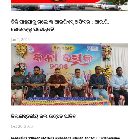
ଡିଜି ପାହ୍ୟାକୁ ଗଲେ ୩ ଆଇପିଏସ୍ ଅଫିସର : ଆର.ପି.
କୋଚେଙ୍କୁ ପଦୋନ୍ନତି
Jan 1, 2025
ଜିଲ୍ଲାସ୍ତରୀୟ କଳା ଉତ୍ସବ ପାଳିତ
Oct 20, 2025
କୁମ୍ଭୀର ଆକ୍ରମଣରେ ବାଳକର ମୃତ୍ୟୁ ଘଟଣା : ମୃତକଙ୍କ