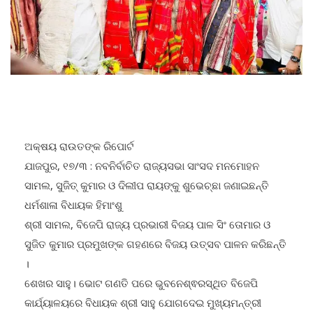
ଅକ୍ଷୟ ରାଉତଙ୍କ ରିପୋର୍ଟ
ଯାଜପୁର, ୧୭/୩ : ନବନିର୍ବାଚିତ ରାଜ୍ୟସଭା ସାଂସଦ ମନମୋହନ
ସାମଲ, ସୁଜିତ୍ କୁମାର ଓ ଦିଲୀପ ରାୟଙ୍କୁ ଶୁଭେଚ୍ଛା ଜଣାଇଛନ୍ତି
ଧର୍ମଶାଳା ବିଧାୟକ ହିମାଂଶୁ
ଶ୍ରୀ ସାମଲ, ବିଜେପି ରାଜ୍ୟ ପ୍ରଭାରୀ ବିଜୟ ପାଳ ସିଂ ତୋମାର ଓ
ସୁଜିତ କୁମାର ପ୍ରମୁଖଙ୍କ ଗହଣରେ ବିଜୟ ଉତ୍ସବ ପାଳନ କରିଛନ୍ତି
।
ଶେଖର ସାହୁ। ଭୋଟ ଗଣତି ପରେ ଭୁବନେଶ୍ଵରସ୍ଥିତ ବିଜେପି
କାର୍ଯ୍ୟାଳୟରେ ବିଧାୟକ ଶ୍ରୀ ସାହୁ ଯୋଗଦେଇ ମୁଖ୍ୟମନ୍ତ୍ରୀ