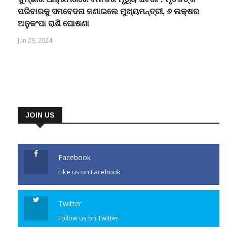
ପରିବାରକୁ ସମବେଦନା ଜଣାଇଲେ ମୁଖ୍ୟମନ୍ତ୍ରୀ, ୬ ଲକ୍ଷର
ଅନୁକଂପା ରାଶି ଘୋଷଣା
Jun 29, 2024
JOIN US
Facebook
Like us on Facebook
Twitter
Follow us on Twitter