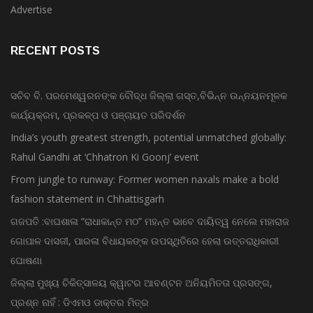
Advertise
RECENT POSTS
ସଚିବ ବି. ପରମେଶ୍ୱରନଙ୍କ ବୌଦ୍ଧ ଜିଲ୍ଲା ଗସ୍ତ,ବିଭିନ୍ନ ଉନ୍ନୟନମୂଳକ
କାର୍ଯ୍ୟକ୍ରମ, ପ୍ରକଳ୍ପ ଓ ପଞ୍ଚାୟତ ପରିଦର୍ଶନ
India’s youth greatest strength, potential unmatched globally:
Rahul Gandhi at ‘Chhatron Ki Goonj’ event
From jungle to runway: Former women naxals make a bold
fashion statement in Chhattisgarh
ଗଜପତି :ବାଘଶାଳା “ରାଧାକାନ୍ତ ମଠ” ମହନ୍ତ ଭାବେ ଦାୟିତ୍ୱ ନେଲେ ମହାରାଜ
ଗୋପାଳ ଦାସଜୀ, ପାରଳା ବିଧାୟକଙ୍କ ଉପସ୍ଥିତିରେ ହେଲା ଉତ୍ତରାଧିକାରୀ
ଘୋଷଣା
ଜିଲ୍ଲା ମୁଖ୍ୟ ଚିକିତ୍ସାଳୟ କ୍ୱାଟର ଆବଣ୍ଟନ ଅନିୟମିତତା ପ୍ରସଙ୍ଗ,
ପ୍ରଶ୍ନ ନାହିଁ : ଡିଏମଓ ଡାକ୍ତର ମିତ୍ର