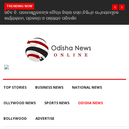
TRENDING NOW
India’s youth greatest strength, potential unmatched globally:
Rahul Gandhi at ‘Chhatron Ki Goonj’ event
TOP STORIES
BUSINESS NEWS
NATIONAL NEWS
OLLYWOOD NEWS
SPORTS NEWS
ODISHA NEWS
BOLLYWOOD
ADVERTISE