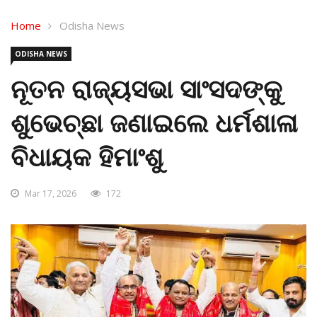
Home
Odisha News
ODISHA NEWS
ନୂତନ ରାଜ୍ୟସଭା ସାଂସଦଙ୍କୁ
ଶୁଭେଚ୍ଛା ଜଣାଇଲେ ଧର୍ମଶାଳା
ବିଧାୟକ ହିମାଂଶୁ
Mar 17, 2026
172