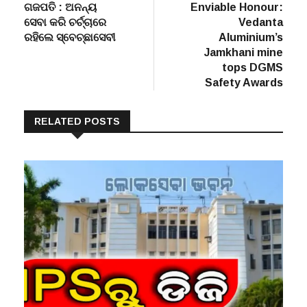
post:
post:
ଗଜପତି : ଅନନ୍ୟ
Enviable Honour:
navigation
ସେବା କରି ଚର୍ଚ୍ଚାରେ
Vedanta
ରହିଲେ ସ୍ବେଚ୍ଛାସେବୀ
Aluminium’s
Jamkhani mine
tops DGMS
Safety Awards
RELATED POSTS