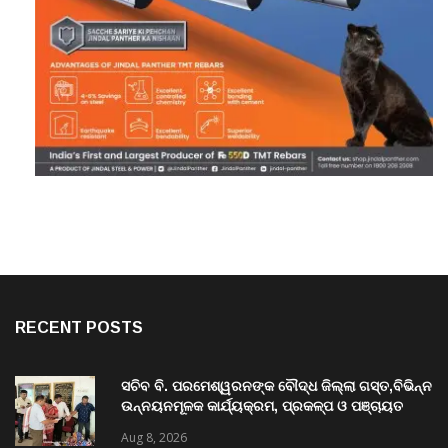
RECENT POSTS
ସଚିବ ବି. ପରମେଶ୍ୱରନଙ୍କ ବୌଦ୍ଧ ଜିଲ୍ଲା ଗସ୍ତ,ବିଭିନ୍ନ
ଉନ୍ନୟନମୂଳକ କାର୍ଯ୍ୟକ୍ରମ, ପ୍ରକଳ୍ପ ଓ ପଞ୍ଚାୟତ
ପରିଦର୍ଶନ
Aug 8, 2026