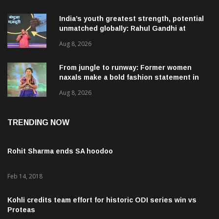
India’s youth greatest strength, potential
unmatched globally: Rahul Gandhi at
‘Chhatron Ki Goonj’ event
Aug 8, 2026
From jungle to runway: Former women
naxals make a bold fashion statement in
Chhattisgarh
Aug 8, 2026
TRENDING NOW
Rohit Sharma ends SA hoodoo
Feb 14, 2018
Kohli credits team effort for historic ODI series win vs
Proteas