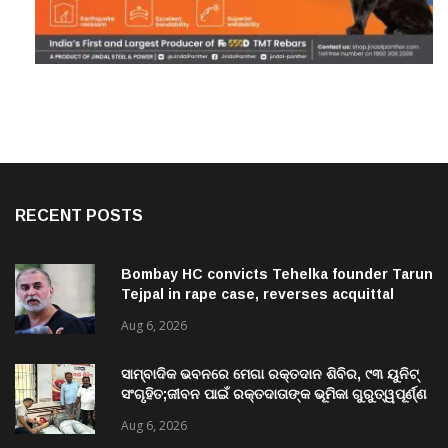
RECENT POSTS
Bombay HC convicts Tehelka founder Tarun
Tejpal in rape case, reverses acquittal
Aug 6, 2026
ସାମ୍ବାଦିକ ଭବନରେ ମେଗା ରକ୍ତଦାନ ଶିବିର, ୯୩ ୟୁନିଟ୍
ସଂଗୃହିତ;ଜୀବନ ପାଇଁ ରକ୍ତଦାତାଙ୍କ ଭୂମିକା ଗୁରୁତ୍ୱପୂର୍ଣ୍ଣ
ଚଳିତ ବର୍ଷ ଶିବିର ମଧ୍ୟରେ ରେକର୍ଡ଼
Aug 6, 2026