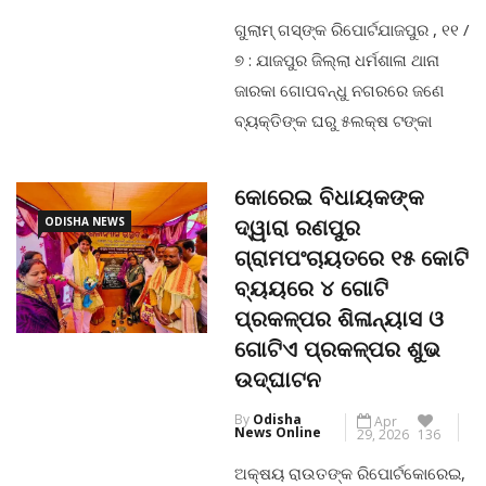
ମନ୍ଦିରର ସେବାୟତମାନେ ଶ୍ରୀ
ଗୁଲାମ୍ ଗସ୍‌ଙ୍କ ରିପୋର୍ଟଯାଜପୁର , ୧୧ /
ଜୀଉଙ୍କୁ ପୂଜାର୍ଚ୍ଚନା କରି ପାଛୋଟି
୭ : ଯାଜପୁର ଜିଲ୍ଲା ଧର୍ମଶାଳା ଥାନା
ଆଣିଥିଲେ । ଏହିକ୍ରମରେ ଆଜି
ଜାରକା ଗୋପବନ୍ଧୁ ନଗରରେ ଜଣେ
ଧର୍ମଶାଳା
ବ୍ୟକ୍ତିଙ୍କ ଘରୁ ୫ଲକ୍ଷ ଟଙ୍କା
ଚୋରୀ କରି ଫେରାର ହୋଇଯାଇଥିବା
CONTINUE READING
ଦୁର୍ବୁତକୁ ପୁଲିସ ଗିରଫ କରିବା ସହ
କୋରେଇ ବିଧାୟକଙ୍କ
ତାନିକଟରୁ ୪ଲକ୍ଷ ୧୯ ହଜାର ଟଙ୍କା
ODISHA NEWS
ଦ୍ୱାରା ରଣପୁର
ଜବତ କରିଛି ।ସୂଚନା ମୁତାବକ ଏହି ଥାନା
ଗ୍ରାମପଂଚାୟତରେ ୧୫ କୋଟି
ସୁନ୍ଦୁରିଆ ଗ୍ରାମର ଔଷଧ ବ୍ୟବସାୟୀ
ବ୍ୟୟରେ ୪ ଗୋଟି
ଶରତ କୁମାର ଦାସ ଜାରକା ଗୋପବନ୍ଧୁ
ପ୍ରକଳ୍ପର ଶିଳାନ୍ୟାସ ଓ
ନଗରରେ କିଛି ବର୍ଷ ହେଲା ଘର କରି […]
ଗୋଟିଏ ପ୍ରକଳ୍ପର ଶୁଭ
ଉଦ୍‌ଘାଟନ
CONTINUE READING
By
Odisha
Apr
News Online
29, 2026
136
ଅକ୍ଷୟ ରାଉତଙ୍କ ରିପୋର୍ଟକୋରେଇ,