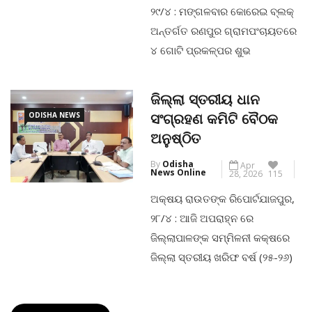
୨୯/୪ : ମଙ୍ଗଳବାର କୋରେଇ ବ୍ଲକ୍
ଅନ୍ତର୍ଗତ ରଣପୁର ଗ୍ରାମପଂଚାୟତରେ
୪ ଗୋଟି ପ୍ରକଳ୍ପର ଶୁଭ
ଭିତିପ୍ରସ୍ତର ସ୍ଥାପନ ଏବଂ ଗୋଟିଏ
ପ୍ରକଳ୍ପର ଶୁଭ ଉଦ୍‌ଘାଟନ କରିଥିଲେ
ଜିଲ୍ଲା ସ୍ତରୀୟ ଧାନ
କୋରେଇର ମାନ୍ୟବର ବିଧାୟକ ତଥା
ODISHA NEWS
ସଂଗ୍ରହଣ କମିଟି ବୈଠକ
ଯାଜପୁର ଜିଲ୍ଲା ଯୋଜନା ବୋର୍ଡର
ଅନୁଷ୍ଠିତ
ଅଧ୍ୟକ୍ଷ ଶ୍ରୀଯୁକ୍ତ ଆକାଶ
By
Odisha
Apr
ଦାସନାୟକ ।ମଙ୍ଗଳବାର ସକାଳ ୧୦
News Online
28, 2026
115
ଘଟିକା ସମୟରେ ମାନ୍ୟବର ବିଧାୟକ
ଅକ୍ଷୟ ରାଉତଙ୍କ ରିପୋର୍ଟଯାଜପୁର,
ଶ୍ରୀ ଦାସନାୟକଙ୍କୁ କର୍ମୀମାନେ ଏକ
୨୮/୪ : ଆଜି ଅପରାହ୍ନ ରେ
ବିଶାଳ ମଟର ସାଇକେଲ
ଜିଲ୍ଲାପାଳଙ୍କ ସମ୍ମିଳନୀ କକ୍ଷରେ
ଶୋଭାଯାତ୍ରାରେ ରଣପୁର ଛକ ଠାରୁ ମା’
ଜିଲ୍ଲା ସ୍ତରୀୟ ଖରିଫ ବର୍ଷ (୨୫-୨୬)
ରବି ଋତୁ ଧାନ ସଂଗ୍ରହ କମିଟି ବୈଠକ
CONTINUE READING
ଅନୁଷ୍ଠିତ ହୋଇଛି।ଏହି ବୈଠକରେ