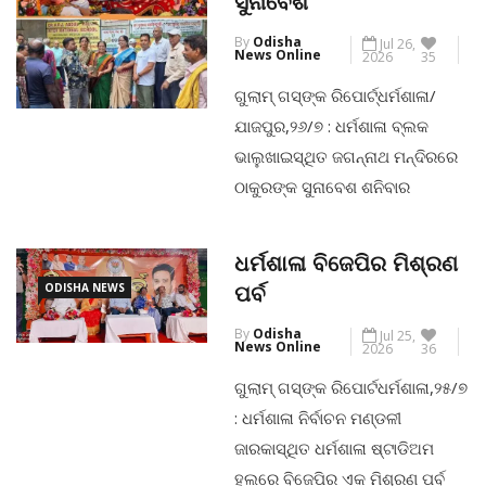
ସୁନାବେଶ
ଗାନ୍ଧୀ ଛକ ଠାରେ ସରକାରଙ୍କ
By
Odisha
Jul 26,
ଅନୁମତି ପାଇ ଏକ ସ୍ୱୀକୃତି ପ୍ରାପ୍ତ
News Online
2026
35
ବିଦେଶୀ ମଦ ଦୋକାନ ଖୋଲିବାକୁ ଥିବା
ଗୁଲାମ୍ ଗସ୍‌ଙ୍କ ରିପୋର୍ଟ୍ଧର୍ମଶାଳା/
ବେଳେ ଏହାକୁ ସ୍ଥାନୀୟ ଲୋକେ ବିରୋଧ
ଯାଜପୁର,୨୬/୭ : ଧର୍ମଶାଳା ବ୍ଲକ
କରିଥିଲେ। ଆଜି […]
ଭାଲୁଖାଇସ୍ଥିତ ଜଗନ୍ନାଥ ମନ୍ଦିରରେ
ଠାକୁରଙ୍କ ସୁନାବେଶ ଶନିବାର
CONTINUE READING
ସନ୍ଧ୍ୟାରେ ଅନୁଷ୍ଠିତ ହୋଇଯାଇଛି ।
ମନ୍ଦିରରୁ ଠାକୁର ୯ ଦିନ ଲାଗି
ଧର୍ମଶାଳା ବିଜେପିର ମିଶ୍ରଣ
ଶ୍ରୀଗୁଣ୍ଡିଚା ମନ୍ଦିରକୁ ଯାଇ ଗତକାଲି
ODISHA NEWS
ପର୍ବ
ବାହୁଡାରେ ମନ୍ଦିରକୁ ଫେରିଛନ୍ତି ।
By
Odisha
Jul 25,
ଶନିବାର ରଥାରୁଡ ଠାକୁରଙ୍କୁ ସୁନାବେଶ
News Online
2026
36
କରାଯାଇଛି । ଶନିବାର ଅପରାହ୍ନରେ
ଗୁଲାମ୍ ଗସ୍‌ଙ୍କ ରିପୋର୍ଟଧର୍ମଶାଳା,୨୫/୭
ଠାକୁରଙ୍କ ନିତିକାନ୍ତି ପୂଜା ସରିବା ପରେ
: ଧର୍ମଶାଳା ନିର୍ବାଚନ ମଣ୍ଡଳୀ
ବ୍ରାହ୍ମଣମାନେ ରଥାରୁଡ ଠାକୁରଙ୍କୁ
ଜାରକାସ୍ଥିତ ଧର୍ମଶାଳା ଷ୍ଟାଡିଅମ
ସୁନାବେଶ କରାଇଥିଲେ
ହଲରେ ବିଜେପିର ଏକ ମିଶ୍ରଣ ପର୍ବ