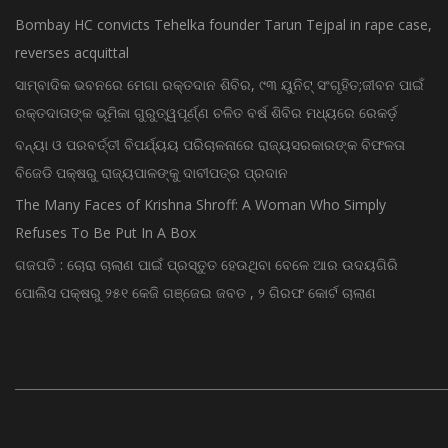
Bombay HC convicts Tehelka founder Tarun Tejpal in rape case,
reverses acquittal
ସାମ୍ବାଦିକ ଭବନରେ ମେଗା ରକ୍ତଦାନ ଶିବିର, ୯୩ ୟୁନିଟ୍ ସଂଗୃହିତ;ଜୀବନ ପାଇଁ
ରକ୍ତଦାତାଙ୍କ ଭୂମିକା ଗୁରୁତ୍ୱପୂର୍ଣ୍ଣ ଚଳିତ ବର୍ଷ ଶିବିର ମଧ୍ୟରେ ରେକର୍ଡ଼
ବନ୍ୟା ଓ ପରବର୍ତ୍ତୀ ବିପର୍ଯ୍ୟୟ ପରିଚାଳନାରେ ରାଜ୍ୟସରକାରଙ୍କ ବିଫଳତା
ବିଜେଡି ପକ୍ଷରୁ ରାଜ୍ୟପାଳଙ୍କୁ ଦାବୀପତ୍ର ପ୍ରଦାନ
The Many Faces of Krishna Shroff: A Woman Who Simply
Refuses To Be Put In A Box
ଗଜପତି : ଚୋରା ଚାଲାଣ ପାଇଁ ପ୍ରସ୍ତୁତ ହେଉଥିବା ବେଳେ ଆର ଉଦୟଗିରି
ପୋଲିସ ପକ୍ଷରୁ ୨୫୧ କେଜି ଗଞ୍ଜେଇ ଜବତ , ୨ ଗିରଫ କୋର୍ଟ ଚାଲାଣ