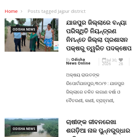
Home
Posts tagged Jajpur district
ଯାଜପୁର ଜିଲ୍ଲାରେ ବନ୍ୟା
ODISHA NEWS
ପରିସ୍ଥିତି ନିୟନ୍ତ୍ରଣ
ନିମନ୍ତେ ଜିଲ୍ଲା ପ୍ରଶାସନ
ପକ୍ଷରୁ ତ୍ୱରିତ ପଦକ୍ଷେପ
By
Odisha
Jul 30,
News Online
2026
28
ଅକ୍ଷୟ ରାଉତଙ୍କ
ରିପୋର୍ଟଯାଜପୁର,୩୦/୭ : ଯାଜପୁର
ଜିଲ୍ଲାରେ ଚଳିତ ଲଗାଣ ବର୍ଷା ଓ
ବୈତରଣୀ, କାଣୀ, ବ୍ରାହ୍ମଣୀ,
ଖରସ୍ରୋତା ନଦୀରେ ବନ୍ୟାଜଳ
ପ୍ରବାହିତ ହେବା ଯୋଗୁଁ ଦଶରଥପୁର,
ଚାଷୀଙ୍କ ଜୀବନରେଖା
ଯାଜପୁର, ବରୀ, ରସୁଲପୁର, କୋରେଇ,
ODISHA NEWS
ଶଗଡ଼ିଆ ନାଳ ପୁନ୍ନରୁଦ୍ଧାର
ଧର୍ମଶାଳା, ବଡ଼ଚଣା ଓ ବିଞ୍ଝାରପୁର