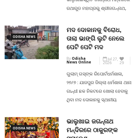
ରଥାରୁଡ ମହାପ୍ରଭୁ ଶ୍ରୀଜଗନ୍ନାଥ,
CONTINUE READING
ପ୍ରଭୁ ଶ୍ରୀବଳଭଭଦ୍ର , ଦେବୀ
ସୁବଦ୍ରାଙ୍କ ଆଜି ନିଳାଦ୍ରୀ ବିଜେ
ମଦ ଦୋକାନକୁ ବିରୋଧ,
ଉତ୍ସବ ଅନୁଷ୍ଠିତ ହୋଇଯାଇଛି ।ଏହି
ODISHA NEWS
ତାଲା ଭାଙ୍ଗି ଲୁଟି ନେଲେ
ଅବସରରେ ବିଧି ଅନୁଯାୟୀ ମୁନସୀ
ପେଟି ପେଟି ମଦ
ମେଲଣ କମିଟି ଦ୍ୱାରା ପରିଚାଳିତ
By
Odisha
Jul 27,
ଶ୍ରୀଗୁଣ୍ଡିଚା ମନ୍ଦିରରୁ ଆସିଥିବା ମିଠା
News Online
2026
29
ଭାର ଠାକୁରଙ୍କ ନିକଟରେ ଭୋଗ
ଗୁଲାମ୍ ଗସ୍‌ଙ୍କ ରିପୋର୍ଟଧର୍ମଶାଳା,
ଲାଗିକରାଯାଇଥିଲା ।ରଥାରୁଡ
୨୭/୭ : ଯାଜପୁର ଜିଲ୍ଲା ଧର୍ମଶାଳା ଥାନା
ଠାକୁରଙ୍କ ନିତିକାନ୍ତି ଓ ପୂଜାର୍ଚ୍ଚନା
ଗାନ୍ଧୀ ଛକ ନିକଟରେ ଖୋଲା ହେବାକୁ
ପରେ
ଥିବା ମଦ ଦୋକାନକୁ ସ୍ଥାନୀୟ
ଲୋକମାନେ ବିରୋଧ କରିବା ସହ
CONTINUE READING
ଦୋକାନରେ ଥିବା ମଦକୁ ଲୁଟିନେଇଛନ୍ତି
ଭାଲୁଖାଇ ଜଗନ୍ନାଥ
।ସୁଚନା ମୁତାବକ ଯାଜପୁର ଜିଲ୍ଲା
ODISHA NEWS
ମନ୍ଦିରରେ ଠାକୁରଙ୍କ
ଧର୍ମଶାଳା ଥାନା ଚଣ୍ଡିଖୋଲ ନିକଟସ୍ଥ