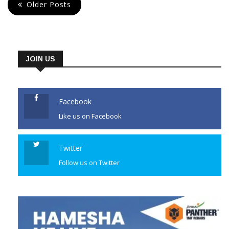
ଯାଜପୁର ସାଂସଦ ଡ. ରବୀନ୍ଦ୍ର ନାରାୟଣ
Older Posts
ବେହେରା, ଜିଲ୍ଲାପାଳ ଅମ୍ବର କୁମାର
କରଙ୍କ ସମେତ ବିଭାଗୀୟ
ଅଧିକାରୀମାନେ ଯୋଗ ଦେଇଥିଲେ।
JOIN US
ବୈଠକରେ ୨୦୨୪-୨୫ ଖରିଫ ବର୍ଷ
(ରବି)ରେ ଧାନ ସଂଗ୍ରହ ସମ୍ବନ୍ଧୀୟ
ତଥ୍ୟ ଉପସ୍ଥାପନ କରାଯାଇଥିଲା।
Facebook
୨୦୨୪-୨୫ ଖରିଫ ବର୍ଷରେ
Like us on Facebook
CONTINUE READING
Twitter
Follow us on Twitter