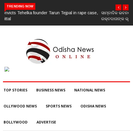
TRENDING NOW
ସାମ୍ବାଦିକ ଭବନରେ ମେଗା ରକ୍ତଦାନ ଶିବିର, ୯୩ ୟୁନିଟ୍ ସଂଗୃହିତ;ଜୀବନ ପାଇଁ
ରକ୍ତଦାତାଙ୍କ ଭୂମିକା ଗୁରୁତ୍ୱପୂର୍ଣ୍ଣ ଚଳିତ ବର୍ଷ ଶିବିର ମଧ୍ୟରେ ରେକର୍ଡ଼
TOP STORIES
BUSINESS NEWS
NATIONAL NEWS
OLLYWOOD NEWS
SPORTS NEWS
ODISHA NEWS
BOLLYWOOD
ADVERTISE