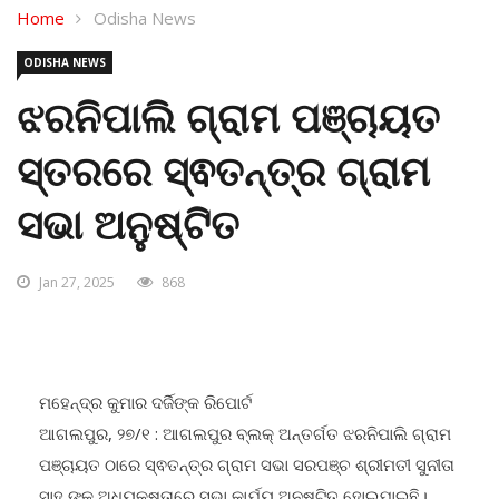
Home
Odisha News
ODISHA NEWS
ଝରନିପାଲି ଗ୍ରାମ ପଞ୍ଚାୟତ
ସ୍ତରରେ ସ୍ଵତନ୍ତ୍ର ଗ୍ରାମ
ସଭା ଅନୁଷ୍ଟିତ
Jan 27, 2025
868
ମହେନ୍ଦ୍ର କୁମାର ଦର୍ଜିଙ୍କ ରିପୋର୍ଟ
ଆଗଲପୁର, ୨୭/୧ : ଆଗଲପୁର ବ୍ଲକ୍ ଅନ୍ତର୍ଗତ ଝରନିପାଲି ଗ୍ରାମ
ପଞ୍ଚାୟତ ଠାରେ ସ୍ଵତନ୍ତ୍ର ଗ୍ରାମ ସଭା ସରପଞ୍ଚ ଶ୍ରୀମତୀ ସୁନୀତା
ସାହୁ ଙ୍କ ଅଧ୍ୟକ୍ଷତାରେ ସଭା କାର୍ଯ୍ୟ ଅନୁଷ୍ଟିତ ହୋଇଯାଇଛି।