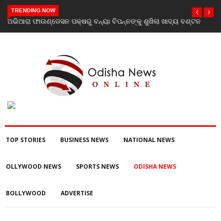
TRENDING NOW
ଖାଦ୍ୟ ବଣ୍ଟନ
Vistara Filmz Celebrates the Grand Launch of Love To Hat
You: Chapter 2 with a Star-Studded Evening in Mumbai
TOP STORIES
BUSINESS NEWS
NATIONAL NEWS
OLLYWOOD NEWS
SPORTS NEWS
ODISHA NEWS
BOLLYWOOD
ADVERTISE