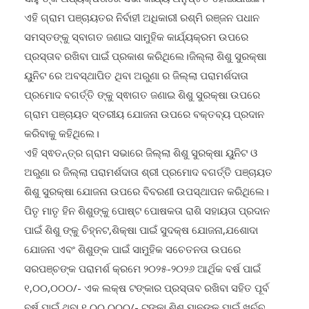
ଏହି ଗ୍ରାମ ପଞ୍ଚାୟତର ନିର୍ବାହୀ ଅଧିକାରୀ ରଶ୍ମି ରଞ୍ଜନ ପଧାନ
ସମସ୍ତଙ୍କୁ ସ୍ବାଗତ ଜଣାଇ ସାମୁହିକ କାର୍ଯ୍ୟକ୍ରମ ଉପରେ
ପ୍ରସ୍ତାବ ରଖିବା ପାଇଁ ପ୍ରକାଶ କରିଥିଲେ।ଜିଲ୍ଲା ଶିଶୁ ସୁରକ୍ଷା
ୟୁନିଟ ରେ ଅବସ୍ଥାପିତ ଥିବା ଅରୁଣା ର ଜିଲ୍ଲା ପରାମର୍ଶଦାତା
ପ୍ରମୋଦ ବଗର୍ତ୍ତି ଙ୍କୁ ସ୍ଵାଗତ ଜଣାଇ ଶିଶୁ ସୁରକ୍ଷା ଉପରେ
ଗ୍ରାମ ପଞ୍ଚାୟତ ସ୍ତରୀୟ ଯୋଜନା ଉପରେ ବକ୍ତବ୍ୟ ପ୍ରଦାନ
କରିବାକୁ କହିଥିଲେ।
ଏହି ସ୍ଵତନ୍ତ୍ର ଗ୍ରାମ ସଭାରେ ଜିଲ୍ଲା ଶିଶୁ ସୁରକ୍ଷା ୟୁନିଟ ଓ
ଅରୁଣା ର ଜିଲ୍ଲା ପରାମର୍ଶଦାତା ଶ୍ରୀ ପ୍ରମୋଦ ବଗର୍ତ୍ତି ପଞ୍ଚାୟତ
ଶିଶୁ ସୁରକ୍ଷା ଯୋଜନା ଉପରେ ବିବରଣୀ ଉପସ୍ଥାପନ କରିଥିଲେ।
ପିତୃ ମାତୃ ହିନ ଶିଶୁଙ୍କୁ ପୋଷ୍ଟ ପୋଷକତା ରାଶି ସହାୟତା ପ୍ରଦାନ
ପାଇଁ ଶିଶୁ ଙ୍କୁ ଚିହ୍ନଟ,ଶିକ୍ଷା ପାଇଁ ସୁଦକ୍ଷ ଯୋଜନା,ଯଶୋଦା
ଯୋଜନା ଏବଂ ଶିଶୁଙ୍କ ପାଇଁ ସାମୁହିକ ସଚେତନତା ଉପରେ
ସରପଞ୍ଚଙ୍କ ପରାମର୍ଶ କ୍ରମେ ୨୦୨୫-୨୦୨୬ ଆର୍ଥିକ ବର୍ଷ ପାଇଁ
୧,୦୦,୦୦୦/- ଏକ ଲକ୍ଷ ଟଙ୍କାର ପ୍ରସ୍ତାବ ରଖିବା ସହିତ ପୂର୍ବ
ବର୍ଷ ପାଇଁ ଥିବା ୧,୦୦,୦୦୦/- ଟଙ୍କା ଶିଶୁ ମାନଙ୍କ ପାଇଁ ଖର୍ଚ୍ଚ