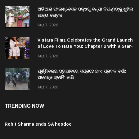
ଅଭିଆରା ଫାଉଣ୍ଡେସନ ପକ୍ଷରୁ ବନ୍ୟା ବିପନ୍ନଙ୍କୁ ଶୁଖିଲା
ଖାଦ୍ୟ ବଣ୍ଟନ
Aug 7, 2026
Vistara Filmz Celebrates the Grand Launch
of Love To Hate You: Chapter 2 with a Star-
Studded Evening in Mumbai
Aug 7, 2026
ଘୂର୍ଣ୍ଣିବଳୟ ପ୍ରଭାବରେ ସପ୍ତାହେ ଯାଏ ପ୍ରବଳ ବର୍ଷା:
ଅରେଞ୍ଜ ଓ୍ବାର୍ନିଂ ଜାରି
Aug 7, 2026
TRENDING NOW
Rohit Sharma ends SA hoodoo