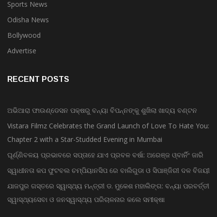
Sports News
Odisha News
Bollywood
Advertise
RECENT POSTS
ଅଭିଆରା ଫାଉଣ୍ଡେସନ ପକ୍ଷରୁ ବନ୍ୟା ବିପନ୍ନଙ୍କୁ ଶୁଖିଲା ଖାଦ୍ୟ ବଣ୍ଟନ
Vistara Filmz Celebrates the Grand Launch of Love To Hate You:
Chapter 2 with a Star-Studded Evening in Mumbai
ଘୂର୍ଣ୍ଣିବଳୟ ପ୍ରଭାବରେ ସପ୍ତାହେ ଯାଏ ପ୍ରବଳ ବର୍ଷା: ଅରେଞ୍ଜ ଓ୍ବାର୍ନିଂ ଜାରି
ସ୍ୱାଧୀନତା କପ ଫୁଟବଲ ଚମ୍ପିୟାନସିପ ରେ ବାଲିଗୁଡା ଓ ସିପାଞ୍ଜିରୀ ଦଳ ବିଜୟୀ
ଯାଜପୁର ଗସ୍ତରେ ସ୍ୱାସ୍ଥ୍ୟ ମନ୍ତ୍ରୀ ଡ. ମୁକେଶ ମହାଲିଙ୍ଗ: ବନ୍ୟା ପରବର୍ତ୍ତୀ
ସ୍ୱାସ୍ଥ୍ୟସେବା ଓ ଜନସ୍ୱାସ୍ଥ୍ୟ ପରିଚାଳନାର କଲେ ସମୀକ୍ଷା