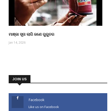
ମାଞ୍ଜା ସୂତା ଲାଗି ଜଣେ ଗୁରୁତର
Jan 14, 2026
JOIN US
Facebook
Like us on Facebook