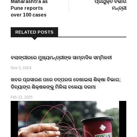
Maharashtra as
ପ୍ରଯୁକ୍ତି ବିଭାଗ
Pune reports
ମନ୍ତ୍ରୀ
over 100 cases
RELATED POSTS
ବଲାଙ୍ଗୀରରେ ମୁଖ୍ୟମନ୍ତ୍ରୀଙ୍କ ସାମ୍ବାଦିକ ସମ୍ମିଳନୀ
Nov 3, 2024
ଖବର ପ୍ରସାରଣ ପରେ ତତ୍ପରତା ଦେଖାଇଲା ଶିକ୍ଷା ବିଭାଗ;
ଦିବ୍ୟାଙ୍ଗ ଶିକ୍ଷକଙ୍କୁ ମିଳିଲା ବକେୟା ଦରମା
Feb 22, 2025