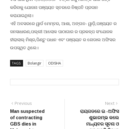
କରିବାକୁ ଯୋଜନା ପଞ୍ଚାୟତ ସ୍ତରରେ ନିଷ୍ପତି ପ୍ରଦାନ
କରାଯାଇଥିଲା।
ଏହି ଅବସରରେ ୱାର୍ଡ ମେମ୍ବର, ଆଶା, ଅଙ୍ଗନ- ୱାଡ଼ି,ପଞ୍ଚାୟତ ର
ଜନସାଧାରଣ,ପଲ୍ଲୀ ଆଲୋକ ପାଠାଗାର ର ପ୍ରକଳ୍ପ ସଂଯୋଜକ
ହୀରାଲାଲ୍ ମିଶ୍ର,ପିଣ୍ଟୁ ପଧାନ ଏବଂ ପଞ୍ଚାୟତ ର ନୋଡାଲ ଅଫିସର
ଉପସ୍ଥିତ ଥିଲେ।
TAGS:
Bolangir
ODISHA
Post
Previous
Next
Previous
Next
post:
post:
Man suspected
ରାୟଗଡରେ ଇ -ଅଫିସ
navigation
of contracting
ଶୁଭାରମ୍ଭ କଲେ
GBS dies in
ମାନ୍ୟବର ସୂଚନା ଓ