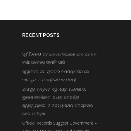
RECENT POSTS
ଘୂର୍ଣ୍ଣିବଳୟ ପ୍ରଭାବରେ ସପ୍ତାହେ ଯାଏ ପ୍ରବଳ
ବର୍ଷା: ଅରେଞ୍ଜ ଓ୍ବାର୍ନିଂ ଜାରି
ସ୍ୱାଧୀନତା କପ ଫୁଟବଲ ଚମ୍ପିୟାନସିପ ରେ
ବାଲିଗୁଡା ଓ ସିପାଞ୍ଜିରୀ ଦଳ ବିଜୟୀ
ଯାଜପୁର ଗସ୍ତରେ ସ୍ୱାସ୍ଥ୍ୟ ମନ୍ତ୍ରୀ ଡ.
ମୁକେଶ ମହାଲିଙ୍ଗ: ବନ୍ୟା ପରବର୍ତ୍ତୀ
ସ୍ୱାସ୍ଥ୍ୟସେବା ଓ ଜନସ୍ୱାସ୍ଥ୍ୟ ପରିଚାଳନାର
କଲେ ସମୀକ୍ଷା
Official Records Suggest Government –