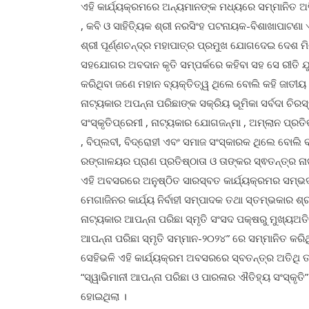
ଏହି କାର୍ଯ୍ୟକ୍ରମରେ ଅନ୍ୟମାନଙ୍କ ମଧ୍ୟରେ ସମ୍ମାନିତ ଅତିଥ
, କବି ଓ ସାହିତ୍ୟିକ ଶ୍ରୀ ନରସିଂହ ପଟନାୟକ-ବିଶାଖାପାଟଣା
ଶ୍ରୀ ପୂର୍ଣ୍ଣଚନ୍ଦ୍ର ମହାପାତ୍ର ପ୍ରମୁଖ ଯୋଗଦେଇ ଦେଶ 
ସହଯୋଗର ଅବଦାନ କୃତି ସମ୍ପର୍କରେ କହିବା ସହ ସେ ରୀତି ଯ
କରିଥିବା ଜଣେ ମହାନ ବ୍ୟକ୍ତିତ୍ୱ ଥିଲେ ବୋଲି କହି ଜ
ନାଟ୍ୟକାର ଅପନ୍ନା ପରିଛାଙ୍କ ସକ୍ରିୟ ଭୂମିକା ସର୍ବଦା ଚ
ସଂସ୍କୃତିପ୍ରେମୀ , ନାଟ୍ୟକାର ଯୋଗଜନ୍ମା , ଅମ୍ଲାନ ପ୍ରତିଭ
, ବିପ୍ଲବୀ, ବିଦ୍ରୋହୀ ଏବଂ ସମାଜ ସଂସ୍କାରକ ଥିଲେ ବୋଲି
ରଙ୍ଗାଳୟର ପ୍ରାଣ ପ୍ରତିଷ୍ଠାତା ଓ ତାଙ୍କର ସ୍ଵତନ୍ତ୍ର ନ
ଏହି ଅବସରରେ ଅନୁଷ୍ଠିତ ସାରସ୍ବତ କାର୍ଯ୍ୟକ୍ରମର ସମ୍ଭର୍ଦ
ମେଗାଜିନର କାର୍ଯ୍ୟ ନିର୍ବାହୀ ସମ୍ପାଦକ ତଥା ସ୍ତମ୍ଭକାର 
ନାଟ୍ୟକାର ଆପନ୍ନା ପରିଛା ସ୍ମୃତି ସଂସଦ ପକ୍ଷରୁ ମୁଖ୍ୟଅତିଥ
ଆପନ୍ନା ପରିଛା ସ୍ମୃତି ସମ୍ମାନ-୨୦୨୪” ରେ ସମ୍ମାନିତ କରି
ସେହିଭଳି ଏହି କାର୍ଯ୍ୟକ୍ରମ ଅବସରରେ ସ୍ବତନ୍ତ୍ର ଅତିଥି ତଥା
“ସ୍ୱାଭିମାନୀ ଆପନ୍ନା ପରିଛା ଓ ପାରଳାର ଐତିହ୍ୟ ସଂସ୍କୃତି” 
ହୋଇଥିଲା ।