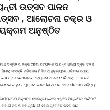
ୟନ୍ତୀ ଉତ୍ସବ ପାଳନ
ତ୍ସବ , ଆଲୋଚନା ଚକ୍ର ଓ
ଯ୍ୟକ୍ରମ ଅନୁଷ୍ଠିତ
ମାଜ ସମ୍ମିଳନୀ କକ୍ଷ ଠାରେ ନାଟ୍ୟକାର ଆପନ୍ନା ପରିଛା ସ୍ମୃତି ସଂସଦ
ଜିଲ୍ଲା ସଂସ୍କୃତି ପରିଷଦର ମିଳିତ ଆନୁକୁଲ୍ୟରେ ଓଡ଼ିଶାର ସ୍ଥାୟୀ
ମା ତଥା ମହାନ ଦେଶଭକ୍ତ ନାଟ୍ୟକାର ଆପନ୍ନା ପରିଛାଙ୍କ ୧୪୬ ତମ
ୋଚନା ଚକ୍ର ଓ ପୁସ୍ତକ ଲୋକାର୍ପଣ ସମେତ “ଆମ ଗାଁ- ଆମ ସାହିତ୍ୟ”
୍ଯ୍ୟକ୍ରମ ଅନୁଷ୍ଠିତ ହୋଇଥିବା ବେଳେ ଏଥିରେ ଅଧ୍ୟାପିକା ଶ୍ରୀମତୀ
 ଭବାନୀ କର ଓ କବି ଶ୍ରୀମତୀ ବବିତା ପୁରୋହିତ କବିତା ପାଠ