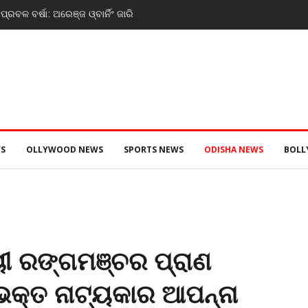
ବଲ ଚମ୍ପିୟାନସିପ ରେ ବାଲିଗୁଡା ଓ ସିପାଞ୍ଜିରୀ ଦଳ
S
OLLYWOOD NEWS
SPORTS NEWS
ODISHA NEWS
BOL
ୟୀ ରଙ୍ଗମଞ୍ଚର ପ୍ରାଣ
ଭକ୍ତ ନାଟ୍ୟକାର ଆପନ୍ନା