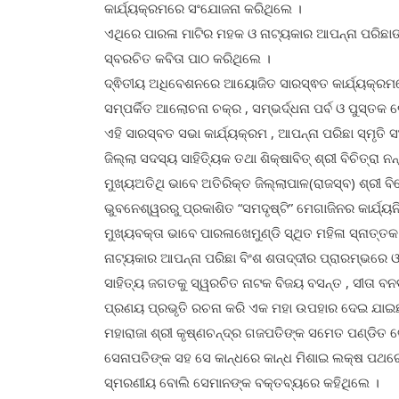
କାର୍ଯ୍ୟକ୍ରମରେ ସଂଯୋଜନା କରିଥିଲେ ।
ଏଥିରେ ପାରଳା ମାଟିର ମହକ ଓ ନାଟ୍ୟକାର ଆପନ୍ନା ପରିଛାଙ୍
ସ୍ବରଚିତ କବିତା ପାଠ କରିଥିଲେ ।
ଦ୍ଵିତୀୟ ଅଧିବେଶନରେ ଆୟୋଜିତ ସାରସ୍ଵତ କାର୍ଯ୍ୟକ୍ରମର
ସମ୍ପର୍କିତ ଆଲୋଚନା ଚକ୍ର , ସମ୍ଭର୍ଦ୍ଧନା ପର୍ବ ଓ ପୁସ୍ତକ 
ଏହି ସାରସ୍ବତ ସଭା କାର୍ଯ୍ୟକ୍ରମ , ଆପନ୍ନା ପରିଛା ସ୍ମୃତି
ଜିଲ୍ଲା ସଦସ୍ୟ ସାହିତ୍ୟିକ ତଥା ଶିକ୍ଷାବିତ୍ ଶ୍ରୀ ବିଚିତ୍ରା
ମୁଖ୍ୟଅତିଥି ଭାବେ ଅତିରିକ୍ତ ଜିଲ୍ଲାପାଳ(ରାଜସ୍ବ) ଶ୍ରୀ 
ଭୁବନେଶ୍ୱରରୁ ପ୍ରକାଶିତ “ସମଦୃଷ୍ଟି” ମେଗାଜିନର କାର୍ଯ୍ୟନି
ମୁଖ୍ୟବକ୍ତା ଭାବେ ପାରଳାଖେମୁଣ୍ଡି ସ୍ଥିତ ମହିଳା ସ୍ନାତ
ନାଟ୍ୟକାର ଆପନ୍ନା ପରିଛା ବିଂଶ ଶତାଦ୍ଦୀର ପ୍ରାରମ୍ଭରେ 
ସାହିତ୍ୟ ଜଗତକୁ ସ୍ୱରଚିତ ନାଟକ ବିଜୟ ବସନ୍ତ , ସୀତା ବନବ
ପ୍ରଣୟ ପ୍ରଭୃତି ରଚନା କରି ଏକ ମହା ଉପହାର ଦେଇ ଯାଇଛନ୍
ମହାରାଜା ଶ୍ରୀ କୃଷ୍ଣଚନ୍ଦ୍ର ଗଜପତିଙ୍କ ସମେତ ପଣ୍ଡିତ 
ସେନାପତିଙ୍କ ସହ ସେ କାନ୍ଧରେ କାନ୍ଧ ମିଶାଇ ଲକ୍ଷ ପଥ
ସ୍ମରଣୀୟ ବୋଲି ସେମାନଙ୍କ ବକ୍ତବ୍ୟରେ କହିଥିଲେ ।