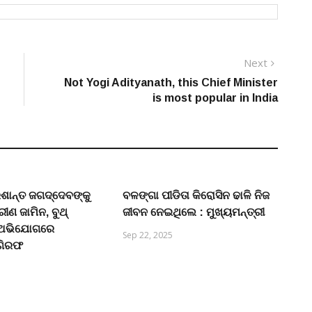
Next
Next
post:
Not Yogi Adityanath, this Chief Minister
is most popular in India
ଶାନ୍ତ ଜଗଦ୍ଦେବଙ୍କୁ
ବଳଙ୍ଗା ପୀଡିତା କିରୋସିନ ଢାଳି ନିଜ
ରୀଣ ଜାମିନ, ବୁଥ୍
ଜୀବନ ନେଇଥିଲେ : ମୁଖ୍ୟମନ୍ତ୍ରୀ
ା ଅଭିଯୋଗରେ
Sep 22, 2025
ଗିରଫ