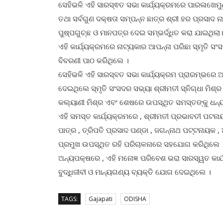
ସେହିଭଳି ଏହି ସାରସ୍ଵତ ସଭା କାର୍ଯ୍ୟକ୍ରମରେ ପାରଳାଖେମୁଣ
ତଥା ସର୍ବଗୁଣ ଦକ୍ଷତା ସମ୍ପନ୍ନ ଛାତ୍ର ଶ୍ରୀ ହର ପ୍ରସାଦ
ପୁଷ୍ପଗୁଚ୍ଛ ଓ ମାନପତ୍ର ଦେଇ ସମ୍ଭର୍ଦ୍ଧିତ କରା ଯାଇଥିଲା
ଏହି କାର୍ଯ୍ୟକ୍ରମରେ ନାଟ୍ୟକାର ଆପନ୍ନା ପରିଛା ସ୍ମୃତି ସ
ବିବରଣୀ ପାଠ କରିଥିଲେ ।
ସେହିଭଳି ଏହି ସାରସ୍ବତ ସଭା କାର୍ଯ୍ୟକ୍ରମ ପ୍ରାରମ୍ଭରେ 
ଦେଇଥିଲେ ସ୍ମୃତି ସଂସଦର ସଭ୍ୟା ଶ୍ରୀମତୀ ସ୍ନିଗ୍ଧା ମିଶ୍ର
କଲ୍ୟାଣୀ ମିଶ୍ର ଏବଂ ଶେଷରେ ଉପସ୍ଥିତ ସମସ୍ତଙ୍କୁ ଧନ୍ୟ
ଏହି ସମସ୍ତ କାର୍ଯ୍ୟକ୍ରମରେ , ଶ୍ରୀମତୀ ପ୍ରଭାବତୀ ପଟନାୟକ 
ପାତ୍ର , ତ୍ରିପତି ପ୍ରସାଦ ପଣ୍ଡା , ଜଗନ୍ନାଥ ପଟ୍ଟନାୟକ 
ପ୍ରମୁଖ ଉପସ୍ଥିତ ରହି ପରିଚାଳନାରେ ସହଯୋଗ କରିଥିଲେ 
ଅନ୍ୟପକ୍ଷରେ , ଏହି ମନୋଜ୍ଞ ପରିବେଶ ଭରା ସାରସ୍ୱତ କାର୍ଯ୍
ବୁଦ୍ଧିଜୀବୀ ଓ ମାନ୍ୟଗଣ୍ୟ ବ୍ୟକ୍ତି ଯୋଗ ଦେଇଥିଲେ ।
TAGS:
Gajapati
ODISHA