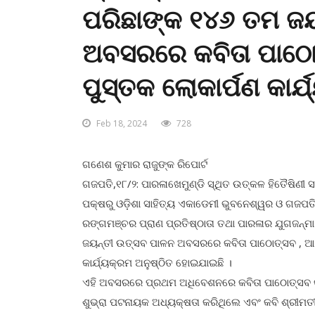
ପରିଛାଙ୍କ ୧୪୬ ତମ ଜ
ଅବସରରେ କବିତା ପାଠୋ
ପୁସ୍ତକ ଲୋକାର୍ପଣ କାର୍
Feb 18, 2024
728
ଗଣେଶ କୁମାର ରାଜୁଙ୍କ ରିପୋର୍ଟ
ଗଜପତି,୧୮/୨: ପାରଳାଖେମୁଣ୍ଡି ସ୍ଥିତ ଉତ୍କଳ ହିତୈଷିଣୀ ସ
ପକ୍ଷରୁ ଓଡ଼ିଶା ସାହିତ୍ୟ ଏକାଡେମୀ ଭୁବନେଶ୍ୱର ଓ ଗଜପତି 
ରଙ୍ଗମଞ୍ଚର ପ୍ରାଣ ପ୍ରତିଷ୍ଠାତା ତଥା ପାରଳାର ଯୁଗଜନ୍
ଜୟନ୍ତୀ ଉତ୍ସବ ପାଳନ ଅବସରରେ କବିତା ପାଠୋତ୍ସବ , ଆଲ
କାର୍ଯ୍ୟକ୍ରମ ଅନୁଷ୍ଠିତ ହୋଇଯାଇଛି ।
ଏହି ଅବସରରେ ପ୍ରଥମ ଅଧିବେଶନରେ କବିତା ପାଠୋତ୍ସବ କାର
ଶୁଭ୍ରା ପଟନାୟକ ଅଧ୍ୟକ୍ଷତା କରିଥିଲେ ଏବଂ କବି ଶ୍ରୀମତୀ