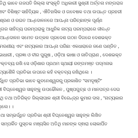
ି ଭାବେ ଗଜପତି ଜିଲ୍ଲା ସଂସ୍କୃତି ଅଧିକାରୀ ସୁଶ୍ରୀ ଅର୍ଚ୍ଚନା ମଙ୍ଗରାଜ
 ଏବଂ ବିଶିଷ୍ଟ ସାହିତ୍ୟିକ , ଐତିହାସିକ ଓ ଗବେଷକ ତଥା ଉପାନ୍ତ ପ୍ରହରୀ
ମିଶ୍ରଣ ଓ ରଇତ ଆନ୍ଦୋଳନରେ ଆପନ୍ନା ପରିଚ୍ଛାଙ୍କ ପୂର୍ଣ୍ଣ
ୁଗର ସାହିତ୍ୟ ପରମ୍ପରାକୁ ଆଧୁନିକ ନାଟ୍ୟ ପରମ୍ପରାରେ ଜୀବନ୍ତ
ାତୀୟ ଆନ୍ଦୋଳନ ସମେତ ଉତ୍କଳ ପ୍ରଦେଶ ଗଠନ ଦିଗରେ ଦେଶଭକ୍ତ
ିରସ୍ମରଣୀୟ ଏବଂ ନାଟ୍ୟକାର ଆପନ୍ନା ପରିଛା ଏକଧାରାରେ ଜଣେ ପଣ୍ଡିତ ,
ାଧାରୀ , ପ୍ରଜ୍ଞା ଓ ବୀର ପୁରୁଷ , ଓଡ଼ିଆ ଭାଷା ଓ ଜାତିପ୍ରାଣ , ଦେଶଭକ୍ତ
 ବକ୍ତବ୍ୟ ରଖି ସେ ଓଡ଼ିଶାର ପ୍ରଥମ ସ୍ଥାୟୀ ରଙ୍ଗମଞ୍ଚ ପଦ୍ମନାଭ
ାଟ୍ୟଶୈଳି ପ୍ରତିଭା ଉପରେ କହି ବକ୍ତବ୍ୟ ରଖିଥିଲେ ।
୍ଧିତ ପ୍ରତିଭା ଭାବେ ଭୁବନେଶ୍ୱରରୁ ପ୍ରକାଶିତ “ସମଦୃଷ୍ଟି”
ଶ୍ରୀ ବିଘ୍ନେଶ୍ୱର ସାହୁଙ୍କୁ ଉପଢୌକନ , ପୁଷ୍ପଗୁଚ୍ଛ ଓ ମାନପତ୍ର ଦେଇ
ି ତଥା ଅତିରିକ୍ତ ଜିଲ୍ଲାପାଳ ଶ୍ରୀ ବିରେନ୍ଦ୍ର କୁମାର ଦାସ , “ନାଟ୍ୟକାର
ଥିଲେ। ।
 ସମ୍ଭର୍ଦ୍ଧିତ ପ୍ରତିଭା ଶ୍ରୀ ବିଘ୍ନେଶ୍ୱର ସାହୁଙ୍କ ଲିଖିତ
ସମ୍ପର୍କିତ ପୁସ୍ତକ ମଞ୍ଚାସିନ ଅତିଥି ମାନଙ୍କ ଦ୍ଵାରା ଲୋକାର୍ପିତ