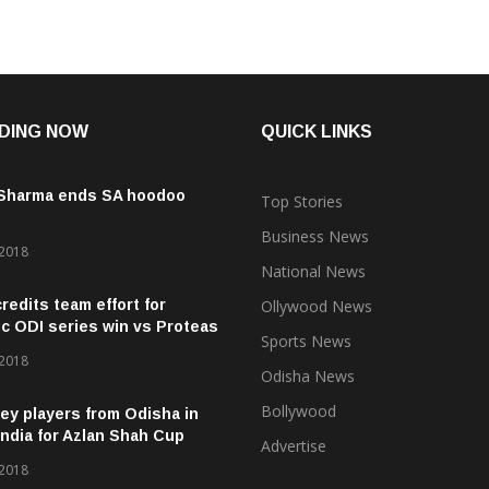
DING NOW
QUICK LINKS
 Sharma ends SA hoodoo
Top Stories
Business News
 2018
National News
credits team effort for
Ollywood News
ic ODI series win vs Proteas
Sports News
 2018
Odisha News
Bollywood
ey players from Odisha in
ndia for Azlan Shah Cup
Advertise
 2018