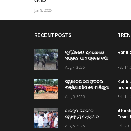
ସାମିଲ
Jan 8, 2025
RECENT POSTS
TREN
ଘୂର୍ଣ୍ଣିବଳୟ ପ୍ରଭାବରେ
Rohit
ସପ୍ତାହେ ଯାଏ ପ୍ରବଳ ବର୍ଷା:
ଅରେଞ୍ଜ ଓ୍ବାର୍ନିଂ ଜାରି
Aug 7, 2026
Feb 14,
ସ୍ୱାଧୀନତା କପ ଫୁଟବଲ
Kohli 
ଚମ୍ପିୟାନସିପ ରେ ବାଲିଗୁଡା
histor
ଓ ସିପାଞ୍ଜିରୀ ଦଳ ବିଜୟୀ
Aug 6, 2026
Feb 14,
ଯାଜପୁର ଗସ୍ତରେ
4 hock
ସ୍ୱାସ୍ଥ୍ୟ ମନ୍ତ୍ରୀ ଡ.
Team I
ମୁକେଶ ମହାଲିଙ୍ଗ: ବନ୍ୟା
Aug 6, 2026
Feb 20,
ପରବର୍ତ୍ତୀ ସ୍ୱାସ୍ଥ୍ୟସେବା