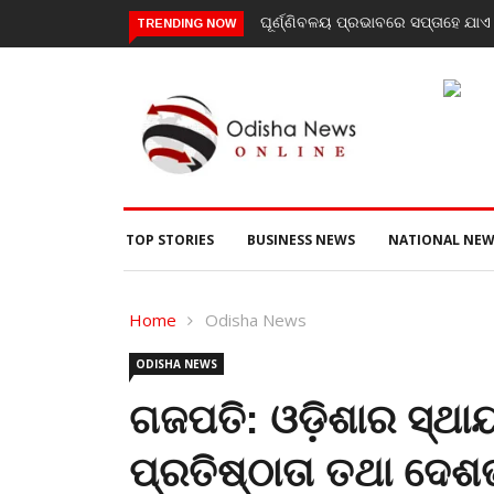
ୟ ପ୍ରଭାବରେ ସପ୍ତାହେ ଯାଏ ପ୍ରବଳ ବର୍ଷା: ଅରେଞ୍ଜ ଓ୍ବାର୍ନିଂ ଜାରି
ସ୍ୱାଧୀନତା କପ ଫୁଟ
TRENDING NOW
ବିଜୟୀ
TOP STORIES
BUSINESS NEWS
NATIONAL NEW
Home
Odisha News
ODISHA NEWS
ଗଜପତି: ଓଡ଼ିଶାର ସ୍ଥା
ପ୍ରତିଷ୍ଠାତା ତଥା ଦେଶ