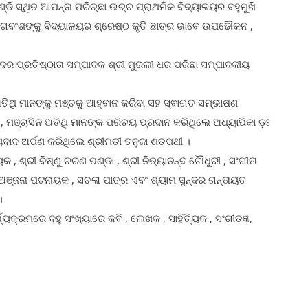
୍ଡି ସ୍ଥିତ ଆପନ୍ନା ପରିଚ୍ଛା ଉଚ୍ଚ ପ୍ରାଥମିକ ବିଦ୍ୟାଳୟର ବହୁମୁଖି
 ନାଗବଂଶଙ୍କୁ ବିଦ୍ୟାଳୟର ଶ୍ରେଷ୍ଠ କୃତି ଛାତ୍ର ଭାବେ ଉପଢୌକନ ,
।
ଂସଦର ପ୍ରତିଷ୍ଠାତା ସମ୍ପାଦକ ଶ୍ରୀ ମୁରଲୀ ଧର ପରିଛା ସମ୍ପାଦକୀୟ
ଅତିଥି ମାନଙ୍କୁ ମଞ୍ଚକୁ ଆହ୍ବାନ କରିବା ସହ ସ୍ଵାଗତ ସମ୍ଭାଷଣ
 , ମଞ୍ଚାସିନ ଅତିଥି ମାନଙ୍କ ପରିଚୟ ପ୍ରଦାନ କରିଥିଲେ ଅଧ୍ୟାପିକା ଡ଼ଃ
ବାଦ ଅର୍ପଣ କରିଥିଲେ ଶ୍ରୀମତୀ ତନୁଜା ଶତପଥୀ ।
, ଶ୍ରୀ ବିଷ୍ଣୁ ଚରଣ ପଣ୍ଡା , ଶ୍ରୀ ନିତ୍ୟାନନ୍ଦ ଚୌଧୁରୀ , ସଂଗୀତା
, ଅଞ୍ଜନା ପଟନାୟକ , ସଚଳା ପାତ୍ର ଏବଂ ଶ୍ୟାମ ସୁନ୍ଦର ଗନ୍ତାୟତ
।
ୟକ୍ରମରେ ବହୁ ସଂଖ୍ୟାରେ କବି , ଲେଖକ , ସାହିତ୍ୟିକ , ସଂଗୀତଜ୍ଞ,