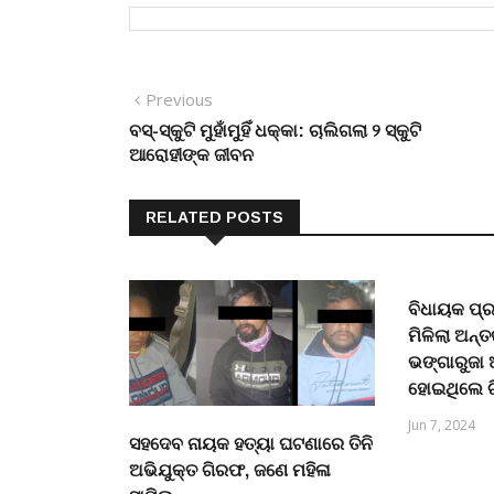
Post
Previous
Previous
post:
ବସ୍-ସ୍କୁଟି ମୁହାଁମୁହିଁ ଧକ୍କା: ଚାଲିଗଲା ୨ ସ୍କୁଟି
navigation
ଆରୋହୀଙ୍କ ଜୀବନ
RELATED POSTS
ବିଧାୟକ ପ୍ର
ମିଳିଲା ଅନ୍ତ
ଭଙ୍ଗାରୁଜ
ହୋଇଥିଲେ 
Jun 7, 2024
ସହଦେବ ନାୟକ ହତ୍ୟା ଘଟଣାରେ ତିନି
ଅଭିଯୁକ୍ତ ଗିରଫ, ଜଣେ ମହିଳା