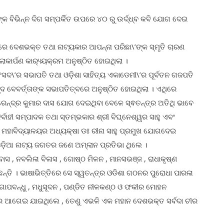
କ ବିଭିନ୍ନ ଦିଗ ସମ୍ପର୍କିତ ଉପରେ ୪୦ ରୁ ଉର୍ଦ୍ଧ୍ବ କବି ଯୋଗ ଦେଇ
େ ଦେଶଭକ୍ତ ତଥା ନାଟ୍ୟକାର ଆପନ୍ନା ପରିଛା\’ଙ୍କ ସ୍ମୃତି ଚାରଣ
ଲୋକାର୍ପଣ କାର‌୍ୟ୍ୟକ୍ରମ ଅନୁଷ୍ଠିତ ହୋଇଥିଲା ।
 ସଂସଦ\’ର ସଭାପତି ତଥା ଓଡ଼ିଶା ସାହିତ୍ୟ ଏକାଡେମୀ\’ର ପୂର୍ବତନ ଗଜପତି
 ନନ୍ଦ ବେବର୍ତ୍ତାଙ୍କ ସଭାପତିତ୍ବରେ ଅନୁଷ୍ଠିତ ହୋଇଥିଲା । ଏଥିରେ
ବିରେନ୍ଦ୍ର କୁମାର ଦାସ ଯୋଗ ଦେଇଥିବା ବେଳେ ସ୍ଵତନ୍ତ୍ର ଅତିଥି ଭାବେ
ର୍ବାହୀ ସମ୍ପାଦକ ତଥା ସ୍ତମ୍ଭକାର ଶ୍ରୀ ବିଘ୍ନେଶ୍ୱର ସାହୁ ଏବଂ
୍ତକ ମହାବିଦ୍ୟାଳୟର ଅଧ୍ୟକ୍ଷା ଡଃ ରୀନା ସାହୁ ପ୍ରମୁଖ ଯୋଗଦେଇ
ଓଡ଼ିଆ ନାଟ୍ୟ ଜଗତର ଜଣେ ଅମ୍ଲାନ ପ୍ରତିଭା ଥିଲେ ।
ାସ , ନବଲିଳା ବିଳାସ , ଗୋଷ୍ଠ ମିଳନ , ମାନସଭଞ୍ଜ , ରାଧାକୃଷ୍ଣ
ତି । ଭାଷାଭିତ୍ତିରେ ସେ ସ୍ୱତନ୍ତ୍ର ଓଡିଶା ଗଠନର ପୁରୋଧା ପାରଳା
ଗୋପବନ୍ଧୁ , ମଧୁସୂଦନ , ପଣ୍ଡିତ ନୀଳକଣ୍ଠ ଓ ଫକୀର ମୋହନ
ରେ ଆଗେଇ ଯାଇଥିଲେ , ତେଣୁ ଏଭଳି ଏକ ମହାନ ଦେଶଭକ୍ତ ସର୍ବଦା ଚୀର