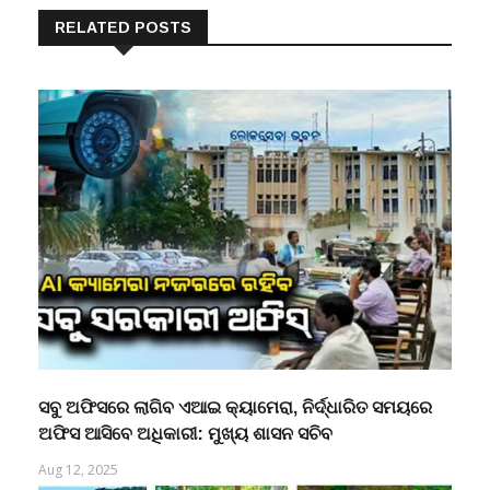
RELATED POSTS
ସବୁ ଅଫିସରେ ଲାଗିବ ଏଆଇ କ୍ୟାମେରା, ନିର୍ଦ୍ଧାରିତ ସମୟରେ
ଅଫିସ ଆସିବେ ଅଧିକାରୀ: ମୁଖ୍ୟ ଶାସନ ସଚିବ
Aug 12, 2025