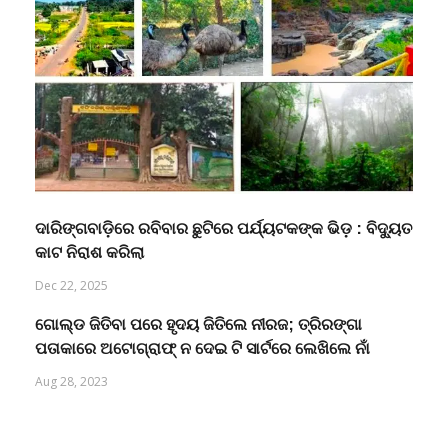
ଦାରିଙ୍ଗବାଡ଼ିରେ ରବିବାର ଛୁଟିରେ ପର୍ଯ୍ୟଟକଙ୍କ ଭିଡ଼ : ବିଦ୍ୟୁତ
କାଟ ନିରାଶ କରିଲା
Dec 22, 2025
ଗୋଲ୍ଡ ଜିତିବା ପରେ ହୃଦୟ ଜିତିଲେ ନୀରଜ; ତ୍ରିରଙ୍ଗା
ପତାକାରେ ଅଟୋଗ୍ରାଫ୍ ନ ଦେଇ ଟି ସାର୍ଟରେ ଲେଖିଲେ ନାଁ
Aug 28, 2023