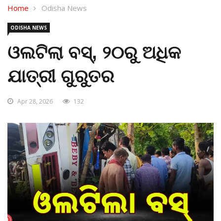
Home
Odisha News
ODISHA NEWS
ଓଲଟିଲା ବସ୍, ୨୦ରୁ ଅଧିକ
ଯାତ୍ରୀ ଗୁରୁତର
Apr 28, 2026
132