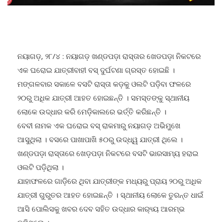
ନୟାଗଡ଼, ୨୮/୪ : ନୟାଗଡ଼ ଖଣ୍ଡପଡ଼ା ରାସ୍ତାର ଖେଡପଡ଼ା ନିକଟରେ
ଏକ ଘରୋଇ ଯାତ୍ରୀବାହୀ ବସ୍ ଦୁର୍ଘଟଣା ଗ୍ରସ୍ତ ହୋଇଛି ।
ମଙ୍ଗଳବାର ସକାଳେ ବସଟି ରାସ୍ତା କଡ଼କୁ ଓଲଟି ପଡ଼ିବା ଫଳରେ
୨୦ରୁ ଅଧିକ ଯାତ୍ରୀ ଆହତ ହୋଇଛନ୍ତି । ସମସ୍ତଙ୍କୁ ସ୍ଥାନୀୟ
ଲୋକେ ଉଦ୍ଧାର କରି ମେଡ଼ିକାଲରେ ଭର୍ତ୍ତି କରିଛନ୍ତି ।
ବେବୀ ନାମକ ଏକ ଘରୋଇ ବସ୍ ରାକମାରୁ ନୟାଗଡ଼ ଅଭିମୁଖେ
ଆସୁଥିଲା । ବସରେ ପାଖାପାଖି ୫୦ରୁ ଉଦ୍ଧ୍ୱ ଯାତ୍ରୀ ଥିଲେ ।
ଖଣ୍ଡପଡ଼ା ରାସ୍ତାରେ ଖେଡ଼ପଡ଼ା ନିକଟରେ ବସଟି ଭାରସାମ୍ୟ ହରାଇ
ଓଲଟି ପଡ଼ିଥିଲା ।
ଯାହାଫଳରେ ଗାଡ଼ିରେ ଥିବା ଯାତ୍ରୀଙ୍କ ମଧ୍ୟରୁ ପ୍ରାୟ ୨୦ରୁ ଅଧିକ
ଯାତ୍ରୀ ଗୁରୁତର ଆହତ ହୋଇଛନ୍ତି । ସ୍ଥାନୀୟ ଲୋକେ ତୁରନ୍ତ ଧାଇଁ
ଆସି ପୋଲିସକୁ ଖବର ଦେବ ସହିତ ଉଦ୍ଧାର କାର‌୍ୟ୍ୟ ଆରମ୍ଭ