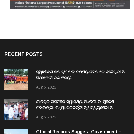
RECENT POSTS
ସ୍ୱାଧୀନତା କପ ଫୁଟବଲ ଚମ୍ପିୟାନସିପ ରେ ବାଲିଗୁଡା ଓ
ସିପାଞ୍ଜିରୀ ଦଳ ବିଜୟୀ
Aug 6, 2026
ଯାଜପୁର ଗସ୍ତରେ ସ୍ୱାସ୍ଥ୍ୟ ମନ୍ତ୍ରୀ ଡ. ମୁକେଶ
ମହାଲିଙ୍ଗ: ବନ୍ୟା ପରବର୍ତ୍ତୀ ସ୍ୱାସ୍ଥ୍ୟସେବା ଓ
ଜନସ୍ୱାସ୍ଥ୍ୟ ପରିଚାଳନାର କଲେ ସମୀକ୍ଷା
Aug 6, 2026
Official Records Suggest Government –