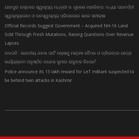
ଯାଜପୁର ଗସ୍ତରେ ସ୍ୱାସ୍ଥ୍ୟ ମନ୍ତ୍ରୀ ଡ. ମୁକେଶ ମହାଲିଙ୍ଗ: ବନ୍ୟା ପରବର୍ତ୍ତୀ
ସ୍ୱାସ୍ଥ୍ୟସେବା ଓ ଜନସ୍ୱାସ୍ଥ୍ୟ ପରିଚାଳନାର କଲେ ସମୀକ୍ଷା
Official Records Suggest Government – Acquired NH-16 Land
Sold Through Fresh Mutations, Raising Questions Over Revenue
Lapses.
ଗଜପତି : ଭାରତୀୟ ଜନତା ପାର୍ଟି ପକ୍ଷରୁ ମଣ୍ଡଳ ବୈଠକ ଓ ତ୍ରିରଙ୍ଗା ଯାତ୍ରା
କାର୍ଯ୍ୟକ୍ରମ ଅନୁଷ୍ଠିତ ଗଣେଶ କୁମାର ରାଜୁଙ୍କ ରିପୋର୍ଟ
Police announce Rs 15 lakh reward for LeT militant suspected to
be behind twin attacks in Kashmir