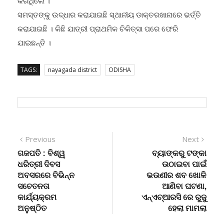
କରିଥିଲେ ।
ସମସ୍ତଙ୍କୁ ଉଦ୍ଧାର କରାଯାଇଛି ସ୍ଥାନୀୟ ଡାକ୍ତରଖାନାରେ ଭର୍ତ୍ତି
କରାଯାଇଛି । କିଛି ଯାତ୍ରୀ ପ୍ରାଥମିକ ଚିକିତ୍ସା ପରେ ଫେରି
ଯାଇଛନ୍ତି ।
TAGS:
nayagada district
ODISHA
Post
Previous
Next
Previous
Next
post:
post:
ଗଜପତି : ବିଶ୍ୱ
ବ୍ୟାଙ୍କରୁ ଟଙ୍କା
navigation
ଧରିତ୍ରୀ ଦିବସ
ଉଠାଇବା ପାଇଁ
ଅବସରରେ ବିଭିନ୍ନ
ଭଉଣୀର ଶବ ଖୋଳି
ସଚେତନତା
ଆଣିବା ଘଟଣା,
କାର୍ଯ୍ୟକ୍ରମ
ଏନ୍‌ଏଚ୍‌ଆରସି ରେ ରୁଜୁ
ଅନୁଷ୍ଠିତ
ହେଲା ମାମଲା