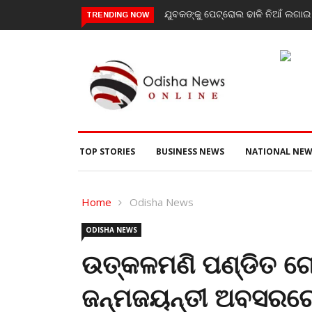
ଯୁବକଙ୍କୁ ପେଟ୍ରୋଲ ଢାଳି ନିଆଁ ଲଗ
TRENDING NOW
TOP STORIES
BUSINESS NEWS
NATIONAL NEW
Home
Odisha News
ODISHA NEWS
ଉତ୍କଳମଣି ପଣ୍ଡିତ ଗୋ
ଜନ୍ମଜୟନ୍ତୀ ଅବସରରେ 