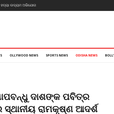
ାଇ ହତ୍ୟା ଉଦ୍ୟମ ଅଭିଯୋଗ
S
OLLYWOOD NEWS
SPORTS NEWS
ODISHA NEWS
BOL
ପବନ୍ଧୁ ଦାଶଙ୍କ ପବିତ୍ର
ସ୍ଥାନୀୟ ରାମକୃଷ୍ଣ ଆଦର୍ଶ