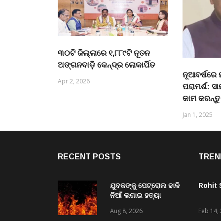
୩୦ଟି ଜିଲ୍ଲାରେ ୧,୮୮୯ଟି ନୂତନ
ଅଙ୍ଗନବାଡ଼ି କେନ୍ଦ୍ର ଲୋକାର୍ପିତ
ନୂଆବର୍ଷରେ 
Apr 2, 2026
ପରାମର୍ଶ: ସା
କାମ କରନ୍ତୁ
Jan 1, 2025
RECENT POSTS
TREN
ଯୁବକଙ୍କୁ ପେଟ୍ରୋଲ ଢାଳି
Rohit
ନିଆଁ ଲଗାଇ ହତ୍ୟା
ଉଦ୍ୟମ ଅଭିଯୋଗ
Aug 8, 2026
Feb 14,