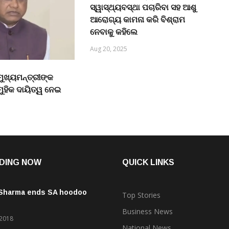
ସ୍ୱାସ୍ଥ୍ୟବସ୍ଥା ପଚାରିବା ସହ ଆଶୁ
ଆରୋଗ୍ୟ କାମନା କରି ବିଶ୍ରାମ
ନେବାକୁ କହିଲେ
Aug 20, 2025
ମୁଖ୍ୟମନ୍ତ୍ରୀଙ୍କ
ମୁହିକ ଦାୟିତ୍ୱ ନେଇ
DING NOW
QUICK LINKS
 Sharma ends SA hoodoo
Top Stories
Business News
 2018
National News