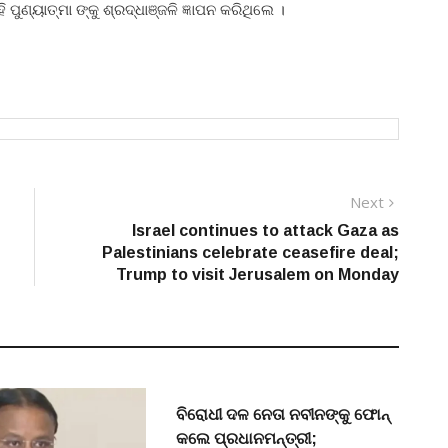
ପୁଣ୍ୟାତ୍ମା ଙ୍କୁ ଶ୍ରଦ୍ଧାଞ୍ଜଳି ଜ୍ଞାପନ କରିଥିଲେ ।
Next
Next
post:
Israel continues to attack Gaza as
Palestinians celebrate ceasefire deal;
Trump to visit Jerusalem on Monday
ବିରୋଧୀ ଦଳ ନେତା ନବୀନଙ୍କୁ ଫୋନ୍
କଲେ ପ୍ରଧାନମନ୍ତ୍ରୀ;