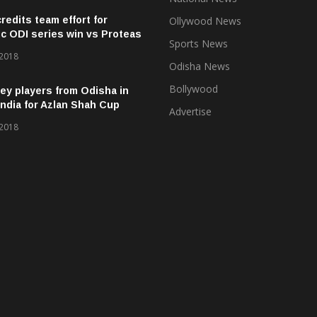
credits team effort for
Ollywood News
ic ODI series win vs Proteas
Sports News
 2018
Odisha News
Bollywood
ey players from Odisha in
ndia for Azlan Shah Cup
Advertise
 2018