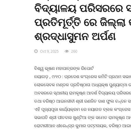
ବିଦ୍ୟାଳୟ ପରିସରରେ ସ
ପ୍ରତିମୂର୍ତ୍ତି ରେ ଜିଲ୍
ଶ୍ରଦ୍ଧାସୁମନ ଅର୍ପଣ
Oct 9, 2025
260
ବିଶ୍ୱ ଭୂଷଣ ମହାପାତ୍ରଙ୍କ ରିପୋର୍ଟ
ନୟାଗଡ଼ , ୯/୧୦ : ପ୍ରଦେଶ କଂଗ୍ରେସ କମିଟି ପ୍ରଥମ ସଭାପତ
ଲୋକସେବକ ମଣ୍ଡଳ ପ୍ରତିଷ୍ଠାତା ଅଧ୍ୟକ୍ଷ ପୁଣ୍ୟାତ୍ମା ଉ
ଅବସରରେ ସ୍ଥାନୀୟ ରାମକୃଷ୍ଣ ଆଦର୍ଶ ବିଦ୍ୟାଳୟ ପରିସରରେ 
ତଥା ବରିଷ୍ଠ ଆଇନଜୀବୀ ଶ୍ରୀ ରଣଜିତ ଦାଶ ଫୁଲ ଚନ୍ଦନ ସହ ମ
ଏହି ପୂଜ୍ୟପୂଜା କାର୍ଯ୍ୟକ୍ରମ ରେ ନୟାଗଡ ବ୍ଲକ କଂଗ୍ରେସ
ସଭାପତି ଶ୍ରୀ ପୀତବାସ ଖୁଣ୍ଟିଆ ଙ୍କ ସମେତ ରାମକୃଷ୍ଣ ଆଦର୍
ରୋଟାରୀଆନ ଧୀରେନ୍ଦ୍ର କୁମାର ପଟ୍ଟନାୟକ, ବରିଷ୍ଠ ଆଇନଜ