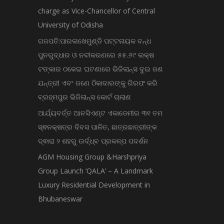
charge as Vice-Chancellor of Central
University of Odisha
ଗଜପତି:ପାରଳାଖେମୁଣ୍ଡି ପଟ୍ଟନାୟକ ବନ୍ଧ
ପୁନରୁଦ୍ଧାର ଓ ନବୀକରଣରେ ୫୫.୬୯ ଲକ୍ଷ
ଟଙ୍କାର ଠକେଇ ଘଟଣାରେ ଭିଜିଲାନ୍ସ ଦୁଇ ଜଣ
ଯନ୍ତ୍ରୀ ଏବଂ ଜଣେ ଠିକାଦାରଙ୍କୁ ଗିରଫ କରି
ବ୍ରହ୍ମପୁର ଭିଜିଲାନ୍ସ କୋର୍ଟ ଚାଲାଣ
ଆର୍ଯ୍ୟବର୍ତ୍ତ ଆନସିଏଣ୍ଟ ଏକାଡେମୀର ୩୧ ତମ
ସ୍ଵନକ୍ଷତ୍ର ଦିବସ ପାଳିତ, ଛାତ୍ରଛାତ୍ରୀଙ୍କ
ଦ୍ଵାରା ୨ ଶହରୁ ଉର୍ଦ୍ଧ୍ବ ପ୍ରକଳ୍ପ ପଦର୍ଶନ
AGM Housing Group &Harshpriya
Group Launch ‘QALA’ – A Landmark
Luxury Residential Development in
Bhubaneswar