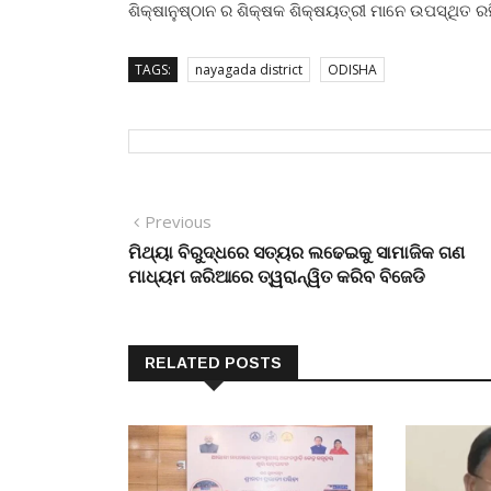
ଶିକ୍ଷାନୁଷ୍ଠାନ ର ଶିକ୍ଷକ ଶିକ୍ଷୟତ୍ରୀ ମାନେ ଉପସ୍ଥିତ ରହି 
TAGS:
nayagada district
ODISHA
Post
Previous
Previous
post:
ମିଥ୍ୟା ବିରୁଦ୍ଧରେ ସତ୍ୟର ଲଢେଇକୁ ସାମାଜିକ ଗଣ
navigation
ମାଧ୍ୟମ ଜରିଆରେ ତ୍ୱରାନ୍ୱିତ କରିବ ବିଜେଡି
RELATED POSTS