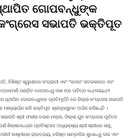
୍ଥାପିତ ଗୋପବନ୍ଧୁଙ୍କ
ଲା କଂଗ୍ରେସ ସଭାପତି ଭକ୍ତିପୂତ
ି, ବିଶିଷ୍ଟ ସ୍ୱାଧୀନତା ସଂଗ୍ରାମୀ ଏବଂ “ସମାଜ” ଖବରକାଗଜ ଏବଂ
ତ୍କଳମଣି ପଣ୍ଡିତ ଗୋପବନ୍ଧୁ ଦାଶ ଙ୍କ ପବିତ୍ର ଜନ୍ମଜୟନ୍ତୀ
ସ୍ଥାପିତ ଗୋପବନ୍ଧୁଙ୍କ ପ୍ରତିମୂର୍ତ୍ତି ରେ ଜିଲ୍ଲା କଂଗ୍ରେସ ସଭାପତି
ାଲ୍ୟାର୍ପଣ କରି ଭକ୍ତିପୂତ ଶ୍ରଦ୍ଧାସୁମନ ଅର୍ପଣ କରିଛନ୍ତି ।
 ସଭାପତି ଶ୍ରୀ ଫକୀର ଚରଣ ମଲ୍ଲ, ଜିଲ୍ଲା ଯୁବ କଂଗ୍ରେସ ପୂର୍ବତନ
ଶ ଶିକ୍ଷକେନ୍ଦ୍ର ପ୍ରତିଷ୍ଠାତା ଅଧ୍ୟକ୍ଷ୍ୟ ଶ୍ରୀ ଶ୍ରୀଧର ସାହୁ,
ୀବୀ ଲଷ୍ମୀଧର ରାଉତରାୟ, ବରିଷ୍ଠ ସାମ୍ବାଦିକ ଶୁଭେନ୍ଦୁ ଦାସ ଏବଂ