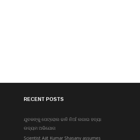
RECENT POSTS
ଯୁବକଙ୍କୁ ପେଟ୍ରୋଲ ଢାଳି ନିଆଁ ଲଗାଇ ହତ୍ୟା
ଉଦ୍ୟମ ଅଭିଯୋଗ
Scientist Ajit Kumar Shasany assumes