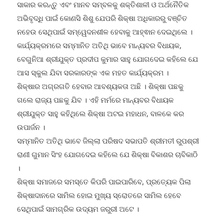
ସଂସ୍ଥା, ଜନପ୍ରତିନିଧି ସମସ୍ତେ ଆସ ସ୍କୁଲ ଯିବା କାର୍ଯ୍ୟକ୍ରମକୁ
ସାକାର କରନ୍ତୁ ଏବଂ ମାନବ ସମ୍ବଳକୁ ଶକ୍ତିଶାଳୀ ଓ ଅର୍ଥନୈତିକ
ଅଭିବୃଦ୍ଧି ପାଇଁ କୋଣସି ଶିଶୁ ଯେପରି ଶିକ୍ଷା ଅଧିକାରରୁ ବଞ୍ଚିତ
ନହେଉ ସେଥିପାଇଁ ସମ୍ୱେଦନଶୀଳ ହେବାକୁ ଆହ୍ଵାନ ଦେଇଥିଲେ ।
କାର୍ଯ୍ୟକ୍ରମରେ ସମ୍ମାନିତ ଅତିଥି ଭାବେ ମାନ୍ୟବର ବିଧାୟକ,
ବେଗୁନିଆ ଶ୍ରୀଯୁକ୍ତ ପ୍ରଦୀପ କୁମାର ସାହୁ ଯୋଗଦେଇ କହିଲେ ଯେ
ଆସ ସ୍କୁଲ ଯିବା ସରକାରଙ୍କ ଏକ ମହତ କାର୍ଯ୍ୟକ୍ରମ ।
ଶିକ୍ଷାର ଅଗ୍ରଗତି ହେବାର ଆବଶ୍ୟକତା ଅଛି । ଶିକ୍ଷା ପଛକୁ
ଗଲେ ରାଜ୍ୟ ପଛକୁ ଯିବ । ଏହି ମର୍ମରେ ମାନ୍ୟବର ବିଧାୟକ
ଶ୍ରୀଯୁକ୍ତ ସାହୁ କହିଥିଲେ ଶିକ୍ଷା ଅଟଇ ମହାଧନ, ବାଳକେ କର
ଉପାର୍ଜନ ।
ସମ୍ମାନିତ ଅତିଥି ଭାବେ ଜିଲ୍ଲା ପରିଷଦ ସଭାପତି ଶ୍ରୀମତୀ ରୁପଶ୍ରୀ
ରାଣୀ ଗୁମାନ ସିଂହ ଯୋଗଦେଇ କହିଲେ ଯେ ଶିକ୍ଷା ବିକାଶର ଚାବିକାଠି
।
ଶିକ୍ଷା ସମାଜରେ ସମସ୍ତେ କିପରି ପାଇପାରିବେ, ପ୍ରତ୍ୟେକ ପିଲା
ଶିକ୍ଷାଦାନରେ ସାମିଲ ହୋଇ ମୁଖ୍ୟ ସ୍ରୋତରେ ସାମିଲ ହେବେ