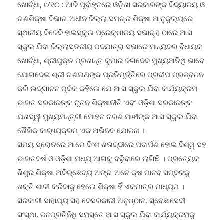
ପ୍ରସନ୍ନ କୁମାର ପାଇକରାୟଙ୍କ ରିପୋର୍ଟ
ଖୋର୍ଦ୍ଧା, ୯/୧୦ : ଆଜି ପୂର୍ବାହ୍ନରେ ଓଡ଼ିଶା ସରକାରଙ୍କ ବିଦ୍ୟାଳୟ ଓ
ଗଣଶିକ୍ଷା ବିଭାଗ ଅଧୀନ ଜିଲ୍ଲା ସମଗ୍ର ଶିକ୍ଷା ଆନୁକୁଲ୍ୟରେ
ସ୍ଥାନୀୟ ବିଜେବି ହାଇସ୍କୁଲ ପ୍ରେକ୍ଷାଳୟ ସଭାଗୃହ ଠାରେ ଆସ
ସ୍କୁଲ ଯିବା ଜିଲ୍ଲାସ୍ତରୀୟ ପଦଯାତ୍ରା ସଭାରେ ମାନ୍ୟବର ବିଧାୟକ
ଖୋର୍ଦ୍ଧା, ଶ୍ରୀଯୁକ୍ତ ପ୍ରଶାନ୍ତ କୁମାର ଜଗଦେବ ମୁଖ୍ୟଅତିଥି ଭାବେ
ଯୋଗଦେଇ ଶ୍ରୀ ଗଣନାଥଙ୍କ ପ୍ରତିମୂର୍ତ୍ତିରେ ପ୍ରଦୀପ ପ୍ରଜ୍ବଳନ
କରି ଉଦ୍ଘାଟନ ପୂର୍ବକ କହିଲେ ଯେ ଆସ ସ୍କୁଲ ଯିବା କାର୍ଯ୍ୟକ୍ରମ
ଭାରତ ସରକାରଙ୍କ ନୂତନ ଶିକ୍ଷାନୀତି ଏବଂ ଓଡ଼ିଶା ସରକାରଙ୍କ
ଯଶସ୍ୱୀ ମୁଖ୍ୟମନ୍ତ୍ରୀ ମୋହନ ଚରଣ ମାଝୀଙ୍କ ଆସ ସ୍କୁଲ ଯିବା
ଶୈଖିକ କାର‌୍ୟ୍ୟକ୍ରମ ଏକ ଅଭିନବ ଯୋଜନା ।
ସମୟ ସ୍ରୋତରେ ଆମେ ବିଂଶ ଶତାବ୍ଦୀରେ ପଦାର୍ପଣ ହୋଇ ବିଶ୍ୱ ସହ
ଭାରତବର୍ଷ ଓ ଓଡ଼ିଶା ମଧ୍ୟ ଆଗକୁ ବଢ଼ିବାରେ ଲାଗିଛି । ପ୍ରତ୍ୟେକ
ଶିଶୁର ଶିକ୍ଷା ଅବିଚ୍ଛେଦ୍ୟ ଅଙ୍ଗ ଅଟେ କ୍ଷ ମାନବ ସମ୍ବଳକୁ
ଶକ୍ତି ଶାଳୀ କରିବାକୁ ହେଲେ ଶିକ୍ଷା ହିଁ ଏକମାତ୍ର ମାଧ୍ୟମ ।
ସରକାରୀ ସାହାଯ୍ୟ ସହ ବେସରକାରୀ ଅନୁଷ୍ଠାନ, ସ୍ବେଛାସେବୀ