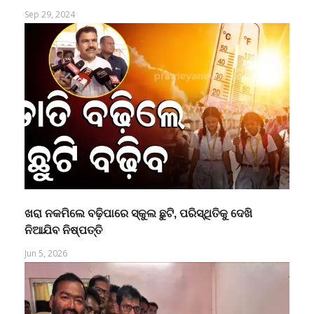
ଆସିବ ‘ସୁଭଦ୍ରା’ ଟଙ୍କା
Sep 29, 2024
ଖରା ନକମିଲେ ବଢ଼ିପାରେ ସ୍କୁଲ ଛୁଟି, ପରିସ୍ଥିତିକୁ ଦେଖି
ନିଆଯିବ ନିଷ୍ପତ୍ତି
Jun 5, 2026