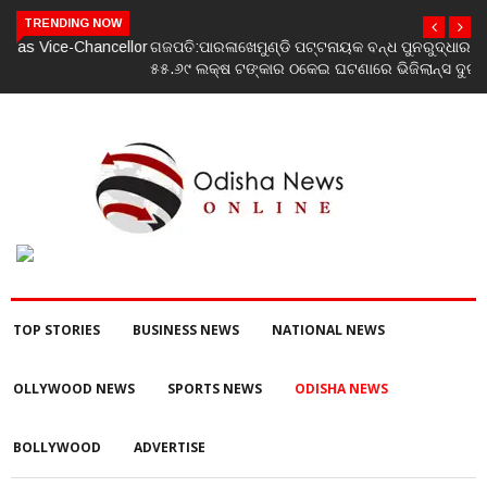
TRENDING NOW
ଗଜପତି:ପାରଳାଖେମୁଣ୍ଡି ପଟ୍ଟନାୟକ ବନ୍ଧ ପୁନରୁଦ୍ଧାର ଓ ନବୀକରଣରେ
୫୫.୬୯ ଲକ୍ଷ ଟଙ୍କାର ଠକେଇ ଘଟଣାରେ ଭିଜିଲାନ୍ସ ଦୁଇ ଜଣ ଯନ୍ତ୍ରୀ ଏବଂ
ଜଣେ ଠିକାଦାରଙ୍କୁ ଗିରଫ କରି ବ୍ରହ୍ମପୁର ଭିଜିଲାନ୍ସ କୋର୍ଟ ଚାଲାଣ
TOP STORIES
BUSINESS NEWS
NATIONAL NEWS
OLLYWOOD NEWS
SPORTS NEWS
ODISHA NEWS
BOLLYWOOD
ADVERTISE