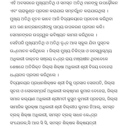
ଆମ ଲକ୍ଷ୍ୟ ଅଟେ ବୋଲି ପ୍ରକାଶ କରିଥିଲେ ।
ଏହି ଅବସରରେ ମୁଖ୍ୟଅତିଥି ଓ ସମସ୍ତ ଅତିଥି ମାନଙ୍କୁ ଉପଢ଼ୌକନ
ଏବଂ ଚାରାକୁଣ୍ଡ ପ୍ରଦାନ କରାଯାଇ ସମ୍ବର୍ଦ୍ଧିତ କରାଯାଇଥିଲା ।
ମୁଖ୍ୟ ଅତିଥି ନୂତନ ଭାବେ ଆଜି ବିଦ୍ୟାଳୟରେ ପ୍ରବେଶ କରିଥିବା
ଛଅ ଜଣ ଛାତ୍ରଛାତ୍ରୀଙ୍କୁ ପାଠ୍ୟ ଉପକରଣ ପ୍ରଦାନ କରି।
ସେମାନଙ୍କର ଉଜ୍ଜ୍ୱଳ ଭବିଷ୍ୟତ କାମନା କରିଥିଲେ ।
ସେହିପରି ମୁଖ୍ୟଅତିଥି ଓ ଅତିଥି ବୃନ୍ଦ ଆସ ସ୍କୁଲ ଯିବା ପୁସ୍ତକ
ଉନ୍ମୋଚନ କରିଥିଲେ । ଜିଲ୍ଲା ମୁଖ୍ୟ ଚିକିତ୍ସା ଓ ଜନସ୍ୱାସ୍ଥ୍ୟ
ଅଧିକାରୀ ଡାକ୍ତର ସଞ୍ଜୟ ଚନ୍ଦ୍ର ରାୟ ମଞ୍ଚାଷୀନ ଥିବାବେଳେ
ଶେଷରେ ଅତିରିକ୍ତ ଜିଲ୍ଲା ଶିକ୍ଷା ଅଧିକାରୀ ଶ୍ରୀ ବିଜୟ ବେହେରା
ଧନ୍ୟବାଦ ପ୍ରଦାନ କରିଥିଲେ ।
ବିଦ୍ୟାଳୟର ପ୍ରଧାନଶିକ୍ଷକ ଶ୍ରୀ ବିଭୁ ପ୍ରସାଦ ସେନାପତି, ଜିଲ୍ଲା
ସୂଚନା ଓ ଲୋକସମ୍ପର୍କ ଅଧିକାରୀ ଲକ୍ଷ୍ମଣ କୁମାର ବେହେରା, ଜିଲ୍ଲା
ସମାଜ କଲ୍ୟାଣ ଅଧିକାରୀ ଶ୍ରୀମତୀ କୁସୁମ କୁମାରୀ ପ୍ରହରାଜ, ଜିଲ୍ଲା
ସାମାଜିକ ସୁରକ୍ଷା ଅଧିକାରୀ ଶ୍ରୀ ଦିଲ୍ଲୀପ କୁମାର ହିଆଲ୍, ସମସ୍ତ
ବ୍ଲକ୍ ଶିକ୍ଷା ଅଧିକାରୀ, ସମସ୍ତ ବ୍ଲକ୍ ସାଧନ କେନ୍ଦ୍ର