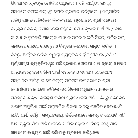
ସେଥିପାଇଁ ସାମଗ୍ରିକ ଉଦ୍ୟମ ଜରୁରୀ ଅଟେ ।
ଶିକ୍ଷା ସମସ୍ତଙ୍କ ମୌଳିକ ଅଧିକାର । ଏହି କାର୍ଯ୍ୟକ୍ରମକୁ
ସମସ୍ତେ ସଫଳ କରାନ୍ତୁ ବୋଲି ପ୍ରକାଶ କରିଥିଲେ । ସମ୍ମାନିତ
ଅତିଥି ଭାବେ ଅତିରିକ୍ତ ଜିଲ୍ଲାପାଳ, ପ୍ରଶାସନ, ଶ୍ରୀ ପ୍ରତାପ
ଚନ୍ଦ୍ର ବେଉରା ଯୋଗଦେଇ କହିଲେ ଯେ ଶିକ୍ଷାର ଅର୍ଥ ଅନ୍ଧକାର
ବା ଅଜ୍ଞାନ ଦୁରକରି ଆଲୋକ ବା ଜ୍ଞାନ ପ୍ରଦାନ କରି ନିଜର, ପରିବାରର,
ସମାଜର, ରାଜ୍ୟ, ରାଷ୍ଟ୍ର ଓ ବିଶ୍ଵର କଲ୍ୟାଣ ସାଧିତ କରିବା ।
ବିଦ୍ୟା ଅର୍ଜ୍ଜନ କରିବା ଦ୍ୱାରା ବ୍ୟକ୍ତିର ସର୍ବାଙ୍ଗୀନ ଉନ୍ନତି ଓ
ପୂର୍ଣ୍ଣାଙ୍ଗ ବ୍ୟକ୍ତିତ୍ୱର ପରିପ୍ରକାଶ ହୋଇଥାଏ ଯ ଦ୍ଵାରା ସମସ୍ତ
ଅନ୍ଧକାରକୁ ଦୂର କରିବା ପାଇଁ ସମ୍ଭବ ଓ ସକ୍ଷମ ହୋଇଥାଏ ।
ସମ୍ମାନିତ ଅତିଥି ଭାବେ ଜିଲ୍ଲା ପରିଷଦ ଉପସଭାପତି ଶ୍ରୀ
ଗୋପୀନାଥ ମହାରଣା କହିଲେ ଯେ ଶିକ୍ଷା ଅଧିକାର ଆଇନରେ
ସମସ୍ତେ ଶିକ୍ଷା ଗ୍ରହଣ କରିବା ପ୍ରାବଧାନତା ଅଛି । କିନ୍ତୁ କେତେକ
ଅଭାବ ଅସୁବିଧା ପାଇଁ ପ୍ରାଥମିକ ଶିକ୍ଷା ଦାନରୁ ବଞ୍ଚିତ ହେଉଛନ୍ତି ।
ଜାତି, ଧର୍ମ, ବର୍ଣ୍ଣ, ସମ୍ପ୍ରଦାୟ, ନିର୍ବିଶେଷରେ ସମସ୍ତେ ଯେପରି ଏହି
ଆସ ସ୍କୁଲ ଯିବା ଅଭିଯାନରେ ସାମିଲ ହୋଇ ପାରିବେ ସେଥିପାଇଁ