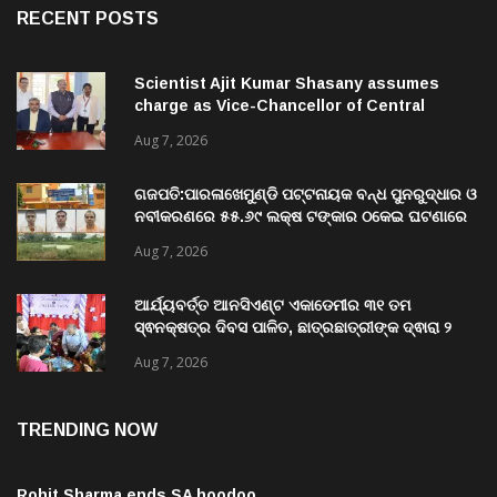
RECENT POSTS
Scientist Ajit Kumar Shasany assumes
charge as Vice-Chancellor of Central
University of Odisha
Aug 7, 2026
ଗଜପତି:ପାରଳାଖେମୁଣ୍ଡି ପଟ୍ଟନାୟକ ବନ୍ଧ ପୁନରୁଦ୍ଧାର ଓ
ନବୀକରଣରେ ୫୫.୬୯ ଲକ୍ଷ ଟଙ୍କାର ଠକେଇ ଘଟଣାରେ
ଭିଜିଲାନ୍ସ ଦୁଇ ଜଣ ଯନ୍ତ୍ରୀ ଏବଂ ଜଣେ ଠିକାଦାରଙ୍କୁ
Aug 7, 2026
ଗିରଫ କରି ବ୍ରହ୍ମପୁର ଭିଜିଲାନ୍ସ କୋର୍ଟ ଚାଲାଣ
ଆର୍ଯ୍ୟବର୍ତ୍ତ ଆନସିଏଣ୍ଟ ଏକାଡେମୀର ୩୧ ତମ
ସ୍ଵନକ୍ଷତ୍ର ଦିବସ ପାଳିତ, ଛାତ୍ରଛାତ୍ରୀଙ୍କ ଦ୍ଵାରା ୨
ଶହରୁ ଉର୍ଦ୍ଧ୍ବ ପ୍ରକଳ୍ପ ପଦର୍ଶନ
Aug 7, 2026
TRENDING NOW