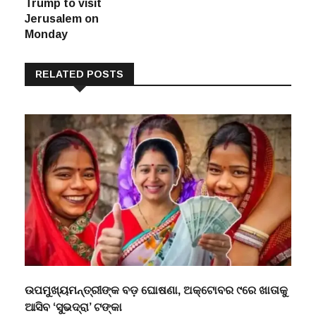
ceasefire deal;
Trump to visit
Jerusalem on
Monday
RELATED POSTS
ଉପମୁଖ୍ୟମନ୍ତ୍ରୀଙ୍କ ବଡ଼ ଘୋଷଣା, ଅକ୍ଟୋବର ୯ରେ ଖାତାକୁ