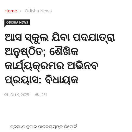
Home
Odisha News
ODISHA NEWS
ଆସ ସ୍କୁଲ ଯିବା ପଦଯାତ୍ରା
ଅନୁଷ୍ଠିତ; ଶୈଖିକ
କାର୍ଯ୍ୟକ୍ରମର ଅଭିନବ
ପ୍ରୟାସ: ବିଧାୟକ
Oct 9, 2025
251