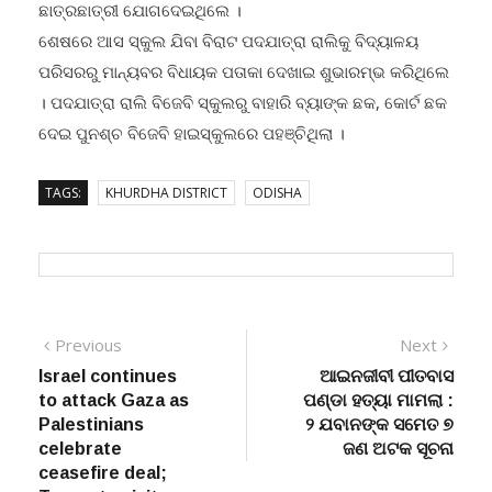
ସଂଯୋଜକ,ସି ଆର ସି ସି, ସମସ୍ତ ଶିକ୍ଷକ ଶିକ୍ଷୟତ୍ରୀ
ଛାତ୍ରଛାତ୍ରୀ ଯୋଗଦେଇଥିଲେ ।
ଶେଷରେ ଆସ ସ୍କୁଲ ଯିବା ବିରାଟ ପଦଯାତ୍ରା ରାଲିକୁ ବିଦ୍ୟାଳୟ
ପରିସରରୁ ମାନ୍ୟବର ବିଧାୟକ ପତାକା ଦେଖାଇ ଶୁଭାରମ୍ଭ କରିଥିଲେ
। ପଦଯାତ୍ରା ରାଲି ବିଜେବି ସ୍କୁଲରୁ ବାହାରି ବ୍ୟାଙ୍କ ଛକ, କୋର୍ଟ ଛକ
ଦେଇ ପୁନଶ୍ଚ ବିଜେବି ହାଇସ୍କୁଲରେ ପହଞ୍ଚିଥିଲା ।
TAGS:
KHURDHA DISTRICT
ODISHA
Post
Previous
Next
Previous
Next
post:
post:
Israel continues
ଆଇନଜୀବୀ ପୀତବାସ
navigation
to attack Gaza as
ପଣ୍ଡା ହତ୍ୟା ମାମଲା :
Palestinians
୨ ଯବାନଙ୍କ ସମେତ ୭
celebrate
ଜଣ ଅଟକ ସୂଚନା