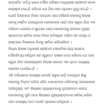
ସମସ୍ତେ ଉଦ୍ୟମ ଜାରି ରଖିବାକୁ ପ୍ରକାଶ କରିଥିଲେ ।
ସମ୍ମାନିତ ଅତିଥି ଭାବେ ପୌର ପରିଷଦ ଅଧ୍ୟକ୍ଷା ଶ୍ରୀମତୀ କନକ
ଲକ୍ଷ୍ମୀ ମହାନ୍ତି କହିଲେ ଯେ ପିତା ମାତା ପ୍ରଥମ ଗୁରୁ ଅଟନ୍ତି ।
ଯେଉଁ ପିଲାମାନେ ନିଜର ଆଗ୍ରହ ଥାଇ କୌଣସି କାରଣରୁ ଶିକ୍ଷା
ଦାନରୁ ବଞ୍ଚିତ ହୋଇଥିଲେ ସେମାନଙ୍କ ପାଇଁ ଆସ ସ୍କୁଲ ଯିବା ଏକ
ଅଭିନବ ଯୋଜନା ଓ ସୁଯୋଗ ଯାହା ସେମାନଙ୍କୁ ସମାଜର ମୁଖ୍ୟ
ସ୍ରୋତରେ ସାମିଲ ହୋଇ ନିଜର ଭବିଷ୍ୟତ ଗଢ଼ିବା ସହ ରାଜ୍ୟ ଓ
ରାଷ୍ଟ୍ରର ବିକାଶରେ ନିଜକୁ ସାମିଲ କରିପାରିବେ ।
ଜିଲ୍ଲା ଶିକ୍ଷା ଅଧିକାରୀ ଶ୍ରୀମତୀ ସୋନାମିକା ରାୟ ସଭାରେ
ପୌରହିତ୍ୟ କରିଥିବା ସହ ସ୍ୱାଗତ ଭାଷଣ ଦେଇ କହିଲେ ଯେ ଆସ
ସ୍କୁଲ ଯିବା କାର‌୍ୟ୍ୟକ୍ରମ ଶିକ୍ଷା ଦାନରେ ଏକ ନୂତନ ଅଧ୍ୟାୟ
ସରକାର ଯୋଡ଼ିଛନ୍ତି ।
ଏହି ଅଭିଯାନର ଲକ୍ଷ୍ୟ ହେଉଛି ସ୍କୁଲ ଛାଡ଼ି ଦେଇଥିବା ଶିଶୁ
ମାନଙ୍କୁ ଚିହ୍ନଟ କରିବା ସହିତ ସେମାନଙ୍କ ପରିବାରକୁ ସରକାରଙ୍କ
ଆଭିମୁଖ୍ୟ ଏବଂ ଶିକ୍ଷାର ମୂଲ୍ୟବୋଧକୁ ହୃଦୟଙ୍ଗମ କରାଇ
ସେମାନଙ୍କୁ ପୁଣି ଥରେ ଶିକ୍ଷାର ମୁଖ୍ୟସ୍ରୋତରେ ସାମିଲ୍ କରିବା