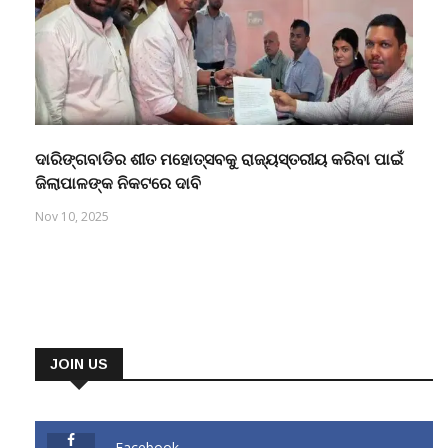
ଦାରିଙ୍ଗବାଡିର ଶୀତ ମହୋତ୍ସବକୁ ରାଜ୍ୟସ୍ତରୀୟ କରିବା ପାଇଁ
ଜିଲାପାଳଙ୍କ ନିକଟରେ ଦାବି
Nov 10, 2025
JOIN US