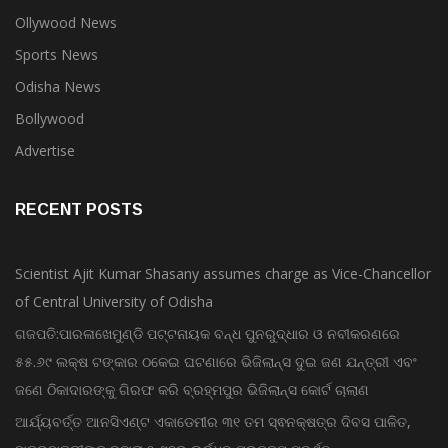
National News
Ollywood News
Sports News
Odisha News
Bollywood
Advertise
RECENT POSTS
Scientist Ajit Kumar Shasany assumes charge as Vice-Chancellor
of Central University of Odisha
ଗଜପତି:ପାରଳାଖେମୁଣ୍ଡି ପଟ୍ଟନାୟକ ବନ୍ଧ ପୁନରୁଦ୍ଧାର ଓ ନବୀକରଣରେ
୫୫.୬୯ ଲକ୍ଷ ଟଙ୍କାର ଠକେଇ ଘଟଣାରେ ଭିଜିଲାନ୍ସ ଦୁଇ ଜଣ ଯନ୍ତ୍ରୀ ଏବଂ
ଜଣେ ଠିକାଦାରଙ୍କୁ ଗିରଫ କରି ବ୍ରହ୍ମପୁର ଭିଜିଲାନ୍ସ କୋର୍ଟ ଚାଲାଣ
ଆର୍ଯ୍ୟବର୍ତ୍ତ ଆନସିଏଣ୍ଟ ଏକାଡେମୀର ୩୧ ତମ ସ୍ଵନକ୍ଷତ୍ର ଦିବସ ପାଳିତ,