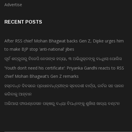
Advertise
RECENT POSTS
After RSS chief Mohan Bhagwat backs Gen Z, Dipke urges him
to make BJP stop ‘anti-national’ jibes
ପୂର୍ବ ଶତ୍ରୁତାରୁ ବିଜେପି ନେତାଙ୍କ ହତ୍ୟା, ୩ ଅଭିଯୁକ୍ତଙ୍କୁ ବାନ୍ଧିଲା ପୋଲିସ
‘Youth don’t need his certificate’: Priyanka Gandhi reacts to RSS
chief Mohan Bhagwat’s Gen Z remarks
ହସ୍ତତନ୍ତ ଦିବସରେ ପ୍ରଧାନମନ୍ତ୍ରୀଙ୍କ ସ୍ବଦେଶୀ ବାର୍ତ୍ତା, ଗର୍ବର ସହ ପାଳନ
କରିବାକୁ ଆହ୍ବାନ
ଅଭିଆରା ଫାଉଣ୍ଡେସନ ପକ୍ଷରୁ ବନ୍ୟା ବିପନ୍ନଙ୍କୁ ଶୁଖିଲା ଖାଦ୍ୟ ବଣ୍ଟନ