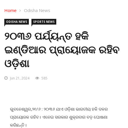
Home
Odisha News
ODISHA NEWS
SPORTS NEWS
୨୦୩୬ ପର୍ଯ୍ୟନ୍ତ ହକି
ଇଣ୍ଡିଆର ପ୍ରାୟୋଜକ ରହିବ
ଓଡ଼ିଶା
Jun 21, 2024
585
ଭୁବନେଶ୍ୱର,୨୧/୬ : ୨୦୩୬ ଯାଏ ଓଡ଼ିଶା ଭାରତୀୟ ହକି ଦଳର
ପ୍ରାୟୋଜକ ରହିବ। ଏନେଇ ସରକାର ଶୁକ୍ରବାର ବଡ଼ ଘୋଷଣା
କରିଛନ୍ତି।