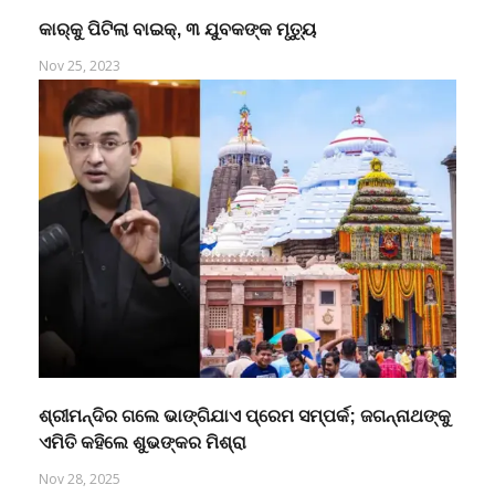
କାର୍‌କୁ ପିଟିଲା ବାଇକ୍, ୩ ଯୁବକଙ୍କ ମୃତ୍ୟୁ
Nov 25, 2023
ଶ୍ରୀମନ୍ଦିର ଗଲେ ଭାଙ୍ଗିଯାଏ ପ୍ରେମ ସମ୍ପର୍କ; ଜଗନ୍ନାଥଙ୍କୁ
ଏମିତି କହିଲେ ଶୁଭଙ୍କର ମିଶ୍ରା
Nov 28, 2025