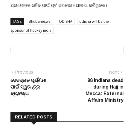
ପ୍ରାୟୋଜକ ରହିବ ପାଇଁ ପୂର୍ବ ସରକାର ଘୋଷଣା କରିଥିଲେ।
TAGS:
Bhubaneswar
ODISHA
odisha will be the
sponsor of hockey india
Post
Previous
Next
Previous
Next
post:
post:
ଦେବସ୍ନାନ ପୂର୍ଣ୍ଣିମା
98 Indians dead
navigation
ପାଇଁ ସ୍ୱତନ୍ତ୍ର
during Hajj in
ବ୍ୟବସ୍ଥା
Mecca: External
Affairs Ministry
RELATED POSTS