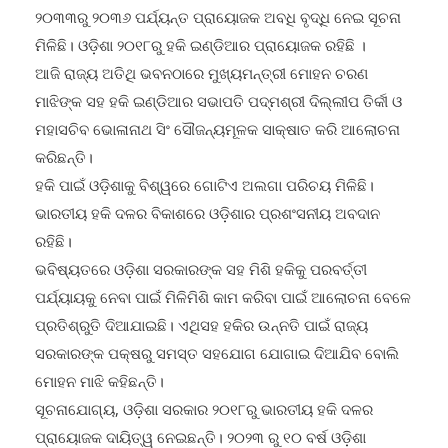
୨୦୩୩ରୁ ୨୦୩୬ ପର୍ଯ୍ୟନ୍ତ ପ୍ରାୟୋଜକ ଅବଧି ବୃଦ୍ଧି ନେଇ ସୂଚନା
ମିଳିଛି। ଓଡ଼ିଶା ୨୦୧୮ରୁ ହକି ଇଣ୍ଡିଆର ପ୍ରାୟୋଜକ ରହିଛି ।
ଆଜି ରାଜ୍ୟ ଅତିଥି ଭବନଠାରେ ମୁଖ୍ୟମନ୍ତ୍ରୀ ମୋହନ ଚରଣ
ମାଝିଙ୍କ ସହ ହକି ଇଣ୍ଡିଆର ସଭାପତି ପଦ୍ମଶ୍ରୀ ଦିଲ୍ଲୀପ ତିର୍କୀ ଓ
ମହାସଚିବ ଭୋଳାନାଥ ସିଂ ସୌଜନ୍ୟମୂଳକ ସାକ୍ଷାତ କରି ଆଲୋଚନା
କରିଛନ୍ତି।
ହକି ପାଇଁ ଓଡ଼ିଶାକୁ ବିଶ୍ୱରେ ଗୋଟିଏ ଅଲଗା ପରିଚୟ ମିଳିଛି।
ଭାରତୀୟ ହକି ଦଳର ବିକାଶରେ ଓଡ଼ିଶାର ପ୍ରଶଂସନୀୟ ଅବଦାନ
ରହିଛି।
ଭବିଷ୍ୟତରେ ଓଡ଼ିଶା ସରକାରଙ୍କ ସହ ମିଶି ହକିକୁ ପରବର୍ତ୍ତୀ
ପର୍ଯ୍ୟାୟକୁ ନେବା ପାଇଁ ମିଳିମିଶି କାମ କରିବା ପାଇଁ ଆଲୋଚନା ବେଳେ
ପ୍ରତିଶ୍ରୁତି ଦିଆଯାଇଛି। ଏଥିସହ ହକିର ଉନ୍ନତି ପାଇଁ ରାଜ୍ୟ
ସରକାରଙ୍କ ପକ୍ଷରୁ ସମସ୍ତ ସହଯୋଗ ଯୋଗାଇ ଦିଆଯିବ ବୋଲି
ମୋହନ ମାଝି କହିଛନ୍ତି।
ସୂଚନାଯୋଗ୍ୟ, ଓଡ଼ିଶା ସରକାର ୨୦୧୮ରୁ ଭାରତୀୟ ହକି ଦଳର
ପ୍ରାୟୋଜକ ଦାୟିତ୍ୱ ନେଇଛନ୍ତି। ୨୦୨୩ ରୁ ୧୦ ବର୍ଷ ଓଡ଼ିଶା