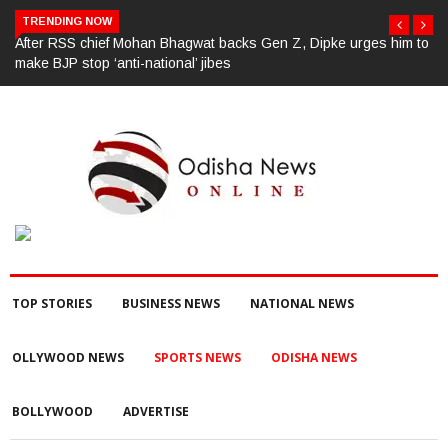
TRENDING NOW
pke urges him to
ପୂର୍ବ ଶତ୍ରୁତାରୁ ବିଜେପି ନେତାଙ୍କ ହତ୍ୟା, ୩ ଅଭିଯୁକ୍ତଙ୍କୁ ବାନ
TOP STORIES
BUSINESS NEWS
NATIONAL NEWS
OLLYWOOD NEWS
SPORTS NEWS
ODISHA NEWS
BOLLYWOOD
ADVERTISE