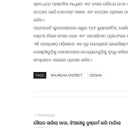
ସ୍ବତନ୍ତ୍ର ଆଞ୍ଚଳିକ ମାନ୍ୟତା ଏବଂ ବଜାର ପରିଚୟ ଗଠନ କ
ଉତ୍ପାଦ ପାଇଁ ପେଟେଣ୍ଟ ଦାଖଲ ଏବଂ ଉତ୍ପାଦ ପ୍ରମାଣ ପତ୍
କରିବ।
ଆଇଆଇଟି ଭୁବନେଶ୍ବରର ସ୍କୁଲ ଅଫ ହ୍ୟୁମାନୀଟିଜ, ସୋ
ଡକ୍ଟର ନିହାର ରଂଜନ ଜେନା ଏବଂ ଆସୋସିଏଟ୍ ପ୍ରଫେସର ଡକ୍
ଏହି ପଦକ୍ଷେପ ଓଡ଼ିଶାରେ ଏକ ଦୃଢ଼ ଉଦ୍ୟୋଗୀ ଇକୋସିଷ୍ଟମ
ଗୋଷ୍ଠୀଗୁଡ଼ିକୁ ସେମାନଙ୍କର ଉଦ୍ୟୋଗଗୁଡ଼ିକୁ ବୃଦ୍ଧି କରି
ସାଂସ୍ଥାଗତ ସହାୟତା ପ୍ରଦାନ କରିବ।
TAGS:
KHURDHA DISTRICT
ODISHA
Post
Previous
Previous
post:
ସୈତାନ ସାଜିଲା ଦାଦା, ଝିଆରୀକୁ ଦୁଷ୍କର୍ମ କରି ମାରିଲା
navigation