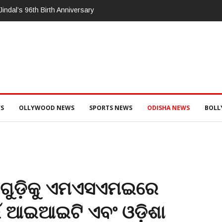
s 96th Birth Anniversary
1.6 Crore women and children to get deworming
Odisha
S
OLLYWOOD NEWS
SPORTS NEWS
ODISHA NEWS
BOL
ୀଗୁଡ଼ିକୁ ଏମଏସଏମଇରେ
ଇଁ ଆଇଆଇଟି ଏବଂ ଓଡ଼ିଶା