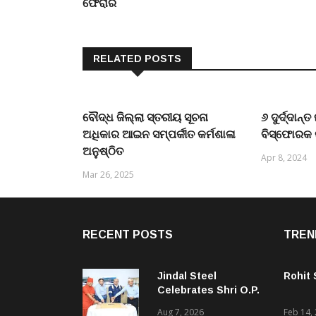
ଫେରାର
RELATED POSTS
ବୌଦ୍ଧ ଜିଲ୍ଲା ସ୍ତରୀୟ ସୂଚନା
୬ ଦୁର୍ଦ୍ଦାନ
ଅଧିକାର ଆଇନ ସମ୍ପର୍କୀତ କର୍ମଶାଳା
ବିସ୍ଫୋରକ
ଅନୁଷ୍ଠିତ
Apr 8, 2024
Mar 26, 2025
RECENT POSTS
TREN
Jindal Steel
Rohit
Celebrates Shri O.P.
Jindal’s 96th Birth
Aug 7, 2026
Feb 14,