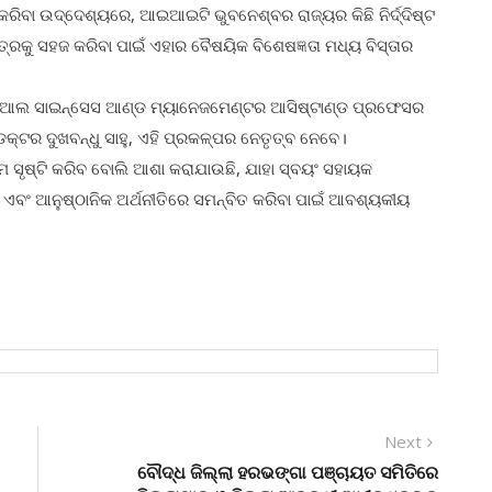
ରିବା ଉଦ୍ଦେଶ୍ୟରେ, ଆଇଆଇଟି ଭୁବନେଶ୍ବର ରାଜ୍ୟର କିଛି ନିର୍ଦ୍ଦିଷ୍ଟ
ରକୁ ସହଜ କରିବା ପାଇଁ ଏହାର ବୈଷୟିକ ବିଶେଷଜ୍ଞତା ମଧ୍ୟ ବିସ୍ତାର
ସିଆଲ ସାଇନ୍ସେସ ଆଣ୍ଡ ମ୍ୟାନେଜମେଣ୍ଟର ଆସିଷ୍ଟାଣ୍ଡ ପ୍ରଫେସର
ଟର ଦୁଖବନ୍ଧୁ ସାହୁ, ଏହି ପ୍ରକଳ୍ପର ନେତୃତ୍ବ ନେବେ।
 ସୃଷ୍ଟି କରିବ ବୋଲି ଆଶା କରାଯାଉଛି, ଯାହା ସ୍ବୟଂ ସହାୟକ
ବା ଏବଂ ଆନୁଷ୍ଠାନିକ ଅର୍ଥନୀତିରେ ସମନ୍ବିତ କରିବା ପାଇଁ ଆବଶ୍ୟକୀୟ
Next
Next
post:
ବୌଦ୍ଧ ଜିଲ୍ଲା ହରଭଙ୍ଗା ପଞ୍ଚାୟତ ସମିତିରେ