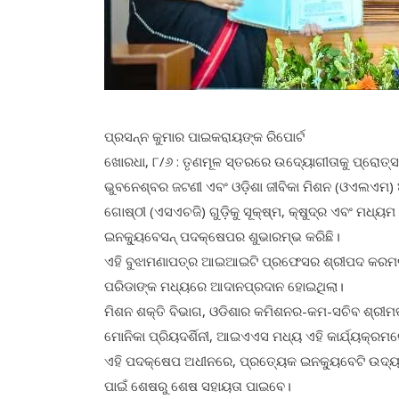
ପ୍ରସନ୍ନ କୁମାର ପାଇକରାୟଙ୍କ ରିପୋର୍ଟ
ଖୋରଧା, ୮/୬ : ତୃଣମୂଳ ସ୍ତରରେ ଉଦ୍ୟୋଗୀତାକୁ ପ୍ରୋତ୍ସ
ଭୁବନେଶ୍ବର ଜଟଣୀ ଏବଂ ଓଡ଼ିଶା ଜୀବିକା ମିଶନ (ଓଏଲଏମ) ଆ
ଗୋଷ୍ଠୀ (ଏସଏଚଜି) ଗୁଡ଼ିକୁ ସୂକ୍ଷ୍ମ, କ୍ଷୁଦ୍ର ଏବଂ ମ
ଇନକ୍ୟୁବେସନ୍ ପଦକ୍ଷେପର ଶୁଭାରମ୍ଭ କରିଛି।
ଏହି ବୁଝାମଣାପତ୍ର ଆଇଆଇଟି ପ୍ରଫେସର ଶ୍ରୀପଦ କରମଲକ
ପରିଡାଙ୍କ ମଧ୍ୟରେ ଆଦାନପ୍ରଦାନ ହୋଇଥିଲା।
ମିଶନ ଶକ୍ତି ବିଭାଗ, ଓଡିଶାର କମିଶନର-କମ-ସଚିବ ଶ୍ରୀମତ
ମୋନିକା ପ୍ରିୟଦର୍ଶିନୀ, ଆଇଏଏସ ମଧ୍ୟ ଏହି କାର୍ଯ୍ୟକ୍
ଏହି ପଦକ୍ଷେପ ଅଧୀନରେ, ପ୍ରତ୍ୟେକ ଇନକ୍ୟୁବେଟି ଉଦ୍
ପାଇଁ ଶେଷରୁ ଶେଷ ସହାୟତା ପାଇବେ।