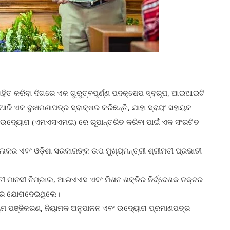
ାହିତ କରିବା ଦିଗରେ ଏକ ଗୁରୁତ୍ବପୂର୍ଣ୍ଣ ପଦକ୍ଷେପ ସ୍ବରୂପ, ଆଇଆଇଟି
ଜି ଏକ ବୁଝାମଣାପତ୍ର ସ୍ବାକ୍ଷର କରିଛନ୍ତି, ଯାହା ସ୍ବୟଂ ସହାୟକ
ଧ୍ୟମ ଉଦ୍ୟୋଗ (ଏମଏସଏମଇ) ରେ ରୂପାନ୍ତରିତ କରିବା ପାଇଁ ଏକ ସଂରଚିତ
ର ଏବଂ ଓଡ଼ିଶା ସରକାରଙ୍କ ଉପ ମୁଖ୍ୟମନ୍ତ୍ରୀ ଶ୍ରୀମତୀ ପ୍ରଭାତୀ
ୀ ମାନସୀ ନିମ୍ଭାଲ, ଆଇଏଏସ ଏବଂ ମିଶନ ଶକ୍ତିର ନିର୍ଦ୍ଦେଶକ ଡକ୍ଟର
ରମରେ ଯୋଗଦେଇଥିଲେ।
ୟମ ପଞ୍ଜିକରଣ, ନିୟାମକ ଅନୁପାଳନ ଏବଂ ଉଦ୍ୟୋଗ ପ୍ରମାଣପତ୍ର