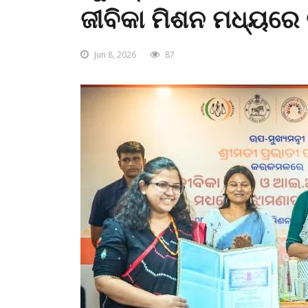
ଜୀବିକା ମିଶନ ମଧ୍ୟରେ 
Jun 8, 2026
87