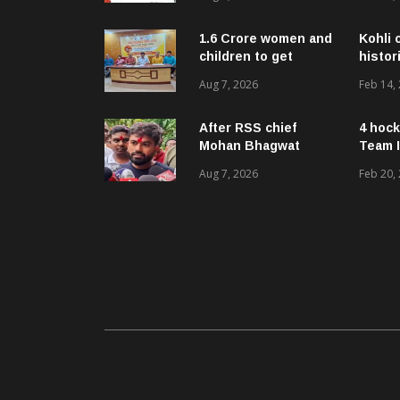
Anniversary
1.6 Crore women and
Kohli 
children to get
histor
deworming dose in
Aug 7, 2026
Feb 14,
Odisha
After RSS chief
4 hock
Mohan Bhagwat
Team I
backs Gen Z, Dipke
Aug 7, 2026
Feb 20,
urges him to make
BJP stop ‘anti-
national’ jibes