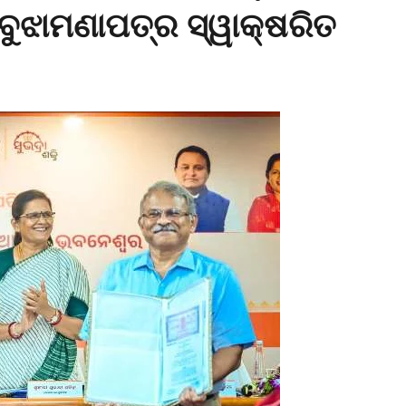
ବୁଝାମଣାପତ୍ର ସ୍ୱାକ୍ଷରିତ