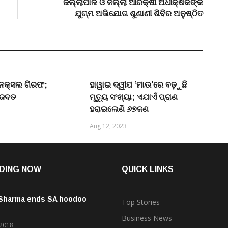
ଜିଲ୍ଲାପାଳ ଓ ଜିଲ୍ଲା ଆରକ୍ଷୀ ଅଧୀକ୍ଷକଙ୍କ
ଯୁଗ୍ମ ଅଭିଯୋଗ ଶୁଣାଣୀ ଶିବିର ଅନୁଷ୍ଠିତ
୍ତ ନକ୍ସଲ ଗିରଫ;
ହାୱାଇ ଦ୍ୱୀପ ‘ମାଉ’ରେ ବଢ଼ୁଛି
 ଜବତ
ମୃତ୍ୟୁ ସଂଖ୍ୟା; ଏଯାଏଁ ପ୍ରାଣ
ହରାଇଲେଣି ୬୭ଜଣ
Aug 12, 2023
DING NOW
QUICK LINKS
 Sharma ends SA hoodoo
Top Stories
Business News
 2018