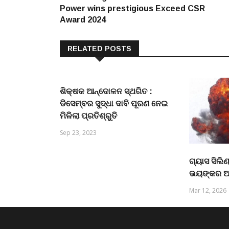
navigation
Power wins prestigious Exceed CSR
Award 2024
RELATED POSTS
ଶିକ୍ଷକ ଆନ୍ଦୋଳନ ସ୍ଥଗିତ :
ଡିସେମ୍ବର ସୁଦ୍ଧା ଦାବି ପୂରଣ ନେଇ
ମିଳିଲା ପ୍ରତିଶ୍ରୁତି
Sep 23, 2023
ଗ୍ୟାସ ସିଲି
ଭୟଙ୍କର ଅଗ
Mar 12, 2026