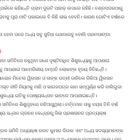
୍କରେ କହିଛନ୍ତି ଗ୍ରାମ ଦୁଇଟି ପାହାଡ଼ ଉପରେ ରହିଛି। ତଣ୍ଡପଦରଠାରୁ
ାମକୁ ପୂରା ମାଟି ପକାଇଲେ ବି କିଛି ଲାଭ ହେବନି। କାରଣ ଗୋଟିଏ ବର୍ଷାରେ
ରାସ୍ତା ହେବା ପରେ ଅନ୍ୟ ସବୁ ସୁବିଧା ଯୋଗାଇବୁ ବୋଲି ପରମପାଙ୍ଗା
ି
ସେବା ସମିତିରେ ରହୁଥିବା ଜଣେ ଦୃଷ୍ଟିବାଧିତ ଶିଶୁକନ୍ୟାକୁ ଆପଣାଇ
ାକୁ ଆପଣାଇ ଆମେରିକୀୟ ଦମ୍ପତି ଲୋକଙ୍କ ହୃଦୟ ଜିତିଛନ୍ତି।
ରୋନ ମିଚେଲ ୱିଲସନ ଓ ତାଙ୍କ ପତ୍ନୀ ଡାନିଲେ ରିକିଆ ୱିଲସନ
ସ୍ତ ନୀତି ନିୟମକୁ ମାନି ଓ କାଗଜପତ୍ର କାମ ସମ୍ପୂର୍ଣ୍ଣ କରି ବାଲିଗୁଡା
 ଶିଶୁକନ୍ୟା ଇତିକୁ ପୋଷ୍ୟସନ୍ତାନ ଭାବରେ ଆପଣାଇଛନ୍ତି।
ମିତିରେ ଶିଶୁଗୃହରେ ରହିଆସୁଥିଲା। ବର୍ତ୍ତମାନ ତାକୁ ବୟସ ତିନି ବର୍ଷ
ଷ୍ୟ ସନ୍ତାନ ଗ୍ରହଣ କେନ୍ଦ୍ରରୁ ଜିଲା ପ୍ରଶାସନର ପ୍ରତ୍ୟକ୍ଷ
୍ଗଳ ସମିତି ଅଧ୍ୟକ୍ଷ ରଜତ କୁମାର ଦିଗାଳ ଏବଂ ଅନ୍ୟ ସଦସ୍ୟମାନଙ୍କ
ସହ ସଂପାଦକ ରବୀନ୍ଦ୍ର କୁମାର ପଣ୍ଡା ଓ ଅନ୍ୟମାନେ ଉପସ୍ଥିତ ଥିଲେ। ଗତ