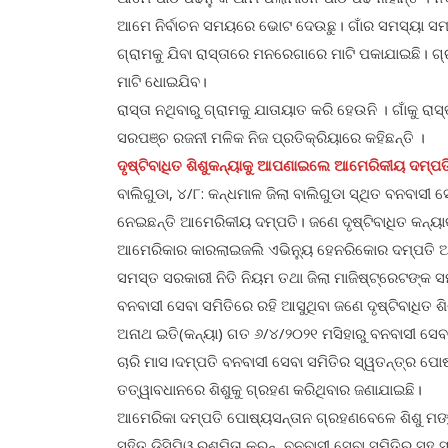
ଆମେ ନିର୍ବାଚନ ସମୟରେ ଭୋଟ ଦେଉଛୁ। ଗାଁର ସମସ୍ୟା ସମ୍ପର
ଗ୍ରାମକୁ ଯିବା ରାସ୍ତାରେ ମନରେଗାରେ ମାଟି ପକାଯାଇଛି। ଗ୍ର
ମାଟି ଧୋଇଯିବ।
ରାସ୍ତା ନଥିବାରୁ ଗ୍ରାମକୁ ଯାତାୟାତ କରି ହେଉନି । ଗାଁକୁ 
ସରପଞ୍ଚ ରଜନୀ ମଳିକ ନିଜ ପ୍ରତିକ୍ରିୟାରେ କହିଛନ୍ତି ।
ଦୃଷ୍ଟିବାଧିତ ଶିଶୁକନ୍ୟାକୁ ଆପଣାଇଲେ ଆମେରିକୀୟ ଦମ୍ପତ
ବାଲିଗୁଡା, ୪/୮: କନ୍ଧମାଳ ଜିଲା ବାଲିଗୁଡା ସ୍ଥିତ ବନବାସୀ 
ନେଇଛନ୍ତି ଆମେରିକୀୟ ଦମ୍ପତି। ଜଣେ ଦୃଷ୍ଟିବାଧିତ କନ୍ୟ
ଆମେରିକାର କାରଲାଇଜଲି ଏଭିନ୍ୟୁ ହେନରିକୋର ଦମ୍ପତି ଆ
ସମସ୍ତ ସରକାରୀ ନିତି ନିୟମ ତଥା ଜିଲା ମାଜିଷ୍ଟ୍ରେଟଙ୍କ ସମ
ବନବାସୀ ସେବା ସମିତିରେ ରହି ଆସୁଥିବା ଜଣେ ଦୃଷ୍ଟିବାଧିତ
ଅନାଥ ଇତି(କନ୍ୟା) ଗତ ୬/୪/୨୦୨୧ ମସିହାରୁ ବନବାସୀ ସେବା ସ
ଚାରି ମାସ।ଦମ୍ପତି ବନବାସୀ ସେବା ସମିତିର ସ୍ୱତନ୍ତ୍ର ପୋ
ତତ୍ୱାବଧାନରେ ଶିଶୁକୁ ଗ୍ରହଣ କରିଥିବାର ଜଣାଯାଇଛି।
ଆମେରିକା ଦମ୍ପତି ପୋଷ୍ୟସନ୍ତାନ ଗ୍ରହଣବେଳେ ଶିଶୁ ମଙ
ସହିତ ଡିସିପିଓ ରଶ୍ମିତା କରନ୍‌‌, ବନବାସୀ ସେବା ସମିତିର 