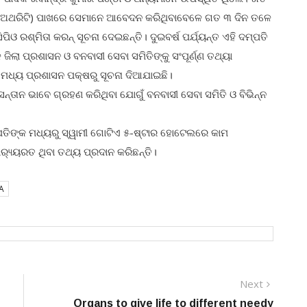
ିସୋର୍ସ ଅଥରିଟି) ପାଖରେ ସେମାନେ ଆବେଦନ କରିଥିବାବେଳେ ଗତ ୩ ଦିନ ତଳେ
ଓ ରଶ୍ମିତା କରନ୍‌‌ ସୂଚନା ଦେଇଛନ୍ତି। ଦୁଇବର୍ଷ ପର୍ଯ୍ୟନ୍ତ ଏହି ଦମ୍ପତି
ଜିଲା ପ୍ରଶାସନ ଓ ବନବାସୀ ସେବା ସମିତିଙ୍କୁ ସଂପୂର୍ଣ୍ଣ ତଥ୍ୟା
ମଧ୍ୟ ପ୍ରଶାସନ ପକ୍ଷରୁ ସୂଚନା ଦିଆଯାଇଛି।
ନ୍ତାନ ଭାବେ ଗ୍ରହଣ କରିଥିବା ଯୋଗୁଁ ବନବାସୀ ସେବା ସମିତି ଓ ବିଭିନ୍ନ
ପତିଙ୍କ ମଧ୍ୟରୁ ସ୍ୱାମୀ ଗୋଟିଏ ୫-ଷ୍ଟାର ହୋଟେଲରେ କାମ
‌୍ୟ୍ୟରତ ଥିବା ତଥ୍ୟ ପ୍ରଦାନ କରିଛନ୍ତି।
A
Next
Next
post:
Organs to give life to different needy