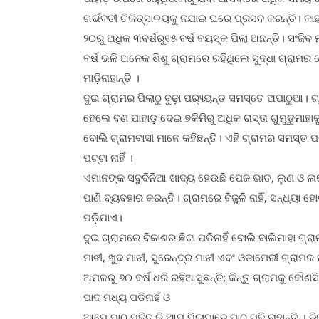
ଗର୍ଭବତୀ ଚିକିତ୍ସାଳୟକୁ ନଯାଇ ଘରେ ପ୍ରସବ କରନ୍ତି। କାହ
୨୦ରୁ ଅଧିକ ୩ବର୍ଷରୁ୧୫ ବର୍ଷ ବୟସ୍କ ପିଲା ଅଛନ୍ତି। ସଂଜିବ ମ
ବର୍ଷ ଭଳି ଅନେକ ଶିଶୁ ଗ୍ରାମରେ ରହିଥିଲେ ସୁଦ୍ଧା ଗ୍ରାମର କ
ମାଡ଼ିନାହାନ୍ତି ।
ଦୁଇ ଗ୍ରାମର ପିଲାଠୁ ବୁଢ଼ା ପର‌୍ୟ୍ୟନ୍ତ ସମସ୍ତେ ଅପାଠୁଆ। ଗ
ହେଲେ ବଣ ପାହାଡ଼ ଦେଇ ୭କିମିରୁ ଅଧିକ ରାସ୍ତା ଗୁମୁଡୁମାହାକୁ
ବୋଲି ଗ୍ରାମବାସୀ ମାନେ କହିଛନ୍ତି। ଏହି ଗ୍ରାମର ସମସ୍ତ ପ
ପଟ୍ଟା ନାହିଁ ।
ଏମାନଙ୍କ ସବୁଦିନିଆ ଖାଦ୍ୟ ହେଉଛି ପେଜ ଭାତ, ଲୁଣ ଓ ଲଙ୍କ
ପାଣି ବ୍ୟବହାର କରନ୍ତି। ଗ୍ରାମରେ ବିଜୁଳି ନାହିଁ, ସନ୍ଧ୍
ପଡ଼ିଯାଏ।
ଦୁଇ ଗ୍ରାମରେ ବିକାଶର ଛିଟା ପଡିନାହିଁ ବୋଲି ବାଲିମାହା ଗ୍ରାମ
ମାଝୀ, ଖୁଦ ମାଝୀ, ସୁରେନ୍ଦ୍ର ମାଝୀ ଏବଂ ଓଡାମେରୀ ଗ୍ରାମର
ଅମଳରୁ ୬୦ ବର୍ଷ ଧରି ରହିଆସୁଛନ୍ତି; କିନ୍ତୁ ଗ୍ରାମକୁ କୌଣସ
ପାଦ ମଧ୍ୟ ପଡିନାହିଁ ଓ
ଆମେ ପାଠ ପଢିନୁ କି ଆମ ପିଲାମାନେ ପାଠ ପଢି ନାହାନ୍ତି । ନି