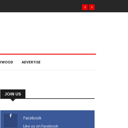
୍କାର ଠକେଇ ଘଟଣାରେ
 ଚାଲାଣ
LYWOOD
ADVERTISE
JOIN US
Facebook
Like us on Facebook