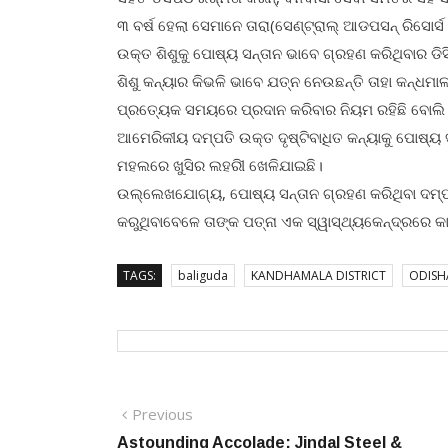
୩ ବର୍ଷ ହେଲା ସେମାନେ ତାରା(ସେଣ୍ଟ୍ରାଲ୍‌‌ ଆଡପସନ୍‌‌ ର
ଉକ୍ତ ଶିଶୁକୁ ପୋଷ୍ୟ ସନ୍ତାନ ଭାବେ ଗ୍ରହଣ କରିଥିବାର ଡିସିପି
ଶିଶୁ କନ୍ୟାର କିଭଳି ଭାବେ ଯତ୍ନ ନେଉଛନ୍ତି ତାହା କନ୍ଧମାଳ 
ପ୍ରତ୍ୟେକ ସମୟରେ ପ୍ରଦାନ କରିବାର ନିୟମ ରହିଛି ବୋଲି 
ଆମେରିକୀୟ ଦମ୍ପତି ଉକ୍ତ ଦୃଷ୍ଟିବାଧିତ କନ୍ୟାକୁ ପୋଷ୍ୟ ସ
ମହଲରେ ଖୁସିର ଲହରିୀ ଖେଳିଯାଇଛି।
ଉଲ୍ଲେଖଯୋଗ୍ୟ, ପୋଷ୍ୟ ସନ୍ତାନ ଗ୍ରହଣ କରିଥିବା ଦମ୍
କରୁଥିବାବେଳେ ତାଙ୍କ ପତ୍ନା ଏକ ସ୍ୱାସ୍ଥ୍ୟକେନ୍ଦ୍ରରେ କାର
TAGS:
baliguda
KANDHAMALA DISTRICT
ODISH
Post
Previous
Previous
post:
Astounding Accolade: Jindal Steel &