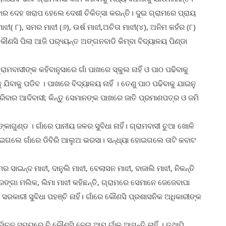
ାର ଦେହ ଖରାପ ହେଲେ ଦେଶୀ ଚିକିତ୍ସା କରନ୍ତି। ଦୁଇ ଗ୍ରାମରେ ପ୍ରାୟ
ାଝୀ( ୮), ସମର ମାଝୀ (୬), ଉର୍ଷ ମାଝୀ,ଅଚିତା ମାଝୀ(୪), ଅନିମ କହଁର (୮)
ୌଣସି ପିଲା ଆଜି ପର‌୍ୟ୍ୟନ୍ତ ଅଙ୍ଗନବାଡି କିମ୍ବା ବିଦ୍ୟାଳୟ ପିଣ୍ଡା
୍ରାମବାସୀଙ୍କ କହିବାନୁସାରେ ଗାଁ ପାଖରେ ସ୍କୁଲ ନାହିଁ ଓ ପାଠ ପଢିବାକୁ
 ଯିବାକୁ ପଡିବ । ପାଖରେ ବିଦ୍ୟାଳୟ ନାହିଁ । ତେଣୁ ପାଠ ପଢିବାକୁ ଯାଇନୁ
ରିବାର ଆଦିବାସୀ; କିନ୍ତୁ ସେମାନଙ୍କ ପାଖରେ ଜାତି ପ୍ରମାଣପତ୍ର ଓ ଜମି
ାଗୁଣ୍ଡ । ଗାଁରେ ପାନୀୟ ଜଳର ସୁବିଧା ନାହିଁ। ଗ୍ରାମବାସୀ ଚୁଆ ଖୋଳି
ୟା ହୋଇଗଲେ ଗାଁରେ ଡିବିରି ଆଲୁଅ ଭରସା। ସନ୍ଧ୍ୟା ହୋଇଗଲେ ତାଟି କବାଟ
ର ସାଇନ୍ଦ ମାଝୀ, ଦାନୁଲି ମାଝୀ, ବେଲାସନ ମାଝୀ, ବାଜାଲି ମାଝୀ, ନିକନ୍ତି
 ରଙ୍ଗା ମଲିକ, ଲିମା ମାଝୀ କହିଛନ୍ତି, ଗ୍ରାମରେ ସେମାନେ ଜେଜେବାପା
ି ସରକାରୀ ସୁବିଧା ପହଞ୍ଚି ନାହିଁ। ଗାଁରେ କୌଣସି ପ୍ରଶାସନିକ ଅଧିକାରୀଙ୍କ
ର୍ବାଚନ ସମୟରେ ବି କୌଣସି ନେତା ଆମ ଗାଁକୁ ଆସନ୍ତି ନାହିଁ । ତଥାପି