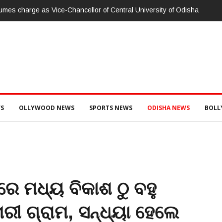
ାରଳାଖେମୁଣ୍ଡି ପଟ୍ଟନାୟକ ବନ୍ଧ ପୁନରୁଦ୍ଧାର ଓ ନବୀକରଣରେ ୫୫.୬୯ ଲକ୍ଷ ଟଙ
ସ ଦୁଇ ଜଣ ଯନ୍ତ୍ରୀ ଏବଂ ଜଣେ ଠିକାଦାରଙ୍କୁ ଗିରଫ କରି ବ୍ରହ୍ମପୁର ଭିଜିଲାନ୍ସ କୋର୍ଟ
S
OLLYWOOD NEWS
SPORTS NEWS
ODISHA NEWS
BOL
ରେ ମଧ୍ୟ ବିକାଶ ଠୁ ବହୁ
ରୀ ଗ୍ରାମ, ସନ୍ଧ୍ୟା ହେଲେ