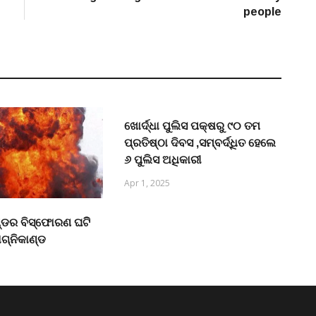
people
ଖୋର୍ଦ୍ଧା ପୁଲିସ ପକ୍ଷରୁ ୯୦ ତମ
ପ୍ରତିଷ୍ଠା ଦିବସ ,ସମ୍ବର୍ଦ୍ଧିତ ହେଲେ
୬ ପୁଲିସ ଅଧିକାରୀ
Apr 1, 2025
ଣ୍ଡର ବିସ୍ଫୋରଣ ଘଟିି
୍ନିକାଣ୍ଡ