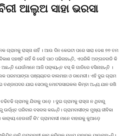
ିବିରୀ ଆଲୁଅ ସାହା ଭରସା
େକ ଗ୍ରାମକୁ ରାସ୍ତା ନାହିଁ । ଆଉ ଦିନ କେଇଟା ପରେ ସାରା ଦେଶ ୭୭ ତମ
ବିକାଶ ପହଞ୍ଚି ନାହିଁ କି କେହି ପାଠ ପଢିନାହାନ୍ତି, ଏପରିକି ଅଙ୍ଗନବାଡି କି
 ଅଛନ୍ତି ଯେଉଁମାନେ ଆଜି ପର‌୍ୟ୍ୟନ୍ତ ବସ୍ କି ଗାଡିରେ ବସିନାହାନ୍ତି ।
 ବ୍ଲକ ପରମପାଙ୍ଗା ପଞ୍ଚାୟତର ବାଲମାହା ଓ ଡାମେରୀ। ଏହି ଦୁଇ ଗ୍ରାମ
ଦେଇ ତଣ୍ଡାପଦର ଯାଇ ସେଠାରୁ ମୋଟରସାଇକଲ କିମ୍ବା ଅନ୍ୟ ଯାନ ରଖି
ଢି ଗ୍ରାମକୁ ଯିବାକୁ ପଡ଼େ । ଦୁଇ ଗ୍ରାମକୁ ରାସ୍ତା ନ ଥିବାରୁ
ଊର୍ଦ୍ଧ୍ବ ପରିବାର ବସବାସ କରନ୍ତି। ଗ୍ରାମବାସୀଙ୍କ ମୁଖ୍ୟ ଜୀବିକା
‌୍ୟ୍ୟ ହେଉନାହିଁ କି\’ ଗ୍ରାମବାସୀ ମାନେ ବାହାରକୁ କୁଆଡ଼େ
ିଯିବ ଭାବି ଗ୍ରାମବାସୀ କାମ କରିବାକୁ ମଧ୍ୟ ବାହାରକୁ ଯାଉନାହାନ୍ତି।