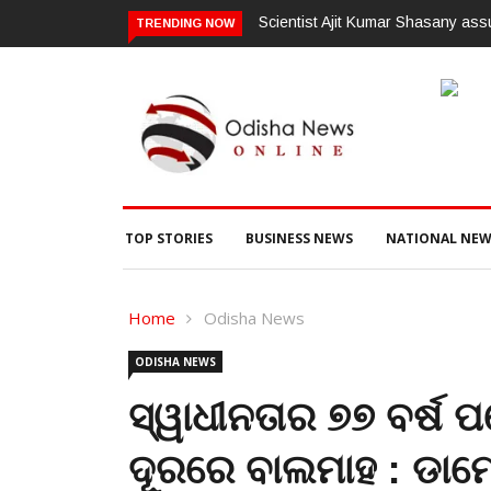
mes charge as Vice-Chancellor of Central University of Odisha
ଗଜପତି:ପ
TRENDING NOW
ଭିଜିଲାନ୍
TOP STORIES
BUSINESS NEWS
NATIONAL NEW
Home
Odisha News
ODISHA NEWS
ସ୍ୱାଧୀନତାର ୭୭ ବର୍ଷ ପ
ଦୂରରେ ବାଲମାହ : ଡାମେ