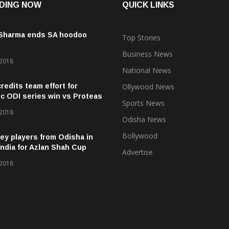
DING NOW
QUICK LINKS
 Sharma ends SA hoodoo
Top Stories
Business News
 2018
National News
credits team effort for
Ollywood News
ic ODI series win vs Proteas
Sports News
 2018
Odisha News
Bollywood
ey players from Odisha in
ndia for Azlan Shah Cup
Advertise
 2018