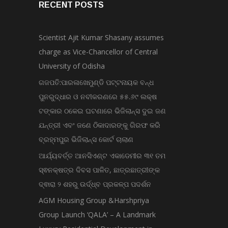
RECENT POSTS
Scientist Ajit Kumar Shasany assumes
charge as Vice-Chancellor of Central
University of Odisha
ଗଜପତି:ପାରଳାଖେମୁଣ୍ଡି ପଟ୍ଟନାୟକ ବନ୍ଧ
ପୁନରୁଦ୍ଧାର ଓ ନବୀକରଣରେ ୫୫.୬୯ ଲକ୍ଷ
ଟଙ୍କାର ଠକେଇ ଘଟଣାରେ ଭିଜିଲାନ୍ସ ଦୁଇ ଜଣ
ଯନ୍ତ୍ରୀ ଏବଂ ଜଣେ ଠିକାଦାରଙ୍କୁ ଗିରଫ କରି
ବ୍ରହ୍ମପୁର ଭିଜିଲାନ୍ସ କୋର୍ଟ ଚାଲାଣ
ଆର୍ଯ୍ୟବର୍ତ୍ତ ଆନସିଏଣ୍ଟ ଏକାଡେମୀର ୩୧ ତମ
ସ୍ଵନକ୍ଷତ୍ର ଦିବସ ପାଳିତ, ଛାତ୍ରଛାତ୍ରୀଙ୍କ
ଦ୍ଵାରା ୨ ଶହରୁ ଉର୍ଦ୍ଧ୍ବ ପ୍ରକଳ୍ପ ପଦର୍ଶନ
AGM Housing Group &Harshpriya
Group Launch ‘QALA’ – A Landmark