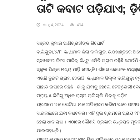
ତାଟି କବାଟ ପଡ଼ିଯାଏ; ଡ଼
Aug 4, 2024
494
ସଞ୍ଜୟ କୁମାର ପାଣିଗ୍ରାହୀଙ୍କ ରିପୋର୍ଟ
ବାଲିଗୁଡା,୪/୮: କନ୍ଧମାଳ ଜିଲା ବାଲିଗୁଡା ଉପଖଣ୍ଡରେ ଅନ
ସ୍ବାଧୀନତା ଦିବସ ପାଳିବ; କିନ୍ତୁ ଏମିତି ଗ୍ରାମ ରହିଛି ଯେଉଁଠି 
ସ୍କୁଲ ପିଣ୍ଡା ମଧ୍ୟ ମାଡ଼ି ନାହାନ୍ତି। ଗାଁରେ କେତେକ ବୟସ୍କ
ଏଭଳି ଦୁଇଟି ଗ୍ରାମ ହେଉଛି, କନ୍ଧମାଳ ଜିଲ୍ଲା ବାଲିଗୁଡ଼ା
ପାହାଡ ଉପରେ ରହିଛି। ଗାଁକୁ ଯିବାକୁ ହେଲେ ଟେଙ୍ଗେରୀ 
ପ୍ରାୟ ୫ କିମିରୁ ଅଧିକ ରାସ୍ତା ଚାଲିଚାଲି ଯିବାକୁ ପଡ଼ିବ ।
ପ୍ରଥମେ ଏକ ଛୋଟିଆ ନାଳ ଅତିକ୍ରମ କରିବା ପରେ ପାହାଡ ଚଢିଚ
ସାଇକଲରେ ଯିବା କଷ୍ଟକର। ଏହି ଦୁଇ ଗ୍ରାମରେ ପ୍ରାୟ ୧୮ରୁ 
ହେଲା ଧାନ ଚାଷ । ଏଠାରେ କୌଣସି ପ୍ରକାର ଉନ୍ନୟନ ମୂଳକ କାର
ଯାଉନାହାନ୍ତି।
ପାହାଡ଼ ଉପରେ ରହୁଥିଉବାରୁ ଯିବା ଆସିବାରେ ଅଧିକ ସମୟ ଚାଲ