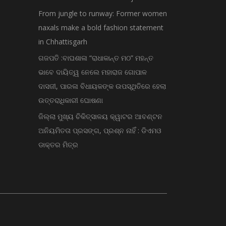
From jungle to runway: Former women
naxals make a bold fashion statement
in Chhattisgarh
ଗଜପତି :ବାଘଶାଳା “ରାଧାକାନ୍ତ ମଠ” ମହନ୍ତ
ଭାବେ ଦାୟିତ୍ୱ ନେଲେ ମହାରାଜ ଗୋପାଳ
ଦାସଜୀ, ପାରଳା ବିଧାୟକଙ୍କ ଉପସ୍ଥିତିରେ ହେଲା
ଉତ୍ତରାଧିକାରୀ ଘୋଷଣା
ଜିଲ୍ଲା ମୁଖ୍ୟ ଚିକିତ୍ସାଳୟ କ୍ୱାଟର ଆବଣ୍ଟନ
ଅନିୟମିତତା ପ୍ରସଙ୍ଗ, ପ୍ରଶ୍ନ ନାହିଁ : ଡିଏମଓ
ଡାକ୍ତର ମିତ୍ର