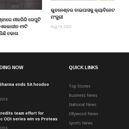
ଭୁବନେଶ୍ବର ବାଇପାସକୁ କ୍ୟାବିନେଟ
ମଂଜୁରୀ
ପଞ୍ଝାରେ ନୀଳଗିରି ଡେପୁଟି
ଏକକାଳୀନ ୧୨ଟି
Aug 19, 2025
ଲିଛି ଚଢାଉ
DING NOW
QUICK LINKS
 Sharma ends SA hoodoo
Top Stories
Business News
 2018
National News
credits team effort for
Ollywood News
ic ODI series win vs Proteas
Sports News
 2018