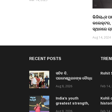
ଭିଜିଲାନ୍‌ସ 
କଲେକ୍ଟର, 
ସ୍ଥାନରେ ଚା
Aug 14, 2024
RECENT POSTS
TREN
ସଚିବ ବି.
Rohit
ପରମେଶ୍ୱରନଙ୍କ ବୌଦ୍ଧ
ଜିଲ୍ଲା ଗସ୍ତ,ବିଭିନ୍ନ
Aug 8, 2026
Feb 14,
ଉନ୍ନୟନମୂଳକ
କାର୍ଯ୍ୟକ୍ରମ, ପ୍ରକଳ୍ପ ଓ
ପଞ୍ଚାୟତ ପରିଦର୍ଶନ
India’s youth
Kohli 
greatest strength,
histor
potential unmatched
Aug 8, 2026
Feb 14,