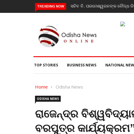
ସଚିବ ବି. ପରମେଶ୍ୱରନଙ୍କ ବୌଦ୍ଧ ଜିଲ୍ଲା ଗସ୍ତ,ବି
TRENDING NOW
TOP STORIES
BUSINESS NEWS
NATIONAL NEW
Home
Odisha News
ODISHA NEWS
ରାଜେନ୍ଦ୍ର ବିଶ୍ୱବିଦ୍
ବରପୁତ୍ର କାର୍ଯ୍ୟକ୍ରମ”