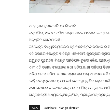
ମହେନ୍ଦ୍ର କୁମାର ଦର୍ଜିଙ୍କ ରିପୋର୍ଟ
ବଲାଙ୍ଗିର, ୧୬/୪ : ଓଡିଆ ପକ୍ଷ ପାଳନ ଅବସର ରେ ରାଜେନ୍
ଅନୁଷ୍ଠିତ ହୋଇଯାଇଛି।
ରାଜେନ୍ଦ୍ର ବିଶ୍ୱବିଦ୍ୟାଳୟର ସ୍ନାତକୋତ୍ତର ପରିଷଦ ର ଅ
ଏହି ସଭାରେ କେନ୍ଦ୍ର ସାହିତ୍ୟ ଏକାଡେମୀ ପୁରସ୍କାର ପ୍ରା
ଅଚ୍ୟୁତ ପୁରୋହିତ,ବିଶିଷ୍ଟ ସାହିତ୍ୟିକ ତୁଳସୀ ଜୈନ, ରାଜ
ଏବଂ ଏହି ସଭାର ସଂଯୋଜକ ତଥା ଓଡିଆଭାଷା ସାହିତ୍ୟ ବିଭା
ଅତିଥି ମାନେ ଓଡିଆ ଭାଷାର ପ୍ରାଚୀନତା ଠାରୁ ଆରମ୍ଭ କରି 
ସେହି ବରପୁତ୍ରମାନଙ୍କ ଆଦର୍ଶ ରେ ଅନୁପ୍ରାଣିତ ହେବା ପା
ସଭା ଶେଷରେ ଗବେଷକ ଛାତ୍ର ସୋମ ମିଶ୍ର ଧନ୍ୟବାଦ ଅର୍ପ
ଛାତ୍ରଛାତ୍ରୀ,ଅଧ୍ୟାପକ,ଅଧ୍ୟାପିକା, ପ୍ରାଧ୍ୟାପକ,ପ୍ରାଧ
TAGS:
Odisha’s Bolangir district