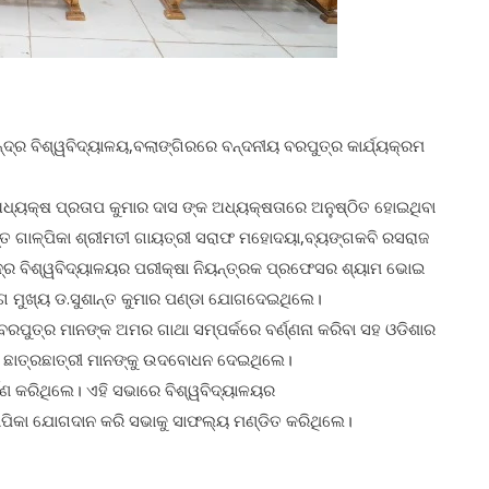
ଦ୍ର ବିଶ୍ୱବିଦ୍ୟାଳୟ,ବଲାଙ୍ଗିରରେ ବନ୍ଦନୀୟ ବରପୁତ୍ର କାର୍ଯ୍ୟକ୍ରମ
ଧ୍ୟକ୍ଷ ପ୍ରତାପ କୁମାର ଦାସ ଙ୍କ ଅଧ୍ୟକ୍ଷତାରେ ଅନୁଷ୍ଠିତ ହୋଇଥିବା
ପ୍ତ ଗାଳ୍ପିକା ଶ୍ରୀମତୀ ଗାୟତ୍ରୀ ସରାଫ ମହୋଦୟା,ବ୍ୟଙ୍ଗକବି ରସରାଜ
େନ୍ଦ୍ର ବିଶ୍ୱବିଦ୍ୟାଳୟର ପରୀକ୍ଷା ନିୟନ୍ତ୍ରକ ପ୍ରଫେସର ଶ୍ୟାମ ଭୋଇ
ଗ ମୁଖ୍ୟ ଡ.ସୁଶାନ୍ତ କୁମାର ପଣ୍ଡା ଯୋଗଦେଇଥିଲେ।
ବରପୁତ୍ର ମାନଙ୍କ ଅମର ଗାଥା ସମ୍ପର୍କରେ ବର୍ଣ୍ଣନା କରିବା ସହ ଓଡିଶାର
ଇଁ ଛାତ୍ରଛାତ୍ରୀ ମାନଙ୍କୁ ଉଦବୋଧନ ଦେଇଥିଲେ।
ଣ କରିଥିଲେ। ଏହି ସଭାରେ ବିଶ୍ୱବିଦ୍ୟାଳୟର
୍ୟାପିକା ଯୋଗଦାନ କରି ସଭାକୁ ସାଫଲ୍ୟ ମଣ୍ଡିତ କରିଥିଲେ।