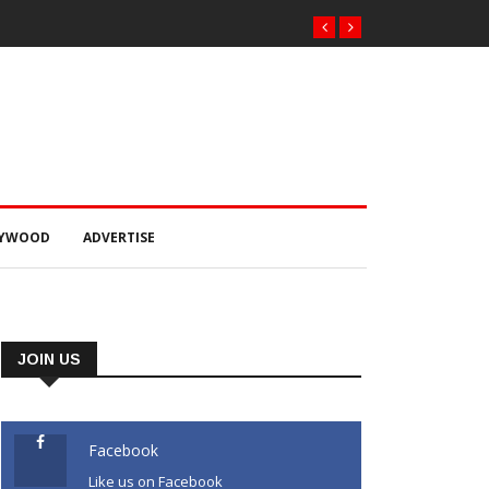
h greatest strength, potential unmatched globally: Rahul Gandhi at ‘Chh
LYWOOD
ADVERTISE
JOIN US
Facebook
Like us on Facebook