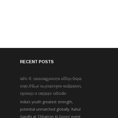
RECENT POSTS
ସଚିବ ବି. ପରମେଶ୍ୱରନଙ୍କ ବୌଦ୍ଧ ଜିଲ୍ଲା
ଗସ୍ତ,ବିଭିନ୍ନ ଉନ୍ନୟନମୂଳକ କାର୍ଯ୍ୟକ୍ରମ,
ପ୍ରକଳ୍ପ ଓ ପଞ୍ଚାୟତ ପରିଦର୍ଶନ
India’s youth greatest strength,
potential unmatched globally: Rahul
Gandhi at ‘Chhatron Ki Goonj’ event