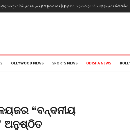
ଭିନ୍ନ ଉନ୍ନୟନମୂଳକ କାର୍ଯ୍ୟକ୍ରମ, ପ୍ରକଳ୍ପ ଓ ପଞ୍ଚାୟତ ପରିଦର୍ଶନ
India’s yout
event
S
OLLYWOOD NEWS
SPORTS NEWS
ODISHA NEWS
BOL
ୟାଳୟଜର “ବନ୍ଦନୀୟ
 ଅନୁଷ୍ଠିତ