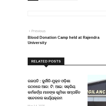
Post
Previous
Previous
post:
Blood Donation Camp held at Rajendra
navigation
University
RELATED POSTS
ଗଜପତି : ଦୁର୍ନୀତି-ମୁକ୍ତ ଓଡ଼ିଶା
ଗଠନରେ ଆର: ଟି: ଆଇ: ସକ୍ରିୟ
କର୍ମକର୍ତ୍ତା ମାନଙ୍କ ଭୂମିକା ସମ୍ପର୍କିତ
ସଚେତନତା କାର୍ଯ୍ୟକ୍ରମ
Mar 14, 2025