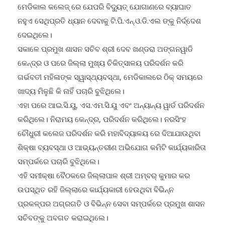
ମେଡିକାଲ କଲେଜ୍ ରେ ଯେପରି ବିଦ୍ୟୁତ୍ ଯୋଗାଣରେ ବ୍ୟାଘାତ
ନହୁଏ ସେଥିପ୍ରତି ଧ୍ୟାନ ଦେବାକୁ ଟି.ପି.ଏନ୍.ଓ.ଡି.ଏଲ ଙ୍କୁ ନିର୍ଦ୍ଦେଶ
ଦେଇଥିଲେ।
ସକାଳେ ପ୍ରମୁଖ ଶାସନ ସଚିବ ଶ୍ରୀ ଦେବ ଖଣ୍ଡରା ଅଙ୍ଗନୱାଡି
କେନ୍ଦ୍ର ଓ ପରେ ଜିଲ୍ଲା ମୁଖ୍ୟ ଚିକିତ୍ସାଳୟ ପରିଦର୍ଶନ କରି
ଗର୍ଭବତୀ ମହିଳାଙ୍କ ସ୍ୱାସ୍ଥ୍ୟବସ୍ଥା, ମେଡିକାଲରେ ଠିକ୍ ସମୟରେ
ଖାଦ୍ୟ ମିଳୁଛି କି ନାହିଁ ପଚାରି ବୁଝିଥିଲେ।
ଏହା ପରେ ଆଇ.ସି.ୟୁ, ଏସ.ଏମ.ସି.ୟୁ ଏବଂ ଅନ୍ୟାନ୍ୟ ୱାର୍ଡ ପରିଦର୍ଶନ
କରିଥିଲେ। ନିରାମୟ କେନ୍ଦ୍ର, ପରିଦର୍ଶନ କରିଥିଲେ। ନରସିଂହ
ଚୌଧୁରୀ କଲେଜ ପରିଦର୍ଶନ କରି ମହାବିଦ୍ୟାଳୟ ରେ ଦିଆଯାଉଥିବା
ଶିକ୍ଷା ବ୍ୟବସ୍ଥା ଓ ଆଭ୍ୟନ୍ତରୀଣ ଅଭିଯୋଗ କମିଟି କାର୍ଯ୍ୟକାରିତା
ସମ୍ପର୍କରେ ପଚାରି ବୁଝିଥିଲେ।
ଏହି ସମୀକ୍ଷା ବୈଠକରେ ଜିଲ୍ଲାପାଳ ଶ୍ରୀ ଅମ୍ବର୍ କୁମାର କର
ଉପସ୍ଥିତ ରହି ଜିଲ୍ଲାରେ କାର୍ଯ୍ୟକାରୀ ହେଉଥିବା ବିଭିନ୍ନ
ପ୍ରକଳ୍ପର ଅଗ୍ରଗତି ଓ ବିଭିନ୍ନ ସେବା ସମ୍ପର୍କରେ ପ୍ରମୁଖ ଶାସନ
ସଚିବଙ୍କୁ ଅବଗତ କରାଇଥିଲେ।