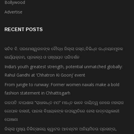
Bollywood
Advertise
RECENT POSTS
ସଚିବ ବି. ପରମେଶ୍ୱରନଙ୍କ ବୌଦ୍ଧ ଜିଲ୍ଲା ଗସ୍ତ,ବିଭିନ୍ନ ଉନ୍ନୟନମୂଳକ
କାର୍ଯ୍ୟକ୍ରମ, ପ୍ରକଳ୍ପ ଓ ପଞ୍ଚାୟତ ପରିଦର୍ଶନ
India’s youth greatest strength, potential unmatched globally:
Rahul Gandhi at ‘Chhatron Ki Goonj’ event
From jungle to runway: Former women naxals make a bold
fashion statement in Chhattisgarh
ଗଜପତି :ବାଘଶାଳା “ରାଧାକାନ୍ତ ମଠ” ମହନ୍ତ ଭାବେ ଦାୟିତ୍ୱ ନେଲେ ମହାରାଜ
ଗୋପାଳ ଦାସଜୀ, ପାରଳା ବିଧାୟକଙ୍କ ଉପସ୍ଥିତିରେ ହେଲା ଉତ୍ତରାଧିକାରୀ
ଘୋଷଣା
ଜିଲ୍ଲା ମୁଖ୍ୟ ଚିକିତ୍ସାଳୟ କ୍ୱାଟର ଆବଣ୍ଟନ ଅନିୟମିତତା ପ୍ରସଙ୍ଗ,