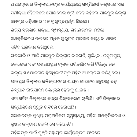
ଅପରାହ୍ନରେ ଜିଲ୍ଲାପାଳଙ୍କ କାର୍ଯ୍ୟାଳୟ ସମ୍ମିଳନୀ କକ୍ଷରେ ଏକ
ସମୀକ୍ଷା ବୈଠକରେ ଯୋଗଦେଇ ଶ୍ରୀ ଦେବ କହିଲେ ଯାଜପୁର ଜିଲ୍ଲା
ସମଗ୍ର ଓଡ଼ିଶାରେ ଏକ ଗୁରୁତ୍ବପୂର୍ଣ୍ଣ ଜିଲ୍ଲା।
ରାଜ୍ୟ ସରକାର ଶିକ୍ଷା, ସ୍ଵାସ୍ଥ୍ୟ, ଗମନାଗମନ, ମହିଳା
ସଶକ୍ତିକରଣ ଉପରେ ଅଧିକ ଗୁରୁତ୍ଵ ପ୍ରଦାନ କରୁଥିବା ଶାସନ
ସଚିବ ପ୍ରକାଶ କରିଥିଲେ।
ଗତକାଲି ଓ ଆଜି ଯାଜପୁର ଜିଲ୍ଲାର ଦାନଗଦି, ସୁକିନ୍ଦା, ରସୁଲପୁର,
କୋରେଇ ଏବଂ ଦଶରଥପୁର ବ୍ଲକ ପରିଦର୍ଶନ କରି ବିଭିନ୍ନ ଜନ
କଲ୍ୟାଣ ଯୋଜନାର ହିତାଧିକାରୀଙ୍କ ସହିତ ଆଲୋଚନା କରିଥିଲେ।
ଯାଜପୁର ଜିଲ୍ଲାର କଳିଙ୍ଗନଗର ଶୀଘ୍ର ଭାରତର ସବୁଠାରୁ ବଡ଼
ଇସ୍ପାତ ଉତ୍ପାଦନ କେନ୍ଦ୍ର ହେବାକୁ ଯାଉଛି।
ଏହା ସହିତ ଜିଲ୍ଲାରେ ତୀବ୍ର ଶିଳ୍ପୀକରଣ ଚାଲିଛି। ଏହି ଜିଲ୍ଲାରେ
ଶିଳ୍ପୀକରଣ ଦ୍ରୁତ ଗତିରେ ହେଉଅଛି।
ସରକାରଙ୍କ ମୁଖ୍ୟ ପ୍ରାଥମିକତା ସ୍ୱାସ୍ଥ୍ୟ, ମହିଳା ସଶକ୍ତିକରଣ ଓ
କୃଷକ କଳ୍ୟାଣ ବୋଲି ସେ କହିଛନ୍ତି।
ମହିଳାଙ୍କ ପାଇଁ ପୁଞ୍ଜି ସହାୟତା କାର୍ଯ୍ୟକ୍ରମ ଫଳରେ