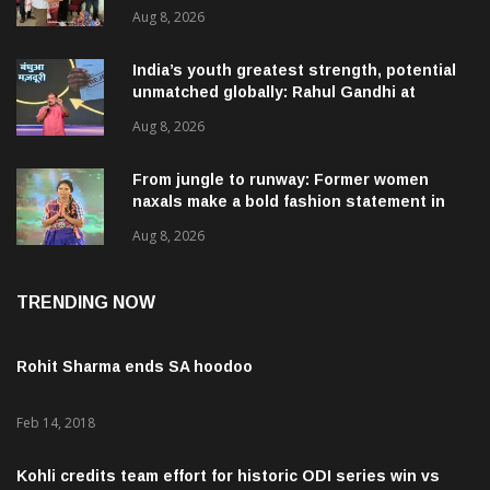
ପରିଦର୍ଶନ
Aug 8, 2026
India’s youth greatest strength, potential
unmatched globally: Rahul Gandhi at
‘Chhatron Ki Goonj’ event
Aug 8, 2026
From jungle to runway: Former women
naxals make a bold fashion statement in
Chhattisgarh
Aug 8, 2026
TRENDING NOW
Rohit Sharma ends SA hoodoo
Feb 14, 2018
Kohli credits team effort for historic ODI series win vs