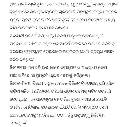
ଥିବା ମଲ୍ଟି-ସ୍କିଲ୍ କେନ୍ଦ୍ର, ସ୍ଥାନୀୟ ଯୁବମାନଙ୍କୁ ହେଲଥ୍ କେୟାର
ହସ୍ପିଟାଲିଟି ଭଳି କ୍ଷେତ୍ରରେ ଚାକିରିପାଇଁ ପ୍ରସ୍ତୁତ କରୁଛି। ଅନେକ
ଯୁବକ–ଯୁବତୀ କେବଳ ଓଡ଼ିଶାରେ ନୁହେଁ ବରଂ ଦେଶ ବିଦେଶରେ ମଧ୍ୟ
କାମ ପାଇବାରେ ସକ୍ଷମ ହୋଇଛନ୍ତି।
ସରକାରୀ ପ୍ରାଥମିକତା, ଶିଳ୍ପୀକରଣ ଓ କୃଷକ-କଲ୍ୟାଣମୁଖୀ
ପଦକ୍ଷେପ ସହିତ ଯାଜପୁର ଏକ ଆଦର୍ଶ ଜିଲ୍ଲାରେ ପରିଣତ କରିବାକୁ
ସରକାର ବ୍ୟବସ୍ଥିତ ଯୋଜନାରେ ଅଗ୍ରସର ବୋଲି ପ୍ରମୁଖ ଶାସନ
ସଚିବ କହିଥିଲେ।
ଜିଲ୍ଲାବାସୀ ଯେପରି ଭଲ ଭାବେ ସ୍ବାସ୍ଥ୍ୟ ଓ ଅନ୍ୟାନ୍ୟ ସେବା
ପାଇପାରିବେ ସେଥିପ୍ରତି ଧ୍ୟାନ ଦେବାକୁ କହିଥିଲେ।
ଜିଲ୍ଲା ଶିକ୍ଷା ବିଭାଗ ଅଧିକାରୀମାନେ ବିଭିନ୍ନ ବିଦ୍ୟାଳୟ ପରିଦର୍ଶନ
କରିବା ସହିତ ସୁପରିଚାଳନା ଉପରେ ଧ୍ୟାନ ଦେବାକୁ ସଚିବ ପରାମର୍ଶ
ଦେଇଥିଲେ। ସେପ୍ଟେମ୍ବର ୧୫ ତାରିଖ ସୁଦ୍ଧା ମହାରାଜା ଯଯାତି
କେଶରୀ ମେଡିକାଲ କଲେଜରେ ଓ.ପି.ଡି ଖୋଲି ସ୍ବାସ୍ଥ୍ୟ ସେବା
ଯୋଗାଇଦେବାକୁ ମହାବିଦ୍ୟାଳୟର କର୍ତ୍ତୃପକ୍ଷଙ୍କୁ ନିର୍ଦ୍ଦେଶ
ଦେଇଥିଲେ।