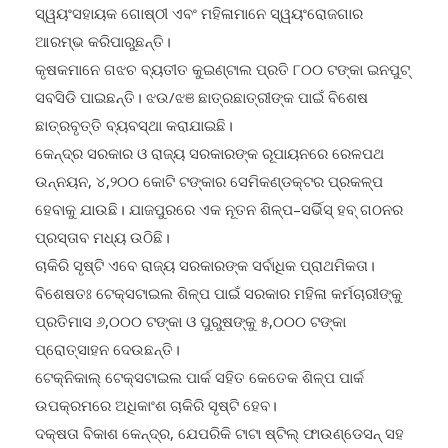
ସ୍ୱୟଂସହାୟକ ଗୋଷ୍ଠୀ ଏବଂ ମହିଳାମାନେ ସ୍ୱୟଂରୋଜଗାର
ଆରମ୍ଭ କରିପାରୁଛନ୍ତି।
କୃଷକମାନେ ଗଝଚ ବ୍ୟତୀତ କୁଇଣ୍ଟାଲ ପ୍ରତି ୮୦୦ ଟଙ୍କା ଇନପୁଟ୍
ସବସିଡି ପାଇଛନ୍ତି। ଝଉ/ଝଞ ଛାତ୍ରଛାତ୍ରୀଙ୍କ ପାଇଁ ବିଶେଷ
ଛାତ୍ରବୃତ୍ତି ବ୍ୟବସ୍ଥା କରାଯାଇଛି।
କେନ୍ଦ୍ର ସରକାର ଓ ରାଜ୍ୟ ସରକାରଙ୍କ ରୂପାୟନରେ ରେଳପଥ
ଉନ୍ନୟନ, ୪,୨୦୦ କୋଟି ଟଙ୍କାର ସେମିକଣ୍ଡକ୍ଟର ପ୍ରକଳ୍ପ
ହେବାକୁ ଯାଉଛି। ଯାଜପୁରରେ ଏକ ନୂତନ ଶିଳ୍ପ–ସର୍ଭିସ୍ ହବ୍ ଗଠନର
ପ୍ରସ୍ତାବ ମଧ୍ୟ ଉଠିଛି।
ଚାକିରି ସୃଷ୍ଟି ଏବେ ରାଜ୍ୟ ସରକାରଙ୍କ ସର୍ବାଧିକ ପ୍ରାଥମିକତା।
ବିଶେଷତଃ ଟେକ୍ସଟାଇଲ ଶିଳ୍ପ ପାଇଁ ସରକାର ମହିଳା କର୍ମଚାରୀଙ୍କୁ
ପ୍ରତିମାସ ୬,୦୦୦ ଟଙ୍କା ଓ ପୁରୁଷଙ୍କୁ ୫,୦୦୦ ଟଙ୍କା
ପ୍ରୋତ୍ସାହନ ଦେଉଛନ୍ତି।
ଟେକ୍ନିକାଲ୍ ଟେକ୍ସଟାଇଲ ପାର୍କ ସହିତ କେତେକ ଶିଳ୍ପ ପାର୍କ
ଉପକ୍ରମରେ ଅଧିକାଂଶ ଚାକିରି ସୃଷ୍ଟି ହେବ।
ଦକ୍ଷତା ବିକାଶ କେନ୍ଦ୍ର, ଯେପରିକି ଟାଟା ଷ୍ଟିଲ୍ ଫାଉଣ୍ଡେସନ୍ ସହ