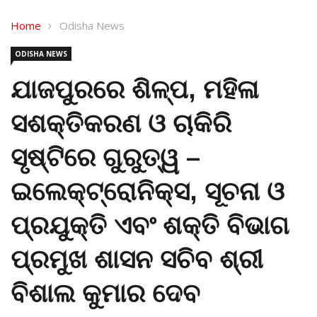
Home
Odisha News
ODISHA NEWS
ଯାଜପୁରରେ ଶିଳ୍ପ, ମହିଳା
ସଶକ୍ତିକରଣ ଓ ଚାକିରି
ସୃଷ୍ଟିରେ ଗୁରୁତ୍ୱ –
ଇଲେକ୍ଟ୍ରୋନିକ୍ସ, ସୂଚନା ଓ
ପ୍ରଯୁକ୍ତି ଏବଂ ଶକ୍ତି ବିଭାଗ
ପ୍ରମୁଖ ଶାସନ ସଚିବ ଶ୍ରୀ
ବିଶାଲ କୁମାର ଦେବ