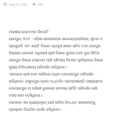
Aug 20, 2025
388
ଅକ୍ଷୟ ରାଉତଙ୍କ ରିପୋର୍ଟ
ଯାଜପୁର, ୨୦/୮ : ଓଡ଼ିଶା ସରକାରଙ୍କ ଇଲେକ୍ଟ୍ରୋନିକ୍ସ, ସୂଚନା ଓ
ପ୍ରଯୁକ୍ତି ଏବଂ ଶକ୍ତି ବିଭାଗ ପ୍ରମୁଖ ଶାସନ ସଚିବ ତଥା ଯାଜପୁର
ଜିଲ୍ଲାର ନୋଡାଲ ଅଧିକାରୀ ଶ୍ରୀ ବିଶାଲ କୁମାର ଦେବ ଦୁଇ ଦିନିଆ
ଯାଜପୁର ଜିଲ୍ଲା ଗସ୍ତରେ ଆସି ଦ୍ଵିତୀୟ ଦିବସର ପୂର୍ବାହ୍ନରେ ଜିଲ୍ଲା
ମୁଖ୍ୟ ଚିକିତ୍ସାଳୟ ପରିଦର୍ଶନ କରିଥିଲେ।
ଏହାପରେ ଶ୍ରୀ ଦେବ କାରିଗର ଗ୍ରାମ ଗୋପାଳପୁର ପରିଦର୍ଶନ
କରିଥିଲେ। ରସୁଲପୁର ବ୍ଲକ ଅନ୍ତର୍ଗତ ପ୍ରଥମାଖଣ୍ଡି ପଞ୍ଚାୟତର
ଗୋପାଳପୁର ମା ତାରିଣୀ ବୁଣାକାର ସମବାୟ ସମିତି ପରିଦର୍ଶନ କରି
ଟସର କାମ ଦେଖିଥିଲେ।
ସେଠାରେ ଏକ ହ୍ୟାଣ୍ଡଲୁମ୍ ପାର୍କ କରିବା ନିମନ୍ତେ ସରକାରଙ୍କୁ
ପ୍ରସ୍ତାବ ଦିଆଯିବ ବୋଲି କହିଥିଲେ।