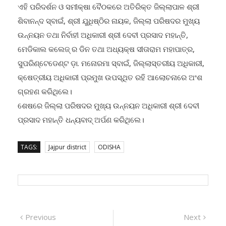
ଏହି ପରିଦର୍ଶନ ଓ ସମୀକ୍ଷା ବୈଠକରେ ଅତିରିକ୍ତ ଜିଲ୍ଲାପାଳ ଶ୍ରୀ
ଶିବାନନ୍ଦ ସ୍ବାଇଁ, ଶ୍ରୀ ଯୁଧିଷ୍ଠିର ନାୟକ, ଜିଲ୍ଲା ପରିଷଦର ମୁଖ୍ୟ
ଉନ୍ନୟନ ତଥା ନିର୍ବାହୀ ଅଧିକାରୀ ଶ୍ରୀ ଦେବୀ ପ୍ରସାଦ ମହାନ୍ତି,
ମେଡିକାଲ କଲେଜ୍ ର ଡିନ ତଥା ଅଧ୍ୟକ୍ଷ ସୀତାରାମ ମହାପାତ୍ର,
ସୁପରିଣ୍ଟେଡେଣ୍ଟ ଡ଼ା. ମନୋରମା ସ୍ବାଇଁ, ଜିଲ୍ଲାସ୍ତରୀୟ ଅଧିକାରୀ,
କ୍ଷେତ୍ରୀୟ ଅଧିକାରୀ ପ୍ରମୁଖ ଉପସ୍ଥିତ ରହି ଆଲୋଚନାରେ ଅଂଶ
ଗ୍ରହଣ କରିଥିଲେ।
ଶେଷରେ ଜିଲ୍ଲା ପରିଷଦର ମୁଖ୍ୟ ଉନ୍ନୟନ ଅଧିକାରୀ ଶ୍ରୀ ଦେବୀ
ପ୍ରସାଦ ମହାନ୍ତି ଧନ୍ୟବାଦ୍ ଅର୍ପଣ କରିଥିଲେ।
TAGS:
Jajpur district
ODISHA
Post
Previous
Next
Previous
Next