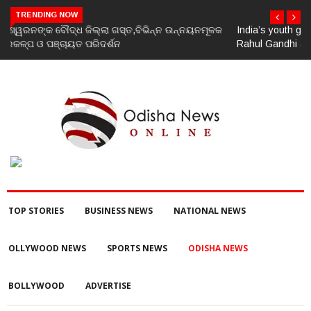
TRENDING NOW
India’s youth greatest strength, potential unmatched globally:
Rahul Gandhi at ‘Chhatron Ki Goonj’ event
TOP STORIES
BUSINESS NEWS
NATIONAL NEWS
OLLYWOOD NEWS
SPORTS NEWS
ODISHA NEWS
BOLLYWOOD
ADVERTISE