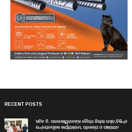
RECENT POSTS
ସଚିବ ବି. ପରମେଶ୍ୱରନଙ୍କ ବୌଦ୍ଧ ଜିଲ୍ଲା ଗସ୍ତ,ବିଭିନ୍ନ
ଉନ୍ନୟନମୂଳକ କାର୍ଯ୍ୟକ୍ରମ, ପ୍ରକଳ୍ପ ଓ ପଞ୍ଚାୟତ