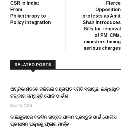
post:
post:
CSR in India:
Fierce
navigation
From
Opposition
Philanthropy to
protests as Amit
Policy Integration
Shah introduces
Bills for removal
of PM, CMs,
ministers facing
serious charges
RELATED POSTS
ଅଗ୍ନିକାଣ୍ଡରେ ଜଳିଗଲା ପଞ୍ଚାୟତ ସମିତି ସଭାଗୃହ, ଲକ୍ଷାଧିକ
ଟଙ୍କାର ସମ୍ପତ୍ତି ପୋଡି ପାଉଁଶ
May 18, 2024
ବାଲିଗୁଡାରେ ବଡଦିନ ଉତ୍ସବ ପାଳନ ପ୍ରସ୍ତୁତି ପାଇଁ ପୋଲିସ
ପ୍ରଶାସନ ପକ୍ଷରୁ ଫ୍ଲାଗ ମାର୍ଚ୍ଚ