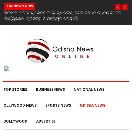
TRENDING NOW
କ
India’s youth greatest strength, potential unmatched globally:
Rahul Gandhi at ‘Chhatron Ki Goonj’ event
TOP STORIES
BUSINESS NEWS
NATIONAL NEWS
OLLYWOOD NEWS
SPORTS NEWS
ODISHA NEWS
BOLLYWOOD
ADVERTISE