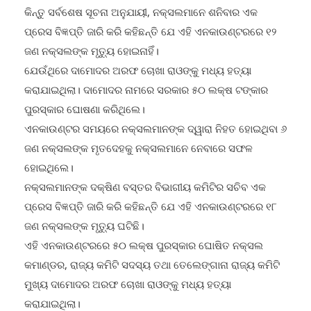
କିନ୍ତୁ ସର୍ବଶେଷ ସୂଚନା ଅନୁଯାୟୀ, ନକ୍ସଲମାନେ ଶନିବାର ଏକ
ପ୍ରେସ ବିଜ୍ଞପ୍ତି ଜାରି କରି କହିଛନ୍ତି ଯେ ଏହି ଏନକାଉଣ୍ଟରରେ ୧୨
ଜଣ ନକ୍ସଲଙ୍କ ମୃତ୍ୟୁ ହୋଇନାହିଁ।
ଯେଉଁଥିରେ ଦାମୋଦର ଅରଫ ଚୋଖା ରାଓଙ୍କୁ ମଧ୍ୟ ହତ୍ୟା
କରାଯାଇଥିଲା। ଦାମୋଦର ନାମରେ ସରକାର ୫୦ ଲକ୍ଷ ଟଙ୍କାର
ପୁରସ୍କାର ଘୋଷଣା କରିଥିଲେ।
ଏନକାଉଣ୍ଟର ସମୟରେ ନକ୍ସଲମାନଙ୍କ ଦ୍ୱାରା ନିହତ ହୋଇଥିବା ୬
ଜଣ ନକ୍ସଲଙ୍କ ମୃତଦେହକୁ ନକ୍ସଲମାନେ ନେବାରେ ସଫଳ
ହୋଇଥିଲେ।
ନକ୍ସଲମାନଙ୍କ ଦକ୍ଷିଣ ବସ୍ତର ବିଭାଗୀୟ କମିଟିର ସଚିବ ଏକ
ପ୍ରେସ ବିଜ୍ଞପ୍ତି ଜାରି କରି କହିଛନ୍ତି ଯେ ଏହି ଏନକାଉଣ୍ଟରରେ ୧୮
ଜଣ ନକ୍ସଲଙ୍କ ମୃତ୍ୟୁ ଘଟିଛି।
ଏହି ଏନକାଉଣ୍ଟରରେ ୫୦ ଲକ୍ଷ ପୁରସ୍କାର ଘୋଷିତ ନକ୍ସଲ
କମାଣ୍ଡର, ରାଜ୍ୟ କମିଟି ସଦସ୍ୟ ତଥା ତେଲେଙ୍ଗାନା ରାଜ୍ୟ କମିଟି
ମୁଖ୍ୟ ଦାମୋଦର ଅରଫ ଚୋଖା ରାଓଙ୍କୁ ମଧ୍ୟ ହତ୍ୟା
କରାଯାଇଥିଲା।