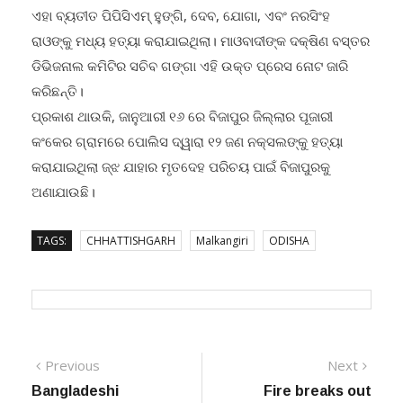
ଏହା ବ୍ୟତୀତ ପିପିସିଏମ୍ ହୁଙ୍ଗି, ଦେବ, ଯୋଗା, ଏବଂ ନରସିଂହ
ରାଓଙ୍କୁ ମଧ୍ୟ ହତ୍ୟା କରାଯାଇଥିଲା। ମାଓବାଦୀଙ୍କ ଦକ୍ଷିଣ ବସ୍ତର
ଡିଭିଜନାଲ କମିଟିର ସଚିବ ଗଙ୍ଗା ଏହି ଉକ୍ତ ପ୍ରେସ ନୋଟ ଜାରି
କରିଛନ୍ତି।
ପ୍ରକାଶ ଥାଉକି, ଜାନୁଆରୀ ୧୬ ରେ ବିଜାପୁର ଜିଲ୍ଲାର ପୂଜାରୀ
କଂକେର ଗ୍ରାମରେ ପୋଲିସ ଦ୍ୱାରା ୧୨ ଜଣ ନକ୍ସଲଙ୍କୁ ହତ୍ୟା
କରାଯାଇଥିଲା ଜ୍ଝ ଯାହାର ମୃତଦେହ ପରିଚୟ ପାଇଁ ବିଜାପୁରକୁ
ଅଣାଯାଉଛି।
TAGS:
CHHATTISHGARH
Malkangiri
ODISHA
Post
Previous
Next
Previous
Next
post:
post:
Bangladeshi
Fire breaks out
navigation