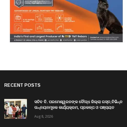
RECENT POSTS
ସଚିବ ବି. ପରମେଶ୍ୱରନଙ୍କ ବୌଦ୍ଧ ଜିଲ୍ଲା ଗସ୍ତ,ବିଭିନ୍ନ
ଉନ୍ନୟନମୂଳକ କାର୍ଯ୍ୟକ୍ରମ, ପ୍ରକଳ୍ପ ଓ ପଞ୍ଚାୟତ
ପରିଦର୍ଶନ
Aug 8, 2026