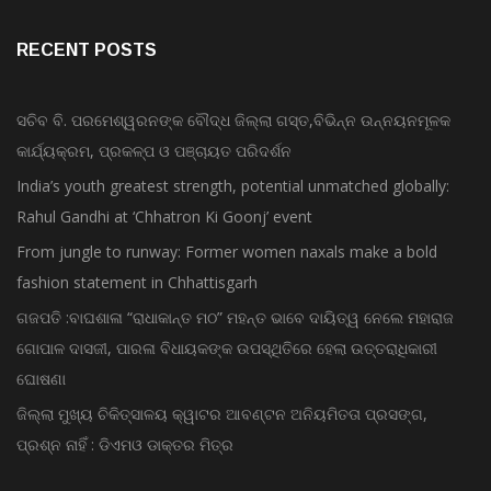
RECENT POSTS
ସଚିବ ବି. ପରମେଶ୍ୱରନଙ୍କ ବୌଦ୍ଧ ଜିଲ୍ଲା ଗସ୍ତ,ବିଭିନ୍ନ ଉନ୍ନୟନମୂଳକ
କାର୍ଯ୍ୟକ୍ରମ, ପ୍ରକଳ୍ପ ଓ ପଞ୍ଚାୟତ ପରିଦର୍ଶନ
India’s youth greatest strength, potential unmatched globally:
Rahul Gandhi at ‘Chhatron Ki Goonj’ event
From jungle to runway: Former women naxals make a bold
fashion statement in Chhattisgarh
ଗଜପତି :ବାଘଶାଳା “ରାଧାକାନ୍ତ ମଠ” ମହନ୍ତ ଭାବେ ଦାୟିତ୍ୱ ନେଲେ ମହାରାଜ
ଗୋପାଳ ଦାସଜୀ, ପାରଳା ବିଧାୟକଙ୍କ ଉପସ୍ଥିତିରେ ହେଲା ଉତ୍ତରାଧିକାରୀ
ଘୋଷଣା
ଜିଲ୍ଲା ମୁଖ୍ୟ ଚିକିତ୍ସାଳୟ କ୍ୱାଟର ଆବଣ୍ଟନ ଅନିୟମିତତା ପ୍ରସଙ୍ଗ,
ପ୍ରଶ୍ନ ନାହିଁ : ଡିଏମଓ ଡାକ୍ତର ମିତ୍ର