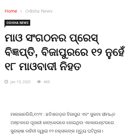
Home
Odisha News
ODISHA NEWS
ମାଓ ସଂଗଠନର ପ୍ରେସ୍
ବିଜ୍ଞପ୍ତି, ବିଜାପୁରରେ ୧୨ ନୁହେଁ
୧୮ ମାଓବାଦୀ ନିହତ
Jan 19, 2025
469
ମାଲକାନଗିରି,୧୯/୧ : ଛତିଶଗଡ଼ର ବିଜାପୁର ଏବଂ ସୁକମା ସୀମାନ୍ତ
ଅଞ୍ଚଳରେ ପୂଜାରୀ କାଙ୍କେରରେ ହୋଇଥିବା ଏନକାଉଣ୍ଟରରେ
ସୁରକ୍ଷା ବାହିନୀ ଦ୍ୱାରା ୧୨ ନକ୍ସଲଙ୍କ ମୃତ୍ୟୁ ଘଟିଥିଲା।