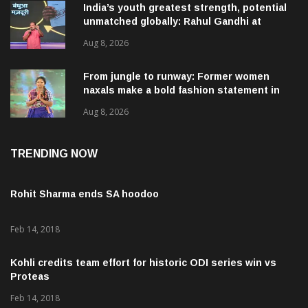
India’s youth greatest strength, potential
unmatched globally: Rahul Gandhi at
‘Chhatron Ki Goonj’ event
Aug 8, 2026
From jungle to runway: Former women
naxals make a bold fashion statement in
Chhattisgarh
Aug 8, 2026
TRENDING NOW
Rohit Sharma ends SA hoodoo
Feb 14, 2018
Kohli credits team effort for historic ODI series win vs
Proteas
Feb 14, 2018