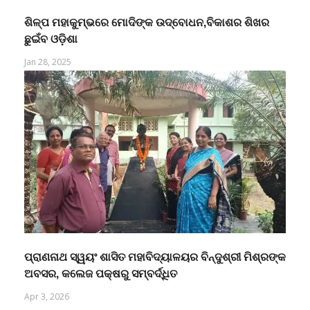
ଶିଳ୍ପ ମହାକୁମ୍ଭରେ ମୋଦିଙ୍କ ଉଦ୍‌ବୋଧନ,ବିକାଶର ଶିଖର
ଛୁଇଁବ ଓଡ଼ିଶା
Jan 28, 2025
ପ୍ରାଣନାଥ ସ୍ୱୟଂ ଶାସିତ ମହାବିଦ୍ୟାଳୟର ବିନ୍ଦୁଶ୍ରୀ ମିଶ୍ରଙ୍କ
ଅବସର, କଲେଜ ପକ୍ଷରୁ ସମ୍ବର୍ଦ୍ଧିତ
Apr 3, 2026