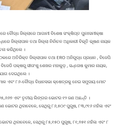
ସାରେ ବୌଦ୍ଧ ଜିଲ୍ଲାରେ ଆଗାମୀ ବିଶେଷ ସଂକ୍ଷିପ୍ତ ପୁନଃସମୀକ୍ଷା
୍ଧରେ ଜିଲ୍ଲାପାଳ ତଥା ଜିଲ୍ଲା ନିର୍ବାଚନ ଅଧିକାରୀ ବିଭୂତି ଭୂଷଣ ନାୟକ
ଚନା କରିଥିଲେ ।
ଠକରେ ଅତିରିକ୍ତ ଜିଲ୍ଲାପାଳ ତଥା ERO ଅନିରୁଦ୍ଧ ପ୍ରଧାନ , ବିଜେପି
 ବିଜେଡି ପକ୍ଷରୁ ସୀତାଂଶୁ ଶେଖର ମହାକୁଡ଼ , ସନ୍ତୋଷ କୁମାର ନାୟକ,
 ଯୋଗ ଦେଇଥିଲେ ।
ାମାଳ ଏବଂ ୮୬-ବୌଦ୍ଧ ବିଧାନସଭା କ୍ଷେତ୍ରକୁ ନେଇ ସମୁଦାୟ ମୋଟ
୬୫,୬୬୭ ଏବଂ ତୃତୀୟ ଲିଙ୍ଗର ଭୋଟର ୧୨ ଜଣ ଅଛନ୍ତି ।
ଣ ଭୋଟର ଥିବାବେଳେ, ସେଥିରୁ ୮୬,୫୦୯ ପୁରୁଷ, ୮୩,୯୧୬ ମହିଳା ଏବଂ
ୋଟର ଥିବାବେଳେ, ସେଥିରୁ ୮୫,୧୫୦ ପୁରୁଷ, ୮୧,୭୫୧ ମହିଳା ଏବଂ ୮