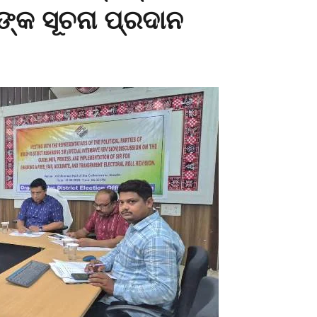
ଙ୍କ ସୂଚନା ପ୍ରଦାନ