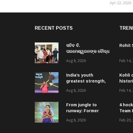
Apr 22, 2026
RECENT POSTS
TREN
ସଚିବ ବି.
Rohit
ପରମେଶ୍ୱରନଙ୍କ ବୌଦ୍ଧ
ଜିଲ୍ଲା ଗସ୍ତ,ବିଭିନ୍ନ
Aug 8, 2026
Feb 14,
ଉନ୍ନୟନମୂଳକ
କାର୍ଯ୍ୟକ୍ରମ, ପ୍ରକଳ୍ପ ଓ
ପଞ୍ଚାୟତ ପରିଦର୍ଶନ
India’s youth
Kohli 
greatest strength,
histor
potential unmatched
Aug 8, 2026
Feb 14,
globally: Rahul
Gandhi at ‘Chhatron
Ki Goonj’ event
From jungle to
4 hock
runway: Former
Team I
women naxals make
Aug 8, 2026
Feb 20,
a bold fashion
statement in