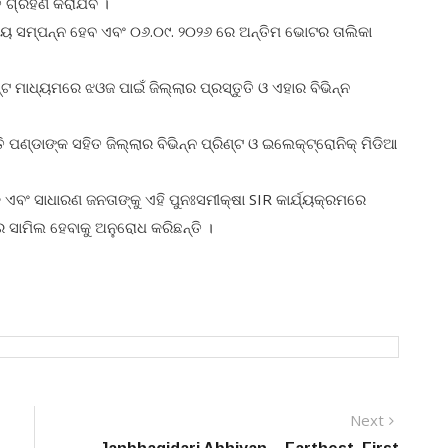
ି ଗ୍ରହଣ କରାଯିବ ।
ର‌୍ୟ୍ୟ ସମ୍ପନ୍ନ ହେବ ଏବଂ ୦୬.୦୯. ୨୦୨୬ ରେ ଅନ୍ତିମ ଭୋଟର ତାଲିକା
 ମାଧ୍ୟମରେ ଝଓଜ ପାଇଁ ଜିଲ୍ଲାର ପ୍ରସ୍ତୁତି ଓ ଏହାର ବିଭିନ୍ନ
 ପଣ୍ଡାଙ୍କ ସହିତ ଜିଲ୍ଲାର ବିଭିନ୍ନ ପ୍ରିଣ୍ଟ ଓ ଇଲେକ୍ଟ୍ରୋନିକ୍ ମିଡିଆ
 ଏବଂ ସାଧାରଣ ଜନତାଙ୍କୁ ଏହି ପୁନଃସମୀକ୍ଷା SIR କାର୍ଯ୍ୟକ୍ରମରେ
େ ସାମିଲ ହେବାକୁ ଅନୁରୋଧ କରିଛନ୍ତି ।
Next
Next
post: