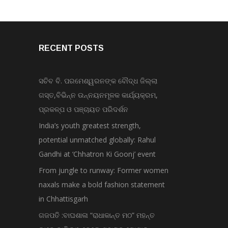
RECENT POSTS
ସଚିବ ବି. ପରମେଶ୍ୱରନଙ୍କ ବୌଦ୍ଧ ଜିଲ୍ଲା
ଗସ୍ତ,ବିଭିନ୍ନ ଉନ୍ନୟନମୂଳକ କାର୍ଯ୍ୟକ୍ରମ,
ପ୍ରକଳ୍ପ ଓ ପଞ୍ଚାୟତ ପରିଦର୍ଶନ
India’s youth greatest strength,
potential unmatched globally: Rahul
Gandhi at ‘Chhatron Ki Goonj’ event
From jungle to runway: Former women
naxals make a bold fashion statement
in Chhattisgarh
ଗଜପତି :ବାଘଶାଳା “ରାଧାକାନ୍ତ ମଠ” ମହନ୍ତ