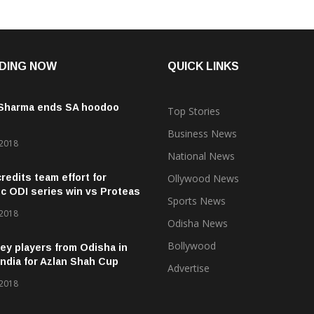
DING NOW
QUICK LINKS
 Sharma ends SA hoodoo
Top Stories
Business News
 2018
National News
credits team effort for
Ollywood News
ic ODI series win vs Proteas
Sports News
 2018
Odisha News
Bollywood
ey players from Odisha in
ndia for Azlan Shah Cup
Advertise
 2018