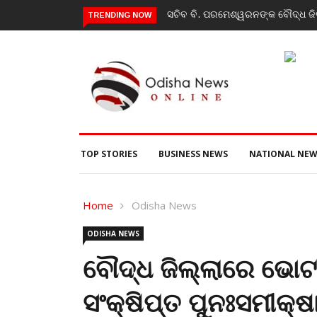
ୂଳକ କାର୍ଯ୍ୟକ୍ରମ, ପ୍ରକଳ୍ପ ଓ ପଞ୍ଚାୟତ ପରିଦର୍ଶନ
India’s youth greatest st
TRENDING NOW
event
TOP STORIES
BUSINESS NEWS
NATIONAL NEW
Home
Odisha News
ODISHA NEWS
ବୌଦ୍ଧ ଜିଲ୍ଲାରେ ଭୋଟ
ସଂକ୍ଷିପ୍ତ ପୁନଃସମୀକ୍ଷ