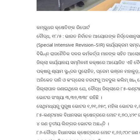
କମ୍ଭୁଧର କ୍ଷେତିଙ୍କ ରିପୋର୍ଟ
ବୌଦ୍ଧ, ୧୮/୫ : ଭାରତ ନିର୍ବାଚନ ଆୟୋଗଙ୍କ ନିର୍ଦ୍ଦେଶାନୁ
(Special Intensive Revision–SIR) କାର୍ଯ୍ୟକ୍ରମ ସମ୍ବନ
ବିଭିନ୍ନ ରାଜନୈତିକ ଦଳର କର୍ମକର୍ତ୍ତା ମାନଙ୍କ ସହିତ ଆଲୋ
ଜିଲ୍ଲା କାର୍ଯ୍ୟାଳୟ ସମ୍ମିଳନୀ କକ୍ଷରେ ଆୟୋଜିତ ଏହି ବୈ
ପକ୍ଷରୁ ଶ୍ୟାମ ସୁନ୍ଦର ପୁରୋହିତ, ପ୍ରେମ ଭଞ୍ଜନ ମହାକୁଡ଼,
ଅନିକେତ ଦାନି ଓ କଂଗ୍ରେସ ତରଫରୁ ଅବଦୁଲ କଲିମ୍ ଖାନ୍
ଜିଲ୍ଲାପାଳ ଜଣାଇଥିଲେ ଯେ, ବୌଦ୍ଧ ଜିଲ୍ଲାରେ ୮୫-କଣ୍ଟ
ଭୋଟର ସଂଖ୍ୟା ୩,୩୭,୩୩୮ ରହିଛି ।
ସେଥିମଧ୍ୟରୁ ପୁରୁଷ ଭୋଟର ୧,୭୧,୬୫୯, ମହିଳା ଭୋଟର ୧,
୮୫-କଣ୍ଟାମାଳ ବିଧାନସଭା କ୍ଷେତ୍ରରେ ମୋଟ ୧,୭୦,୪୨୯ ଜ
୪ ଜଣ ତୃତୀୟ ଲିଙ୍ଗର ଭୋଟର ଅଛନ୍ତି ।
୮୬-ବୌଦ୍ଧ ବିଧାନସଭା କ୍ଷେତ୍ରରେ ମୋଟ ୧,୬୬,୯୦୯ ଜଣ ଭ