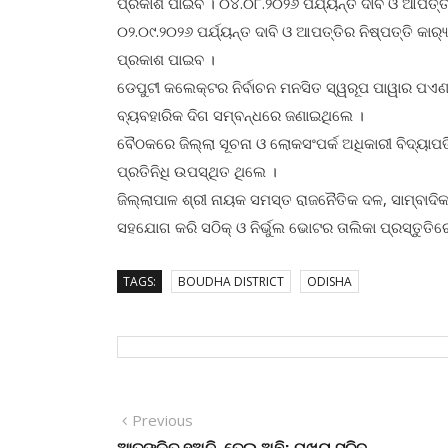
ପ୍ରକାଶ ପାଇବ । ୦୪.୦୮.୨୦୨୬ ପର୍ଯ୍ୟନ୍ତ ଦାବି ଓ ଆପତ୍ତ
୦୨.୦୯.୨୦୨୬ ପର୍ଯ୍ୟନ୍ତ ଦାବି ଓ ଆପତ୍ତିର ନିଷ୍ପତ୍ତି କା
ପ୍ରକାଶ ପାଇବ ।
ଡେପୁଟୀ କଲେକ୍ଟର ନିର୍ବାଚନ ମନସିତ ସ୍ୱରୂପ ପାୱାର ପଏଣ୍ଟ
ବ୍ୟବହାରିକ ଦିଗ ସମ୍ବନ୍ଧରେ ଜଣାଇଥିଲେ ।
ବୈଠକରେ ଜିଲ୍ଲା ସୂଚନା ଓ ଲୋକସଂପର୍କ ଅଧିକାରୀ ବିଦ୍ୟାପତି
ପ୍ରତିନିଧି ଉପସ୍ଥିତ ଥିଲେ ।
ଜିଲ୍ଲାପାଳ ଶ୍ରୀ ନାୟକ ସମସ୍ତ ରାଜନୈତିକ ଦଳ, ସାମ୍ବାଦିକ
ସହଯୋଗ କରି ସଠିକ୍ ଓ ନିର୍ଭୁଲ ଭୋଟର ତାଲିକା ପ୍ରସ୍ତୁତିର
TAGS:
BOUDHA DISTRICT
ODISHA
Post
Previous
Previous
post: