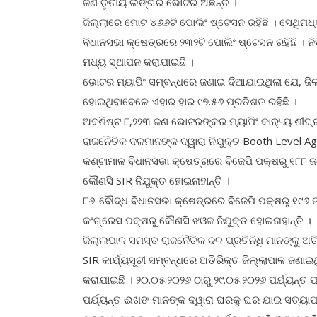
ଜଣ ତୃତୀୟ ଲିଙ୍ଗର ଭୋଟର ଅଛନ୍ତି ।
ଜିଲ୍ଲାରେ ମୋଟ ୪୬୬ଟି ପୋଲିଂ ଷ୍ଟେସନ ରହିଛି । ସେଥିମଧ
ବିଧାନସଭା କ୍ଷେତ୍ରରେ ୨୩୨ଟି ପୋଲିଂ ଷ୍ଟେସନ ରହିଛି ।
ମଧ୍ୟ ସ୍ଥାପନ କରାଯାଇଛି ।
ଭୋଟର ମ୍ୟାପିଂ ସମ୍ବନ୍ଧରେ ଜଣାଇ ଦିଆଯାଇଥିଲା ଯେ, ଜିଲ
ହୋଇଥିବାବେଳେ ଏହାର ହାର ୯୭.୫୬ ପ୍ରତିଶତ ରହିଛି ।
ଅବଶିଷ୍ଟ ୮,୨୨୩ ଜଣ ଭୋଟରଙ୍କର ମ୍ୟାପିଂ କାର‌୍ୟ୍ୟ ଶୀଘ୍
ରାଜନୈତିକ ଦଳମାନଙ୍କ ଦ୍ୱାରା ନିଯୁକ୍ତ Booth Level Ag
କଣ୍ଟାମାଳ ବିଧାନସଭା କ୍ଷେତ୍ରରେ ବିଜେପି ପକ୍ଷରୁ ୧୮୮ 
କୌଣସି SIR ନିଯୁକ୍ତ ହୋଇନାହାନ୍ତି ।
୮୬-ବୌଦ୍ଧ ବିଧାନସଭା କ୍ଷେତ୍ରରେ ବିଜେପି ପକ୍ଷରୁ ୧୯୬ 
କଂଗ୍ରେସ ପକ୍ଷରୁ କୌଣସି ଝଓଜ ନିଯୁକ୍ତ ହୋଇନାହାନ୍ତି ।
ଜିଲ୍ଲପାଳ ସମସ୍ତ ରାଜନୈତିକ ଦଳ ପ୍ରତିନିଧି ମାନଙ୍କୁ ଅତିଶ
SIR କାର୍ଯ୍ୟସୂଚୀ ସମ୍ବନ୍ଧରେ ଅତିରିକ୍ତ ଜିଲ୍ଲାପାଳ ଜଣାଇ
କରାଯାଇଛି । ୨୦.୦୫.୨୦୨୬ ଠାରୁ ୨୯.୦୫.୨୦୨୬ ପର୍ଯ୍ୟନ୍ତ ପ୍ର
ପର୍ଯ୍ୟନ୍ତ ଈଖଙ ମାନଙ୍କ ଦ୍ୱାରା ଘରକୁ ଘର ଯାଇ ସତ୍ୟାପନ