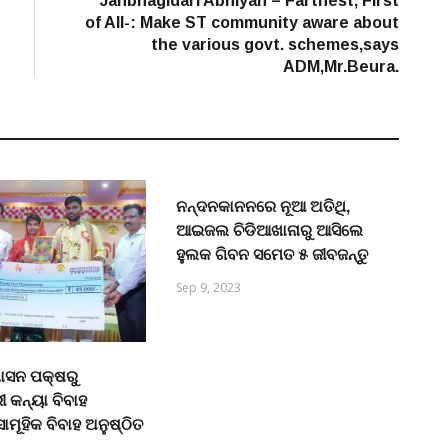
Janbhagidari Abhiyan – Farthest, First
of All-: Make ST community aware about
the various govt. schemes,says
ADM,Mr.Beura.
ନନ୍ଦନକାନନରେ ନୂଆ ଅତିଥି,
ଆଇଜଲ ଚିଡିଆଖାନାରୁ ଆସିଲେ
ହୁଲକ ଗିବନ ସମେତ ୫ ଜୀବଜନ୍ତୁ
Sep 9, 2023
ଶାସନ ପକ୍ଷରୁ
ୀ କନ୍ୟା ବିବାହ
ମୂହିକ ବିବାହ ଅନୁଷ୍ଠିତ