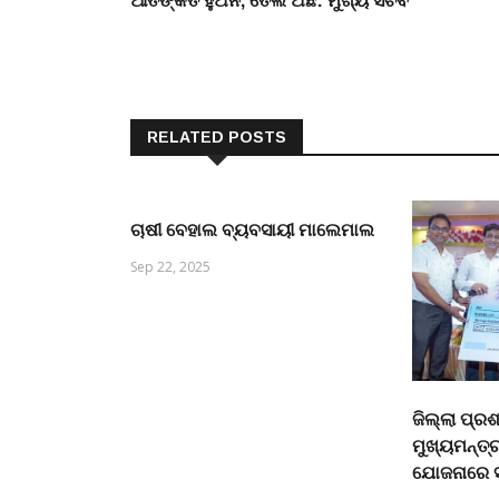
ଆତଙ୍କିତ ହୁଅନି, ତେଲ ଅଛି: ମୁଖ୍ୟ ସଚିବ
navigation
RELATED POSTS
ଚାଷୀ ବେହାଲ ବ୍ୟବସାୟୀ ମାଲେମାଲ
Sep 22, 2025
ଜିଲ୍ଲା ପ୍ର
ମୁଖ୍ୟମନ୍ତ୍ର
ଯୋଜନାରେ ସା