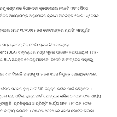
୍ୟରୁ କଣ୍ଟାମାଳ ବିଧାନସଭା କ୍ଷେତ୍ରରେ ୨୩୪ଟି ଏବଂ ବୌଦ୍ଧ
 ନିର୍ବାଚନ ଆୟୋଗଙ୍କ ଅନୁମୋଦନ କ୍ରମେ ଅତିରିକ୍ତ ପୋଲିଂ ଷ୍ଟେସନ
୍ଲାରେ ମୋଟ ୩,୨୯,୧୧୫ ଜଣ ଭୋଟରଙ୍କର ମ୍ୟାପିଂ ସମ୍ପୂର୍ଣ୍ଣ
ର ସମ୍ପନ୍ନ କରାଯିବ ବୋଲି ସୂଚନା ଦିଆଯାଇଥିଲା ।
ent (BLA) ସମ୍ବନ୍ଧରେ ମଧ୍ୟ ସୂଚନା ପ୍ରଦାନ କରାଯାଇଥିଲା । ୮୫-
ଜଣ BLA ନିଯୁକ୍ତ ହୋଇଥିବାବେଳେ, ବିଜେଡି ଓ କଂଗ୍ରେସ ପକ୍ଷରୁ
ଜଣ ଏବଂ ବିଜେଡି ପକ୍ଷରୁ ୧୮୫ ଜଣ ଝଓଜ ନିଯୁକ୍ତ ହୋଇଥିବାବେଳେ,
ୀଘ୍ର ସମସ୍ତ ବୁଥ୍ ପାଇଁ SIR ନିଯୁକ୍ତ କରିବା ପାଇଁ କହିଥିଲେ ।
ଥିଲେ ଯେ, ଓଡ଼ିଶା ରାଜ୍ୟ ପାଇଁ ଯୋଗ୍ୟତା ତାରିଖ ୦୧.୦୭.୨୦୨୬ ଧାର୍ଯ୍ୟ
ସ୍ତୁତି, ପ୍ରଶିକ୍ଷଣ ଓ ପ୍ରିଣ୍ଟିଂ କାର୍ଯ୍ୟ ହେବ । ୨୮.୦୬. ୨୦୨୬
 କାର‌୍ୟ୍ୟ କରାଯିବ । ୦୫.୦୭. ୨୦୨୬ ରେ ଖସଡ଼ା ଭୋଟର ତାଲିକା