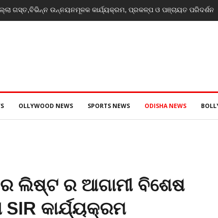
rength, potential unmatched globally: Rahul Gandhi at ‘Chhatron Ki Goon
S
OLLYWOOD NEWS
SPORTS NEWS
ODISHA NEWS
BOL
ର ଲିଷ୍ଟ ର ଆଗାମୀ ବିଶେଷ
ା SIR କାର୍ଯ୍ୟକ୍ରମ