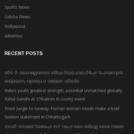
Sports News
Odisha News
Bollywood
Advertise
RECENT POSTS
ସଚିବ ବି. ପରମେଶ୍ୱରନଙ୍କ ବୌଦ୍ଧ ଜିଲ୍ଲା ଗସ୍ତ,ବିଭିନ୍ନ ଉନ୍ନୟନମୂଳକ
କାର୍ଯ୍ୟକ୍ରମ, ପ୍ରକଳ୍ପ ଓ ପଞ୍ଚାୟତ ପରିଦର୍ଶନ
India’s youth greatest strength, potential unmatched globally:
Rahul Gandhi at ‘Chhatron Ki Goonj’ event
From jungle to runway: Former women naxals make a bold
fashion statement in Chhattisgarh
ଗଜପତି :ବାଘଶାଳା “ରାଧାକାନ୍ତ ମଠ” ମହନ୍ତ ଭାବେ ଦାୟିତ୍ୱ ନେଲେ ମହାରାଜ