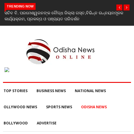
TRENDING NOW
ଲା ଗସ୍ତ,ବିଭିନ୍ନ ଉନ୍ନୟନମୂଳକ
India’s youth greatest strength, potenti
ର୍ଶନ
Rahul Gandhi at ‘Chhatron Ki Goonj’ eve
TOP STORIES
BUSINESS NEWS
NATIONAL NEWS
OLLYWOOD NEWS
SPORTS NEWS
ODISHA NEWS
BOLLYWOOD
ADVERTISE