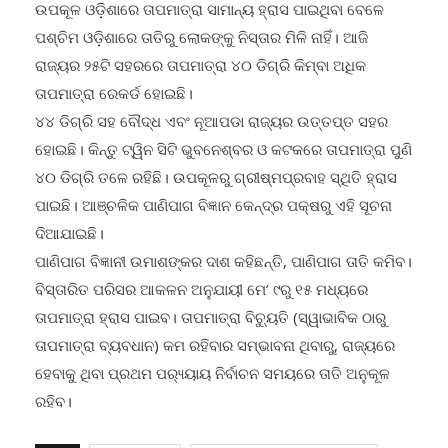
ଉପକୂଳ ଓଡ଼ିଶାରେ ତାପମାତ୍ରା ସାମାନ୍ୟ ହ୍ରାସ ପାଇଥିବା ବେଳେ
ପଶ୍ଚିମ ଓଡ଼ିଶାରେ ତାତିରୁ ଲୋକଙ୍କୁ ନିସ୍ତାର ମିଳି ନାହିଁ। ଆଜି
ରାଜ୍ୟର ୨୫ଟି ସହରରେ ତାପମାତ୍ରା ୪୦ ଡିଗ୍ରି କିମ୍ବା ଅଧିକ
ତାପମାତ୍ରା ରେକର୍ଡ ହୋଇଛି।
୪୪ ଡିଗ୍ରି ସହ ବୌଦ୍ଧ ଏବଂ ନୂଆପଡା ରାଜ୍ୟର ଉତ୍ତପ୍ତ ସହର
ହୋଇଛି। କିନ୍ତୁ ଟ୍ୱିନ ସିଟି ଭୁବନେଶ୍ବର ଓ କଟକରେ ତାପମାତ୍ରା ପୁଣି
୪୦ ଡିଗ୍ରି ତଳେ ରହିଛି। ଉପକୂଳରୁ ଗ୍ରୀଷ୍ମପ୍ରବାହ ସ୍ଥିତି ହ୍ରାସ
ପାଇଛି। ଆଞ୍ଚଳିକ ପାଣିପାଗ ବିଜ୍ଞାନ କେନ୍ଦ୍ର ପକ୍ଷରୁ ଏହି ସୂଚନା
ଦିଆଯାଇଛି।
ପାଣିପାଗ ବିଜ୍ଞାନୀ ଉମାଶଙ୍କର ଦାଶ କହିଛନ୍ତି, ପାଣିପାଗ ତାତି କମିବ।
ବିସ୍ତାରିତ ପରିସର ଆକଳନ ଅନୁଯାୟୀ ମେ’ ୯ରୁ ୧୫ ମଧ୍ୟରେ
ତାପମାତ୍ରା ହ୍ରାସ ପାଇବ। ତାପମାତ୍ରା ବିଚ୍ୟୁତି (ସ୍ୱାଭାବିକ ଠାରୁ
ତାପମାତ୍ରା ବ୍ୟବଧାନ) କମ ରହିବାର ସମ୍ଭାବନା ଥିବାରୁ, ରାଜ୍ୟରେ
ହେବାକୁ ଥିବା ପ୍ରଥମ ପର‌୍ୟ୍ୟାୟ ନିର୍ବାଚନ ସମୟରେ ତାତି ଅନୁକୂଳ
ରହିବ।