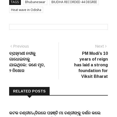
TAGS:
Bhubaneswar
BIUDHA RECORDED 44 DEGREE
Heat wave in Odisha
Post
Previous
Next
Previous
Next
post:
post:
ବ୍ରାହ୍ମଣୀ ନଦୀକୁ
PM Modi’s 10
navigation
ଗାଧୋଇବାକୁ
years of reign
ଯାଇଥିଲେ: ଜଣେ ମୃତ,
has laid a strong
୨ ନିଖୋଜ
foundation for
Viksit Bharat
RELATED POSTS
କଟକ ଚଣ୍ଡୀମନ୍ଦିରରେ ପହଞ୍ଚି ମା ଚଣ୍ଡୀଙ୍କୁ ଦର୍ଶନ କଲେ