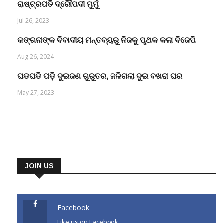
ରାଷ୍ଟ୍ରପତି ଦ୍ରୌପଦୀ ମୁର୍ମୁ
Jul 26, 2023
କଙ୍ଗନାଙ୍କ ବିବାଦୀୟ ମନ୍ତବ୍ୟରୁ ନିଜକୁ ପୃଥକ କଲା ବିଜେପି
Aug 26, 2024
ଘଡଘଡି ପଡ଼ି ଦୁଇଜଣ ଗୁରୁତର, ଜଳିଗଲା ଦୁଇ ବଖରା ଘର
May 27, 2023
JOIN US
Facebook
Like us on Facebook