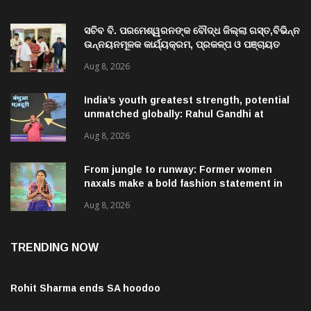
ସଚିବ ବି. ପରମେଶ୍ୱରନଙ୍କ ବୌଦ୍ଧ ଜିଲ୍ଲା ଗସ୍ତ,ବିଭିନ୍ନ
ଉନ୍ନୟନମୂଳକ କାର୍ଯ୍ୟକ୍ରମ, ପ୍ରକଳ୍ପ ଓ ପଞ୍ଚାୟତ
ପରିଦର୍ଶନ
Aug 8, 2026
India’s youth greatest strength, potential
unmatched globally: Rahul Gandhi at
‘Chhatron Ki Goonj’ event
Aug 8, 2026
From jungle to runway: Former women
naxals make a bold fashion statement in
Chhattisgarh
Aug 8, 2026
TRENDING NOW
Rohit Sharma ends SA hoodoo