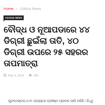
Home
Odisha News
ODISHA NEWS
ବୌଦ୍ଧ ଓ ନୂଆପଡାରେ ୪୪
ଡିଗ୍ରୀ ଛୁଇଁଲା ତାତି, ୪୦
ଡିଗ୍ରୀ ଉପରେ ୨୫ ସହରର
ତାପମାତ୍ରା
May 4, 2024
685
ଭୁବନେଶ୍ବର,୪/୫: ରାଜ୍ୟରେ ଗ୍ରୀଷ୍ମ ପ୍ରବାହ ଜାରି ରହିଛି। କିନ୍ତୁ