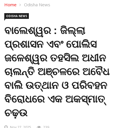
Home
Odisha News
ODISHA NEWS
ବାଲେଶ୍ୱର : ଜିଲ୍ଲା
ପ୍ରଶାସନ ଏବଂ ପୋଲିସ
ଜଳେଶ୍ୱର ତହସିଲ ଅଧୀନ
ଚାଲନ୍ତି ଅଞ୍ଚଳରେ ଅବୈଧ
ବାଲି ଉତ୍ଥାନ ଓ ପରିବହନ
ବିରୋଧରେ ଏକ ଅକସ୍ମାତ୍
ଚଢ଼ଉ
Nov 27, 2025
239