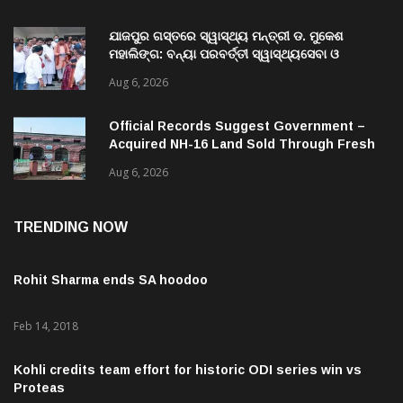
ଯାଜପୁର ଗସ୍ତରେ ସ୍ୱାସ୍ଥ୍ୟ ମନ୍ତ୍ରୀ ଡ. ମୁକେଶ
ମହାଲିଙ୍ଗ: ବନ୍ୟା ପରବର୍ତ୍ତୀ ସ୍ୱାସ୍ଥ୍ୟସେବା ଓ
ଜନସ୍ୱାସ୍ଥ୍ୟ ପରିଚାଳନାର କଲେ ସମୀକ୍ଷା
Aug 6, 2026
Official Records Suggest Government –
Acquired NH-16 Land Sold Through Fresh
Mutations, Raising Questions Over
Aug 6, 2026
Revenue Lapses.
TRENDING NOW
Rohit Sharma ends SA hoodoo
Feb 14, 2018
Kohli credits team effort for historic ODI series win vs
Proteas