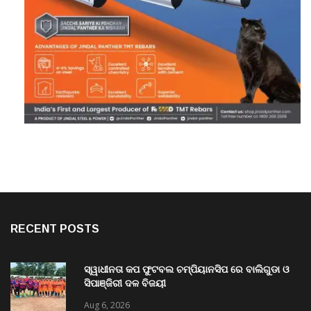
RECENT POSTS
ସ୍ୱାଧୀନତା କପ ଫୁଟବଲ ଚମ୍ପିୟାନସିପ ରେ ବାଲିଗୁଡା ଓ
ସିପାଞ୍ଜିରୀ ଦଳ ବିଜୟୀ
Aug 6, 2026