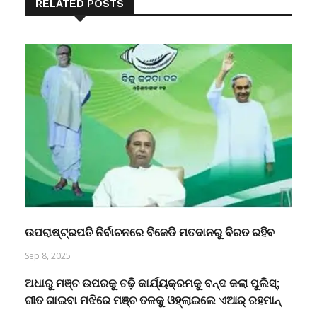
RELATED POSTS
ଉପରାଷ୍ଟ୍ରପତି ନିର୍ବାଚନରେ ବିଜେଡି ମତଦାନରୁ ବିରତ ରହିବ
Sep 8, 2025
ଅଧାରୁ ମଞ୍ଚ ଉପରକୁ ଚଢ଼ି କାର୍ଯ୍ୟକ୍ରମକୁ ବନ୍ଦ କଲା ପୁଲିସ୍;
ଗୀତ ଗାଇବା ମଝିରେ ମଞ୍ଚ ତଳକୁ ଓହ୍ଲାଇଲେ ଏଆର୍ ରହମାନ୍