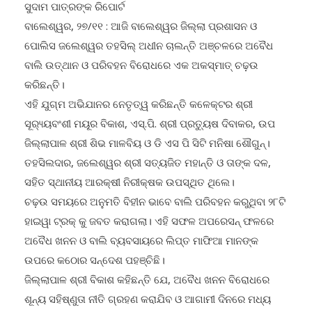
ସୁଦାମ ପାତ୍ରଙ୍କ ରିପୋର୍ଟ
ବାଲେଶ୍ୱର, ୨୭/୧୧ : ଆଜି ବାଲେଶ୍ୱର ଜିଲ୍ଲା ପ୍ରଶାସନ ଓ
ପୋଲିସ ଜଲେଶ୍ୱର ତହସିଲ୍ ଅଧୀନ ଚାଲନ୍ତି ଅଞ୍ଚଳରେ ଅବୈଧ
ବାଲି ଉତ୍ଥାନ ଓ ପରିବହନ ବିରୋଧରେ ଏକ ଅକସ୍ମାତ୍ ଚଢ଼ଉ
କରିଛନ୍ତି।
ଏହି ଯୁଗ୍ମ ଅଭିଯାନର ନେତୃତ୍ୱ କରିଛନ୍ତି କଳେକ୍ଟର ଶ୍ରୀ
ସୂର‌୍ୟ୍ୟବଂଶୀ ମୟୂର ବିକାଶ, ଏସ୍.ପି. ଶ୍ରୀ ପ୍ରତ୍ୟୁଷ ଦିବାକର, ଉପ
ଜିଲ୍ଲାପାଳ ଶ୍ରୀ ଶିଭ ମାଳବିୟ ଓ ଡି ଏସ ପି ସିଟି ମନିଷା ଶୌଗୁନ୍।
ତହସିଲଦାର, ଜଲେଶ୍ୱର ଶ୍ରୀ ସତ୍ୟଜିତ ମହାନ୍ତି ଓ ତାଙ୍କ ଦଳ,
ସହିତ ସ୍ଥାନୀୟ ଆରକ୍ଷୀ ନିରୀକ୍ଷକ ଉପସ୍ଥିତ ଥିଲେ।
ଚଢ଼ଉ ସମୟରେ ଅନୁମତି ବିହୀନ ଭାବେ ବାଲି ପରିବହନ କରୁଥିବା ୨୮ଟି
ହାଇୱା ଟ୍ରକ୍ କୁ ଜବତ କରାଗଲା। ଏହି ସଫଳ ଅପରେସନ୍ ଫଳରେ
ଅବୈଧ ଖନନ ଓ ବାଲି ବ୍ୟବସାୟରେ ଲିପ୍ତ ମାଫିଆ ମାନଙ୍କ
ଉପରେ କଠୋର ସନ୍ଦେଶ ପହଞ୍ଚିଛି।
ଜିଲ୍ଲାପାଳ ଶ୍ରୀ ବିକାଶ କହିଛନ୍ତି ଯେ, ଅବୈଧ ଖନନ ବିରୋଧରେ
ଶୂନ୍ୟ ସହିଷ୍ଣୁତା ନୀତି ଗ୍ରହଣ କରାଯିବ ଓ ଆଗାମୀ ଦିନରେ ମଧ୍ୟ