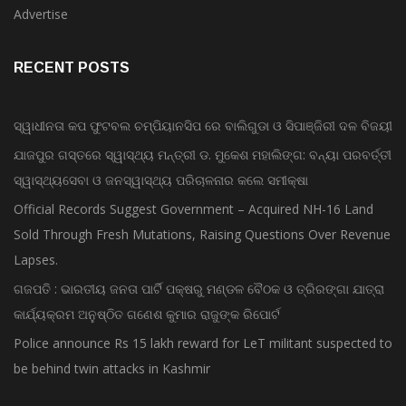
Advertise
RECENT POSTS
ସ୍ୱାଧୀନତା କପ ଫୁଟବଲ ଚମ୍ପିୟାନସିପ ରେ ବାଲିଗୁଡା ଓ ସିପାଞ୍ଜିରୀ ଦଳ ବିଜୟୀ
ଯାଜପୁର ଗସ୍ତରେ ସ୍ୱାସ୍ଥ୍ୟ ମନ୍ତ୍ରୀ ଡ. ମୁକେଶ ମହାଲିଙ୍ଗ: ବନ୍ୟା ପରବର୍ତ୍ତୀ
ସ୍ୱାସ୍ଥ୍ୟସେବା ଓ ଜନସ୍ୱାସ୍ଥ୍ୟ ପରିଚାଳନାର କଲେ ସମୀକ୍ଷା
Official Records Suggest Government – Acquired NH-16 Land
Sold Through Fresh Mutations, Raising Questions Over Revenue
Lapses.
ଗଜପତି : ଭାରତୀୟ ଜନତା ପାର୍ଟି ପକ୍ଷରୁ ମଣ୍ଡଳ ବୈଠକ ଓ ତ୍ରିରଙ୍ଗା ଯାତ୍ରା
କାର୍ଯ୍ୟକ୍ରମ ଅନୁଷ୍ଠିତ ଗଣେଶ କୁମାର ରାଜୁଙ୍କ ରିପୋର୍ଟ
Police announce Rs 15 lakh reward for LeT militant suspected to
be behind twin attacks in Kashmir