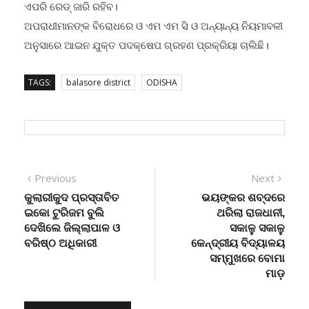
ଏପରି ରେଡ୍ ଜାରି ରହିବ।
ଅପରାଧୀମାନଙ୍କ ବିରୋଧରେ ଓ ଏମ ଏମ ସି ଓ ଅନ୍ୟାନ୍ୟ ନିୟମାବଳୀ
ଅନୁସାରେ ଆଇନ ଯୁକ୍ତ ପଦକ୍ଷେପ ଗ୍ରହଣ ପ୍ରକ୍ରିୟା ଚାଲିଛି।
TAGS:
balasore district
ODISHA
Post
Previous
Next
Previous
Next
post:
post:
କୁଲାରୀକୁଦ ପ୍ରସ୍ତାବିତ
ଭୟଙ୍କର ଶବ୍ଦରେ
navigation
ଇକୋ ଟୁରିଜମ ବୁଲି
ଥରିଲା ରାଜଧାନୀ,
ଦେଖିଲେ ଜିଲ୍ଲାପାଳ ଓ
ସକାଳୁ ସକାଳୁ
ବରିଷ୍ଠ ଅଧିକାରୀ
କେନ୍ଦ୍ରୀୟ ବିଦ୍ୟାଳୟ
ସମ୍ମୁଖରେ ବୋମା
ମାଡ଼