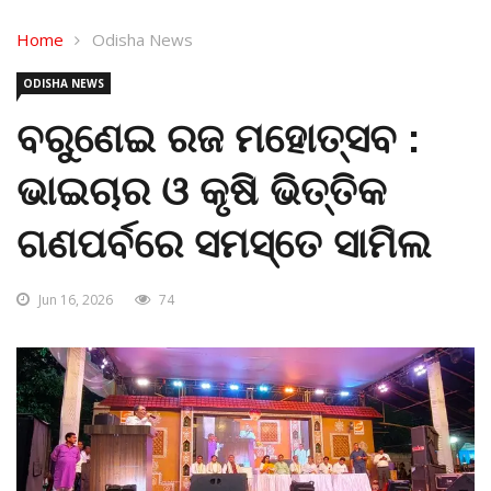
Home
Odisha News
ODISHA NEWS
ବରୁଣେଇ ରଜ ମହୋତ୍ସବ :
ଭାଇଚାର ଓ କୃଷି ଭିତ୍ତିକ
ଗଣପର୍ବରେ ସମସ୍ତେ ସାମିଲ
Jun 16, 2026
74