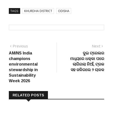
ଧୁମଧାମରେ ରଜ ଉତ୍ସବ ପାଳନ କରାଯାଉଛି।
TAGS:
KHURDHA DISTRICT
ODISHA
Post
Previous
Next
Previous
Next
post:
post:
AM/NS India
ଦୁଇ ଟ୍ରେଲର
navigation
champions
ମଧ୍ୟରେ ଧକ୍କା ପରେ
environmental
ଲାଗିଗଲା ନିଆଁ, ଟ୍ରକ
stewardship in
ସହ ଜଳିଗଲେ ୨ ଚାଳକ
Sustainability
Week 2026
RELATED POSTS