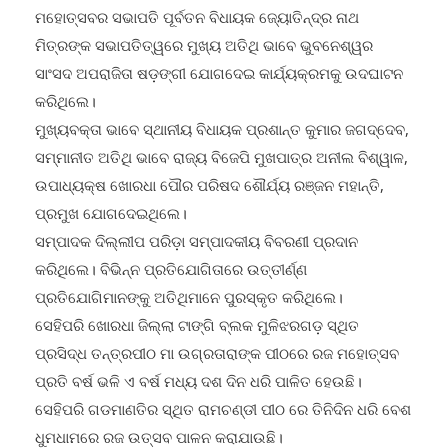
ସନ୍ଧ୍ୟାରେ ‘ଦିଶାନ୍ତ\’ ପକ୍ଷରୁ ଅନୁଷ୍ଠିତ ୧୮ ତମ ବରୁଣେଇ ରଜ
ମହୋତ୍ସବର ସଭାପତି ପୂର୍ବତନ ବିଧାୟକ ଜ୍ୟୋତିନ୍ଦ୍ର ନାଥ
ମିତ୍ରଙ୍କ ସଭାପତିତ୍ୱରେ ମୁଖ୍ୟ ଅତିଥି ଭାବେ ଭୁବନେଶ୍ୱର
ସାଂସଦ ଅପରାଜିତା ଷଡ଼ଙ୍ଗୀ ଯୋଗଦେଇ କାର୍ଯ୍ୟକ୍ରମକୁ ଉଦଘାଟନ
କରିଥିଲେ।
ମୁଖ୍ୟବକ୍ତା ଭାବେ ସ୍ଥାନୀୟ ବିଧାୟକ ପ୍ରଶାନ୍ତ କୁମାର ଜଗଦ୍ଦେବ,
ସମ୍ମାନୀତ ଅତିଥି ଭାବେ ରାଜ୍ୟ ବିଜେପି ମୁଖପାତ୍ର ଅନୀଲ ବିଶ୍ୱାଳ,
ଉପାଧ୍ୟକ୍ଷ ଖୋରଧା ପୌର ପରିଷଦ ଶୌର୍ଯ୍ୟ ରଞ୍ଜନ ମହାନ୍ତି,
ପ୍ରମୁଖ ଯୋଗଦେଇଥିଲେ।
ସମ୍ପାଦକ ଦିଲ୍ଲୀପ ପରିଡ଼ା ସମ୍ପାଦକୀୟ ବିବରଣୀ ପ୍ରଦାନ
କରିଥିଲେ। ବିଭିନ୍ନ ପ୍ରତିଯୋଗିତାରେ ଉତ୍ତୀର୍ଣ୍ଣ
ପ୍ରତିଯୋଗିମାନଙ୍କୁ ଅତିଥିମାନେ ପୁରସ୍କୃତ କରିଥିଲେ।
ସେହିପରି ଖୋରଧା ଜିଲ୍ଲା ଟାଙ୍ଗି ବ୍ଲକ ମୁଳିଝରଗଡ଼ ସ୍ଥିତ
ପ୍ରସିଦ୍ଧ ତନ୍ତ୍ରପୀଠ ମା ଉଗ୍ରତାରାଙ୍କ ପୀଠରେ ରଜ ମହୋତ୍ସବ
ପ୍ରତି ବର୍ଷ ଭଳି ଏ ବର୍ଷ ମଧ୍ୟ ଦଶ ଦିନ ଧରି ପାଳିତ ହେଉଛି।
ସେହିପରି ଗଡମାଣତିର ସ୍ଥିତ ରାମଚଣ୍ଡୀ ପୀଠ ରେ ତିନିଦିନ ଧରି ବେଶ