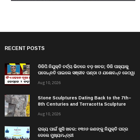
RECENT POSTS
ଡିଜିପି ନିଯୁକ୍ତି ଚର୍ଚ୍ଚା ଭିତରେ ବଡ଼ ଖବର; ଡିଜି ପାହ୍ୟାକୁ
ପଦୋନ୍ନତି ପାଇଲେ ସଞ୍ଜୀବ ପଣ୍ଡା ଓ ଯଶୋବନ୍ତ ଜେଠୱା
Aug 10, 2026
Stone Sculptures Dating Back to the 7th–
8th Centuries and Terracotta Sculpture
from the 11th–12th Centuries Unearthed
Aug 10, 2026
Again in Mantra-Famed Mayong, Assam
ରାଜ୍ୟ ପାଇଁ ଖୁସି ଖବର: ୧୩୨୬ ଜଣଙ୍କୁ ନିଯୁକ୍ତି ପତ୍ର