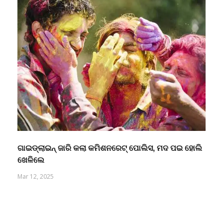
ଗାଇଡ୍‌ଲାଇନ୍ ଜାରି କଲା କମିଶନରେଟ୍ ପୋଲିସ, ମଦ ପଇ ହୋଲି
ଖେଳିଲେ
Mar 12, 2025