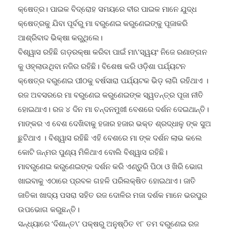
ମା ବରୁଣେଇ ପୀଠ ହେଉଛି ଏକ ଐତିହ୍ୟ ସମ୍ପନ୍ନ ପର୍ଯ୍ୟଟନ
କ୍ଷେତ୍ର। ପାଇକ ବିଦ୍ରୋହ ସମୟରେ ବୀର ପାଇକ ମାନେ ଯୁଦ୍ଧ
କ୍ଷେତ୍ରକୁ ଯିବା ପୂର୍ବରୁ ମା ବରୁଣେଇ କରୁଣେଇଙ୍କୁ ପୂଜାକରି
ଆଶ୍ରିବାଦ ଭିକ୍ଷା କରୁଥିଲେ।
ବିଶ୍ୱାସ ରହିଛି ଗଡ଼ରକ୍ଷା କରିବା ପାଇଁ ମା\’ସ୍ୱୟଂ ନିଜେ ରଣାଙ୍ଗନ
କୁ ଓହ୍ଲାଉଥିବା ନଜିର ରହିଛି। ବିଶେଷ କରି ଓଡ଼ିଶା ପର୍ଯ୍ୟଟନ
କ୍ଷେତ୍ର ବରୁଣେଇ ପୀଠକୁ ବର୍ଷସାରା ପର୍ଯ୍ୟଟକ ଭିଡ଼ ଲାଗି ରହିଥାଏ ।
ରଜ ଅବସରରେ ମା ବରୁଣେଇ କରୁଣେଇଙ୍କ ସ୍ୱତନ୍ତ୍ର ପୂଜା ନୀତି
ହୋଇଥାଏ। ରଜ ୪ ଦିନ ମା ଚନ୍ଦନମୁଖୀ ବେଶରେ ଦର୍ଶନ ଦେଇଥାନ୍ତି।
ମାଙ୍କର ଏ ବେଶ ଦେଖିବାକୁ ହଜାର ହଜାର ଭକ୍ତ ଶ୍ରଦ୍ଧାଳୁ ଙ୍କ ସୁଅ
ଛୁଟିଥାଏ । ବିଶ୍ୱାସ ରହିଛି ଏହି ବେଶରେ ମା ଙ୍କ ଦର୍ଶନ ଲାଭ କଲେ
କୋଟି ଜନ୍ମର ପୁଣ୍ୟ ମିଳିଥାଏ ବୋଲି ବିଶ୍ୱାସ ରହିଛି।
ମାବରୁଣେଇ କରୁଣେଇଙ୍କ ଦର୍ଶନ କରି ଏଣ୍ଡୁରି ପିଠା ଓ ଖିରି ଭୋଗ
ଖାଇବାକୁ ଏଠାରେ ପ୍ରବଳ ଗହଳି ପରିଲକ୍ଷିତ ହୋଇଥାଏ। ଜାତି
ଜାତିକା ଖାଦ୍ୟ ପସରା ସହିତ ରଜ ଦୋଳିର ମଜା ଦର୍ଶକ ମାନେ ଭରପୁର
ଉପଭୋଗ କରୁଛନ୍ତି।