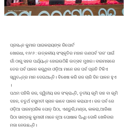
ପ୍ରସନ୍ନ କୁମାର ପାଇକରାୟଙ୍କ ରିପୋର୍ଟ
ଖୋରଧା, ୧୬/୬ : ଉତ୍କଳୀୟ ସଂସ୍କୃତିର ମହାନ ଗଣପର୍ବ ‘ରଜ’ ପାଇଁ
ଗାଁ ଠାରୁ ସହର ପର୍ଯ୍ୟନ୍ତ ହୋଇଉଠିଛି ଉତ୍ସବ ମୁଖର। ବାରମାସରେ
ତେର ପର୍ବ ପାଳନ କରୁଥିବା ଓଡ଼ିଆ ମାନେ ରଜ ପର୍ବ ପ୍ରତି ଟିକିଏ
ସ୍ୱତନ୍ତ୍ର ମାନ ଦେଇଥାନ୍ତି। ବିଶେଷ କରି ରଜ ଚାରି ଦିନ ପାଳନ ହୁଏ
।
ପଥମ ପହିଲି ରଜ, ଦ୍ୱିତୀୟ ରଜ ସଂକ୍ରାନ୍ତି, ତୃତୀୟ ଭୂମି ଦାହ ବା ଭୂମି
ଦହନ, ଚତୁର୍ଥ ବସୁମତୀ ସ୍ନାନ ଭାବେ ପାଳନ କରାଯାଏ। ରଜ ପର୍ବ ରେ
ଓଡ଼ିଆ ପାରମ୍ପରିକ ପୋଡ଼ ପିଠା, ଏଣ୍ଡୁରି,ମଣ୍ଡା, କାକରା,ଆରିଶା
ପିଠା ସାଙ୍ଗକୁ କୁମାରୀ ମାନେ ନୂଆ ପୋଷାକ ପିନ୍ଧି ଦୋଳି ଖେଳିବାର