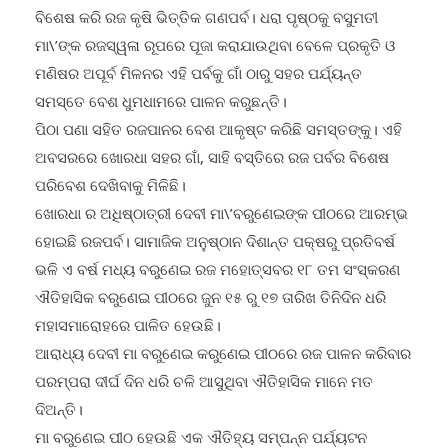
ମଜା ନେଉଛନ୍ତି।
ବିଶେଷ କରି ରଜ କୃଷି ଭିତ୍ତିକ ଗଣପର୍ବ। ଧରା ପୃଷ୍ଠକୁ ବସୁମତୀ
ମା\’ଙ୍କ ରଜସ୍ୱଳା ରୂପରେ ପୂଜା କରାଯାଉଥିବା ବେଳେ ପ୍ରକୃତି ଓ
ମଣିଷର ଅପୂର୍ବ ମିଳନର ଏହି ପର୍ବକୁ ଗାଁ ଠାରୁ ସହର ପର୍ଯ୍ୟନ୍ତ
ସମସ୍ତେ ବେଶ ଧୁମଧାମରେ ପାଳନ କରୁଛନ୍ତି।
ପିଠା ପଣା ସହିତ ରଜପାନର ବେଶ ଆକୃଷ୍ଟ କରିଛି ସମସ୍ତଙ୍କୁ। ଏହି
ଅବସରରେ ଖୋରଧା ସହର ଗାଁ, ସାହି ବସ୍ତିରେ ରଜ ପର୍ବର ବିଶେଷ
ପରିବେଶ ଦେଖିବାକୁ ମିଳିଛି।
ଖୋରଧା ର ଅଧିଷ୍ଠାତ୍ରୀ ଦେବୀ ମା\’ବରୁଣେଇଙ୍କ ପୀଠରେ ଆରମ୍ଭ
ହୋଇଛି ରଜପର୍ବ। ସାମାଜିକ ଅନୁଷ୍ଠାନ ଦିଶାନ୍ତ ପକ୍ଷରୁ ପ୍ରତିବର୍ଷ
ଭଳି ଏ ବର୍ଷ ମଧ୍ୟ ବରୁଣେଇ ରଜ ମହୋତ୍ସବର ୧୮ ତମ ସଂସ୍କରଣ
ଐତିହାସିକ ବରୁଣେଇ ପୀଠରେ ଜୁନ ୧୫ ରୁ ୧୭ ତାରିଖ ତିନିଦିନ ଧରି
ମହାସମାରୋହରେ ପାଳିତ ହେଉଛି।
ଆରାଧ୍ୟ ଦେବୀ ମା ବରୁଣେଇ କରୁଣେଇ ପୀଠରେ ରଜ ପାଳନ କରିବାର
ପରମ୍ପରା ଦୀର୍ଘ ଦିନ ଧରି ଚଳି ଆସୁଥିବା ଐତିହାସିକ ମାନେ ମତ
ଦିଅନ୍ତି।