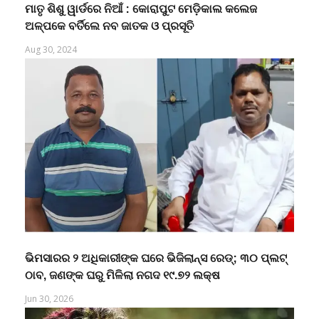
ମାତୃ ଶିଶୁ ୱାର୍ଡରେ ନିଆଁ : କୋରାପୁଟ ମେଡ଼ିକାଲ କଲେଜ
ଅଳ୍ପକେ ବର୍ତିଲେ ନବ ଜାତକ ଓ ପ୍ରସୂତି
Aug 30, 2024
ଭିମସାରର ୨ ଅଧିକାରୀଙ୍କ ଘରେ ଭିଜିଲାନ୍ସ ରେଡ୍‌; ୩୦ ପ୍ଲଟ୍
ଠାବ, ଜଣଙ୍କ ଘରୁ ମିଳିଲା ନଗଦ ୧୯.୭୨ ଲକ୍ଷ
Jun 30, 2026