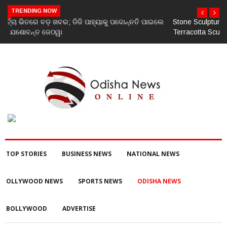
TRENDING NOW
Stone Sculptures Dating Back to the 7th–8th Centuries and
Terracotta Sculpture from the 11th–12th Centuries Unearthed
Again in Mantra-Famed Mayong, Assam
TOP STORIES
BUSINESS NEWS
NATIONAL NEWS
OLLYWOOD NEWS
SPORTS NEWS
ODISHA NEWS
BOLLYWOOD
ADVERTISE