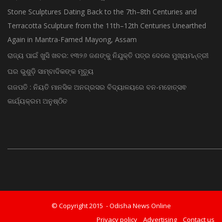
ସଞ୍ଜୀବ ପଣ୍ଡା ଓ ଯଶୋବନ୍ତ ଜେଠୱା
Stone Sculptures Dating Back to the 7th–8th Centuries and
Terracotta Sculpture from the 11th–12th Centuries Unearthed
Again in Mantra-Famed Mayong, Assam
ରାଜ୍ୟ ପାଇଁ ଖୁସି ଖବର: ୧୩୨୬ ଜଣଙ୍କୁ ନିଯୁକ୍ତି ପତ୍ର ଦେଲେ ମୁଖ୍ୟମନ୍ତ୍ରୀ
ଘର ଭୁଶୁଡ଼ି ସାମ୍ବାଦିକଙ୍କ ମୃତ୍ୟୁ
ଗଜପତି : ନିୟତି ମାନସିକ ଅନଗ୍ରସର ବିଦ୍ୟାଳୟରେ ବନ-ମହୋତ୍ସଵ
କାର୍ଯ୍ୟକ୍ରମ ଅନୁଷ୍ଠିତ
© Copyright 2015 - Odisha News Online