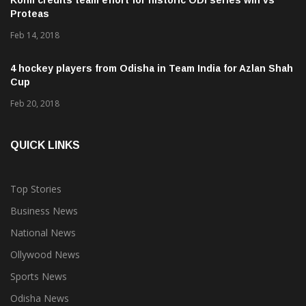
Kohli credits team effort for historic ODI series win vs
Proteas
Feb 14, 2018
4 hockey players from Odisha in Team India for Azlan Shah
Cup
Feb 20, 2018
QUICK LINKS
Top Stories
Business News
National News
Ollywood News
Sports News
Odisha News