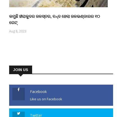
କମୁଛି ହୀରାକୁଦର ଜଳସ୍ତର, ବନ୍ଦ ହେଲା ଜଳଭଣ୍ଡାରର ୧୦
ଗେଟ୍
Aug 8, 2023
JOIN US
Facebook
Like us on Facebook
Twitter