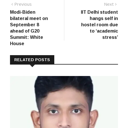
Post
Previous
Next
Previous
Next
post:
post:
Modi-Biden
IIT Delhi student
navigation
bilateral meet on
hangs self in
September 8
hostel room due
ahead of G20
to ‘academic
Summit: White
stress’
House
RELATED POSTS