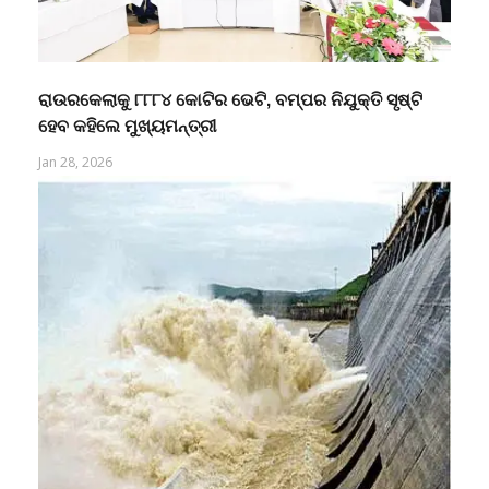
ରାଉରକେଲାକୁ ୮୮୮୪ କୋଟିର ଭେଟି, ବମ୍ପର ନିଯୁକ୍ତି ସୃଷ୍ଟି
ହେବ କହିଲେ ମୁଖ୍ୟମନ୍ତ୍ରୀ
Jan 28, 2026