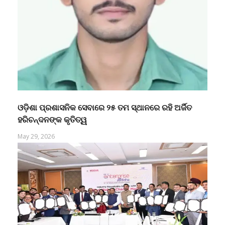
ଓଡ଼ିଶା ପ୍ରଶାସନିକ ସେବାରେ ୨୫ ତମ ସ୍ଥାନରେ ରହି ଅର୍ଜିତ
ହରିଚନ୍ଦନଙ୍କ କୃତିତ୍ୱ
May 29, 2026