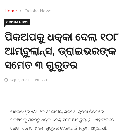
Home
Odisha News
ODISHA NEWS
ପିକଅପକୁ ଧକ୍କା ଦେଲା ୧୦୮
ଆମ୍ବୁଲାନ୍ସ, ଡ୍ରାଇଭରଙ୍କ
ସମେତ ୩ ଗୁରୁତର
Sep 2, 2023
721
ବାଲେଶ୍ୱର,୨/୯: ୬୦ ନଂ ଜାତୀୟ ରାଜପଥ ରୁପସା ନିକଟରେ
ପିକଅପକୁ ପଛପଟୁ ଧକ୍କା ଦେଲା ୧୦୮ ଆମ୍ବୁଲାନ୍ସ। ଏହାଫଳରେ
ରୋଗୀ ସମେତ ୫ ଜଣ ଗୁରୁତର ହୋଇଛନ୍ତି।ସୂଚନା ଅନୁଯାୟୀ,