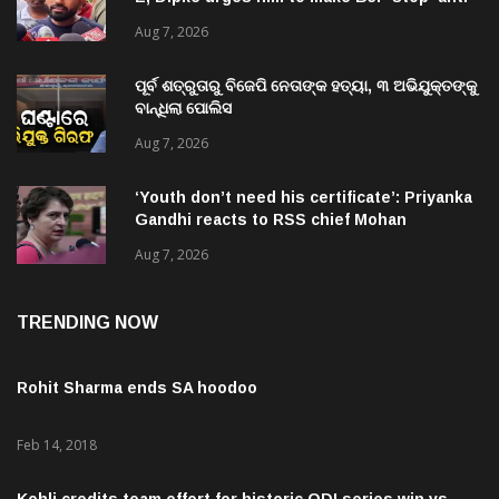
national’ jibes
Aug 7, 2026
ପୂର୍ବ ଶତ୍ରୁତାରୁ ବିଜେପି ନେତାଙ୍କ ହତ୍ୟା, ୩ ଅଭିଯୁକ୍ତଙ୍କୁ
ବାନ୍ଧିଲା ପୋଲିସ
Aug 7, 2026
‘Youth don’t need his certificate’: Priyanka
Gandhi reacts to RSS chief Mohan
Bhagwat’s Gen Z remarks
Aug 7, 2026
TRENDING NOW
Rohit Sharma ends SA hoodoo
Feb 14, 2018