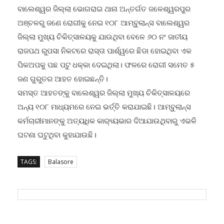
ବାଲେଶ୍ୱର ଜିଲ୍ଲା ଭୋଗରାଇ ଥାନା ଅନ୍ତର୍ଗତ ଜଳେଶ୍ୱରପୁର
ଅଞ୍ଚଳରୁ ଜଣେ ରୋଗୀକୁ ନେଇ ୧୦୮ ଆମ୍ବୁଲାନ୍ସ ବାଲେଶ୍ୱର
ଜିଲ୍ଲା ମୁଖ୍ୟ ଚିକିତ୍ସାଳୟକୁ ଯାଉଥିବା ବେଳେ ୬୦ ନଂ ଜାତୀୟ
ରାଜପଥ ରୁପସା ନିକଟରେ ରାସ୍ତା ପାର୍ଶ୍ୱରେ ଛିଡା ହୋଇଥିବା ଏକ
ପିକଅପକୁ ପଛ ପଟୁ ଧକ୍କା ଦେଇଥିଲା। ଫଳରେ ରୋଗୀ ସମେତ ୫
ଜଣ ଗୁରୁତର ଆହତ ହୋଇଛନ୍ତି।
ସମସ୍ତ ଆହତଙ୍କୁ ବାଲେଶ୍ୱର ଜିଲ୍ଲା ମୁଖ୍ୟ ଚିକିତ୍ସାଳୟରେ
ଅନ୍ୟ ୧୦୮ ମାଧ୍ୟମରେ ନେଇ ଭର୍ତ୍ତି କରାଯାଇଛି। ଆମ୍ବୁଲାନ୍ସ
କର୍ମଚାରୀମାନଙ୍କୁ ଅତ୍ୟଧିକ କାର‌୍ୟ୍ୟଭାର ଦିଆଯାଉଥିବାରୁ ଏଭଳି
ଘଟଣା ଘଟୁଥିବା କୁହାଯାଉଛି।
TAGS:
Balasore