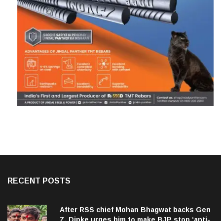
RECENT POSTS
After RSS chief Mohan Bhagwat backs Gen
Z, Dipke urges him to make BJP stop ‘anti-