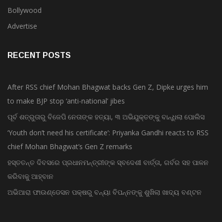
Bollywood
Advertise
RECENT POSTS
After RSS chief Mohan Bhagwat backs Gen Z, Dipke urges him
to make BJP stop ‘anti-national’ jibes
ପୂର୍ବ ଶତ୍ରୁତାରୁ ବିଜେପି ନେତାଙ୍କ ହତ୍ୟା, ୩ ଅଭିଯୁକ୍ତଙ୍କୁ ବାନ୍ଧିଲା ପୋଲିସ
‘Youth don’t need his certificate’: Priyanka Gandhi reacts to RSS
chief Mohan Bhagwat’s Gen Z remarks
ହସ୍ତତନ୍ତ ଦିବସରେ ପ୍ରଧାନମନ୍ତ୍ରୀଙ୍କ ସ୍ବଦେଶୀ ବାର୍ତ୍ତା, ଗର୍ବର ସହ ପାଳନ
କରିବାକୁ ଆହ୍ବାନ
ଅଭିଆରା ଫାଉଣ୍ଡେସନ ପକ୍ଷରୁ ବନ୍ୟା ବିପନ୍ନଙ୍କୁ ଶୁଖିଲା ଖାଦ୍ୟ ବଣ୍ଟନ