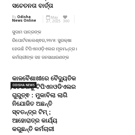
ଉଦ୍ୟୋଗ ଟିପି ନର୍ଦର୍ଣ୍ଣ ଓଡ଼ିଶା
ସଚେତନତା ବାର୍ତ୍ତା
ଡିଷ୍ଟ୍ରିବ୍ୟୁସନ୍ ଲିମିଟେଡ
By
Odisha
May
(ଟିପିଏନଓଡିଏଲ୍) ବିଶେଷ ଗୁରୁତ୍ଵ
News Online
27, 2025
360
ଦେଉଛି ।ପିଏମ
ସୁଦାମ ପାତ୍ରଙ୍କ
ରିପୋର୍ଟବାଲେଶ୍ଵର,୨୭/୫: ସୁରକ୍ଷା
CONTINUE READING
ହେଉଛି ଟିପିଏନଓଡ଼ିଏଲର ମୂଳମନ୍ତ୍ର।
କର୍ମଚାରୀଙ୍କ ସହ ଜନସାଧାରଣଙ୍କ
ସୁରକ୍ଷାକୁ ଟିପିଏନଓଡ଼ିଏଲ ବିଶେଷ
ଗୁରୁତ୍ଵ ଦେଉଛି। ତେବେ
କାଳବୈଶାଖୀରେ ବୈଦ୍ୟୁତିକ
ଜନସାଧାରଣଙ୍କ ସଚେତନତା ଅଭାବରୁ
ODISHA NEWS
ସତର୍କତାକୁ ଟିପିଏନଓଡିଏଲର
ଅଧିକାଂଶ ବୈଦ୍ୟୁତିକ ଦୁର୍ଘଟଣା ଘଟୁଥିବା
ଗୁରୁତ୍ଵ : ମୁକାବିଲା ଲାଗି
ସୂଚନା ମିଳିଥିବା ବେଳେ ଏହାକୁ
ନିଯୋଜିତ ଅଛନ୍ତି
ଗୁରୁତ୍ଵର ସହ ଗ୍ରହଣ କରି
ସ୍ବତନ୍ତ୍ର ଟିମ୍ ;
ପ୍ରତିଷେଧକମୂଳକ ପଦକ୍ଷେପ
ଆହୋରାତ୍ର କାର୍ଯ୍ୟ
ଗ୍ରହଣ କରିଛି।ବିଦ୍ୟୁତ ତାର ଓ
କରୁଛନ୍ତି କର୍ମଚାରୀ
ଟ୍ରାନ୍ସଫର୍ମର ନିକଟରେ ନିର୍ମାଣ କାର୍ଯ୍ୟ,