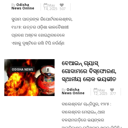
By
Odisha
May
ହୁକିଂ ଆଦି ପାଇଁ ଅଧିକ ଦୁର୍ଘଟଣା
News Online
14, 2025
507
ସୁଦାମ ପାତ୍ରଙ୍କ ରିପୋର୍ଟବାଲେଶ୍ଵର,
CONTINUE READING
୧୪/୫: ଉତ୍ତର ଓଡ଼ିଶା କାଳବୈଶାଖୀ
ପ୍ରବଣ ଅଞ୍ଚଳ ହୋଇଥିବାବେଳେ
ଏହାକୁ ଦୃଷ୍ଟିରେ ରଖି ଟିପି ନର୍ଦର୍ଣ୍ଣ
ଓଡ଼ିଶା ଡିଷ୍ଟ୍ରିବ୍ୟୁସନ
ଲିମିଟେଡ(ଟିପିଏନଓଡିଏଲ) ଗତ କିଛି
ବେଆଇନ୍ ଗ୍ୟାସ୍
ବର୍ଷ ମଧ୍ୟରେ ଅନେକ ଯୁଗାନ୍ତକାରୀ
ODISHA NEWS
ଗୋଦାମରେ ବିସ୍ଫୋରଣ,
ପଦକ୍ଷେପ ନେବା ସହ ଏହି ଦିଗରେ
ସ୍ଥାନୀୟ ଲୋକ ଭୟଭୀତ
ପ୍ରୟାସକୁ ଦ୍ଵିଗୁଣିତ କରିଛି।ଭିତ୍ତିଭୂମି
By
Odisha
May
ସୁଦୃଢ଼ୀକରଣ ଏବଂ ତ୍ବରିତ ସମାଧାନ
News Online
12, 2025
377
ଦିଗରେ ଗୁରୁତ୍ବ ଦେଇ କମ୍ପାନୀ
ବାଲେଶ୍ବର/ ଚାନ୍ଦିପୁର, ୧୨/୫ :
କାଳବୈଶାଖୀ ଜନିତ ଆହ୍ବାନର
ବାଲେଶ୍ବର ମେରାଇନ୍ ଥାନା
ମୁକାବିଲା କରିବା ପାଇଁ ପ୍ରସ୍ତୁତ
ବଳରାମଗଡ଼ିରେ ଭୟଙ୍କର
ଅଗ୍ନିକାଣ୍ଡ ଘଟିଥିବାର ଖବର ମିଳିଛି।