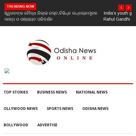
TRENDING NOW
India’s youth greatest strength, potential unmatched globally:
Rahul Gandhi at ‘Chhatron Ki Goonj’ event
TOP STORIES
BUSINESS NEWS
NATIONAL NEWS
OLLYWOOD NEWS
SPORTS NEWS
ODISHA NEWS
BOLLYWOOD
ADVERTISE