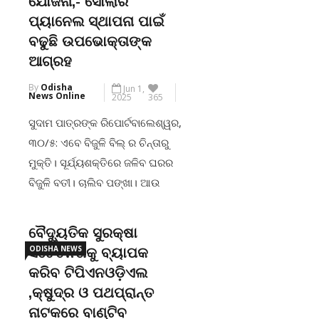
ଯୋଜନା,- ସୋଲାର
ଗାଧୋଇବା ବେଳେ ୩ଜଣ ପର୍ଯ୍ୟଟକ
ପ୍ୟାନେଲ ସ୍ଥାପନା ପାଇଁ
ବୁଡିଯାଇଥିଲେ । ଖବର ପାଇ ସ୍ଥାନୀୟ
ବଢୁଛି ଉପଭୋକ୍ତାଙ୍କ
ପ୍ରଶାସନ ପର‌୍ୟ୍ୟଟକଙ୍କୁ ଉଦ୍ଧାର
ଆଗ୍ରହ
ପାଇଁ ସ୍ପିଡ ବୋଟ ପଠାଇଥିଲା ।
By
Odisha
Jun 1,
ଉଦ୍ଧାରକାରି ଟିମ […]
News Online
2025
365
ସୁଦାମ ପାତ୍ରଙ୍କ ରିପୋର୍ଟବାଲେଶ୍ୱର,
CONTINUE READING
୩୦/୫: ଏବେ ବିଜୁଳି ବିଲ୍ ର ଚିନ୍ତାରୁ
ମୁକ୍ତି। ସୂର୍ଯ୍ୟଶକ୍ତିରେ ଜଳିବ ଘରର
ବିଜୁଳି ବତୀ। ଚାଲିବ ପଙ୍ଖା। ଆଉ
ଘରର ସବୁ ବୈଦ୍ୟୁତିକ ଉପକରଣ।
ପିଏମ୍ ସୂର୍ଯ୍ୟ ଘର ମୁଫ୍ତ ବିଜୁଳି
ବୈଦ୍ୟୁତିକ ସୁରକ୍ଷା
ଯୋଜନା ଅଧୀନରେ ଘର ଛାତରେ
ODISHA NEWS
ସଚେତନତାକୁ ବ୍ୟାପକ
ସୋଲାର ପ୍ୟାନେଲ ସ୍ଥାପନାକୁ
କରିବ ଟିପିଏନଓଡ଼ିଏଲ
ପ୍ରୋତ୍ସାହିତ କରିବା ପାଇଁ ଟାଟା ପାୱାର
,କ୍ଷୁଦ୍ର ଓ ପଥପ୍ରାନ୍ତ
ଓ ଓଡ଼ିଶା ସରକାରଙ୍କ ଯୌଥ
ନାଟକରେ ବାଣ୍ଟିବ