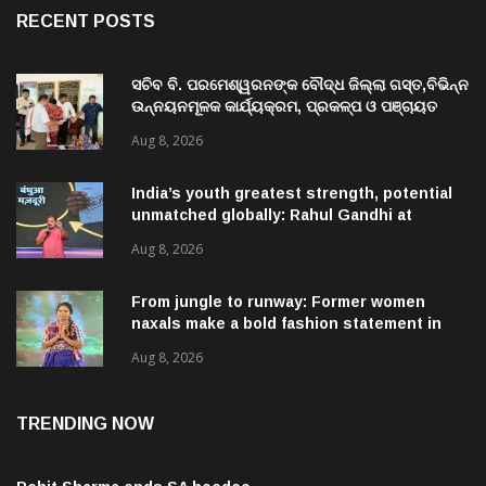
RECENT POSTS
ସଚିବ ବି. ପରମେଶ୍ୱରନଙ୍କ ବୌଦ୍ଧ ଜିଲ୍ଲା ଗସ୍ତ,ବିଭିନ୍ନ
ଉନ୍ନୟନମୂଳକ କାର୍ଯ୍ୟକ୍ରମ, ପ୍ରକଳ୍ପ ଓ ପଞ୍ଚାୟତ
ପରିଦର୍ଶନ
Aug 8, 2026
India’s youth greatest strength, potential
unmatched globally: Rahul Gandhi at
‘Chhatron Ki Goonj’ event
Aug 8, 2026
From jungle to runway: Former women
naxals make a bold fashion statement in
Chhattisgarh
Aug 8, 2026
TRENDING NOW