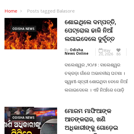
Home
Posts tagged Balasore
ଶୋଇଥିଲେ ଦମ୍ପତ୍ତି,
ODISHA NEWS
ପେଟ୍ରୋଲ ଢାଳି ନିଆଁ
ଲଗାଇଦେଲେ ଦୁର୍ବୃତ୍ତ
By
Odisha
May
News Online
20, 2026
86
ବାଲେଶ୍ୱର ,୨୦/୫ : ବାଲେଶ୍ୱର
ଚକ୍ରଡ଼ା ଗାଁରେ ଅଭାବନୀୟ ଘଟଣା ।
ସ୍ୱାମୀ-ସ୍ତ୍ରୀ ଶୋଇଥିବା ବେଳେ ନିଆଁ
ଲଗାଇଦେଲେ । ଏହି ନିଆଁରେ ପୋଡ଼ି
ହୋଇ ଦୁଇ ଜଣ ଗୁରୁତର ହୋଇଛନ୍ତି ।
ଗୁରୁତର ଅବସ୍ଥାରେ ସ୍ୱାମୀ-
ମୋରମ ମାଫିଆଙ୍କ
ସ୍ତ୍ରୀଙ୍କୁ ନିକଟସ୍ଥ ମେଡିକାଲରେ
ODISHA NEWS
ଆତଙ୍କରାଜ, ଖଣି
ଭର୍ତ୍ତି କରାଯାଇଛି । ବସ୍ତା ଥାନା
ଅଧିକାରୀଙ୍କୁ ଗୋଡ଼େଇ
ପୋଲିସ ଘଟଣାସ୍ଥଳରେ ପହଞ୍ଚି