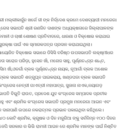
ୀ ମଲ୍ଲୀକାର୍ଜୁନ ଖର୍ଗେ ଜୀ ଙ୍କ ନିର୍ଦ୍ଦେଶ କ୍ରମେ ଦେଶବ୍ୟାପୀ ମନରେଗା
୍ରେସ ସଭାପତି ଶ୍ରୀ ରଣଜିତ ଦାଶଙ୍କ ଅଧ୍ୟକ୍ଷତାରେ ଜିଲ୍ଲାପାଳଙ୍କ
ମନମାନୀ ଓ ଚାଷୀ ଶୋଷଣ ପ୍ରତିବାଦରେ, ଧାରଣା ଓ ବିକ୍ଷୋଭ କରାଯାଇ
ୁରକ୍ଷା ପାଇଁ ଏକ ସ୍ମାରକପତ୍ର ପ୍ରଦାନ କରାଯାଇଥିଲା।
 ଆୟୋଜିତ ବିକ୍ଷୋଭ ସଭାରେ ଡିସିସି ବରିଷ୍ଠ ଉପସଭାପତି ଲକ୍ଷ୍ମୀଧର
ା ସରୋଜ ପରିଡ଼ା, ହୁସେନ ଖାଁ, ମନୋଜ ସାହୁ, ପୂର୍ଣ୍ଣଚନ୍ଦ୍ର ଶାନ୍ତ,
ିମ ଖାଁ,ଓଡଗାଁ ବ୍ଲକ ପୂର୍ଣ୍ଣଚନ୍ଦ୍ର ନାୟକ, ନୂଆଗାଁ ବ୍ଲକ ଅଶୋକ
ର ବ୍ଲକ ସଭାପତି ଶତ୍ରୁଘ୍ନ ପାଇକରାୟ, ଖଣ୍ଡପଡା ବ୍ଲକ ସଭାପତି
ଳା କଂଗ୍ରେସ ନେତ୍ରୀ ଗାଏତ୍ରୀ ମହାପାତ୍ର, ସୁଜାତା ନାଏକ,ନୟାଗଡ଼
ସଭାପତି ବିଭୁତି ରାଉତ, ପ୍ରଦେଶ ଯୁବ କଂଗ୍ରେସ ସମ୍ପାଦକ ପ୍ରତୀକ
 ସାହୁ ଏବଂ ଶ୍ରମିକ କଂଗ୍ରେସ ସଭାପତି ପ୍ରମୁଖ ମନରେଗା ଆଇନ ଏବଂ
ଙ୍କ ଦାନାପାଣି ଉପରେ ନକରାତ୍ମକ ପ୍ରଭାବ ପକାଇଥିବା କହିଥିଲେ।
ଟି ଶ୍ରମିକ, କ୍ରୁଷକ ଓ ଦିନ ମଜୁରିଆ ଙ୍କୁ ସର୍ବନିମ୍ନ ୧୦୦ ଦିନର
ିଜେପି ସରକାର ର ଭିଭି ରାମଜୀ ଆଇନ ରେ ଶ୍ରମିକ ମାନଙ୍କ ପାଇଁ ନିଶ୍ଚିତ