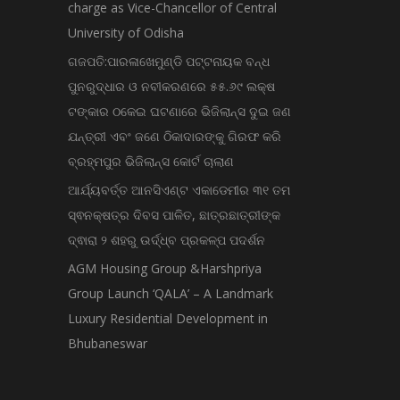
charge as Vice-Chancellor of Central
University of Odisha
ଗଜପତି:ପାରଳାଖେମୁଣ୍ଡି ପଟ୍ଟନାୟକ ବନ୍ଧ
ପୁନରୁଦ୍ଧାର ଓ ନବୀକରଣରେ ୫୫.୬୯ ଲକ୍ଷ
ଟଙ୍କାର ଠକେଇ ଘଟଣାରେ ଭିଜିଲାନ୍ସ ଦୁଇ ଜଣ
ଯନ୍ତ୍ରୀ ଏବଂ ଜଣେ ଠିକାଦାରଙ୍କୁ ଗିରଫ କରି
ବ୍ରହ୍ମପୁର ଭିଜିଲାନ୍ସ କୋର୍ଟ ଚାଲାଣ
ଆର୍ଯ୍ୟବର୍ତ୍ତ ଆନସିଏଣ୍ଟ ଏକାଡେମୀର ୩୧ ତମ
ସ୍ଵନକ୍ଷତ୍ର ଦିବସ ପାଳିତ, ଛାତ୍ରଛାତ୍ରୀଙ୍କ
ଦ୍ଵାରା ୨ ଶହରୁ ଉର୍ଦ୍ଧ୍ବ ପ୍ରକଳ୍ପ ପଦର୍ଶନ
AGM Housing Group &Harshpriya
Group Launch ‘QALA’ – A Landmark
Luxury Residential Development in
Bhubaneswar