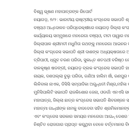
ବିଶ୍ୱ ଭୂଷଣ ମହାପାତ୍ରଙ୍କ ରିପୋର୍ଟ
ନୟାଗଡ଼, ୭/୨ : ଭାରତୀୟ ରାଷ୍ଟ୍ରୀୟ କଂଗ୍ରେସ ସଭାପତି ଶ୍ର
ବଞ୍ଚାଓ ଆନ୍ଦୋଳନ ପରିପ୍ରେକ୍ଷୀରେ ନୟାଗଡ଼ ଜିଲ୍ଲା କଂଗ
କାର୍ଯ୍ୟାଳୟ ସମ୍ମୁଖରେ ମନରେଗା ବଞ୍ଚାଓ, ଟାଟା ପାୱାର 
ଜିଲ୍ଲାପାଳ ଶ୍ରୀମତୀ ମଧୁମିତା ରଥଙ୍କୁ ମନରେଗା ଆଇନର ସ
ଜିଲ୍ଲା କଂଗ୍ରେସ ସଭାପତି ଶ୍ରୀ ଦାଶଙ୍କ ଅଧ୍ୟକ୍ଷତାରେ
ତ୍ରିପାଠୀ, ଧ୍ରୁବ ଚରଣ ପରିଡା, ସୁକାନ୍ତ ଶତପଥୀ ବରିଷ୍ଠ ନେତ
ବାଳକୃଷ୍ଣ ଷଡଙ୍ଗୀ, ନୟାଗଡ଼ ବ୍ଲକ କଂଗ୍ରେସ ସଭାପତି ହାସ
ନାୟକ, ଦଶପଲ୍ଲା ବୁଲୁ ପରିଡା, ଗଣିଆ ହାଲିମ ଖାଁ, ରଣପୁ
ଲିଳିବାଳା ନାଏକ, ଡିସିସି ସମ୍ପାଦିକା ଅରୁନ୍ଧତୀ ମିଶ୍ର,ମହି
ମୁନିସିପାଲିଟି ସଭାପତି ରାଜକିଶୋର ଜେନା, ଓଡଗାଁ ଏନଏସି 
ମହାପାତ୍ର, ଜିଲ୍ଲା ଛାତ୍ର କଂଗ୍ରେସ ସଭାପତି ଶିବରଞ୍ଜନ
ମହାତ୍ମା ଗାନ୍ଧୀଙ୍କ ନାମକୁ ବାଦଦେବା ସହିତ ଶ୍ରମିକମାନ
ଏବଂ କଂଗ୍ରେସ ସରକାର ସମୟର ମନରେଗା ଆଇନ୍ ଦେଶର ୪୦ କୋ
ନିଶ୍ଚିତ ରୋଜଗାର ପ୍ରାପ୍ତ କରୁଥିବା ବେଳେ ବର୍ତ୍ତମାନର ବ