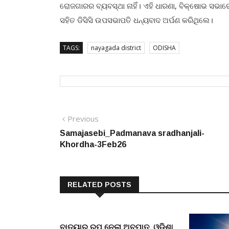
ରୋଜଗାରର ବ୍ୟବସ୍ଥା ନାହିଁ। ଏହି ଧାରଣା, ବିକ୍ଷୋଭ ସଭାରେ
ସହିତ ଡିସିସି ଉପସଭାପତି ଧନ୍ୟବାଦ ଅର୍ପଣ କରିଥିଲେ।
TAGS:
nayagada district
ODISHA
Post
Previous
Previous
post:
Samajasebi_Padmanava sradhanjali-
navigation
Khordha-3Feb26
RELATED POSTS
ବାତ୍ୟାର ରୂପ ନେଲା ଅବପାତ, ଓଡ଼ିଶା