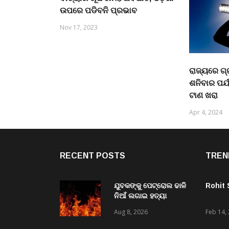
ଉପରେ ପଡିବନି ପ୍ରଭାବ
Nov 17, 2023
ରାଜ୍ୟରେ ଗ୍
ଶନିବାର ପର
ଟାଣ ଖରା
Apr 4, 2024
RECENT POSTS
TREN
ଯୁବକଙ୍କୁ ପେଟ୍ରୋଲ ଢାଳି
Rohit
ନିଆଁ ଲଗାଇ ହତ୍ୟା
ଉଦ୍ୟମ ଅଭିଯୋଗ
Aug 8, 2026
Feb 14,