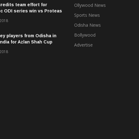
credits team effort for
Ollywood News
ic ODI series win vs Proteas
Sports News
 2018
Odisha News
Bollywood
ey players from Odisha in
ndia for Azlan Shah Cup
Advertise
 2018