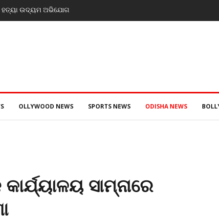
ାଇ ହତ୍ୟା ଉଦ୍ୟମ ଅଭିଯୋଗ
S
OLLYWOOD NEWS
SPORTS NEWS
ODISHA NEWS
BOL
କାର୍ଯ୍ୟାଳୟ ସାମ୍ନାରେ
ା