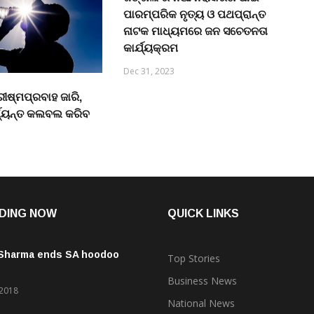
ପାରମ୍ପରିକ ନୃତ୍ୟ ଓ ପଥପ୍ରାନ୍ତ
ନାଟକ ମାଧ୍ୟମରେ ଜନ ସଚେତନତା
କାର୍ଯ୍ୟକ୍ରମ
Dec 31, 2023
ରୀଷ୍ମପ୍ରବାହ ଜାରି,
୍ଯ୍ୟନ୍ତ କଲବଲ କରିବ
DING NOW
QUICK LINKS
 Sharma ends SA hoodoo
Top Stories
Business News
 2018
National News