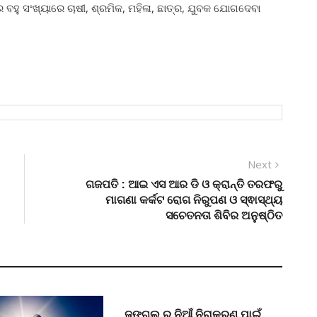
 ବହୁ ସଂଖ୍ୟାରେ ଚାଷୀ, ଶ୍ରମିକ, ମହିଳା, ଛାତ୍ର, ଯୁବକ ଯୋଗଦେବା
Next
Next
post:
ଗଜପତି : ଆଇ ଏସ ଆର ଡି ଓ କ୍ରାନ୍ତି ତରଫରୁ
ମାଗଣା କର୍କଟ ରୋଗ ନିରୁପଣ ଓ ସ୍ଵାସ୍ଥ୍ୟ
ସଚେତନତା ଶିବିର ଅନୁଷ୍ଠିତ
ଜଙ୍ଗଲ ର ନିଆଁ ନିରାକରଣ ପାଇଁ