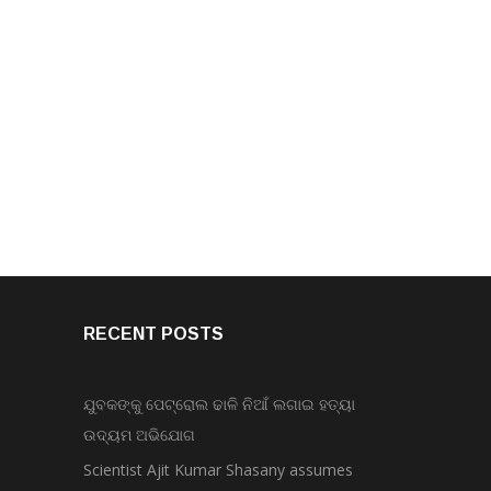
RECENT POSTS
ଯୁବକଙ୍କୁ ପେଟ୍ରୋଲ ଢାଳି ନିଆଁ ଲଗାଇ ହତ୍ୟା
ଉଦ୍ୟମ ଅଭିଯୋଗ
Scientist Ajit Kumar Shasany assumes