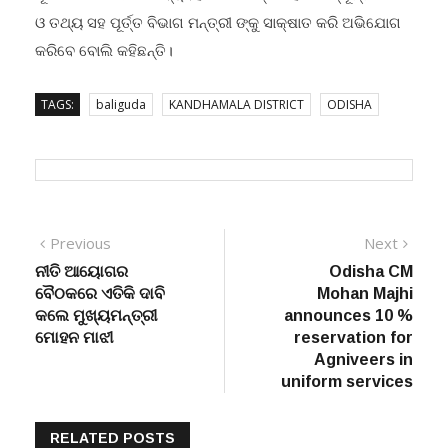
ଓ ତଥ୍ୟ ସହ ପୂର୍ତ୍ତ ବିଭାଗ ମନ୍ତ୍ରୀ ଙ୍କୁ ସାକ୍ଷାତ କରି ଅଭିଯୋଗ
କରିବେ ବୋଲି କହିଛନ୍ତି।
TAGS:
baliguda
KANDHAMALA DISTRICT
ODISHA
Post
Previous
Next
Previous
Next
post:
post:
ନୀତି ଆୟୋଗର
Odisha CM
navigation
ବୈଠକରେ ଏତିକି ଦାବି
Mohan Majhi
କଲେ ମୁଖ୍ୟମନ୍ତ୍ରୀ
announces 10 %
ମୋହନ ମାଝୀ
reservation for
Agniveers in
uniform services
RELATED POSTS