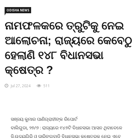
ODISHA NEWS
ନାମଫଳକରେ ତ୍ରୁଟିକୁ ନେଇ
ଆଲୋଚନା; ରାଜ୍ୟରେ କେବେଠୁ
ହେଲାଣି ୧୪୮ ବିଧାନସଭା
କ୍ଷେତ୍ର ?
Jul 27, 2024
511
ସଞ୍ଜୟ କୁମାର ପାଣିଗ୍ରାହୀଙ୍କ ରିପୋର୍ଟ
ବାଲିଗୁଡା, ୨୭/୭ : ରାଜ୍ୟରେ ୧୪୭ଟି ବିଧାନସଭା ଆସନ ଥିବାବେଳେ
ଜି.ଉଦୟଗିରି ଓ ଦାରିଙ୍ଗବାଡି ବିଧାନସଭା କ୍ଷେତ୍ରକୁ ନେଇ ଏବେ