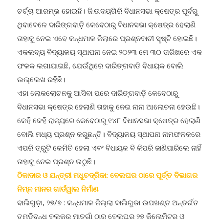
ଚର୍ଚ୍ଚା ଆରମ୍ଭ ହୋଇଛି। ଜି.ଉଦୟଗିରି ବିଧାନସଭା କ୍ଷେତ୍ର ପୂର୍ବରୁ
ଥିବାବେଳେ ଦାରିଙ୍ଗବାଡ଼ି କେବେଠାରୁ ବିଧାନସଭା କ୍ଷେତ୍ର ହେଲାଣି
ତାହାକୁ ନେଇ ଏବେ କନ୍ଧମାଳ ଜିଲାରେ ପ୍ରଶ୍ନବାଚୀ ସୃଷ୍ଟି ହୋଇଛି।
ଏକଲବ୍ୟ ବିଦ୍ୟାଳୟ ସ୍ଥାପନା ନେଇ ୨୦୨୩ ମେ ୩୦ ତାରିଖରେ ଏକ
ଫଳକ ଲଗାଯାଇଛି, ଯେଉଁଥିରେ ଦାରିଙ୍ଗବାଡି ବିଧାୟକ ବୋଲି
ଉଲ୍ଲେଖ ରହିଛି।
ଏହା ଲୋକଲୋଚନକୁ ଆସିବା ପରେ ଦାରିଙ୍ଗବାଡ଼ି କେବେଠାରୁ
ବିଧାନସଭା କ୍ଷେତ୍ର ହେଲାଣି ତାହାକୁ ନେଇ ନାନା ଆଲୋଚନା ହେଉଛି।
କେହି କେହି ରାଜ୍ୟରେ କେବେଠାରୁ ୧୪୮ ବିଧାନସଭା କ୍ଷେତ୍ର ହେଲାଣି
ବୋଲି ମଧ୍ୟ ପ୍ରଶ୍ନ କରୁଛନ୍ତି। ବିଦ୍ୟାଳୟ ସ୍ଥାପନା ନାମଫଳକରେ
ଏପରି ତ୍ରୁଟି କେମିତି ହେଲା ଏବଂ ବିଧାୟକ ବି କିପରି ଜାଣିପାରିଲେ ନାହିଁ
ତାହାକୁ ନେଇ ପ୍ରଶ୍ନ ଉଠୁଛି।
ଠିକାଦାର ଓ ଯନ୍ତ୍ରୀ ମଧୁଚଦ୍ରିକା: ବେଲଘର ଠାରେ ପୂର୍ତ୍ତ ବିଭାଗର
ନିମ୍ନ ମାନର ଗାର୍ଡୱାଲ ନିର୍ମାଣ
ବାଲିଗୁଡ଼ା, ୨୭/୭ : କନ୍ଧମାଳ ଜିଲ୍ଲା ବାଲିଗୁଡା ଉପଖଣ୍ଡ ଅନ୍ତର୍ଗତ
ତୁମୁଡ଼ିବନ୍ଧ ବ୍ଲକର ମାତୃଗାଁ ଠାରୁ ବେଲଘର ୨୭ କିଲୋମିଟର ଓ