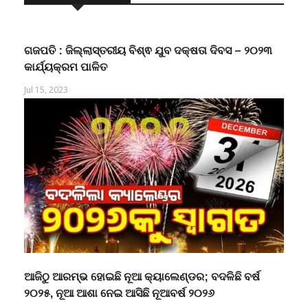
ଗଜପତି : ଜିଲ୍ଲାସ୍ତରୀୟ ବିଶ୍ଵ ଯୁବ ଦକ୍ଷତା ଦିବସ – ୨୦୨୩
କାର୍ଯ୍ୟକ୍ରମ ପାଳିତ
Jul 15, 2023
ଆଜିଠୁ ଆରମ୍ଭ ହୋଇଛି ନୂଆ କ୍ୟାଲେଣ୍ଡର; ବଦଳିଛି ବର୍ଷ
୨୦୨୫, ନୂଆ ଆଶା ନେଇ ଆସିଛି ନୂଆବର୍ଷ ୨୦୨୬