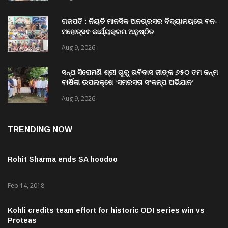
ଗଜପତି : ନିୟତି ମାନସିକ ଅନଗ୍ରସର ବିଦ୍ୟାଳୟରେ ବନ-
ମହୋତ୍ସଵ କାର୍ଯ୍ୟକ୍ରମ ଅନୁଷ୍ଠିତ
Aug 9, 2026
ସନ୍ଥ ସିରୋମଣି ଶ୍ରୀ ଗୁରୁ ରବିଦାସ ଜୀଙ୍କ ୬୫୦ ତମ ଜନ୍ମ
ବାର୍ଷିକୀ ଉପଲକ୍ଷେ ‘ସମରସତା ସଂକଳ୍ପ ଅଭିଯାନ’
ଅନୁଷ୍ଠିତ
Aug 9, 2026
TRENDING NOW
Rohit Sharma ends SA hoodoo
Feb 14, 2018
Kohli credits team effort for historic ODI series win vs
Proteas