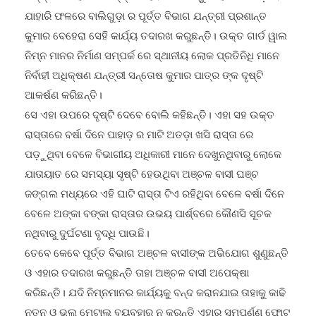
ଯାହାରି ଫଳରେ ବାଲିଗୁଡ଼ା ର ପୂର୍ତ୍ତ ବିଭାଗ ଯନ୍ତ୍ରୀ ପ୍ରଶାନ୍ତ
କୁମାର ବେହେରା ସେହି କାର୍ଯ୍ୟ ତଦାରଖ କରୁଛନ୍ତି। ଉକ୍ତ ଗାର୍ଡ ୱାଲ
ନିମ୍ନ ମାନର ନିର୍ମାଣ ସମ୍ପର୍କ ରେ ସ୍ଥାନୀୟ ଲୋକ ପ୍ରତିନିଧି ମାନେ
ନିର୍ବାହୀ ଅଧିକ୍ଷଣ ଯନ୍ତ୍ରୀ ସନ୍ତୋଷ କୁମାର ପାତ୍ର ଙ୍କ ଦୃଷ୍ଟି
ଆକର୍ଷଣ କରିଛନ୍ତି।
ସେ ଏହା ଉପରେ ଦୃଷ୍ଟି ଦେବେ ବୋଲି କହିଛନ୍ତି। ଏହା ସହ ଉକ୍ତ
ରାସ୍ତାରେ ବର୍ଷା ଦିନେ ପାହାଡ଼ ର ମାଟି ଅତଡ଼ା ଖସି ରାସ୍ତା ରେ
ପଡ଼ୁଥିବା ବେଳେ ବିଭାଗୀୟ ଅଧିକାରୀ ମାନେ ଦେଖୁନଥିବାରୁ ଲୋକେ
ଯାତାୟାତ ରେ ସମସ୍ୟା ସୃଷ୍ଟି ହେଉଥିବା ଅଞ୍ଚଳ ବାସୀ ଘଞ୍ଚ
ଜଙ୍ଗଲ ମଧ୍ୟରେ ଏହି ଘାଟି ରାସ୍ତା ଟିଏ ରହିଥିବା ବେଳେ ବର୍ଷା ଦିନେ
ବେଳେ ଅଙ୍କା ବଙ୍କା ରାସ୍ତାର ଉଭୟ ପାର୍ଶ୍ବରେ କୌଣସି ସୂଚକ
ନଥିବାରୁ ଦୁର୍ଘଟଣା ବୃଦ୍ଧି ପାଉଛି।
ତେବେ କେବେ ପୂର୍ତ୍ତ ବିଭାଗ ଅଞ୍ଚଳ ବାସୀଙ୍କ ଅଭିଯୋଗ ଶୁଣୁଛନ୍ତି
ଓ ଏହାର ତଦାରଖ କରୁଛନ୍ତି ତାହା ଅଞ୍ଚଳ ବାସୀ ଅପେକ୍ଷା
କରିଛନ୍ତି। ଯଦି ନିମ୍ନମାନର କାର୍ଯ୍ୟକୁ ବନ୍ଦ କରାନଯାଇ ତାହାକୁ କାଢି
ନୂତନ ଓ ଭଲ ମେଟାଲ ବ୍ୟବହାର ନ କରନ୍ତି ଏହାର ସମ୍ପୂର୍ଣ୍ଣ ଫୋଟ