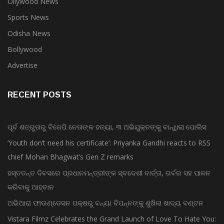
Ollywood News
Sports News
Odisha News
Bollywood
Advertise
RECENT POSTS
ପୂର୍ବ ଶତ୍ରୁତାରୁ ବିଜେପି ନେତାଙ୍କ ହତ୍ୟା, ୩ ଅଭିଯୁକ୍ତଙ୍କୁ ବାନ୍ଧିଲା ପୋଲିସ
‘Youth don’t need his certificate’: Priyanka Gandhi reacts to RSS
chief Mohan Bhagwat’s Gen Z remarks
ହସ୍ତତନ୍ତ ଦିବସରେ ପ୍ରଧାନମନ୍ତ୍ରୀଙ୍କ ସ୍ବଦେଶୀ ବାର୍ତ୍ତା, ଗର୍ବର ସହ ପାଳନ
କରିବାକୁ ଆହ୍ବାନ
ଅଭିଆରା ଫାଉଣ୍ଡେସନ ପକ୍ଷରୁ ବନ୍ୟା ବିପନ୍ନଙ୍କୁ ଶୁଖିଲା ଖାଦ୍ୟ ବଣ୍ଟନ
Vistara Filmz Celebrates the Grand Launch of Love To Hate You: