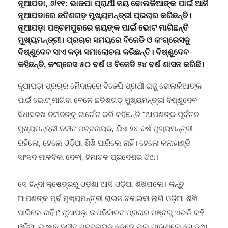
ନୂଆପଡା, ୬/୧୧: ଭାଜପା ପ୍ରାର୍ଥୀ ଜୟ ଢୋଲକିଆଙ୍କ ପାଇଁ ଆଜି
ନୂଆପଡାରେ ଛତିଶଗଡ଼ ମୁଖ୍ୟମନ୍ତ୍ରୀ ପ୍ରଚାର କରିଛନ୍ତି।
ନୂଆପଡ଼ା ପଞ୍ଚମପୁରରେ ଜୟଙ୍କ ପାଇଁ ଭୋଟ ମାଗିଛନ୍ତି
ମୁଖ୍ୟମନ୍ତ୍ରୀ। ପ୍ରଚାର ସମୟରେ ବିଜେଡି ଓ କଂଗ୍ରେସକୁ
ବିଷ୍ଣୁଦେବ ସାଏ କଡ଼ା ସମାଲୋଚନା କରିଛନ୍ତି। ବିଷ୍ଣୁଦେବ
କହିଛନ୍ତି, କଂଗ୍ରେସ ୫୦ ବର୍ଷ ଓ ବିଜେଡି ୨୪ ବର୍ଷ ଶାସନ କରିଛି।
ନୂଆପଡ଼ା ପ୍ରଚାର ମୈଦାନରେ ବିଜେପି ପ୍ରାର୍ଥୀ ରାଜୁ ଢୋଲକିଆଙ୍କ
ପାଇଁ ଭୋଟ୍ ମାଗିବା ବେଳେ ଛତିଶଗଡ଼ ମୁଖ୍ୟମନ୍ତ୍ରୀ ବିଷ୍ଣୁଦେବ
ସିଧାସଳଖ ନବୀନଙ୍କୁ ଟାର୍ଗେଟ କରି କହିଛନ୍ତି “ଆପଣଙ୍କ ପୂର୍ବତନ
ମୁଖ୍ୟମନ୍ତ୍ରୀ ନବୀନ ପଟ୍ଟନାୟକ, ଯିଏ ୨୪ ବର୍ଷ ମୁଖ୍ୟମନ୍ତ୍ରୀ
ରହିଲେ, ହେଲେ ଓଡ଼ିଆ ଶିଖି ପାରିଲେ ନାହିଁ। ହେଲେ କଳାହାଣ୍ଡି
ସାଂସଦ ମାଳବିକା ଦେବୀ, ହିମାଚଳ ପ୍ରଦେଶର ଝିଅ।
ସେ ହିନ୍ଦୀ କ୍ଷେତ୍ରରୁ ଓଡ଼ିଶା ଆସି ଓଡ଼ିଆ ଶିଖିଗଲେ। କିନ୍ତୁ
ଆପଣଙ୍କ ପୂର୍ବ ମୁଖ୍ୟମନ୍ତ୍ରୀ ରାଇଜ ଚଳାଇବା ଲାଗି ଓଡ଼ିଆ ଶିଖି
ପାରିଲେ ନାହିଁ।” ନୂଆପଡ଼ା ଉପନିର୍ବାଚନ ପ୍ରଚାର ମଞ୍ଚରୁ ଏଭଳି କହି
ଓଡ଼ିଆ ଭାଷାକୁ ନବୀନ ପଟ୍ଟନାୟକ କେତେ ଭଲ ପାଉଥିଲେ ସେ କଥା