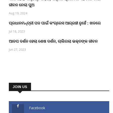
ଜୀବନ ନେଲା ପୁଅ
Aug 19, 2024
ପ୍ରଧାନମନ୍ତ୍ରୀ ପଦ ପାଇଁ କଂଗ୍ରେସ ଆଗ୍ରହୀ ନୁହେଁ : ଖଡଗେ
Jul 18, 2023
ଆଡପ ଦର୍ଶନ ହେଲା ଶେଷ ଦର୍ଶନ, ଚାଲିଗଲା ଭକ୍ତଙ୍କ ଜୀବନ
Jun 27, 2023
JOIN US
Facebook