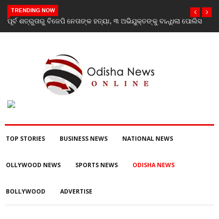
TRENDING NOW
ୁକ୍ତଙ୍କୁ ବାନ୍ଧିଲା ପୋଲିସ
‘Youth don’t need his certificate’: Priyanka Gandhi
RSS chief Mohan Bhagwat’s Gen Z remarks
TOP STORIES
BUSINESS NEWS
NATIONAL NEWS
OLLYWOOD NEWS
SPORTS NEWS
ODISHA NEWS
BOLLYWOOD
ADVERTISE