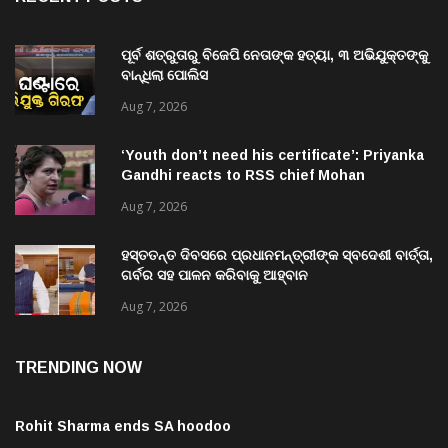
ପୂର୍ବ ଶତ୍ରୁତାରୁ ବିଜେପି ନେତାଙ୍କ ହତ୍ୟା, ୩ ଅଭିଯୁକ୍ତଙ୍କୁ
ବାନ୍ଧିଲା ପୋଲିସ
Aug 7, 2026
‘Youth don’t need his certificate’: Priyanka
Gandhi reacts to RSS chief Mohan
Bhagwat’s Gen Z remarks
Aug 7, 2026
ହସ୍ତତନ୍ତ ଦିବସରେ ପ୍ରଧାନମନ୍ତ୍ରୀଙ୍କ ସ୍ବଦେଶୀ ବାର୍ତ୍ତା,
ଗର୍ବର ସହ ପାଳନ କରିବାକୁ ଆହ୍ବାନ
Aug 7, 2026
TRENDING NOW
Rohit Sharma ends SA hoodoo