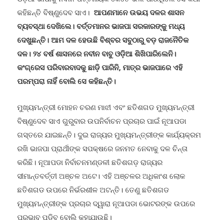
କହିଛନ୍ତି ବିଷ୍ଣୁଦେବ ସାଏ।
ଆପଣମାନେ ଉଭୟ ଦଳର ଶାସନ
ବ୍ୟବସ୍ଥା ଦେଖିଲେ। ବର୍ତ୍ତମାନର ଭାଜପା ସରକାରଙ୍କୁ ମଧ୍ୟ
ଦେଖୁଛନ୍ତି। ଆମ ଦଳ ହେଉଛି ବିଶ୍ବର ସବୁଠାରୁ ବଡ଼ ରାଜନୈତିକ
ଦଳ। ୨୪ ବର୍ଷ ଶାସନରେ ନବୀନ ବାବୁ ଓଡ଼ିଆ ଶିଖିପାରିଲେନି।
କଂଗ୍ରେସ ପରିବାରବାଦକୁ ଛାଡ଼ି ପାରିନି
,
ମାତ୍ର ଭାଜପାରେ ଏହି
ପରମ୍ପରା ନାହିଁ ବୋଲି ସେ କହିଛନ୍ତି।
ମୁଖ୍ୟମନ୍ତ୍ରୀ ମୋହନ ଚରଣ ମାଝୀ ଏବଂ ଛତିଶଗଡ ମୁଖ୍ୟମନ୍ତ୍ରୀ
ବିଷ୍ଣୁଦେବ ସାଏ ଗୁରୁବାର ଉପନିର୍ବାଚନ ପ୍ରଚାର ପାଇଁ ନୂଆପଡା
ଗସ୍ତରେ ଯାଇଛନ୍ତି। ଦୁଇ ରାଜ୍ୟର ମୁଖ୍ୟମନ୍ତ୍ରୀଙ୍କ କାର୍ଯ୍ୟକ୍ରମ
ରଖି ଭାଜପା ପ୍ରାର୍ଥୀଙ୍କ ସପକ୍ଷରେ ଜନମତ ନେବାକୁ ଦଳ ଚିନ୍ତା
କରିଛି। ନୂଆପଡା ନିର୍ବାଚନମଣ୍ଡଳୀ ଛତିଶଗଡ଼ ରାଜ୍ୟର
ସୀମାନ୍ତବର୍ତ୍ତୀ ଅଞ୍ଚଳ ଅଟେ। ଏହି ଅଞ୍ଚଳର ଅଧିକାଂଶ ଲୋକ
ଛତିଶଗଡ ଉପରେ ନିର୍ଭରଶୀଳ ଅଟନ୍ତି। ତେଣୁ ଛତିଶଗଡ
ମୁଖ୍ୟମନ୍ତ୍ରୀଙ୍କ ପ୍ରଚାର ଦ୍ୱାରା ନୂଆପଡା ଭୋଟରଙ୍କ ଉପରେ
ପ୍ରଭାବ ପଡିବ ବୋଲି କୁହାଯାଉଛି।