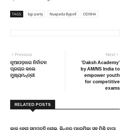
TAGS:
bjp party
Nuapada Bypoll
ODISHA
Post
Previous
Next
Previous
Next
post:
post:
ନୂଆପଡ଼ାରେ ନିର୍ବାଚନ
‘Daksh Academy’
navigation
ପ୍ରଚାର କଲେ
by AM/NS India to
ମୁଖ୍ୟମନ୍ତ୍ରୀ
empower youth
for competitive
exams
RELATED POSTS
କାଳ ହେଲା ସମ୍ପତ୍ତି ଲୋଭ, କିନ୍ନର ପ୍ରେମିକା ସହ ମିଶି ବାପା