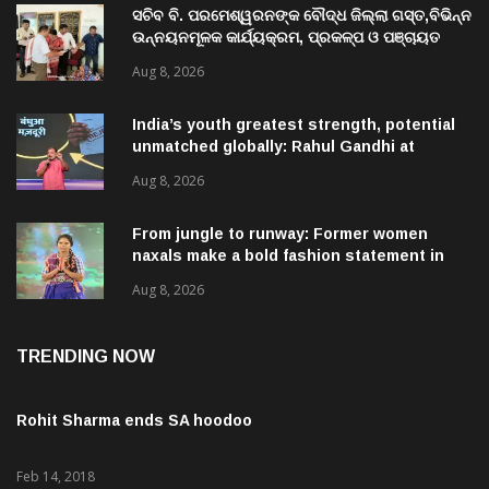
ସଚିବ ବି. ପରମେଶ୍ୱରନଙ୍କ ବୌଦ୍ଧ ଜିଲ୍ଲା ଗସ୍ତ,ବିଭିନ୍ନ
ଉନ୍ନୟନମୂଳକ କାର୍ଯ୍ୟକ୍ରମ, ପ୍ରକଳ୍ପ ଓ ପଞ୍ଚାୟତ
ପରିଦର୍ଶନ
Aug 8, 2026
India’s youth greatest strength, potential
unmatched globally: Rahul Gandhi at
‘Chhatron Ki Goonj’ event
Aug 8, 2026
From jungle to runway: Former women
naxals make a bold fashion statement in
Chhattisgarh
Aug 8, 2026
TRENDING NOW
Rohit Sharma ends SA hoodoo
Feb 14, 2018