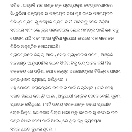
ସଚିବ , ଅଞ୍ଜଳି ମଛ ଖଣ୍ଡ ଙ୍କ ପ୍ରତ୍ୟକ୍ଷ ତତ୍ତ୍ଵାବଧାନରେ
ସିନ୍ଦୁରିଆ ପଞ୍ଚାୟତ ର ପଞ୍ଚାୟତ ସଭା ଗୃହ ଠାରେ ପଞ୍ଚାୟତର
ବିଭିନ୍ନ ଗ୍ରାମ ରୁ ଶତାଧିକ ଗ୍ରାମ ବାସୀ ମାନଙ୍କୁ ନେଇ ଓଡ଼ିଆ
ସରକାର ଏବଂ କେନ୍ଦ୍ର ସରକାରଙ୍କ ଲୋକ ମାନଙ୍କ ପାଇଁ କଣ ସବୁ
ଯୋଜନା ଅଛି ଏବଂ ଏହାର ସୁବିଧା ସୁଯୋଗ ଉପରେ ଏକ ସଚେତନ
ଶିବିର ଅନୁଷ୍ଠିତ ହୋଇଯାଇଛି।
ପ୍ରାରମ୍ଭରେ ଜିଲ୍ଲା ଆଇନ୍ ସେବା ପ୍ରାଧିକରଣ ସଚିବ , ଅଞ୍ଜଳି
ମଛଖଣ୍ଡ ଆନୁଷ୍ଠାନିକ ଭାବେ ଶିବିର ଟିକୁ ଉଦ୍ ଘାଟନ କରି ନିଜ
ବକ୍ତବ୍ୟ ରେ ଓଡ଼ିଶା ତଥା କେନ୍ଦ୍ର ସରକାରଙ୍କର ବିଭିନ୍ନ ଯୋଜନା
ସମ୍ବନ୍ଧରେ ବ୍ୟାଖ୍ୟା କରିଥିଲେ ।
ଏହି ଯୋଜନା ଲୋକଙ୍କର ଉପକାର ପାଇଁ ଉଦ୍ଦିଷ୍ଟ । ଯଦି କେହି
ଏହାର ଖିଲାପ କରନ୍ତି ଆଇନ୍ ଅନୁଯାୟୀ ଦଣ୍ଡିତ ହେବେ ବୋଲି ସୂଚନା
ପ୍ରଦାନ କରିଥିଲେ । ଏହି ଉଭୟ ସରକାରଙ୍କ ଦ୍ଵାରା ପ୍ରଣୀତ
ଲୋକାଭିମୁଖୀ ଯୋଜନାର ଖିଲାପ ଧାରୀ ଙ୍କୁ କଠୋର ରୁ କଠୋର ତର
ଦଣ୍ଡ ବିଧାନ ଦେବା ପାଇଁ ଆଇନ୍ ରେ ଥିବା ବିଧି ବ୍ୟବସ୍ଥା
ସମ୍ବନ୍ଧରେ ବୁଝାଇ ଥିଲେ ।