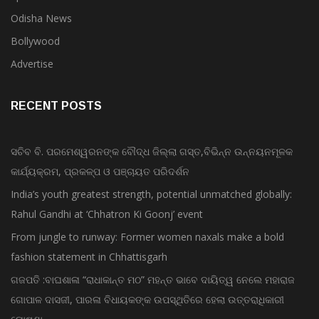
Odisha News
Bollywood
Advertise
RECENT POSTS
ସଚିବ ବି. ପରମେଶ୍ୱରନଙ୍କ ବୌଦ୍ଧ ଜିଲ୍ଲା ଗସ୍ତ,ବିଭିନ୍ନ ଉନ୍ନୟନମୂଳକ
କାର୍ଯ୍ୟକ୍ରମ, ପ୍ରକଳ୍ପ ଓ ପଞ୍ଚାୟତ ପରିଦର୍ଶନ
India’s youth greatest strength, potential unmatched globally:
Rahul Gandhi at ‘Chhatron Ki Goonj’ event
From jungle to runway: Former women naxals make a bold
fashion statement in Chhattisgarh
ଗଜପତି :ବାଘଶାଳା “ରାଧାକାନ୍ତ ମଠ” ମହନ୍ତ ଭାବେ ଦାୟିତ୍ୱ ନେଲେ ମହାରାଜ
ଗୋପାଳ ଦାସଜୀ, ପାରଳା ବିଧାୟକଙ୍କ ଉପସ୍ଥିତିରେ ହେଲା ଉତ୍ତରାଧିକାରୀ