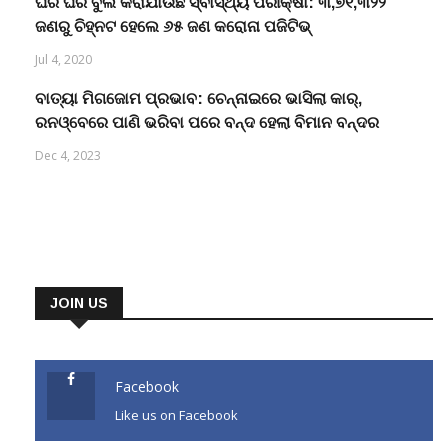
ଘର ଘର ବୁଲି କରାଯାଉଛି ସ୍ବାସ୍ଥ୍ୟ ପରୀକ୍ଷା: ୩,୭୧,୩୨୨
ଜଣରୁ ଚିହ୍ନଟ ହେଲେ ୬୫ ଜଣ କରୋନା ପଜିଟିଭ୍
Jul 4, 2020
ବାତ୍ୟା ମିଗଜୋମ ପ୍ରଭାବ: ଚେନ୍ନାଇରେ ଭାସିଲା କାର୍,
ରନଓ୍ବେରେ ପାଣି ଭରିବା ପରେ ବନ୍ଦ ହେଲା ବିମାନ ବନ୍ଦର
Dec 4, 2023
JOIN US
Facebook
Like us on Facebook