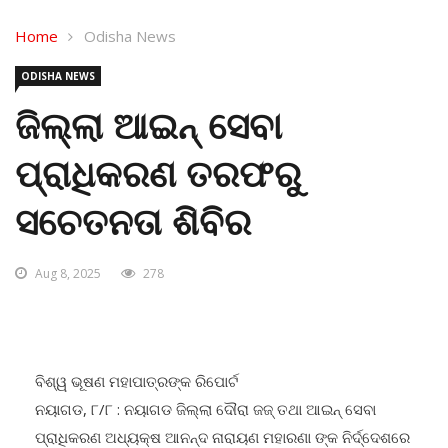
Home
Odisha News
ODISHA NEWS
ଜିଲ୍ଲା ଆଇନ୍ ସେବା
ପ୍ରାଧିକରଣ ତରଫରୁ
ସଚେତନତା ଶିବିର
Aug 8, 2025
278
ବିଶ୍ୱ ଭୂଷଣ ମହାପାତ୍ରଙ୍କ ରିପୋର୍ଟ
ନୟାଗଡ, ୮/୮ : ନୟାଗଡ ଜିଲ୍ଲା ଦୌରା ଜଜ୍ ତଥା ଆଇନ୍ ସେବା
ପ୍ରାଧିକରଣ ଅଧ୍ୟକ୍ଷ ଆନନ୍ଦ ନାରାୟଣ ମହାରଣା ଙ୍କ ନିର୍ଦ୍ଦେଶରେ