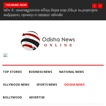
TRENDING NOW
ବୌଦ୍ଧ ଜିଲ୍ଲା ଗସ୍ତ,ବିଭିନ୍ନ ଉନ୍ନୟନମୂଳକ
India’s youth greatest streng
ଞ୍ଚାୟତ ପରିଦର୍ଶନ
Rahul Gandhi at ‘Chhatron Ki
TOP STORIES
BUSINESS NEWS
NATIONAL NEWS
OLLYWOOD NEWS
SPORTS NEWS
ODISHA NEWS
BOLLYWOOD
ADVERTISE