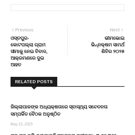
Post
Previous
Next
Previous
Next
post:
post:
ଓସ୍ତପୁର-
ଭୀମଭୋଇ
navigation
କୋଟପଲ୍ଲା ଗ୍ରାମ
ଭିନ୍ନକ୍ଷମ ସାମର୍ଥ
ସୀମାକୁ ନେଇ ବିବାଦ,
ଶିବିର ୨୦୨୫
ଆକ୍ରମଣରେ ଦୁଇ
ଆହତ
RELATED POSTS
ଜିଲ୍ଲାପାଳଙ୍କ ଅଧ୍ୟକ୍ଷତାରେ ସ୍ବାସ୍ଥ୍ୟ ସଚେତନତା
ସମ୍ପର୍କିତ ବୈଠକ ଅନୁଷ୍ଠିତ
May 23, 2025