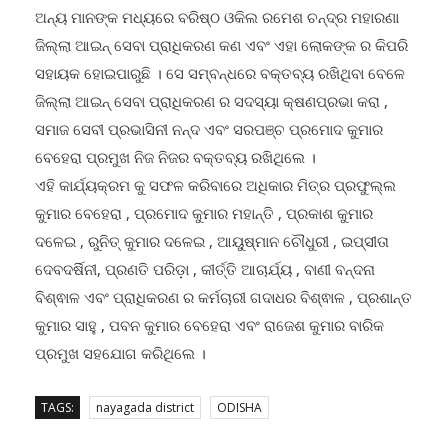
ଅନ୍ୟ ମାନଙ୍କ ମଧ୍ୟରେ ବରିଷ୍ଠ ଓକିଲ ରମେଶ ଚନ୍ଦ୍ର ମହାରଣା
ଜିଲ୍ଲା ଆଇନ୍ ସେବା ପ୍ରାଧିକରଣ କଣ ଏବଂ ଏହା ଲୋକଙ୍କ ର କିପରି
ସହାୟକ ହୋଇପାରୁଛି । ସେ ସମ୍ବନ୍ଧରେ ବକ୍ତବ୍ୟ ରଖିଥିବା ବେଳେ
ଜିଲ୍ଲା ଆଇନ୍ ସେବା ପ୍ରାଧିକରଣ ର ସଦସ୍ୟା କ୍ଷଣପ୍ରଭା କରା ,
ସମାଜ ସେବୀ ପ୍ରଭାସିନୀ ନନ୍ଦ ଏବଂ ସରପଞ୍ଚ ପ୍ରମୋଦ କୁମାର
ବେହେରା ପ୍ରମୁଖ ନିଜ ନିଜର ବକ୍ତବ୍ୟ ରଖିଥିଲେ ।
ଏହି କାର୍ଯ୍ୟକ୍ରମ କୁ ସଫଳ କରିବାରେ ଅଧିକାର ମିତ୍ର ପ୍ରଫୁଲ୍ଲ
କୁମାର ବେହେରା , ପ୍ରମୋଦ କୁମାର ମହାନ୍ତି , ପ୍ରକାଶ କୁମାର
ଦଳେଇ , ରୁନିତ୍ କୁମାର ଦଳେଇ , ଆୟୁଷ୍ମାନ ଚୌଧୁରୀ , ଇପ୍ସୀତା
ଦେବଦର୍ଷିନୀ, ପ୍ରଣତି ପରିଡ଼ା , କୀର୍ତ୍ତି ଆଚାର୍ଯ୍ୟ , ବାଣୀ ବନ୍ଦନା
ବିଶ୍ଵାଳ ଏବଂ ପ୍ରାଧିକରଣ ର କର୍ମଚାରୀ ଗଦାଧର ବିଶ୍ଵାଳ , ପ୍ରଶାନ୍ତ
କୁମାର ସାହୁ , ପବନ କୁମାର ବେହେରା ଏବଂ ରାଜେଶ କୁମାର ବାରିକ
ପ୍ରମୁଖ ସହଯୋଗ କରିଥିଲେ ।
TAGS:
nayagada district
ODISHA