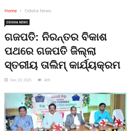
Home
Odisha News
ODISHA NEWS
ଗଜପତି: ନିରନ୍ତର ବିକାଶ
ପଥରେ ଗଜପତି ଜିଲ୍ଲା
ସ୍ତରୀୟ ତାଲିମ୍ କାର୍ଯ୍ୟକ୍ରମ
Dec 20, 2025
409