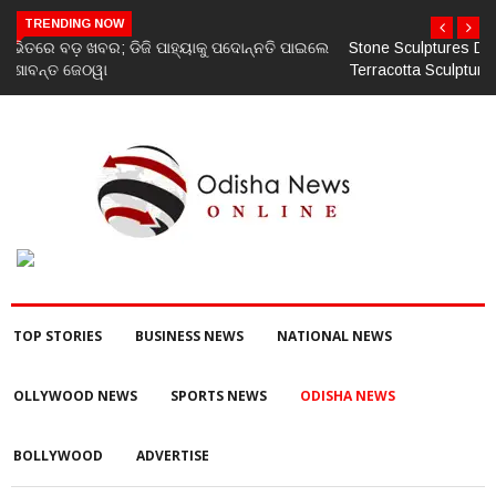
TRENDING NOW
Stone Sculptures Dating Back to the 7th–8th Centuries and
Terracotta Sculpture from the 11th–12th Centuries Unearthed
Again in Mantra-Famed Mayong, Assam
TOP STORIES
BUSINESS NEWS
NATIONAL NEWS
OLLYWOOD NEWS
SPORTS NEWS
ODISHA NEWS
BOLLYWOOD
ADVERTISE