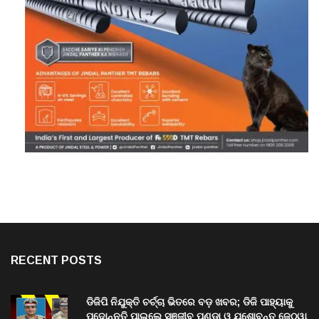
RECENT POSTS
ଡିଜିପି ନିଯୁକ୍ତି ଚର୍ଚ୍ଚା ଭିତରେ ବଡ଼ ଖବର; ଡିଜି ପାହ୍ୟାକୁ