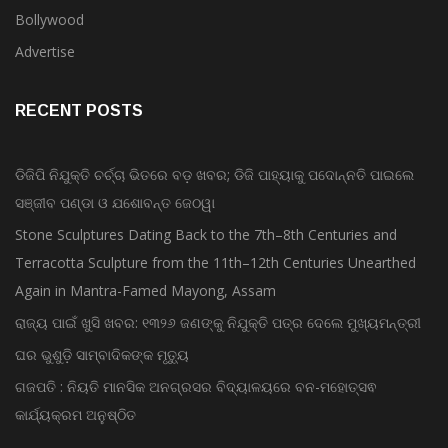
Odisha News
Bollywood
Advertise
RECENT POSTS
ଡିଜିପି ନିଯୁକ୍ତି ଚର୍ଚ୍ଚା ଭିତରେ ବଡ଼ ଖବର; ଡିଜି ପାହ୍ୟାକୁ ପଦୋନ୍ନତି ପାଇଲେ
ସଞ୍ଜୀବ ପଣ୍ଡା ଓ ଯଶୋବନ୍ତ ଜେଠୱା
Stone Sculptures Dating Back to the 7th–8th Centuries and
Terracotta Sculpture from the 11th–12th Centuries Unearthed
Again in Mantra-Famed Mayong, Assam
ରାଜ୍ୟ ପାଇଁ ଖୁସି ଖବର: ୧୩୨୬ ଜଣଙ୍କୁ ନିଯୁକ୍ତି ପତ୍ର ଦେଲେ ମୁଖ୍ୟମନ୍ତ୍ରୀ
ଘର ଭୁଶୁଡ଼ି ସାମ୍ବାଦିକଙ୍କ ମୃତ୍ୟୁ
ଗଜପତି : ନିୟତି ମାନସିକ ଅନଗ୍ରସର ବିଦ୍ୟାଳୟରେ ବନ-ମହୋତ୍ସଵ
କାର୍ଯ୍ୟକ୍ରମ ଅନୁଷ୍ଠିତ