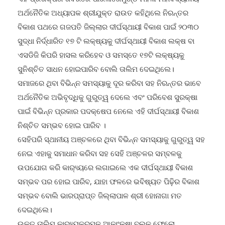
ଏହି ପ୍ରଶିକ୍ଷଣ ଶିବିରରେ ପାରଳାଖେମୁଣ୍ଡି ମହିଳା ମହାବିଦ୍ୟାଳୟ
ଅର୍ଥନୈତିକ ଅଧ୍ୟାପକ ଶ୍ରୀଯୁକ୍ତ ରାଉତ କହିଥିଲେ ନିରନ୍ତର
ବିକାଶ ପଥରେ ଗଜପତି ଜିଲ୍ଲାର ଦୀର୍ଘସ୍ଥାୟୀ ବିକାଶ ପାଇଁ ୨୦୩୦
ସୁଦ୍ଧା ନିର୍ଦ୍ଧାରିତ ୧୭ ଟି ଲକ୍ଷ୍ୟକୁ ଦୀର୍ଘସ୍ଥାୟୀ ବିକାଶ ଲକ୍ଷ ବା
ଏସଡିଜି କିପରି ହାସଲ କରିହେବ ଓ ସମସ୍ତେ ୧୭ଟି ଲକ୍ଷ୍ୟକୁ
ସୁନିଶ୍ଚିତ ସାଧନ ହୋଇପାରିବ ବୋଲି ତାଲିମ ଦେଇଥିଲେ।
ସମାଜରେ ଥିବା ବିଭିନ୍ନ ସମସ୍ୟାକୁ ଦୂର କରିବା ସହ ନିରନ୍ତର ଭାବେ
ଅର୍ଥନୈତିକ ଅଭିବୃଦ୍ଧିକୁ ଗୁରୁତ୍ୱ ଦେଲେ ଏବଂ ପରିବେଶ ସୁରକ୍ଷା
ପାଇଁ ବିଭିନ୍ନ ପ୍ରକାର ପଦକ୍ଷେପ ନେଲେ ଏହି ଦୀର୍ଘସ୍ଥାୟୀ ବିକାଶ
ନିଶ୍ଚିତ ସମ୍ଭବ ହୋଇ ପାରିବ ।
ସେହିପରି ସ୍ଥାନୀୟ ଅଞ୍ଚଳରେ ଥିବା ବିଭିନ୍ନ ସମସ୍ୟାକୁ ଗୁରୁତ୍ୱ ସହ
ନେଇ ଏହାକୁ ସମାଧାନ କରିବା ସହ ସେହି ଅଞ୍ଚଳର ସମ୍ବଳକୁ
ଉପଯୋଗ କରି କାର‌୍ୟ୍ୟରେ ଲଗାଇଲେ ଏକ ଦୀର୍ଘସ୍ଥାୟୀ ବିକାଶ
ସମ୍ଭବ ପର ହୋଇ ପାରିବ, ଯାହା ଫଳରେ ଭବିଷ୍ୟତ ପିଢ଼ିର ବିକାଶ
ସମ୍ଭବ ବୋଲି ଭାରପ୍ରାପ୍ତ ଜିଲ୍ଲାପାଳ ଶ୍ରୀ ହୋନାଗା ମତ
ଦେଇଥିଲେ।