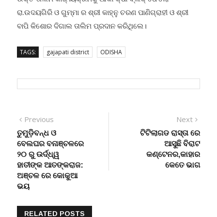
ଉକ୍ତ ତାଲିମ କାର‌୍ୟ୍ୟକ୍ରମକୁ ଆକାଂକ୍ଷା ବ୍ଲକ୍ ଫେଲୋ
ରା.ଉଦୟଗିରି ଓ ଗୁମ୍ମା ର ଶ୍ରୀ କାହ୍ନୁ ଚରଣ ପାଣିଗ୍ରାହୀ ଓ ଶ୍ରୀ
ବାପି କିଶୋର ଦିଗାଲ ତାଲିମ ପ୍ରଦାନ କରିଥିଲେ।
TAGS:
gajapati district
ODISHA
Post
Previous
Next
Previous
Next
post:
post:
ତୁମୁଡ଼ିବନ୍ଧ ଓ
ଟିଟିଲାଗଡ ରାସ୍ତା ରେ
navigation
ବେଲଘର ବନାଞ୍ଚଳରେ
ଆସୁଛି ବିରାଟ
୨୦ ରୁ ଉର୍ଦ୍ଧ୍ୱ
କଣ୍ଟେନର,କାହାର
ହାତୀଙ୍କ ଆତଙ୍କରାଜ:
କେତେ ଭାଗ
ଅଞ୍ଚଳ ରେ କୋକୁଆ
ଭୟ