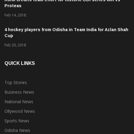
Kohli credits team effort for historic ODI series win vs
Proteas
Feb 14, 2018
4 hockey players from Odisha in Team India for Azlan Shah
Cup
Feb 20, 2018
QUICK LINKS
Top Stories
Business News
National News
Ollywood News
Sports News