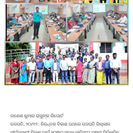
ଗଣେଶ କୁମାର ରାଜୁଙ୍କ ରିପୋର୍ଟ
ଗଜପତି, ୨୦/୧୨ : ନିରନ୍ତର ବିକାଶ ପଥରେ ଗଜପତି ଜିଲ୍ଲାର