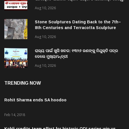
ପଦୋନ୍ନତି ପାଇଲେ ସଞ୍ଜୀବ ପଣ୍ଡା ଓ ଯଶୋବନ୍ତ ଜେଠୱା
Aug 10, 2026
Stone Sculptures Dating Back to the 7th–
8th Centuries and Terracotta Sculpture
from the 11th–12th Centuries Unearthed
Aug 10, 2026
Again in Mantra-Famed Mayong, Assam
ରାଜ୍ୟ ପାଇଁ ଖୁସି ଖବର: ୧୩୨୬ ଜଣଙ୍କୁ ନିଯୁକ୍ତି ପତ୍ର
ଦେଲେ ମୁଖ୍ୟମନ୍ତ୍ରୀ
Aug 10, 2026
TRENDING NOW
Rohit Sharma ends SA hoodoo
Feb 14, 2018