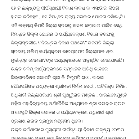
ଦୀର୍ଘସ୍ଥାୟୀ ବିକାଶ ପାଇଁ ୨୦୩୦ ସୁଦ୍ଧା ଜାତିସଂଘ ଦ୍ଵାରା ନିର୍ଦ୍ଧାରିତ
୧୭ ଟି ଲକ୍ଷ୍ୟକୁ ଦୀର୍ଘସ୍ଥାୟୀ ବିକାଶ ଲକ୍ଷ ବା ଏସ:ଡି:ଜି: କିପରି
ହାସଲ କରିହେବ , ସେ ନିମନ୍ତେ ରାଜ୍ୟ ସରକାର ଯୋଜନା ରଖିଛନ୍ତି।
ଏହି ଲକ୍ଷ୍ୟ କିପରି ଜିଲ୍ଲା ସ୍ତରରୁ ହାସଲ କରାଯାଇ ପାରିବ ସେଥି
ନିମନ୍ତେ ଜିଲ୍ଲା ଯୋଜନା ଓ ପର୍ଯ୍ୟବେକ୍ଷଣ ବିଭାଗ ତରଫରୁ
ଜିଲ୍ଲାସ୍ତରୀୟ \”ନିରନ୍ତର ବିକାଶ ପଥରେ\” ଗଜପତି ଜିଲ୍ଲା
ସ୍ତରୀୟ ତାଲିମ୍ କାର୍ଯ୍ୟକ୍ରମ ଭାରପ୍ରାପ୍ତ ଜିଲ୍ଲାପାଳ ଶ୍ରୀ
ମୁନୀନ୍ଦ୍ର ହୋନାଗା\’ଙ୍କ ଅଧ୍ୟକ୍ଷତାରେ ଅନୁଷ୍ଠିତ ହୋଇଯାଇଛି।
ଉକ୍ତ ତଳିମ୍ କାର୍ଯ୍ୟକ୍ରମରେ ସମ୍ମାନିତ ଅତିଥି ଭାବରେ
ଜିଲ୍ଲାପରିଷଦ ସଭାପତି ଶ୍ରୀ ଜି: ତିରୁପତି ରାଓ , ପାରଳା
ପୌରପରିଷଦ ଅଧ୍ୟକ୍ଷା ଶ୍ରୀମତୀ ନିର୍ମଳା ସେଠୀ , ଅତିରିକ୍ତ ନିର୍ବାହୀ
ଅଧିକାରୀ ଜିଲ୍ଲାପରିଷଦ ଶ୍ରୀ ପୃଥ୍ୱୀରାଜ ମଣ୍ଡଳ , ପାରଳାଖେମୁଣ୍ଡି
ମହିଳା ମହାବିଦ୍ୟାଳୟ ଅର୍ଥନୈତିକ ଅଧ୍ୟାପକ ଶ୍ରୀ ଭଗଵାନ ରାଉତ
ଓ ଡେପୁଟି ଜିଲ୍ଲା ଯୋଜନା ଓ ପର୍ଯ୍ୟବେକ୍ଷଣ ଅଧିକାରୀ ଶ୍ରୀ
ପ୍ରକାଶ ରାଉତ ପ୍ରମୁଖ ମଞ୍ଚାସିନ ଥିଲେ।
ଉକ୍ତ କର୍ମଶାଳାରେ ମୁଖ୍ୟତଃ ଦୀର୍ଘସ୍ଥାୟୀ ବିକାଶ ଲକ୍ଷ୍ୟ ୨୦୩୦