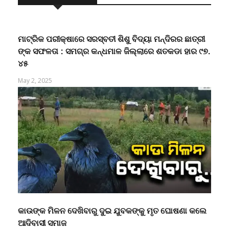
RELATED POSTS
ମାଟ୍ରିକ ପରୀକ୍ଷାରେ ସରସ୍ବତୀ ଶିଶୁ ବିଦ୍ୟା ମନ୍ଦିରର ଛାତ୍ରୀ
ଙ୍କ ସଫଳତା : ସମଗ୍ର କନ୍ଧମାଳ ଜିଲ୍ଲାରେ ଶତକଡା ହାର ୯୭.
୪୫
May 2, 2025
କାଉଙ୍କ ମିଳନ ଦେଖିବାରୁ ଦୁଇ ଯୁବକଙ୍କୁ ମୃତ ଘୋଷଣା କଲେ