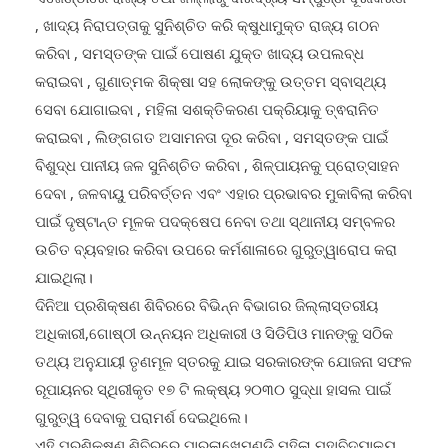
ଏଜେଣ୍ଡାରେ ରାଜ୍ୟ ତଥା ଜିଲ୍ଲାରୁ ଦାରିଦ୍ର‌୍ୟ ସମ୍ପୁର୍ଣ୍ଣ ଦୂରୀକରଣ
, ଖାଦ୍ୟ ନିରାପତ୍ତାକୁ ସୁନିଶ୍ଚିତ କରି କ୍ଷୁଧାମୁକ୍ତ ରାଜ୍ୟ ଗଠନ
କରିବା , ସମସ୍ତଙ୍କ ପାଇଁ ପୋଷଣ ଯୁକ୍ତ ଖାଦ୍ୟ ଉପଲବ୍ଧ
କରାଇବା , ଗୁଣାତ୍ମକ ଶିକ୍ଷା ସହ ଲୋକଙ୍କୁ ଉତ୍ତମ ସ୍ବାସ୍ଥ୍ୟ
ସେବା ଯୋଗାଇବା , ମହିଳା ସଶକ୍ତିକରଣ ପକ୍ରିୟାକୁ ତ୍ଵରାନିତ
କରାଇବା , ଲିଙ୍ଗଗତ ଅସାମନତା ଦୂର କରିବା , ସମସ୍ତଙ୍କ ପାଇଁ
ବିଶୁଦ୍ଧ ପାନୀୟ ଜଳ ସୁନିଶ୍ଚିତ କରିବା , ଶିଳ୍ପାୟନକୁ ପ୍ରୋତ୍ସାହନ
ଦେବା , ଜଳବାୟୁ ପରିବର୍ତ୍ତନ ଏବଂ ଏହାର ପ୍ରଭାବର ମୁକାବିଲା କରିବା
ପାଇଁ ଦୃଷ୍ଟାନ୍ତ ମୂଳକ ପଦକ୍ଷେପ ନେବା ତଥା ସ୍ଥାନୀୟ ସମ୍ବଳର
ଉଚିତ ବ୍ୟବହାର କରିବା ଉପରେ କର୍ମଶାଳାରେ ଗୁରୁତ୍ୱାରୋପ କରା
ଯାଇଥିଲା।
ଦିନିଆ ପ୍ରଶିକ୍ଷଣ ଶିବିରରେ ବିଭିନ୍ନ ବିଭାଗର ଜିଲ୍ଲାସ୍ତରୀୟ
ଅଧିକାରୀ,ଗୋଷ୍ଠୀ ଉନ୍ନୟନ ଅଧିକାରୀ ଓ ସିଡିପିଓ ମାନଙ୍କୁ ସଠିକ
ତଥ୍ୟ ଅନୁଯାୟୀ ତୃଣମୂଳ ସ୍ତରକୁ ଯାଇ ସରକାରଙ୍କ ଯୋଜନା ସଫଳ
ରୂପାୟନର ସ୍ଥିରୀକୃତ ୧୭ ଟି ଲକ୍ଷ୍ୟ ୨୦୩୦ ସୁଦ୍ଧା ହାସଲ ପାଇଁ
ଗୁରୁତ୍ୱ ଦେବାକୁ ପରାମର୍ଶ ଦେଇଥିଲେ।