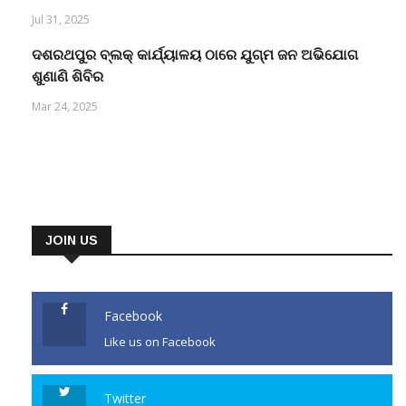
ଆଦିବାସୀ ସମାଜ
Jul 31, 2025
ଦଶରଥପୁର ବ୍ଲକ୍ କାର୍ଯ୍ୟାଳୟ ଠାରେ ଯୁଗ୍ମ ଜନ ଅଭିଯୋଗ
ଶୁଣାଣି ଶିବିର
Mar 24, 2025
JOIN US
Facebook
Like us on Facebook