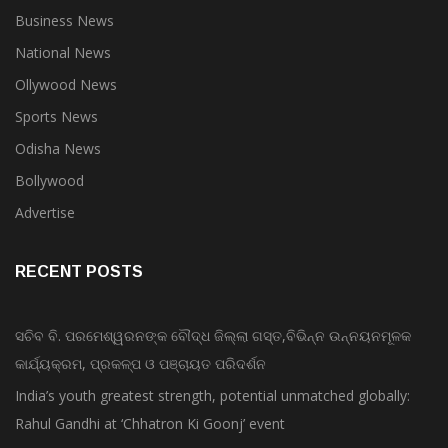
Business News
National News
Ollywood News
Sports News
Odisha News
Bollywood
Advertise
RECENT POSTS
ସଚିବ ବି. ପରମେଶ୍ୱରନଙ୍କ ବୌଦ୍ଧ ଜିଲ୍ଲା ଗସ୍ତ,ବିଭିନ୍ନ ଉନ୍ନୟନମୂଳକ
କାର୍ଯ୍ୟକ୍ରମ, ପ୍ରକଳ୍ପ ଓ ପଞ୍ଚାୟତ ପରିଦର୍ଶନ
India’s youth greatest strength, potential unmatched globally:
Rahul Gandhi at ‘Chhatron Ki Goonj’ event