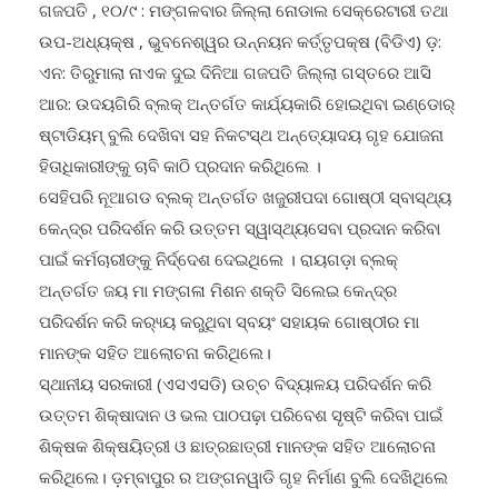
ଗଜପତି , ୧୦/୯ : ମଙ୍ଗଳବାର ଜିଲ୍ଲା ନୋଡାଲ ସେକ୍ରେଟାରୀ ତଥା
ଉପ-ଅଧ୍ୟକ୍ଷ , ଭୁବନେଶ୍ୱର ଉନ୍ନୟନ କର୍ତ୍ତୃପକ୍ଷ (ବିଡିଏ) ଡ଼:
ଏନ: ତିରୁମାଲା ନାଏକ ଦୁଇ ଦିନିଆ ଗଜପତି ଜିଲ୍ଲା ଗସ୍ତରେ ଆସି
ଆର: ଉଦୟଗିରି ବ୍ଲକ୍ ଅନ୍ତର୍ଗତ କାର୍ଯ୍ୟକାରି ହୋଇଥିବା ଇଣ୍ଡୋର୍
ଷ୍ଟାଡିୟମ୍ ବୁଲି ଦେଖିବା ସହ ନିକଟସ୍ଥ ଅନ୍ତ୍ୟୋଦୟ ଗୃହ ଯୋଜନା
ହିତାଧିକାରୀଙ୍କୁ ଚାବି କାଠି ପ୍ରଦାନ କରିଥିଲେ ।
ସେହିପରି ନୂଆଗଡ ବ୍ଲକ୍ ଅନ୍ତର୍ଗତ ଖଜୁରୀପଦା ଗୋଷ୍ଠୀ ସ୍ବାସ୍ଥ୍ୟ
କେନ୍ଦ୍ର ପରିଦର୍ଶନ କରି ଉତ୍ତମ ସ୍ୱାସ୍ଥ୍ୟସେବା ପ୍ରଦାନ କରିବା
ପାଇଁ କର୍ମଚାରୀଙ୍କୁ ନିର୍ଦ୍ଦେଶ ଦେଇଥିଲେ । ରାୟଗଡ଼ା ବ୍ଲକ୍
ଅନ୍ତର୍ଗତ ଜୟ ମା ମଙ୍ଗଳା ମିଶନ ଶକ୍ତି ସିଲେଇ କେନ୍ଦ୍ର
ପରିଦର୍ଶନ କରି କର‌୍ୟ୍ୟ କରୁଥିବା ସ୍ବୟଂ ସହାୟକ ଗୋଷ୍ଠୀର ମା
ମାନଙ୍କ ସହିତ ଆଲୋଚନା କରିଥିଲେ।
ସ୍ଥାନୀୟ ସରକାରୀ (ଏସଏସଡି) ଉଚ୍ଚ ବିଦ୍ୟାଳୟ ପରିଦର୍ଶନ କରି
ଉତ୍ତମ ଶିକ୍ଷାଦାନ ଓ ଭଲ ପାଠପଢ଼ା ପରିବେଶ ସୃଷ୍ଟି କରିବା ପାଇଁ
ଶିକ୍ଷକ ଶିକ୍ଷୟିତ୍ରୀ ଓ ଛାତ୍ରଛାତ୍ରୀ ମାନଙ୍କ ସହିତ ଆଲୋଚନା
କରିଥିଲେ। ଡ଼ମ୍ବାପୁର ର ଅଙ୍ଗନୱାଡି ଗୃହ ନିର୍ମାଣ ବୁଲି ଦେଖିଥିଲେ