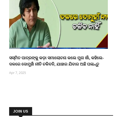
ସସ୍ମିତ ପାତ୍ରଙ୍କୁ କଡ଼ା ସମାଲୋଚନା କଲେ ମୁନା ଖାଁ, କହିଲେ-
ଦଳରେ ଦୋମୁହାଁ ନୀତି ଚଳିବନି, ଯାହାର ଯିବାର ଅଛି ପଳାନ୍ତୁ
Apr 7, 2025
JOIN US