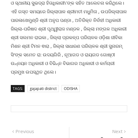
ଓ ସ୍ଥାନୀୟ ସୁଭଦ୍ରା ହିତାଧିକାରୀ\’ଙ୍କ ସହିତ ଆଲେଚନା କରିଥିଲେ।
ଏହି ଗସ୍ତ ସମୟରେ ଜିଲ୍ଲାପାଳ ଶ୍ରୀମତୀ ମଧୁମିତା , ଉପଜିଲ୍ଲାପାଳ
ପାରଳାଖେମୁଣ୍ଡି ଶ୍ରୀ ଅନୁପ ପଣ୍ଡା , ଅତିରିକ୍ତ ନିର୍ବାହୀ ଅଧିକାରୀ
ଜିଲ୍ଲା-ପରିଷଦ ଶ୍ରୀ ପୃଥ୍ୱୀରାଜ ମଣ୍ଡଳ , ଜିଲ୍ଲା ମଙ୍ଗଳ ଅଧିକାରୀ
ଶ୍ରୀ ସଲମନ ରାଇକା , ଜିଲ୍ଲା ପ୍ରକଳ୍ପ ପରିଚାଳକ ଓଡ଼ିଶା ଜୀବିକା
ମିଶନ ଶ୍ରୀ ଟିମନ ଵାରା , ଜିଲ୍ଲା ସାଧାରଣ ପରିଚାଳକ ଶ୍ରୀ ସୁନାରମ୍
ସିଂଙ୍କ ସମେତ ରା: ଉଦୟଗିରି , ନୂଆଗଡ ଓ ରାୟଗଡ ଗୋଷ୍ଠୀ
ଉନ୍ନୟନ ଅଧିକାରୀ ଓ ବିଭିନ୍ନ ବିଭାଗର ଅଧିକାରୀ ଓ କର୍ମଚାରୀ
ପ୍ରମୁଖ ଉପସ୍ଥିତ ଥିଲେ।
TAGS:
gajapati district
ODISHA
Post
Previous
Next
Previous
Next