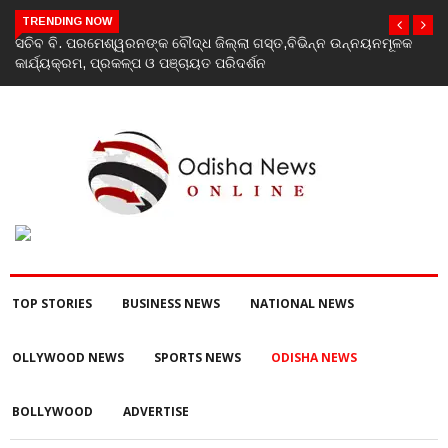
TRENDING NOW
ୂଳକ
India’s youth greatest strength, potential unmatched globally:
Rahul Gandhi at ‘Chhatron Ki Goonj’ event
TOP STORIES
BUSINESS NEWS
NATIONAL NEWS
OLLYWOOD NEWS
SPORTS NEWS
ODISHA NEWS
BOLLYWOOD
ADVERTISE