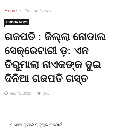
Home
Odisha News
ODISHA NEWS
ଗଜପତି : ଜିଲ୍ଲା ନୋଡାଲ
ସେକ୍ରେଟାରୀ ଡ଼: ଏନ
ତିରୁମାଲା ନାଏକଙ୍କ ଦୁଇ
ଦିନିଆ ଗଜପତି ଗସ୍ତ
Sep 10, 2025
380
ଗଣେଶ କୁମାର ରାଜୁଙ୍କ ରିପୋର୍ଟ