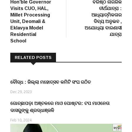
post:
post:
Hon’ble Governor
ବରିଷ୍ଠ ନାଗରିକ
navigation
Visits CUO, HAL,
ତୀର୍ଥଯାତ୍ରା :
Millet Processing
ଆଧ୍ୟାତ୍ମିକତାର
Unit, Deomali &
ଦିବ୍ୟ ଅନୁଭବ ,
Eklavya Model
ଅଯୋଧ୍ୟା ବାରଣାସୀ
Residential
ଯାତ୍ରା
School
RELATED POSTS
ବୌଦ୍ଧ : ଜିଲ୍ଲା ମହୋତ୍ସବ କମିଟି ସଂଘ ଗଠିତ
Dec 29, 2023
ଗୋଚ୍ଛାପଡ଼ା ଅଞ୍ଚଳରେ ମାଓ ପୋଷ୍ଟର: ଟପ ମାଓନେତା
ଦାସରୁଙ୍କୁ ଶ୍ରଦ୍ଧାଞ୍ଜଳି
Feb 10, 2024