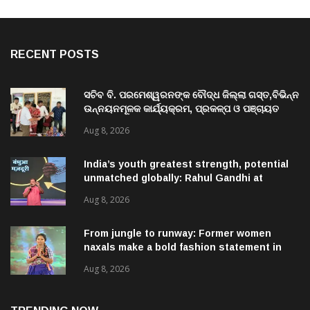
RECENT POSTS
ସଚିବ ବି. ପରମେଶ୍ୱରନଙ୍କ ବୌଦ୍ଧ ଜିଲ୍ଲା ଗସ୍ତ,ବିଭିନ୍ନ
ଉନ୍ନୟନମୂଳକ କାର୍ଯ୍ୟକ୍ରମ, ପ୍ରକଳ୍ପ ଓ ପଞ୍ଚାୟତ
ପରିଦର୍ଶନ
Aug 8, 2026
India’s youth greatest strength, potential
unmatched globally: Rahul Gandhi at
‘Chhatron Ki Goonj’ event
Aug 8, 2026
From jungle to runway: Former women
naxals make a bold fashion statement in
Chhattisgarh
Aug 8, 2026