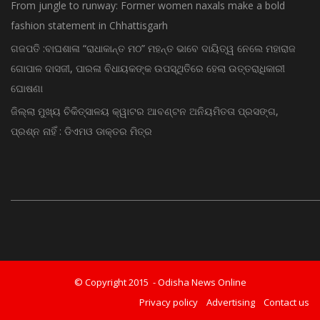
From jungle to runway: Former women naxals make a bold
fashion statement in Chhattisgarh
ଗଜପତି :ବାଘଶାଳା “ରାଧାକାନ୍ତ ମଠ” ମହନ୍ତ ଭାବେ ଦାୟିତ୍ୱ ନେଲେ ମହାରାଜ
ଗୋପାଳ ଦାସଜୀ, ପାରଳା ବିଧାୟକଙ୍କ ଉପସ୍ଥିତିରେ ହେଲା ଉତ୍ତରାଧିକାରୀ
ଘୋଷଣା
ଜିଲ୍ଲା ମୁଖ୍ୟ ଚିକିତ୍ସାଳୟ କ୍ୱାଟର ଆବଣ୍ଟନ ଅନିୟମିତତା ପ୍ରସଙ୍ଗ,
ପ୍ରଶ୍ନ ନାହିଁ : ଡିଏମଓ ଡାକ୍ତର ମିତ୍ର
© Copyright 2015 - Odisha News Online
Privacy policy
Advertising
Contact us