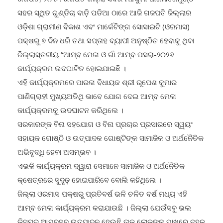
ଗଜପତି, ୨୯/୫ : ଗଜପତି ଜିଲ୍ଲା ସଦର ମହକୁମା ପାରଳାଖେମୁଣ୍ଡି
ସହର ସ୍ଥିତ ଗୁଣ୍ଡିଚା ବାଡ଼ି ପଡିଆ ଠାରେ ଆଜି ଗଜପତି ଜିଲ୍ଲାର
ଓଡ଼ିଶା ଗ୍ରାମୀଣ ବିକାଶ ଏବଂ ମାର୍କେଟିଙ୍ଗ ସୋସାଇଟି (ଓରମାସ)
ପକ୍ଷରୁ ୭ ଦିନ ଧରି ତଥା ସପ୍ତାହ ବ୍ୟାପୀ ଅନୁଷ୍ଠିତ ହେବାକୁ ଥିବା
ଜିଲ୍ଲାସ୍ତରୀୟ “ଆମ୍ବ ମେଳା ଓ ଗାଁ ଆମ୍ବ ପସରା-୨୦୨୬
କାର୍ଯ୍ୟକ୍ରମ ଉଦଘାଟିତ ହୋଇଯାଇଛି ।
ଏହି କାର୍ଯ୍ୟକ୍ରମରେ ପାରଳା ବିଧାୟକ ଶ୍ରୀ ରୂପେଶ କୁମାର
ପାଣିଗ୍ରାହୀ ମୁଖ୍ୟଅତିଥି ଭାବେ ଯୋଗ ଦେଇ ଆମ୍ବ ମେଳା
କାର୍ଯ୍ୟକ୍ରମକୁ ଉଦଘାଟନ କରିଥିଲେ ।
ସରକାରଙ୍କ ବିନା ସହଯୋଗ ଓ ବିନା ପ୍ରଚାର ପ୍ରସାରରେ ସ୍ୱୟଂ
ସହାୟକ ଗୋଷ୍ଠି ଓ ଉତ୍ପାଦକ ଗୋଷ୍ଟିଙ୍କ ସାମାଜିକ ଓ ଅର୍ଥନୈତିକ
ଅଭିବୃଦ୍ଧି ହେବା ଅସମ୍ଭବ ।
ଏଭଳି କାର୍ଯ୍ୟକ୍ରମ ଦ୍ୱାରା ସେମାନେ ସାମାଜିକ ଓ ଅର୍ଥନୈତିକ
କ୍ଷେତ୍ରରେ ସୁଦୃଢ଼ ହୋଇପାରିବେ ବୋଲି କହିଥିଲେ ।
ଜିଲ୍ଲା ଓରମାସ ପକ୍ଷରୁ ପ୍ରତିବର୍ଷ ଭଳି ଚଳିତ ବର୍ଷ ମଧ୍ୟ ଏହି
ଆମ୍ବ ମେଳା କାର୍ଯ୍ୟକ୍ରମ କରାଯାଉଛି । ଜିଲ୍ଲା ଯେଉଁସବୁ ଭଲ