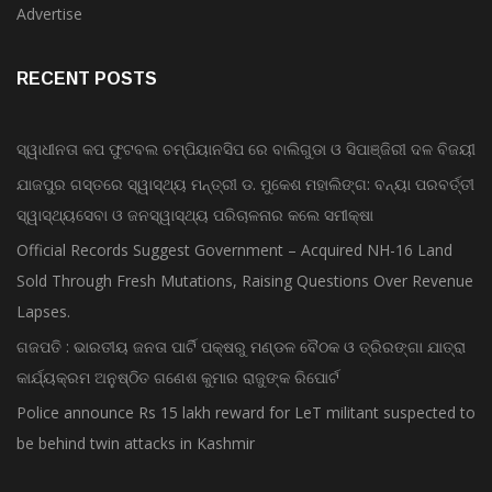
Bollywood
Advertise
RECENT POSTS
ସ୍ୱାଧୀନତା କପ ଫୁଟବଲ ଚମ୍ପିୟାନସିପ ରେ ବାଲିଗୁଡା ଓ ସିପାଞ୍ଜିରୀ ଦଳ ବିଜୟୀ
ଯାଜପୁର ଗସ୍ତରେ ସ୍ୱାସ୍ଥ୍ୟ ମନ୍ତ୍ରୀ ଡ. ମୁକେଶ ମହାଲିଙ୍ଗ: ବନ୍ୟା ପରବର୍ତ୍ତୀ
ସ୍ୱାସ୍ଥ୍ୟସେବା ଓ ଜନସ୍ୱାସ୍ଥ୍ୟ ପରିଚାଳନାର କଲେ ସମୀକ୍ଷା
Official Records Suggest Government – Acquired NH-16 Land
Sold Through Fresh Mutations, Raising Questions Over Revenue
Lapses.
ଗଜପତି : ଭାରତୀୟ ଜନତା ପାର୍ଟି ପକ୍ଷରୁ ମଣ୍ଡଳ ବୈଠକ ଓ ତ୍ରିରଙ୍ଗା ଯାତ୍ରା
କାର୍ଯ୍ୟକ୍ରମ ଅନୁଷ୍ଠିତ ଗଣେଶ କୁମାର ରାଜୁଙ୍କ ରିପୋର୍ଟ
Police announce Rs 15 lakh reward for LeT militant suspected to
be behind twin attacks in Kashmir