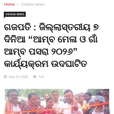
Home
Odisha News
ODISHA NEWS
ଗଜପତି : ଜିଲ୍ଲାସ୍ତରୀୟ ୭
ଦିନିଆ “ଆମ୍ବ ମେଳା ଓ ଗାଁ
ଆମ୍ବ ପସରା ୨୦୨୬”
କାର୍ଯ୍ୟକ୍ରମ ଉଦଘାଟିତ
May 29, 2026
140