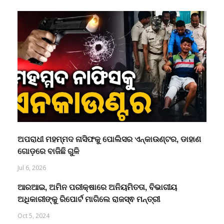
ଅପରାଧୀ ମହମ୍ମଦ ନାସିଫକୁ ପୋଲିସର ଏନ୍‌କାଉଣ୍ଟର, ଡାହାଣ
ଗୋଡ଼ରେ ବାଜିଛି ଗୁଳି
Jul 6, 2026
ଆରଆଇ, ଅମିନ ପରୀକ୍ଷାରେ ଅନିୟମିତତା, ବିଭାଗୀୟ
ଅଧିକାରୀଙ୍କୁ ରିପୋର୍ଟ ମାଗିଲେ ରାଜସ୍ଵ ମନ୍ତ୍ରୀ