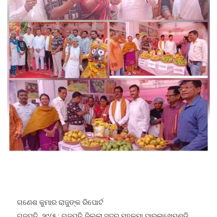
ଗଣେଶ କୁମାର ରାଜୁଙ୍କ ରିପୋର୍ଟ