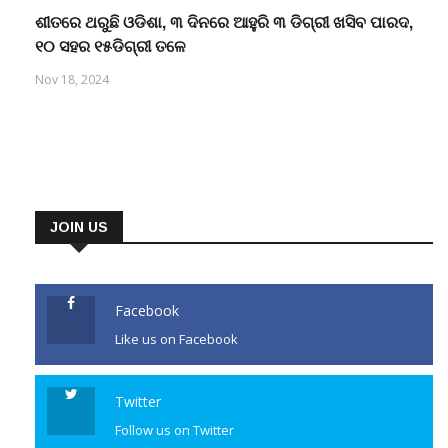
Oct 5, 2024
ଶୀତରେ ଥରୁଛି ଓଡିଶା, ୩ ଦିନରେ ଆହୁରି ୩ ଡିଗ୍ରୀ ଖସିବ ପାରଦ,
୧୦ ସହର ୧୫ଡିଗ୍ରୀ ତଳେ
Nov 18, 2024
JOIN US
Facebook
Like us on Facebook
Twitter