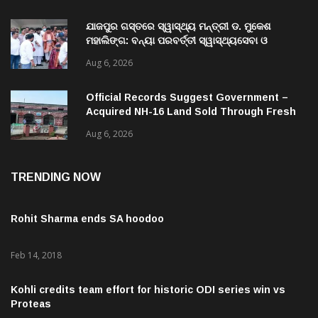
Aug 6, 2026
ଯାଜପୁର ଗସ୍ତରେ ସ୍ୱାସ୍ଥ୍ୟ ମନ୍ତ୍ରୀ ଡ. ମୁକେଶ
ମହାଲିଙ୍ଗ: ବନ୍ୟା ପରବର୍ତ୍ତୀ ସ୍ୱାସ୍ଥ୍ୟସେବା ଓ
ଜନସ୍ୱାସ୍ଥ୍ୟ ପରିଚାଳନାର କଲେ ସମୀକ୍ଷା
Aug 6, 2026
Official Records Suggest Government –
Acquired NH-16 Land Sold Through Fresh
Mutations, Raising Questions Over
Aug 6, 2026
Revenue Lapses.
TRENDING NOW
Rohit Sharma ends SA hoodoo
Feb 14, 2018
Kohli credits team effort for historic ODI series win vs