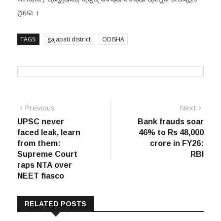
କର୍ମଚାରୀ , ପ୍ରଡ୍ୟୁସର୍ ଗ୍ରୁପ୍ ସଦସ୍ୟ ସଦସ୍ୟା ପ୍ରମୁଖ ଉପସ୍ଥିତ
ଥିଲେ ।
TAGS:
gajapati district
ODISHA
Post
Previous
Next
Previous
Next
post:
post:
UPSC never
Bank frauds soar
navigation
faced leak, learn
46% to Rs 48,000
from them:
crore in FY26:
Supreme Court
RBI
raps NTA over
NEET fiasco
RELATED POSTS