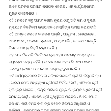
କିସମର ଆମ୍ବସବୁ ଉତ୍ପାଦନ ହେଉଛି ତାକୁ ଲୋକଙ୍କ ପାଖରେ ବହୁଳ
ଭାବେ ପ୍ରଚାର ପ୍ରସାର କରାଇବା ହେଉଛି , ଏହି କାର୍ଯ୍ୟକ୍ରମର
ମୁଖ୍ୟ ଉଦ୍ଦେଶ୍ୟ ।
ଏହି ମେଳାରେ ସବୁ ଆମ୍ବ ବଜାର ମୂଲ୍ୟ ଠାରୁ ଅତି କମ ଓ ସୁଲଭ
ମୂଲ୍ୟରେ ବିକ୍ରିବଟା ଉତ୍ପାଦକ ଗୋଷ୍ଟିଙ୍କ ଦ୍ଵାରା କରାଯାଉଛି ।
ଏହି ଆମ୍ବ ମେଳାରେ ବାଇଗଣ ପଲ୍ଲି , ଆଖୁରସ , ଲେଙ୍ଗେଡା ,
ଆଳଫାନସ , ଦସେରୀ , ସୁନ୍ଦରୀ , ଆମ୍ରପାଲି , କଲେମୀ ପ୍ରଭୃତି
କିସମର ଆମ୍ବ ବିକ୍ରି କରାଯାଉଛି ।
ଏହା ସାତ ଦିନ ଧରି ବିକ୍ରିବଟା ବ୍ୟବସ୍ଥା ସାଙ୍ଗକୁ ଆମ୍ବ ଜୁସ ର
ବ୍ୟବସ୍ଥା ମଧ୍ୟ ରହିଛି । ଜନସାଧାରଣ ଏହାର ବିଶେଷ ଫାଇଦା
ନେବାକୁ ପ୍ରଶାସନ ଓ ଓରମାସ ପକ୍ଷରୁ କୁହାଯାଇଛି ।
ଏହି କାର୍ଯ୍ୟକ୍ରମରେ ଜିଲ୍ଲା ପରିଷଦ ସଭାପତି ଶ୍ରୀ ଜି: ତିରୁପତି ରାଓ
, ପାରଳା ପୌର ଅଧ୍ୟକ୍ଷା ଶ୍ରୀମତୀ ନିର୍ମଳା ସେଠୀ , ଏଡିଏମ: ଶ୍ରୀ
ମୁନୀନ୍ଦ୍ର ହୋନାଗା , ଜିଲ୍ଲା ପରିଷଦ ମୁଖ୍ୟ ଉନ୍ନୟନ ଅଧିକାରୀ ଶ୍ରୀ
ଦୟାମୟ ପାଢ଼ୀ , ଏସିଡିଓ ଶ୍ରୀ ପୃଥ୍ୱୀରାଜ ମଣ୍ଡଳ , ଓଏଲ୍ଏମ: ର
ଡିପିଏମ: ଶ୍ରୀ ଟିମନ ଵାରା ଙ୍କ ସମେତ ଓରମାସ ଅଧିକାରୀ ଓ