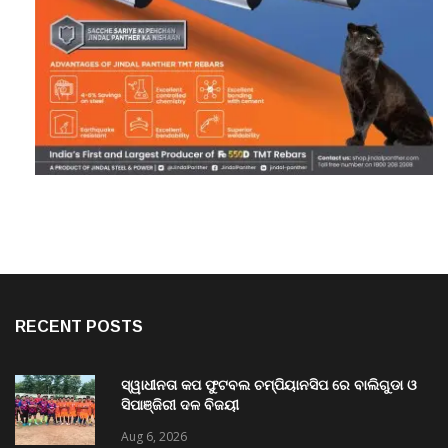
RECENT POSTS
ସ୍ୱାଧୀନତା କପ ଫୁଟବଲ ଚମ୍ପିୟାନସିପ ରେ ବାଲିଗୁଡା ଓ
ସିପାଞ୍ଜିରୀ ଦଳ ବିଜୟୀ