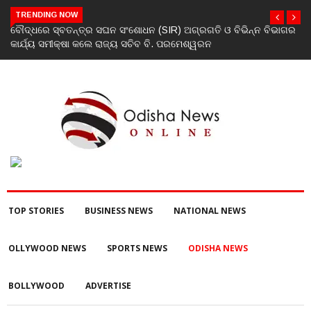
TRENDING NOW
ାଗର
ଯୁବକଙ୍କୁ ପେଟ୍ରୋଲ ଢାଳି ନିଆଁ ଲଗାଇ ହତ୍ୟା ଉଦ୍ୟମ ଅଭିଯୋଗ
TOP STORIES
BUSINESS NEWS
NATIONAL NEWS
OLLYWOOD NEWS
SPORTS NEWS
ODISHA NEWS
BOLLYWOOD
ADVERTISE