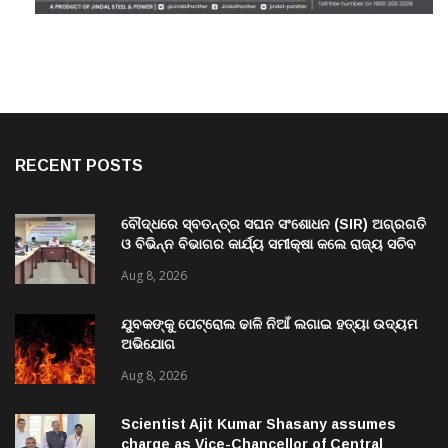
RECENT POSTS
ବୌଦ୍ଧରେ ସ୍ବତନ୍ତ୍ର ସଘନ ସଂଶୋଧନ (SIR) ଅଗ୍ରଗତି
ଓ ବିଭିନ୍ନ ବିଭାଗର କାର୍ଯ୍ୟ ସମୀକ୍ଷା କଲେ ରାଜ୍ୟ ସଚିବ
ବି. ପରମେଶ୍ୱରନ
Aug 8, 2026
ଯୁବକଙ୍କୁ ପେଟ୍ରୋଲ ଢାଳି ନିଆଁ ଲଗାଇ ହତ୍ୟା ଉଦ୍ୟମ
ଅଭିଯୋଗ
Aug 8, 2026
Scientist Ajit Kumar Shasany assumes
charge as Vice-Chancellor of Central