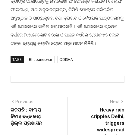
ବ୍ୟାଙ୍କ ଆକାଉଣ୍ଟକୁ ନାମଲେଖା ଫି ଫେରସ୍ତ କରାଯିବ। ସେଲ୍ଫ
ଫାଇନାନ୍ସ, ଅଣ ଅନୁଦାନପ୍ରାପ୍ତ, ପିପିପି ମୋଡ୍ରେ ପରିଚାଳିତ
ଅନୁଷ୍ଠାନ ଓ ପାଠ୍ୟକ୍ରମ ତଥା ବୃଭିଗତ ଓ ବୈଷୟିକ ପାଠ୍ୟକ୍ରମକୁ
ଏହି ଯୋଜନାରେ ସାମିଲ କରାଯାଇନାହିଁ । ଏହି ଯୋଜନାରେ ପ୍ରଥମ
ବର୍ଷରେ ୮୯୫.୫୭କୋଟି ଟଙ୍କା ଓ ପାଞ୍ଚ ବର୍ଷରେ ୫,୪୬୭.୫୫ କୋଟି
ଟଙ୍କା ବ୍ୟୟକୁ କ୍ୟାବିନେଟ୍ରେ ଅନୁମୋଦନ ମିଳିଛି।
TAGS:
Bhubaneswar
ODISHA
Post
Previous
Next
Previous
Next
post:
post:
ଗଜପତି : ବାଲ୍ୟ
Heavy rain
navigation
ବିବାହ ବନ୍ଦ କଲା
cripples Delhi,
ଜ଼ିଲ୍ଲା ପ୍ରଶାସନ
triggers
widespread