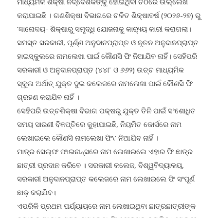
ମାଧ୍ୟମିକ ଶିକ୍ଷା ନିର୍ଦ୍ଦେଶକଙ୍କୁ ହୋଇଥିବା ଚିଠିରେ ଉଲ୍ଲେଖ
କରାଯାଇଛି । ଗଣଶିକ୍ଷା ବିଭାଗରେ ଚଳିତ ଶିକ୍ଷାବର୍ଷ (୨୦୨୬-୨୭) ରୁ
‘ଜ୍ଞାନୋଦୟ- ଶିକ୍ଷାରୁ ସମୃଦ୍ଧି ଯୋଜନାକୁ କାର‌୍ୟ୍ୟ କାରୀ କରାଗଲା।
ସମସ୍ତ ସରକାରୀ, ପୂର୍ଣ୍ଣ ଅନୁଦାନପ୍ରାପ୍ତ ଓ ନୂତନ ଅନୁଦାନପ୍ରାପ୍ତ
ହାଇସ୍କୁଲରେ ନାମଲେଖା ପାଇଁ କୌଣସି ଫି ନିଆଯିବ ନାହିଁ। ସେହିପରି
ସରକାରୀ ଓ ଅନୁଦାନପ୍ରାପ୍ତ (୪୪୮ ଓ ୬୬୨) ଉଚ୍ଚ ମାଧ୍ୟମିକ
ସ୍କୁଲ ଅର୍ଥାତ୍ ଯୁକ୍ତ ଦୁଇ କଲେଜରେ ନାମଲେଖା ପାଇଁ କୌଣସି ଫି
ଗ୍ରହଣ କରାଯିବ ନାହିଁ ।
ସେହିପରି ଉଚ୍ଚଶିକ୍ଷା ବିଭାଗ ପକ୍ଷରୁ ଯୁକ୍ତ ତିନି ପାଇଁ ସଂଶୋଧିତ
ସମୟ ସାରଣୀ ବିଜ୍ଞପ୍ତିରେ କୁହାଯାଇଛି, ନିୟମିତ କୋର୍ସରେ ନାମ
ଲେଖାଇଲେ କୌଣସି ନାମଲେଖା ଫି\’ ନିଆଯିବ ନାହିଁ ।
ମାତ୍ର ସେଲ୍ଫ ଫାଇନାନ୍ସରେ ନାମ ଲେଖାଇଲେ ଏହାର ଫି ଛାତ୍ର
ଛାତ୍ରୀ ପ୍ରଦାନ କରିବେ । ସରକାରୀ କଲେଜ, ବିଶ୍ୱବିଦ୍ୟାଳୟ,
ସରକାରୀ ଅନୁଦାନପ୍ରାପ୍ତ କଲେଜରେ ନାମ ଲେଖାଇଲେ ଫି ସଂପୂର୍ଣ
ଛାଡ଼ କରାଯିବ।
ଏପରିକି ପ୍ରଥମ ପର୍ଯ୍ୟାୟରେ ନାମ ଲେଖାଇଥିବା ଛାତ୍ରଛାତ୍ରୀଙ୍କ