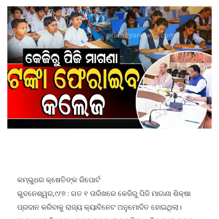
କମ୍ଭୁଧର କ୍ଷେତିଙ୍କ ରିପୋର୍ଟ
ଭୁବନେଶ୍ୱର,୯/୭ : ଗତ ୧ ତାରିଖରେ କେଜିରୁ ପିଜି ମାଗଣା ଶିକ୍ଷା
ପ୍ରଦାନ କରିବାକୁ ରାଜ୍ୟ କ୍ୟାବିନେଟ ଅନୁମୋଦିତ ହୋଇଥିଲା।