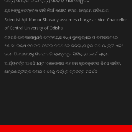
କାର୍ଯ୍ୟ ସମୀକ୍ଷା କଲେ ରାଜ୍ୟ ସଚିବ ବି. ପରମେଶ୍ୱରନ
ଯୁବକଙ୍କୁ ପେଟ୍ରୋଲ ଢାଳି ନିଆଁ ଲଗାଇ ହତ୍ୟା ଉଦ୍ୟମ ଅଭିଯୋଗ
Scientist Ajit Kumar Shasany assumes charge as Vice-Chancellor
of Central University of Odisha
ଗଜପତି:ପାରଳାଖେମୁଣ୍ଡି ପଟ୍ଟନାୟକ ବନ୍ଧ ପୁନରୁଦ୍ଧାର ଓ ନବୀକରଣରେ
୫୫.୬୯ ଲକ୍ଷ ଟଙ୍କାର ଠକେଇ ଘଟଣାରେ ଭିଜିଲାନ୍ସ ଦୁଇ ଜଣ ଯନ୍ତ୍ରୀ ଏବଂ
ଜଣେ ଠିକାଦାରଙ୍କୁ ଗିରଫ କରି ବ୍ରହ୍ମପୁର ଭିଜିଲାନ୍ସ କୋର୍ଟ ଚାଲାଣ
ଆର୍ଯ୍ୟବର୍ତ୍ତ ଆନସିଏଣ୍ଟ ଏକାଡେମୀର ୩୧ ତମ ସ୍ଵନକ୍ଷତ୍ର ଦିବସ ପାଳିତ,
ଛାତ୍ରଛାତ୍ରୀଙ୍କ ଦ୍ଵାରା ୨ ଶହରୁ ଉର୍ଦ୍ଧ୍ବ ପ୍ରକଳ୍ପ ପଦର୍ଶନ