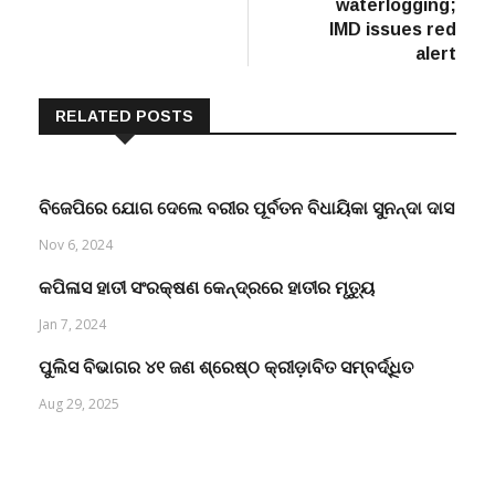
waterlogging;
IMD issues red
alert
RELATED POSTS
ବିଜେପିରେ ଯୋଗ ଦେଲେ ବରୀର ପୂର୍ବତନ ବିଧାୟିକା ସୁନନ୍ଦା ଦାସ
Nov 6, 2024
କପିଳାସ ହାତୀ ସଂରକ୍ଷଣ କେନ୍ଦ୍ରରେ ହାତୀର ମୃତ୍ୟୁ
Jan 7, 2024
ପୁଲିସ ବିଭାଗର ୪୧ ଜଣ ଶ୍ରେଷ୍ଠ କ୍ରୀଡ଼ାବିତ ସମ୍ବର୍ଦ୍ଧିତ
Aug 29, 2025