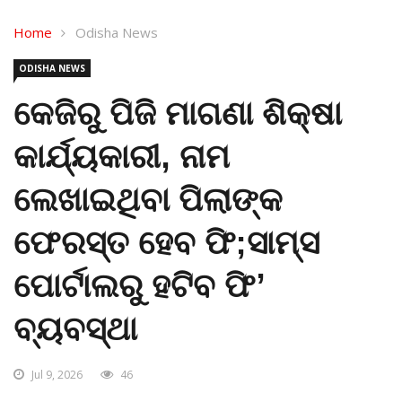
Home
Odisha News
ODISHA NEWS
କେଜିରୁ ପିଜି ମାଗଣା ଶିକ୍ଷା
କାର୍ଯ୍ୟକାରୀ, ନାମ
ଲେଖାଇଥିବା ପିଲାଙ୍କ
ଫେରସ୍ତ ହେବ ଫି;ସାମ୍‌ସ
ପୋର୍ଟାଲରୁ ହଟିବ ଫି’
ବ୍ୟବସ୍ଥା
Jul 9, 2026
46