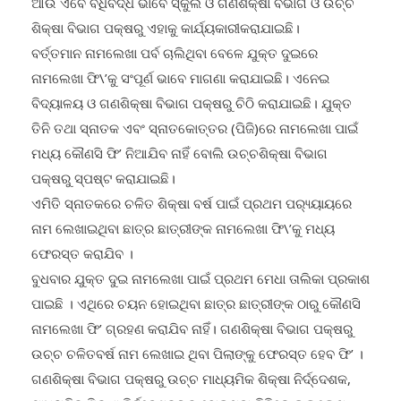
ଆଉ ଏବେ ବିଧିବଦ୍ଧ ଭାବେ ସ୍କୁଲ ଓ ଗଣଶିକ୍ଷା ବିଭାଗ ଓ ଉଚ୍ଚ
ଶିକ୍ଷା ବିଭାଗ ପକ୍ଷରୁ ଏହାକୁ କାର୍ଯ୍ୟକାରୀକରାଯାଇଛି।
ବର୍ତ୍ତମାନ ନାମଲେଖା ପର୍ବ ଚାଲିଥିବା ବେଳେ ଯୁକ୍ତ ଦୁଇରେ
ନାମଲେଖା ଫି\’କୁ ସଂପୂର୍ଣ ଭାବେ ମାଗଣା କରାଯାଇଛି। ଏନେଇ
ବିଦ୍ୟାଳୟ ଓ ଗଣଶିକ୍ଷା ବିଭାଗ ପକ୍ଷରୁ ଚିଠି କରାଯାଇଛି। ଯୁକ୍ତ
ତିନି ତଥା ସ୍ନାତକ ଏବଂ ସ୍ନାତକୋତ୍ତର (ପିଜି)ରେ ନାମଲେଖା ପାଇଁ
ମଧ୍ୟ କୌଣସି ଫି’ ନିଆଯିବ ନାହିଁ ବୋଲି ଉଚ୍ଚଶିକ୍ଷା ବିଭାଗ
ପକ୍ଷରୁ ସ୍ପଷ୍ଟ କରାଯାଇଛି।
ଏମିତି ସ୍ନାତକରେ ଚଳିତ ଶିକ୍ଷା ବର୍ଷ ପାଇଁ ପ୍ରଥମ ପର‌୍ୟ୍ୟାୟରେ
ନାମ ଲେଖାଇଥିବା ଛାତ୍ର ଛାତ୍ରୀଙ୍କ ନାମଲେଖା ଫି\’କୁ ମଧ୍ୟ
ଫେରସ୍ତ କରାଯିବ ।
ବୁଧବାର ଯୁକ୍ତ ଦୁଇ ନାମଲେଖା ପାଇଁ ପ୍ରଥମ ମେଧା ତାଲିକା ପ୍ରକାଶ
ପାଇଛି । ଏଥିରେ ଚୟନ ହୋଇଥିବା ଛାତ୍ର ଛାତ୍ରୀଙ୍କ ଠାରୁ କୌଣସି
ନାମଲେଖା ଫି’ ଗ୍ରହଣ କରାଯିବ ନାହିଁ। ଗଣଶିକ୍ଷା ବିଭାଗ ପକ୍ଷରୁ
ଉଚ୍ଚ ଚଳିତବର୍ଷ ନାମ ଲେଖାଇ ଥିବା ପିଲାଙ୍କୁ ଫେରସ୍ତ ହେବ ଫି’ ।
ଗଣଶିକ୍ଷା ବିଭାଗ ପକ୍ଷରୁ ଉଚ୍ଚ ମାଧ୍ୟମିକ ଶିକ୍ଷା ନିର୍ଦ୍ଦେଶକ,