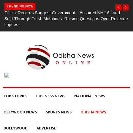
TRENDING NOW
nd
ଗଜପତି : ଭାରତୀୟ ଜନତା ପାର୍ଟି ପକ୍ଷରୁ ମଣ୍ଡଳ ବୈଠକ ଓ ତ୍ରିରଙ୍ଗା ଯାତ୍ରା
venue
କାର୍ଯ୍ୟକ୍ରମ ଅନୁଷ୍ଠିତ ଗଣେଶ କୁମାର ରାଜୁଙ୍କ ରିପୋର୍ଟ
TOP STORIES
BUSINESS NEWS
NATIONAL NEWS
OLLYWOOD NEWS
SPORTS NEWS
ODISHA NEWS
BOLLYWOOD
ADVERTISE