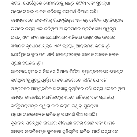
କରିଛି, ଯେଉଁଥିରେ ସେମାନଙ୍କୁ ଶାନ୍ତ ରହିବା ଏବଂ ସୁରକ୍ଷା
ପ୍ରୋଟୋକଲ୍ ପାଳନ କରିବାକୁ ପରାମର୍ଶ ଦିଆଯାଇଛି।
ଦମାସ୍କସରେ ଇସଲାମିକ୍ ରିପବ୍ଲିକ୍ର ଏକ କୂଟନୈତିକ ପ୍ରତିଷ୍ଠାନ
ଉପରେ ଇସ୍ରାଏଲ କରିଥିବା ଆକ୍ରମଣର ପ୍ରତିଶୋଧ ସ୍ୱରୂପ
ଇରାନ୍ ଏବଂ ତା’ର ସହଯୋଗୀମାନେ ଶନିବାର ଇସ୍ରାଏଲ ଉପରେ
୩୩୦ଟି କ୍ଷେପଣାସ୍ତ୍ର ଏବଂ ଡ୍ରୋନ୍ ଆକ୍ରମଣ କରିଛନ୍ତି,
ଯେଉଁଥିରେ ଦୁଇ ଜଣ ଶୀର୍ଷ କମାଣ୍ଡରଙ୍କ ସମେତ ଅନେକ ଲୋକ
ପ୍ରାଣ ହରାଇଛନ୍ତି।
ଭାରତୀୟ ଦୂତାବାସ ନିଜ ସୋସିଆଲ ମିଡିଆ ହ୍ୟାଣ୍ଡେଲରେ ପୋଷ୍ଟ
କରିଥିବା ’ଗୁରୁତ୍ୱପୂର୍ଣ୍ଣ ଆଡଭାଇଜରି’ରେ କହିଛି ଯେ ଏହି
ଅଞ୍ଚଳରେ ସାମ୍ପ୍ରତିକ ଘଟଣାକୁ ଦୃଷ୍ଟିରେ ରଖି ଇସ୍ରାଏଲରେ ଥିବା
ସମସ୍ତ ଭାରତୀୟ ନାଗରିକଙ୍କୁ ଶାନ୍ତ ରହିବାକୁ ଏବଂ ସ୍ଥାନୀୟ
କର୍ତ୍ତୃପକ୍ଷଙ୍କ ଦ୍ୱାରା ଜାରି କରାଯାଇଥିବା ସୁରକ୍ଷା
ପ୍ରୋଟୋକଲପାଳନ କରିବାକୁ ପରାମର୍ଶ ଦିଆଯାଇଛି।
ଦୂତାବାସ ପରିସ୍ଥିତି ଉପରେ ତୀକ୍ଷ୍ଣ ନଜର ରଖିଛି ଏବଂ ଆମର
ସମସ୍ତ ନାଗରିକଙ୍କ ସୁରକ୍ଷା ସୁନିଶ୍ଚିତ କରିବା ପାଇଁ ଇସ୍ରାଏଲ