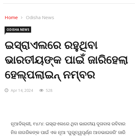
Home
Odisha News
ODISHA NEWS
ଇସ୍ରାଏଲରେ ରହୁଥିବା
ଭାରତୀୟଙ୍କ ପାଇଁ ଜାରିହେଲା
ହେଲ୍ପଲାଇନ୍ ନମ୍ବର
Apr 14, 2024
528
ନୂଆଦିଲ୍ଲୀ, ୧୪/୪: ଇସ୍ରାଏଲରେ ଥିବା ଭାରତୀୟ ଦୂତାବାସ ରବିବାର
ନିଜ ନାଗରିକଙ୍କ ପାଇଁ ଏକ ନୂଆ ‘ଗୁରୁତ୍ୱପୂର୍ଣ୍ଣ ଆଡଭାଇଜରି’ ଜାରି