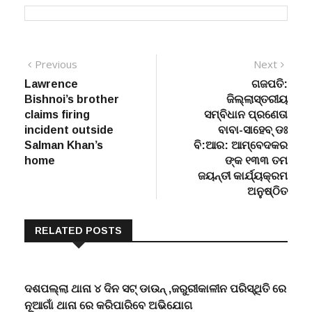
Post
Previous
Next
Previous
Next
post:
post:
Lawrence
ଗଜପତି:
navigation
Bishnoi’s brother
ଜିଲ୍ଲାସ୍ତରୀୟ
claims firing
ସମ୍ବିଧାନ ପ୍ରଣେତା
incident outside
ବାବା-ସାହେବ୍ ଡଃ
Salman Khan’s
ବି:ଆର: ଆମ୍ବେଦକର
home
ଙ୍କ ୧୩୩ ତମ
ଜୟନ୍ତୀ କାର୍ଯ୍ୟକ୍ରମ
ଅନୁଷ୍ଠିତ
RELATED POSTS
ଦଶପଲ୍ଲା ଥାନା ୪ ଦିନ ସଟ୍ ଡାଉନ୍ ,ଜରୁରୀକାଳୀନ ପରିସ୍ଥିତି ରେ
ନୂଆଗାଁ ଥାନା ରେ କରିପାରିବେ ଅଭିଯୋଗ