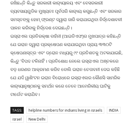
ରଖିଛନ୍ତି କିନ୍ତୁ ସରକାରୀ କାର‌୍ୟ୍ୟାଳୟ ଏବଂ ବେସରକାରୀ
ବ୍ୟବସାୟଗୁଡିକ ମୁଖ୍ୟତଃ ପୂର୍ବପରି କାର‌୍ୟ୍ୟ କରୁଛନ୍ତି ଏବଂ ସରକାର
ସମସ୍ତଙ୍କୁ ହୋମ୍ ଫ୍ରଣ୍ଟ ଦ୍ୱାରା ଜାରି କରାଯାଇଥିବା ନିର୍ଦ୍ଦେଶାବଳୀ
ପାଳନ କରିବାକୁ ନିର୍ଦ୍ଦେଶ ଦେଇଛନ୍ତି।
ଇସ୍ରାଏଲ ପ୍ରତିରକ୍ଷା ବାହିନୀ (ଆଇଡିଏଫ)ର ମୁଖପାତ୍ର କହିଛନ୍ତି
ଯେ ଇରାନ ଦ୍ୱାରା ପ୍ରକ୍ଷେପଣ କରାଯାଇଥିବା ପ୍ରାୟ ୩୩୦ଟି
କ୍ଷେପଣାସ୍ତ୍ର ଏବଂ ଡ୍ରୋନ ମଧ୍ୟରୁ ୯୯ ପ୍ରତିଶତକୁ ଅଟକାଯାଇଛି,
କିନ୍ତୁ ’ବିପଦ ଟଳିନାହିଁ’। ପ୍ରତିଶୋଧ ନେଲେ ଇସ୍ରାଏଲ ଅଞ୍ଚଳରେ
ବଡ଼ ଧରଣର ଆକ୍ରମଣ କରିବ ବୋଲି ଇରାନ ଚେତାବନୀ ଦେଇ କହିଛି
ଯେ ଯଦି ୱାଶିଂଟନ ଇରାନ ବିରୋଧରେ ଇସ୍ରାଏଲର କୌଣସି ସାମରିକ
କାର‌୍ୟ୍ୟାନୁଷ୍ଠାନକୁ ସମର୍ଥନ କରେ ତେବେ ଆମେରିକୀୟ ଘାଟିକୁ
ଟାର୍ଗେଟ କରାଯିବ।
TAGS:
helpline numbers for indians living in israels
INDIA
israel
New Delhi