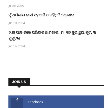
Jul 26, 2020
ମୁଁ ଧର୍ମଶାଳା ବାସୀ ସହ ଅଛି ଓ ରହିଥିବି :ପ୍ରଣବ
Jun 10, 2024
ହାତୀ ପାଦ ତଳେ ପରିବାର ଛାରଖାର; ମା’ ସହ ଦୁଇ ଛୁଆ ମୃତ, ୩
ଗୁରୁତର
Jun 18, 2024
JOIN US
Facebook