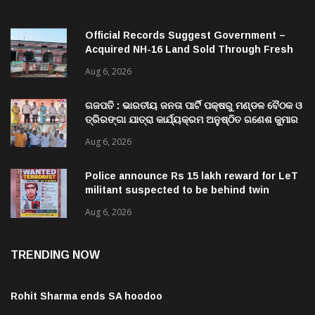
Official Records Suggest Government –
Acquired NH-16 Land Sold Through Fresh
Mutations, Raising Questions Over
Aug 6, 2026
Revenue Lapses.
ଗଜପତି : ଭାରତୀୟ ଜନତା ପାର୍ଟି ପକ୍ଷରୁ ମଣ୍ଡଳ ବୈଠକ ଓ
ତ୍ରିରଙ୍ଗା ଯାତ୍ରା କାର୍ଯ୍ୟକ୍ରମ ଅନୁଷ୍ଠିତ ଗଣେଶ କୁମାର
ରାଜୁଙ୍କ ରିପୋର୍ଟ
Aug 6, 2026
Police announce Rs 15 lakh reward for LeT
militant suspected to be behind twin
attacks in Kashmir
Aug 6, 2026
TRENDING NOW
Rohit Sharma ends SA hoodoo