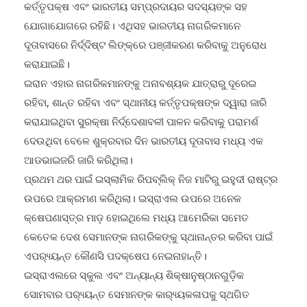
କର୍ତ୍ତୃପକ୍ଷ ଏବଂ ଭାରତୀୟ ସମ୍ପ୍ରଦାୟର ସଦସ୍ୟଙ୍କ ସହ
ଯୋଗାଯୋଗରେ ରହିଛି। ଏଥିସହ ଭାରତୀୟ ନାଗରିକମାନେ
ଦୂତାବାସରେ ନିର୍ଦ୍ଦିଷ୍ଟ ଲିଙ୍କ୍ରେ ପଞ୍ଜୀକରଣ କରିବାକୁ ଅନୁରୋଧ
କରାଯାଇଛି।
ଇରାନ ଏହାର ନାଗରିକମାନଙ୍କୁ ଅନାବଶ୍ୟକ ଯାତ୍ରାରୁ ଦୂରେଇ
ରହିବା, ଶାନ୍ତ ରହିବା ଏବଂ ସ୍ଥାନୀୟ କର୍ତ୍ତୃପକ୍ଷଙ୍କ ଦ୍ୱାରା ଜାରି
କରାଯାଇଥିବା ସୁରକ୍ଷା ନିର୍ଦ୍ଦେଶାବଳୀ ପାଳନ କରିବାକୁ ପରାମର୍ଶ
ଦେଉଥିବା ବେଳେ ଶୁକ୍ରବାର ଦିନ ଭାରତୀୟ ଦୂତାବାସ ମଧ୍ୟ ଏକ
ଆଡଭାଇଜରି ଜାରି କରିଥିଲା।
ପ୍ରଥମ ଥର ପାଇଁ ଇସ୍ଲାମିକ ରିପବ୍ଲିକ୍ ନିଜ ମାଟିରୁ ଇହୁଦୀ ରାଷ୍ଟ୍ର
ଉପରେ ଆକ୍ରମଣ କରିଥିଲା। ଇସ୍ରାଏଲ ଉପରେ ଅନେକ
କ୍ଷେପଣାସ୍ତ୍ର ମାଡ଼ ହୋଇଥିଲେ ମଧ୍ୟ ଆମେରିକା ସମେତ
କେତେକ ଦେଶ ସେମାନଙ୍କ ନାଗରିକଙ୍କୁ ସ୍ଥାନାନ୍ତର କରିବା ପାଇଁ
ଏପର‌୍ୟ୍ୟନ୍ତ କୌଣସି ପଦକ୍ଷେପ ନେଇନାହାନ୍ତି।
ଇସ୍ରାଏଲରେ ସ୍କୁଲ ଏବଂ ଅନ୍ୟାନ୍ୟ ଶିକ୍ଷାନୁଷ୍ଠାନଗୁଡ଼ିକ
ସୋମବାର ପର‌୍ୟ୍ୟନ୍ତ ସେମାନଙ୍କ କାର‌୍ୟ୍ୟକଳାପକୁ ସ୍ଥଗିତ