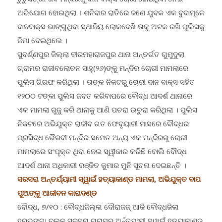
ଅଭିଯୋଗ ହୋଇଥିଲା । ଶନିବାର ରାତିରେ ଜଣେ ଯୁବକ ଏକ ବୁଦାମୂଳେ
ଦାନବାକ୍ସ ଭାଙ୍ଗୁଥିବା ସ୍ଥାନିୟ ଲୋକଦେଖି ତାକୁ ଅଟକ ରଖି ପୁଲିସକୁ
ଜିମା ଦେଇଥିଲେ ।
ସୁବର୍ଣ୍ଣପୁର ଜିଲ୍ଲା ବୀରମହାରାଜପୁର ଥାନା ଅନ୍ତର୍ଗତ ଗୁମୁଦୁଲା
ଗ୍ରାମର ରାଜୀବଲୋଚନ ସାହୁ(୨୬)ଙ୍କୁ ମନ୍ଦିର ଚୋରୀ ମାମଲାରେ
ପୁଲିସ ଗିରଫ କରିଥିଲା । ତାଙ୍କ ନିକଟରୁ ଚୋରୀ ଦାନ ବାକ୍ସ ସହିତ
୧୨୦୦ ଟଙ୍କା ପୁଲିସ ଜବତ କରିବାପରେ ବୌଦ୍ଧ ଆଦର୍ଶ ଥାନାରେ
ଏକ ମାମଲା ରୁଜୁ କରି ଥାନାକୁ ଆଣି ପଚରା ଉଚୁରା କରିଥିଲା । ପୁଲିସ
ନିକଟରେ ଅଭିଯୁକ୍ତ ରାଜୀବ ଗତ ଫେବୃୟାରୀ ମାସରେ ବୌଦ୍ଧର
ପ୍ରସିଦ୍ଧ ଭୈରବୀ ମନ୍ଦିର ସମେତ ଅନ୍ୟ ଏକ ମନ୍ଦିରରୁ ଚୋରୀ
ମାମଲାରେ ସଂପୃକ୍ତ ଥିବା ନେଇ ସ୍ୱୀକାର କରିଛି ବୋଲି ବୌଦ୍ଧ
ଆଦର୍ଶ ଥାନା ଅଧିକାରୀ ରଞ୍ଜିତ କୁମାର ମୁନି ସୂଚନା ଦେଇଛନ୍ତି ।
ସରସରା ଅନ୍ତର୍ଯ୍ୟାମୀ ସ୍ୱାଇଁ ହତ୍ୟାକାଣ୍ଡ ମାମଲା, ଅଭିଯୁକ୍ତ ବାପ
ପୁଅଙ୍କୁ ଆଜୀବନ କାରାଦଣ୍ଡ
ବୌଦ୍ଧ, ୭/୧୦ : ବୌଦ୍ଧଜିଲ୍ଳା ଦୌରାଜଜ୍ ଆଜି ବୌଦ୍ଧଜିଲା
ହରଭଙ୍ଗା ବ୍ଲକ ସରସରା ଗ୍ରାମର ଅର୍ନ୍ତଯୃଂମୀ ସ୍ୱାଇଁ ହତ୍ୟାକାଣ୍ଡ