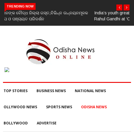
TRENDING NOW
India’s youth greatest strength, potential unmatched globally:
Rahul Gandhi at ‘Chhatron Ki Goonj’ event
TOP STORIES
BUSINESS NEWS
NATIONAL NEWS
OLLYWOOD NEWS
SPORTS NEWS
ODISHA NEWS
BOLLYWOOD
ADVERTISE