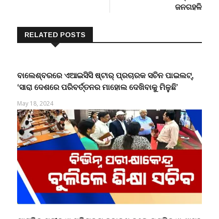
ଜନଗହଳି
RELATED POSTS
ବାଲେଶ୍ବରରେ ଏଆଇସିସି ଷ୍ଟାର୍ ପ୍ରଚାରକ ସଚିନ ପାଇଲଟ୍,
‘ସାରା ଦେଶରେ ପରିବର୍ତ୍ତନର ମାହୋଲ ଦେଖିବାକୁ ମିଳୁଛି’
May 18, 2024