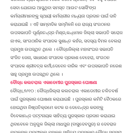
ସେବା ଯୋଗାଇ ଆସୁଥିବା ସମସ୍ତ ଆଉଟ ସୋର୍ସିଂଙ୍ଗ
କର୍ମଚାରୀମାନଙ୍କୁ ସ୍ଥାୟୀ କର୍ମଚାରୀର ମାନ୍ୟତା ପ୍ରଦାନ ପାଇଁ ଦାବି
କରାଯାଇଛି । ଏହି ସାମ୍ବାଦିକ ସମ୍ମିଳନି ରେ ରାଜ୍ୟ ସଂଗଠନର
ଉପସଭାପତି ପୂର୍ଣ୍ଣଚନ୍ଦ୍ର ମିଶ୍ର,କନ୍ଧମାଳ ଜିଲ୍ଲା ସଭାପତି ସରୋଜ
ନାଏକ, ସାଂଗଠାନିକ ସଂପାଦକ ସୁଶାନ୍ତ କହଁର, ସଦସ୍ୟ ବିମଳ ବେଲରା
ପ୍ରମୁଖ ଉପସ୍ଥିତ ଥିଲେ । ବୌଦ୍ଧଜିଲ୍ଲା ମହାସଂଘର ସଭାପତି
ସଂଜିତ ଜେନା, ସାଧାରଣ ସଂପାଦକ ପ୍ରକାଶ ବେହେରା, ସଂଗଠନ
ସଂପାଦକ ଶ୍ରୀବତ୍ସ କର୍ମୀ,ଦେବେନ ବାରିକ ଏବଂ ଉପସଭାପତି ନରେଶ
ସାହୁ ପ୍ରମୁଖ ଉପସ୍ଥିତ ଥିଲେ ।
ବୌଦ୍ଧ କଲଚରାଲ ଏକାଡେମୀର ପୁରସ୍କାର ଘୋଷଣା
ବୌଦ୍ଧ,୭/୧୦ : ବୌଦ୍ଧଜିଲ୍ଲା କଲଚରାଲ ଏକାଡେମୀର ଚଳିତବର୍ଷ
ପାଇଁ ପୁରସ୍କାର ଘୋଷଣା କରାଯାଇଛି । ପୁରସ୍କାର କମିଟି ବୈଠକରେ
ହୋଇଥିବା ନିଷ୍ପତିକ୍ରମେ କଟକ ର ଦେବେନ୍ଦ୍ର କରଙ୍କୁ
ବିବେକାନନ୍ଦ ପଟ୍ଟନାୟକ ସାହିତ୍ୟ ପୁରସ୍କାର ପ୍ରଦାନ କରାଯାଇ
ଥିବାବେଳେ ଅନୁଗୁଳ ଜିଲ୍ଲା ମାଧପୁର (ବାସୁଦେବପୁର) ର ଦେବରାଜ
ନାୟକଙ୍କୁ ପ୍ରଫୁଲ୍ଲ ମହାକୁଳ ସାହିତ୍ୟ ପୁରସ୍କାର,ବୌଦ୍ଧ ସରସରା