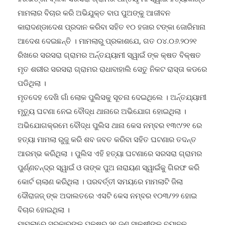
ମାମଲାର ବିଚାର କରି ଅଭିଯୁକ୍ତ ବାପ ପୁଅଙ୍କୁ ଆଜୀବନ
କାରାଦଣ୍ଡାଦେଶ ପ୍ରଦାନ କରିବା ସହିତ ୧୦ ହଜାର ଟଙ୍କା ଜୋରିମାନା
ଆଦେଶ ଦେଇଛନ୍ତି । ମାମଲାରୁ ପ୍ରକାଶଯେ, ଗତ ୦୪.୦୬.୨୦୨୧
ରିଖରେ ସରସରା ଗ୍ରାମର ଅର୍ନ୍ତଯ୍ୟାମୀ ସ୍ୱାଇଁ ଙ୍କ କ୍ଷତ ବିକ୍ଷତ
ମୃତ ଶରୀର ସରସରା ଗ୍ରାମର ରାଧାବାହାଲି ସେତୁ ନିକଟ ରାସ୍ତା କଡରେ
ପଡିଥିଲା ।
ମୃତଦେହ ଦେଖି ଗାଁ ଲୋକ ପୁଲିସକୁ ସୂଚନା ଦେଇଥିଲେ । ଅର୍ନ୍ତଯ୍ୟାମୀ
ମୃତ୍ୟୁ ଘଟଣା ନେଇ ବୌଦ୍ଧ ଥାନାରେ ଅଭିଯୋଗ ହୋଇଥିଲା ।
ଅଭିଯୋଗକ୍ରମେ ବୌଦ୍ଧ ପୁଲିସ ଥାନା କେସ ନମ୍ବର ୧୩୯/୨୧ ରେ
ହତ୍ୟା ମାମଲା ରୁଜୁ କରି ଶବ ଜବତ କରିବା ସହିତ ଘଟଣାର ତଦନ୍ତ
ଆରମ୍ଭ କରିଥିଲା । ପୁଲିସ ଏହି ହତ୍ୟା ଘଟଣାରେ ସରସରା ଗ୍ରାମର
ପୁର୍ଣ୍ଣଚନ୍ଦ୍ର ସ୍ୱାଇଁ ଓ ତାଙ୍କ ପୁଅ ନାରାୟଣ ସ୍ୱାଇଁକୁ ଗିରଫ କରି
କୋର୍ଟ ଚାଲାଣ କରିଥିଲା । ପରବର୍ତ୍ତୀ ସମୟରେ ମାମଲାଟି ଜିଲା
ଦୌରାଜଜ୍ ଙ୍କ ଅଦାଲତରେ ଏସଟି କେସ ନମ୍ବର ୧୦୩/୨୨ ହୋଇ
ବିଚାର ହୋଇଥିଲା ।
ମାମଲାରେ ସରକାରଙ୍କ ପକ୍ଷରୁ ୨୧ ଜଣ ସାକ୍ଷୀଙ୍କ ବୟାନକୁ