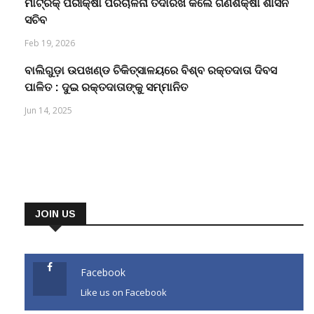
ମାଟ୍ରିକ୍ ପରୀକ୍ଷା ପରିଚାଳନା ତଦାରଖ କଲେ ଗଣଶିକ୍ଷା ଶାସନ
ସଚିବ
Feb 19, 2026
ବାଲିଗୁଡ଼ା ଉପଖଣ୍ଡ ଚିକିତ୍ସାଳୟରେ ବିଶ୍ବ ରକ୍ତଦାତା ଦିବସ
ପାଳିତ : ଦୁଇ ରକ୍ତଦାତାଙ୍କୁ ସମ୍ମାନିତ
Jun 14, 2025
JOIN US
Facebook
Like us on Facebook