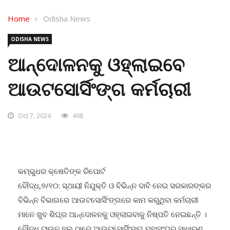
Home
Odisha News
ODISHA NEWS
ଆନ୍ଦୋଳନକୁ ଓହ୍ଲାଇବେ
ଆଉଟସୋର୍ସିଂଙ୍ଗ କର୍ମଚାରୀ
Oct 7, 2024
498
କମ୍ଭୁଧର କ୍ଷେତିଙ୍କ ରିପୋର୍ଟ
ବୌଦ୍ଧ,୭/୧୦: ସ୍ଥାୟୀ ନିଯୁକ୍ତି ଓ ବିଭିନ୍ନ ଦାବି ନେଇ ସରକାରଙ୍କର
ବିଭିନ୍ନ ବିଭାଗରେ ଆଉଟସୋର୍ସିଂଙ୍ଗରେ କାମ କରୁଥିବା କର୍ମଚାରୀ
ମାନେ ଖୁବ ଶିଘ୍ର ଆନ୍ଦୋଳନକୁ ଓହ୍ଲାଇବାକୁ ନିଷ୍ପତି ନେଇଛନ୍ତି ।
ବୌଦ୍ଧ ଟାଉନ ହଲ ଠାରେ ଆଉଟସୋର୍ସିଂଙ୍ଗ ମହାସଂଘର ସାଧାରଣ