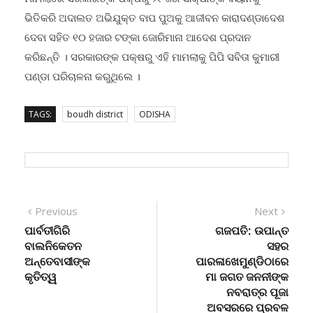
ଭିତିକରି ଅଦାଲତ ଅଭିଯୁକ୍ତ ବାପ ପୁଅକୁ ଆଜୀବନ କାରାଦଣ୍ଡାଦେଶ
ଦେବା ସହିତ ୧୦ ହଜାର ଟଙ୍କା ଜୋରିମାନା ଆଦେଶ ପ୍ରଦାନ
କରିଛନ୍ତି । ସରକାରଙ୍କ ପକ୍ଷରୁ ଏହି ମାମଲାକୁ ପିପି ସବିତା କୁମାରୀ
ପଣ୍ଡା ପରିଚାଳନା କରୁଥିଲେ ।
TAGS:
boudh district
ODISHA
Post
Previous
Next
Previous
Next
post:
post:
ପାର୍ବତୀଗିରି
ଗଜପତି: ଉପାନ୍ତ
navigation
ବାଲନିକେତନ
ସହର
ଅନ୍ତେବାସୀଙ୍କ
ପାରଳାଖେମୁଣ୍ଡିଠାରେ
କୃତିତ୍ୱ
ମା ଜଗତ ଜନନୀଙ୍କ
ନବରାତ୍ର ପୂଜା
ଅବସରରେ ପ୍ରବଳ