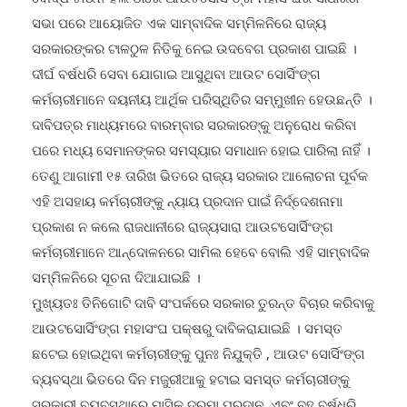
ସଭା ପରେ ଆୟୋଜିତ ଏକ ସାମ୍ବାଦିକ ସମ୍ମିଳନିରେ ରାଜ୍ୟ
ସରକାରଙ୍କର ଟାଳଠୁଳ ନିତିକୁ ନେଇ ଉଦବେଗ ପ୍ରକାଶ ପାଇଛି ।
ଦୀର୍ଘ ବର୍ଷଧରି ସେବା ଯୋଗାଇ ଆସୁଥିବା ଆଉଟ ସୋର୍ସିଂଙ୍ଗ
କର୍ମଚାରୀମାନେ ଦୟନୀୟ ଆର୍ଥିକ ପରିସ୍ଥିତିର ସମ୍ମୁଖୀନ ହେଉଛନ୍ତି ।
ଦାବିପତ୍ର ମାଧ୍ୟମରେ ବାରମ୍ବାର ସରକାରଙ୍କୁ ଅନୁରୋଧ କରିବା
ପରେ ମଧ୍ୟ ସେମାନଙ୍କର ସମସ୍ୟାର ସମାଧାନ ହୋଇ ପାରିଲା ନାହିଁ ।
ତେଣୁ ଆଗାମୀ ୧୫ ତାରିଖ ଭିତରେ ରାଜ୍ୟ ସରକାର ଆଲୋଚନା ପୂର୍ବକ
ଏହି ଅସହାୟ କର୍ମଚାରୀଙ୍କୁ ନ୍ୟାୟ ପ୍ରଦାନ ପାଇଁ ନିର୍ଦ୍ଦେଶନାମା
ପ୍ରକାଶ ନ କଲେ ରାଜଧାନୀରେ ରାଜ୍ୟସାରା ଆଉଟସୋର୍ସିଂଙ୍ଗ
କର୍ମଚାରୀମାନେ ଆନ୍ଦୋଳନରେ ସାମିଲ ହେବେ ବୋଲି ଏହି ସାମ୍ବାଦିକ
ସମ୍ମିଳନିରେ ସୂଚନା ଦିଆଯାଇଛି ।
ମୁଖ୍ୟତଃ ତିନିଗୋଟି ଦାବି ସଂପର୍କରେ ସରକାର ତୁରନ୍ତ ବିଚାର କରିବାକୁ
ଆଉଟସୋର୍ସିଂଙ୍ଗ ମହାସଂଘ ପକ୍ଷରୁ ଦାବିକରାଯାଇଛି । ସମସ୍ତ
ଛଟେଇ ହୋଇଥିବା କର୍ମଚାରୀଙ୍କୁ ପୁନଃ ନିଯୁକ୍ତି , ଆଉଟ ସୋର୍ସିଂଙ୍ଗ
ବ୍ୟବସ୍ଥା ଭିତରେ ଦିନ ମଜୁରୀଆକୁ ହଟାଇ ସମସ୍ତ କର୍ମଚାରୀଙ୍କୁ
ସରକାରୀ ବ୍ୟବସ୍ଥାରେ ମାସିକ ଦରମା ପ୍ରଦାନ, ଏବଂ ବହୁ ବର୍ଷଧରି