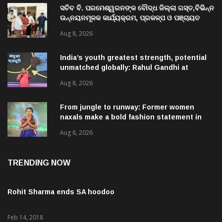
ସଚିବ ବି. ପରମେଶ୍ୱରନଙ୍କ ବୌଦ୍ଧ ଜିଲ୍ଲା ଗସ୍ତ,ବିଭିନ୍ନ
ଉନ୍ନୟନମୂଳକ କାର୍ଯ୍ୟକ୍ରମ, ପ୍ରକଳ୍ପ ଓ ପଞ୍ଚାୟତ
ପରିଦର୍ଶନ
Aug 8, 2026
India’s youth greatest strength, potential
unmatched globally: Rahul Gandhi at
‘Chhatron Ki Goonj’ event
Aug 8, 2026
From jungle to runway: Former women
naxals make a bold fashion statement in
Chhattisgarh
Aug 8, 2026
TRENDING NOW
Rohit Sharma ends SA hoodoo
Feb 14, 2018