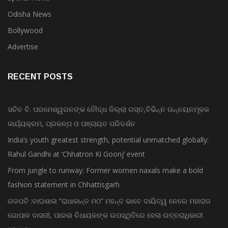
Odisha News
Bollywood
Advertise
RECENT POSTS
ସଚିବ ବି. ପରମେଶ୍ୱରନଙ୍କ ବୌଦ୍ଧ ଜିଲ୍ଲା ଗସ୍ତ,ବିଭିନ୍ନ ଉନ୍ନୟନମୂଳକ
କାର୍ଯ୍ୟକ୍ରମ, ପ୍ରକଳ୍ପ ଓ ପଞ୍ଚାୟତ ପରିଦର୍ଶନ
India’s youth greatest strength, potential unmatched globally:
Rahul Gandhi at ‘Chhatron Ki Goonj’ event
From jungle to runway: Former women naxals make a bold
fashion statement in Chhattisgarh
ଗଜପତି :ବାଘଶାଳା “ରାଧାକାନ୍ତ ମଠ” ମହନ୍ତ ଭାବେ ଦାୟିତ୍ୱ ନେଲେ ମହାରାଜ
ଗୋପାଳ ଦାସଜୀ, ପାରଳା ବିଧାୟକଙ୍କ ଉପସ୍ଥିତିରେ ହେଲା ଉତ୍ତରାଧିକାରୀ