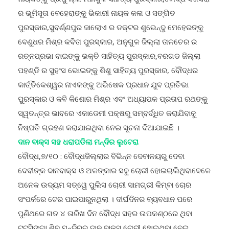
ର ଭୂମିସୂତା ବେହେରାଙ୍କୁ ଭିକାରୀ ନାୟକ କଳା ଓ ସଙ୍ଗିତ
ପୁରସ୍କାର,ସୁବର୍ଣ୍ଣପୁର ଜାଲୋଏ ର ଡକ୍ଟର ଶୁଭେନ୍ଦୁ ମେହେରଙ୍କୁ
ବେଣୁଧର ମିଶ୍ର କବିତା ପୁରସ୍କାର, ଅନୁଗୁଳ ଜିଲ୍ଲା ତାଳଚେର ର
ରତ୍ନପ୍ରଭା ବାଇଙ୍କୁ ଭକ୍ତି ସାହିତ୍ୟ ପୁରସ୍କାର,ବରଗଡ ଜିଲ୍ଲା
ପହଣ୍ଡି ର ସୁହଂସ ଭୋଇଙ୍କୁ ଶିଶୁ ସାହିତ୍ୟ ପୁରସ୍କାର, ବୌଦ୍ଧର
କାର୍ତ୍ତିକେଶ୍ୱର ନାଏକଙ୍କୁ ଅଭିଷେକ ପ୍ରଧାନ ଯୁବ ପ୍ରତିଭା
ପୁରସ୍କାର ଓ କବି କିଶୋର ମିଶ୍ର ଏବଂ ଅଧ୍ୟାପକ ପ୍ରତାପ ରଥଙ୍କୁ
ସ୍ୱତନ୍ତ୍ର ଭାବରେ ଏକାଡେମୀ ପକ୍ଷରୁ ସମ୍ବର୍ଦ୍ଧିତ କରାଯିବାକୁ
ନିଷ୍ପତି ଗ୍ରହଣ କରାଯାଇଥିବା ନେଇ ସୂଚନା ଦିଆଯାଇଛି ।
ଦାନ ବାକ୍ସ ସହ ଧରାପଡିଲା ମନ୍ଦିର ଲୁଟେରା
ବୌଦ୍ଧ,୭/୧୦ : ବୌଦ୍ଧଜିଲ୍ଲାର ବିଭିନ୍ନ ଦେବାଳୟରୁ ଦେବା
ଦେବୀଙ୍କ ଦାନବାକ୍ସ ଓ ଅଳଙ୍କାର ସବୁ ଚୋରୀ ହୋଇଚାଲିଥିବାବେଳେ
ଅନେକ ଉଦ୍ୟମ ସତ୍ୱେ ପୁଲିସ ଚୋରୀ ସାମଗ୍ରୀ କିମ୍ବା ଚୋର
ସଂପର୍କରେ ଟେର ପାଇପାରୁନଥିଲା । ଦୀର୍ଘଦିନର ବ୍ୟବଧାନ ପରେ
ପୁଣିଥରେ ଗତ ୪ ତାରିଖ ଦିନ ବୌଦ୍ଧ ସହର ଉପକଣ୍ଠରେ ଥିବା
ଟୁଟୁସିଙ୍ଗା ଶିବ ମନ୍ଦିରରୁ ଦାନ ବାକ୍ସ ଚୋରୀ ହୋଇଥିବା ନେଇ