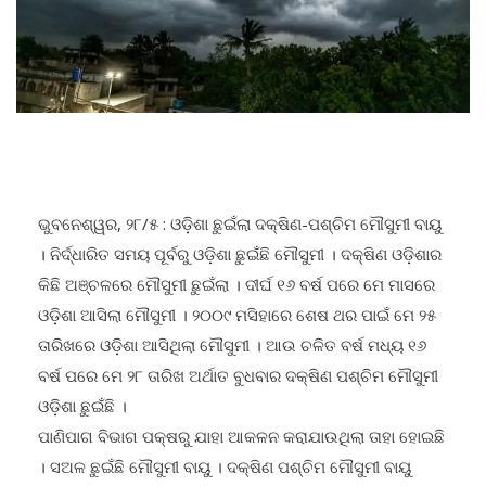
ଭୁବନେଶ୍ୱର, ୨୮/୫ : ଓଡ଼ିଶା ଛୁଇଁଲା ଦକ୍ଷିଣ-ପଶ୍ଚିମ ମୌସୁମୀ ବାୟୁ
। ନିର୍ଦ୍ଧାରିତ ସମୟ ପୂର୍ବରୁ ଓଡ଼ିଶା ଛୁଇଁଛି ମୌସୁମୀ । ଦକ୍ଷିଣ ଓଡ଼ିଶାର
କିଛି ଅଞ୍ଚଳରେ ମୌସୁମୀ ଛୁଇଁଲା । ଦୀର୍ଘ ୧୬ ବର୍ଷ ପରେ ମେ ମାସରେ
ଓଡ଼ିଶା ଆସିଲା ମୌସୁମୀ । ୨୦୦୯ ମସିହାରେ ଶେଷ ଥର ପାଇଁ ମେ ୨୫
ତାରିଖରେ ଓଡ଼ିଶା ଆସିଥିଲା ମୌସୁମୀ । ଆଉ ଚଳିତ ବର୍ଷ ମଧ୍ୟ ୧୬
ବର୍ଷ ପରେ ମେ ୨୮ ତାରିଖ ଅର୍ଥାତ ବୁଧବାର ଦକ୍ଷିଣ ପଶ୍ଚିମ ମୌସୁମୀ
ଓଡ଼ିଶା ଛୁଇଁଛି ।
ପାଣିପାଗ ବିଭାଗ ପକ୍ଷରୁ ଯାହା ଆକଳନ କରାଯାଉଥିଲା ତାହା ହୋଇଛି
। ସଅଳ ଛୁଇଁଛି ମୌସୁମୀ ବାୟୁ । ଦକ୍ଷିଣ ପଶ୍ଚିମ ମୌସୁମୀ ବାୟୁ