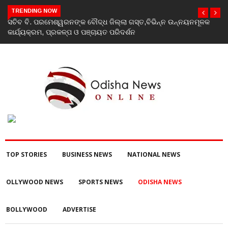
TRENDING NOW
ନୟନମୂଳକ
India’s youth greatest strength, potential unmatched globall
Rahul Gandhi at ‘Chhatron Ki Goonj’ event
TOP STORIES
BUSINESS NEWS
NATIONAL NEWS
OLLYWOOD NEWS
SPORTS NEWS
ODISHA NEWS
BOLLYWOOD
ADVERTISE