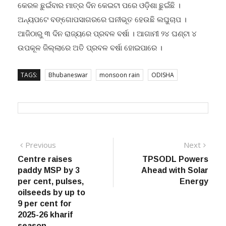
କେରଳ ଛୁଇଁବାର ମାତ୍ର ଦିନ କେଇଟା ପରେ ଓଡ଼ିଶା ଛୁଇଁଛି ।
ଅନ୍ୟପଟେ ବଙ୍ଗୋପସାଗରରେ ଘନୀଭୂତ ହେଉଛି ଲଘୁଚାପ ।
ଆଜିଠାରୁ ୩ ଦିନ ରାଜ୍ୟରେ ପ୍ରବଳ ବର୍ଷା । ଆଗାମୀ ୨୪ ଘଣ୍ଟା ୪
ଉପକୂଳ ଜିଲ୍ଲାରେ ଅତି ପ୍ରବଳ ବର୍ଷା ହୋଇପାରେ ।
TAGS:
Bhubaneswar
monsoon rain
ODISHA
Post
Previous
Next
Previous
Next
post:
post:
Centre raises
TPSODL Powers
navigation
paddy MSP by 3
Ahead with Solar
per cent, pulses,
Energy
oilseeds by up to
9 per cent for
2025-26 kharif
season