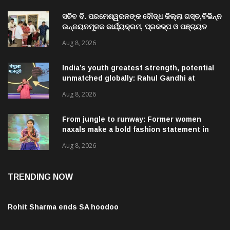
ସଚିବ ବି. ପରମେଶ୍ୱରନଙ୍କ ବୌଦ୍ଧ ଜିଲ୍ଲା ଗସ୍ତ,ବିଭିନ୍ନ
ଉନ୍ନୟନମୂଳକ କାର୍ଯ୍ୟକ୍ରମ, ପ୍ରକଳ୍ପ ଓ ପଞ୍ଚାୟତ
ପରିଦର୍ଶନ
Aug 8, 2026
India’s youth greatest strength, potential
unmatched globally: Rahul Gandhi at
‘Chhatron Ki Goonj’ event
Aug 8, 2026
From jungle to runway: Former women
naxals make a bold fashion statement in
Chhattisgarh
Aug 8, 2026
TRENDING NOW
Rohit Sharma ends SA hoodoo