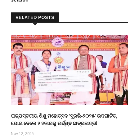
RELATED POSTS
ରାଜ୍ୟସ୍ତରୀୟ ଶିଶୁ ମହୋତ୍ସବ ‘ସୁରଭି-୨୦୨୫’ ଉଦଘାଟିତ,
ଯୋଗ ଦେଲେ ୨ ହଜାରରୁ ଉର୍ଦ୍ଧ୍ଵ ଛାତ୍ରଛାତ୍ରୀ
Nov 12, 2025