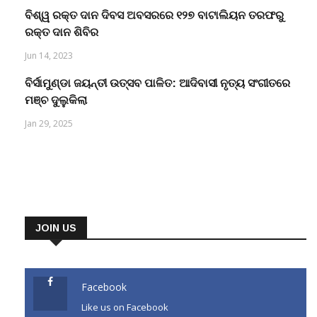
ବିଶ୍ୱ ରକ୍ତ ଦାନ ଦିବସ ଅବସରରେ ୧୨୭ ବାଟାଲିୟନ ତରଫରୁ
ରକ୍ତ ଦାନ ଶିବିର
Jun 14, 2023
ବିର୍ସାମୁଣ୍ଡା ଜୟନ୍ତୀ ଉତ୍ସବ ପାଳିତ: ଆଦିବାସୀ ନୃତ୍ୟ ସଂଗୀତରେ
ମଞ୍ଚ ଦୁଲୁକିଲା
Jan 29, 2025
JOIN US
Facebook
Like us on Facebook