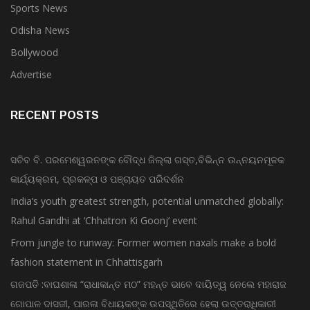
Sports News
Odisha News
Bollywood
Advertise
RECENT POSTS
ସଚିବ ବି. ପରମେଶ୍ୱରନଙ୍କ ବୌଦ୍ଧ ଜିଲ୍ଲା ଗସ୍ତ,ବିଭିନ୍ନ ଉନ୍ନୟନମୂଳକ
କାର୍ଯ୍ୟକ୍ରମ, ପ୍ରକଳ୍ପ ଓ ପଞ୍ଚାୟତ ପରିଦର୍ଶନ
India’s youth greatest strength, potential unmatched globally:
Rahul Gandhi at ‘Chhatron Ki Goonj’ event
From jungle to runway: Former women naxals make a bold
fashion statement in Chhattisgarh
ଗଜପତି :ବାଘଶାଳା “ରାଧାକାନ୍ତ ମଠ” ମହନ୍ତ ଭାବେ ଦାୟିତ୍ୱ ନେଲେ ମହାରାଜ
ଗୋପାଳ ଦାସଜୀ, ପାରଳା ବିଧାୟକଙ୍କ ଉପସ୍ଥିତିରେ ହେଲା ଉତ୍ତରାଧିକାରୀ