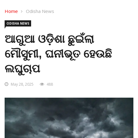
Home
Odisha News
ODISHA NEWS
ଆଗୁଆ ଓଡ଼ିଶା ଛୁଇଁଲା
ମୌସୁମୀ, ଘନୀଭୂତ ହେଉଛି
ଲଘୁଚାପ
May 28, 2025
488