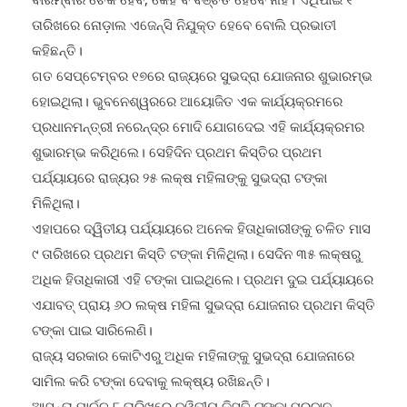
ତାରିଖରେ ନୋଡ଼ାଲ ଏଜେନ୍ସି ନିଯୁକ୍ତ ହେବେ ବୋଲି ପ୍ରଭାତୀ
କହିଛନ୍ତି।
ଗତ ସେପ୍ଟେମ୍ବର ୧୭ରେ ରାଜ୍ୟରେ ସୁଭଦ୍ରା ଯୋଜନାର ଶୁଭାରମ୍ଭ
ହୋଇଥିଲା। ଭୁବନେଶ୍ୱରରେ ଆୟୋଜିତ ଏକ କାର୍ଯ୍ୟକ୍ରମରେ
ପ୍ରଧାନମନ୍ତ୍ରୀ ନରେନ୍ଦ୍ର ମୋଦି ଯୋଗଦେଇ ଏହି କାର୍ଯ୍ୟକ୍ରମର
ଶୁଭାରମ୍ଭ କରିଥିଲେ। ସେହିଦିନ ପ୍ରଥମ କିସ୍ତିର ପ୍ରଥମ
ପର୍ଯ୍ୟାୟରେ ରାଜ୍ୟର ୨୫ ଲକ୍ଷ ମହିଳାଙ୍କୁ ସୁଭଦ୍ରା ଟଙ୍କା
ମିଳିଥିଲା।
ଏହାପରେ ଦ୍ୱିତୀୟ ପର୍ଯ୍ୟାୟରେ ଅନେକ ହିତାଧିକାରୀଙ୍କୁ ଚଳିତ ମାସ
୯ ତାରିଖରେ ପ୍ରଥମ କିସ୍ତି ଟଙ୍କା ମିଳିଥିଲା। ସେଦିନ ୩୫ ଲକ୍ଷରୁ
ଅଧିକ ହିତାଧିକାରୀ ଏହି ଟଙ୍କା ପାଇଥିଲେ। ପ୍ରଥମ ଦୁଇ ପର୍ଯ୍ୟାୟରେ
ଏଯାବତ୍ ପ୍ରାୟ ୬୦ ଲକ୍ଷ ମହିଳା ସୁଭଦ୍ରା ଯୋଜନାର ପ୍ରଥମ କିସ୍ତି
ଟଙ୍କା ପାଇ ସାରିଲେଣି।
ରାଜ୍ୟ ସରକାର କୋଟିଏରୁ ଅଧିକ ମହିଳାଙ୍କୁ ସୁଭଦ୍ରା ଯୋଜନାରେ
ସାମିଲ କରି ଟଙ୍କା ଦେବାକୁ ଲକ୍ଷ୍ୟ ରଖିଛନ୍ତି।
ଆସନ୍ତା ମାର୍ଚ୍ଚ ୮ ତାରିଖରେ ଦ୍ୱିତୀୟ କିସ୍ତି ଟଙ୍କା ପ୍ରଦାନ