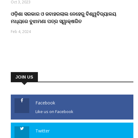
Oct 3, 2023
ଓଡ଼ିଶା ସରକାର ଓ ଜବାହରଲାଲ ନେହେରୁ ବିଶ୍ୱବିଦ୍ୟାଳୟ
ମଧ୍ୟରେ ବୁଝାମଣା ପତ୍ର ସ୍ୱାକ୍ଷରିତ
Feb 4, 2024
JOIN US
Facebook
Like us on Facebook
Twitter