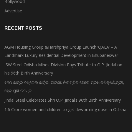
Bollywood
Advertise
RECENT POSTS
AGM Housing Group &Harshpriya Group Launch ‘QALA’ – A
Landmark Luxury Residential Development in Bhubaneswar
JSW Steel Odisha Mines Division Pays Tribute to O.P. Jindal on
his 96th Birth Anniversary
୧୬୦ ଛାତ୍ର ହଷ୍ଟେଲ ଛାଡ଼ିବା ଘଟଣା: ନିଲମ୍ବିତ ହେଲେ ପ୍ରଧାନଶିକ୍ଷୟିତ୍ରୀ,
ହେବ ପୁଣି ତଦନ୍ତ
Jindal Steel Celebrates Shri O.P. Jindal’s 96th Birth Anniversary
1.6 Crore women and children to get deworming dose in Odisha