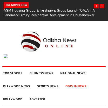
TRENDING NOW
JSW Steel Odisha Mines Division Pays Tribute to O.P. Jindal on
his 96th Birth Anniversary
TOP STORIES
BUSINESS NEWS
NATIONAL NEWS
OLLYWOOD NEWS
SPORTS NEWS
ODISHA NEWS
BOLLYWOOD
ADVERTISE