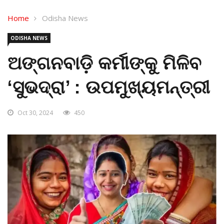
Home
Odisha News
ODISHA NEWS
ଅଙ୍ଗନବାଡ଼ି କର୍ମୀଙ୍କୁ ମିଳିବ
‘ସୁଭଦ୍ରା’ : ଉପମୁଖ୍ୟମନ୍ତ୍ରୀ
Oct 30, 2024
450