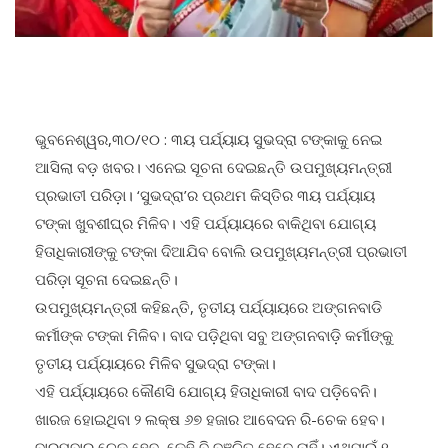
ଭୁବନେଶ୍ୱର,୩୦/୧୦ : ୩ୟ ପର୍ଯ୍ୟାୟ ସୁଭଦ୍ରା ଟଙ୍କାକୁ ନେଇ
ଆସିଲା ବଡ଼ ଖବର। ଏନେଇ ସୂଚନା ଦେଇଛନ୍ତି ଉପମୁଖ୍ୟମନ୍ତ୍ରୀ
ପ୍ରଭାତୀ ପରିଡ଼ା। ‘ସୁଭଦ୍ରା’ର ପ୍ରଥମ କିସ୍ତିର ୩ୟ ପର୍ଯ୍ୟାୟ
ଟଙ୍କା ଖୁବଶୀଘ୍ର ମିଳିବ। ଏହି ପର୍ଯ୍ୟାୟରେ ବାକିଥିବା ଯୋଗ୍ୟ
ହିତାଧିକାରୀଙ୍କୁ ଟଙ୍କା ଦିଆଯିବ ବୋଲି ଉପମୁଖ୍ୟମନ୍ତ୍ରୀ ପ୍ରଭାତୀ
ପରିଡ଼ା ସୂଚନା ଦେଇଛନ୍ତି।
ଉପମୁଖ୍ୟମନ୍ତ୍ରୀ କହିଛନ୍ତି, ତୃତୀୟ ପର୍ଯ୍ୟାୟରେ ଅଙ୍ଗନବାଡି
କର୍ମୀଙ୍କ ଟଙ୍କା ମିଳିବ। ବାଦ ପଡ଼ିଥିବା ସବୁ ଅଙ୍ଗନବାଡ଼ି କର୍ମୀଙ୍କୁ
ତୃତୀୟ ପର୍ଯ୍ୟାୟରେ ମିଳିବ ସୁଭଦ୍ରା ଟଙ୍କା।
ଏହି ପର୍ଯ୍ୟାୟରେ କୌଣସି ଯୋଗ୍ୟ ହିତାଧିକାରୀ ବାଦ ପଡ଼ିବେନି।
ଖାରଜ ହୋଇଥିବା ୨ ଲକ୍ଷ ୬୭ ହଜାର ଆବେଦନ ରି-ଚେକ ହେବ।
ବାରମ୍ବାର ଚେକ ହେବ, କେହି ବି ବଞ୍ଚିତ ହେବେ ନାହିଁ। ଏଥିପାଇଁ ୧