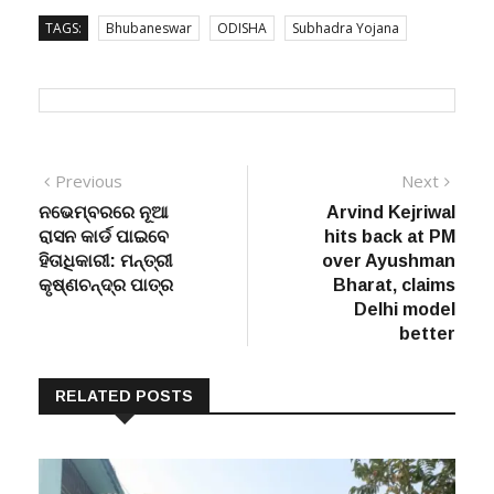
TAGS:
Bhubaneswar
ODISHA
Subhadra Yojana
Post
Previous
Next
Previous
Next
post:
post:
ନଭେମ୍ବରରେ ନୂଆ
Arvind Kejriwal
navigation
ରାସନ କାର୍ଡ ପାଇବେ
hits back at PM
ହିତାଧିକାରୀ: ମନ୍ତ୍ରୀ
over Ayushman
କୃଷ୍ଣଚନ୍ଦ୍ର ପାତ୍ର
Bharat, claims
Delhi model
better
RELATED POSTS