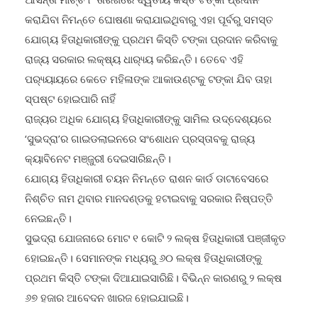
କରାଯିବା ନିମନ୍ତେ ଘୋଷଣା କରାଯାଇଥିବାରୁ ଏହା ପୂର୍ବରୁ ସମସ୍ତ
ଯୋଗ୍ୟ ହିତାଧିକାରୀଙ୍କୁ ପ୍ରଥମ କିସ୍ତି ଟଙ୍କା ପ୍ରଦାନ କରିବାକୁ
ରାଜ୍ୟ ସରକାର ଲକ୍ଷ୍ୟ ଧାର‌୍ୟ୍ୟ କରିଛନ୍ତି। ତେବେ ଏହି
ପର‌୍ୟ୍ୟାୟରେ କେତେ ମହିଳାଙ୍କ ଆକାଉଣ୍ଟକୁ ଟଙ୍କା ଯିବ ତାହା
ସ୍ପଷ୍ଟ ହୋଇପାରି ନାହିଁ
ରାଜ୍ୟର ଅଧିକ ଯୋଗ୍ୟ ହିତାଧିକାରୀଙ୍କୁ ସାମିଲ ଉଦ୍ଦେଶ୍ୟରେ
‘ସୁଭଦ୍ରା’ର ଗାଇଡଲାଇନରେ ସଂଶୋଧନ ପ୍ରସ୍ତାବକୁ ରାଜ୍ୟ
କ୍ୟାବିନେଟ ମଞ୍ଜୁରୀ ଦେଇସାରିଛନ୍ତି।
ଯୋଗ୍ୟ ହିତାଧିକାରୀ ଚୟନ ନିମନ୍ତେ ରାଶନ କାର୍ଡ ଡାଟାବେସରେ
ନିଶ୍ଚିତ ନାମ ଥିବାର ମାନଦଣ୍ଡକୁ ହଟାଇବାକୁ ସରକାର ନିଷ୍ପତ୍ତି
ନେଇଛନ୍ତି।
ସୁଭଦ୍ରା ଯୋଜନାରେ ମୋଟ ୧ କୋଟି ୨ ଲକ୍ଷ ହିତାଧିକାରୀ ପଞ୍ଜୀକୃତ
ହୋଇଛନ୍ତି। ସେମାନଙ୍କ ମଧ୍ୟରୁ ୬୦ ଲକ୍ଷ ହିତାଧିକାରୀଙ୍କୁ
ପ୍ରଥମ କିସ୍ତି ଟଙ୍କା ଦିଆଯାଇସାରିଛି। ବିଭିନ୍ନ କାରଣରୁ ୨ ଲକ୍ଷ
୬୭ ହଜାର ଆବେଦନ ଖାରଜ ହୋଇଯାଇଛି।