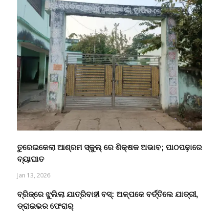
ତୁରେଇକେଲା ଆଶ୍ରମ ସ୍କୁଲ୍ ରେ ଶିକ୍ଷକ ଅଭାବ; ପାଠପଢ଼ାରେ
ବ୍ୟାଘାତ
Jan 13, 2026
ବ୍ରିଜ୍‌ରେ ଝୁଲିଲା ଯାତ୍ରିବାହୀ ବସ୍: ଅଳ୍ପକେ ବର୍ତ୍ତିଲେ ଯାତ୍ରୀ,
ଡ୍ରାଇଭର ଫେରାର୍‌