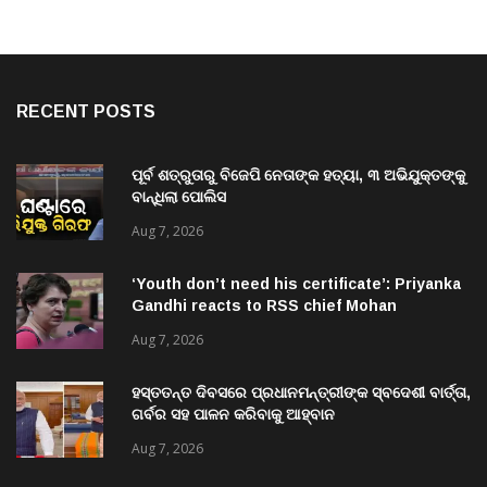
RECENT POSTS
ପୂର୍ବ ଶତ୍ରୁତାରୁ ବିଜେପି ନେତାଙ୍କ ହତ୍ୟା, ୩ ଅଭିଯୁକ୍ତଙ୍କୁ
ବାନ୍ଧିଲା ପୋଲିସ
Aug 7, 2026
‘Youth don’t need his certificate’: Priyanka
Gandhi reacts to RSS chief Mohan
Bhagwat’s Gen Z remarks
Aug 7, 2026
ହସ୍ତତନ୍ତ ଦିବସରେ ପ୍ରଧାନମନ୍ତ୍ରୀଙ୍କ ସ୍ବଦେଶୀ ବାର୍ତ୍ତା,
ଗର୍ବର ସହ ପାଳନ କରିବାକୁ ଆହ୍ବାନ
Aug 7, 2026