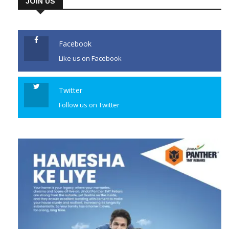
ଅର୍ଚ୍ଚନା ପ୍ରାୟ ୧୨ ବର୍ଷ ପୂର୍ବେ
JOIN US
ରସଲପୁର ଗାଁର ଭାସ୍କର ବେହେରାଙ୍କୁ
ବିବାହ କରିଥିଲେ। ଉଭୟଙ୍କର ଦୁଇ
ପୁଅ ଅଛନ୍ତି। ଭାସ୍କର ବାହାରେ ରହି
Facebook
[…]
Like us on Facebook
CONTINUE READING
Twitter
Follow us on Twitter