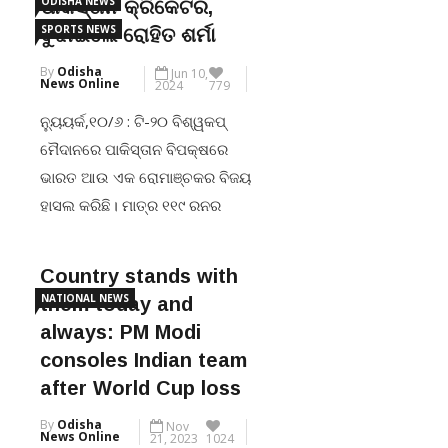
ODISHA NEWS
ପାକିସ୍ତାନ କ୍ରିକେଟର,
World Cup final in Barbados on
SPORTS NEWS
ବୁଝାଇଲେ ରୋହିତ ଶର୍ମା
Saturday.Kohli was the first to
By
Odisha
Jun 10,
declare his decision after being
News Online
2024
779
adjudged player of the match
ନ୍ୟୁୟର୍କ,୧୦/୬ : ଟି-୨୦ ବିଶ୍ୱକପ୍
for his sublime 76 […]
ମୈଦାନରେ ପାକିସ୍ତାନ ବିପକ୍ଷରେ
ଭାରତ ଆଉ ଏକ ରୋମାଞ୍ଚକର ବିଜୟ
CONTINUE READING
ହାସଲ କରିଛି। ମାତ୍ର ୧୧୯ ରନର
ଟାର୍ଗେଟ ଦେଇଥିବା ଟିମ୍ ଇଣ୍ଡିଆ
ପାକିସ୍ତାନ ହାତରୁ ଛଡ଼ାଇ ଆଣିଛି
Country stands with
ବିଜୟ। ପୁଣି ଥରେ ବିଶ୍ୱ କ୍ରିକେଟରେ
NATIONAL NEWS
them today and
ଏହି ଚିର ପ୍ରତିଦ୍ୱନ୍ଦ୍ୱିଙ୍କ ମ୍ୟାଚ୍
always: PM Modi
ସ୍ମରଣୀୟ ହୋଇଯାଇଛି।କିନ୍ତୁ ଉଭୟ
consoles Indian team
ବୋଲିଂ ଓ ବ୍ୟାଟିଂରେ ଉଚ୍ଚକୋଟୀର
after World Cup loss
ପ୍ରଦର୍ଶନ କରିଥିବା ପାକିସ୍ତାନର ନଶୀମ
By
Odisha
Nov
ଶାହା ଏ ପରାଜୟକୁ ସହଜରେ ଗ୍ରହଣ
News Online
21, 2023
1024