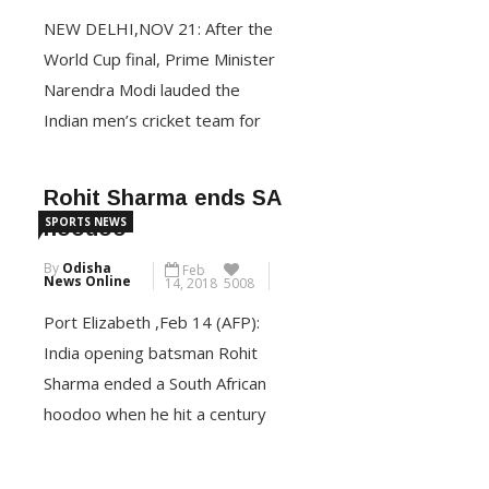
କରିପାରି ନାହାନ୍ତି। ଶେଷ
NEW DELHI,NOV 21: After the
World Cup final, Prime Minister
CONTINUE READING
Narendra Modi lauded the
Indian men’s cricket team for
their 10 consecutive wins in the
tournament and asked them to
Rohit Sharma ends SA
motivate each other as he met
SPORTS NEWS
hoodoo
them after their loss to
By
Odisha
Feb
Australia. “India stands with
News Online
14, 2018
5008
them today and always,” the
Port Elizabeth ,Feb 14 (AFP):
prime minister said, sharing a
India opening batsman Rohit
[…]
Sharma ended a South African
hoodoo when he hit a century
CONTINUE READING
in the fifth one-day
international at St George’s