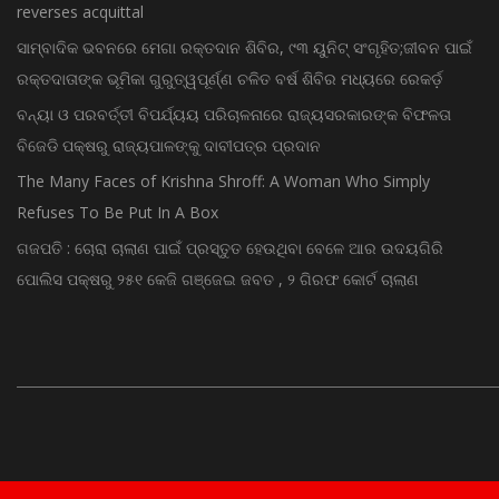
reverses acquittal
ସାମ୍ବାଦିକ ଭବନରେ ମେଗା ରକ୍ତଦାନ ଶିବିର, ୯୩ ୟୁନିଟ୍ ସଂଗୃହିତ;ଜୀବନ ପାଇଁ
ରକ୍ତଦାତାଙ୍କ ଭୂମିକା ଗୁରୁତ୍ୱପୂର୍ଣ୍ଣ ଚଳିତ ବର୍ଷ ଶିବିର ମଧ୍ୟରେ ରେକର୍ଡ଼
ବନ୍ୟା ଓ ପରବର୍ତ୍ତୀ ବିପର୍ଯ୍ୟୟ ପରିଚାଳନାରେ ରାଜ୍ୟସରକାରଙ୍କ ବିଫଳତା
ବିଜେଡି ପକ୍ଷରୁ ରାଜ୍ୟପାଳଙ୍କୁ ଦାବୀପତ୍ର ପ୍ରଦାନ
The Many Faces of Krishna Shroff: A Woman Who Simply
Refuses To Be Put In A Box
ଗଜପତି : ଚୋରା ଚାଲାଣ ପାଇଁ ପ୍ରସ୍ତୁତ ହେଉଥିବା ବେଳେ ଆର ଉଦୟଗିରି
ପୋଲିସ ପକ୍ଷରୁ ୨୫୧ କେଜି ଗଞ୍ଜେଇ ଜବତ , ୨ ଗିରଫ କୋର୍ଟ ଚାଲାଣ