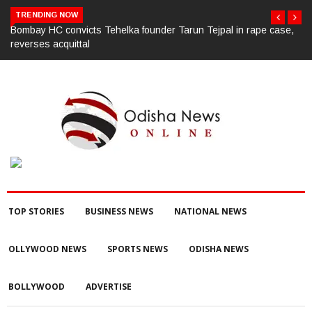
TRENDING NOW
nder Tarun Tejpal in rape case,
ସାମ୍ବାଦିକ ଭବନରେ ମେଗା ରକ୍ତଦାନ ଶିବିର,
ରକ୍ତଦାତାଙ୍କ ଭୂମିକା ଗୁରୁତ୍ୱପୂର୍ଣ୍ଣ ଚଳିତ
TOP STORIES
BUSINESS NEWS
NATIONAL NEWS
OLLYWOOD NEWS
SPORTS NEWS
ODISHA NEWS
BOLLYWOOD
ADVERTISE