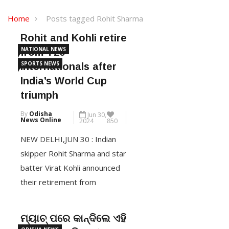
Home
Posts tagged Rohit Sharma
Rohit and Kohli retire
NATIONAL NEWS
from T20
SPORTS NEWS
internationals after
India’s World Cup
triumph
By
Odisha
Jun 30,
News Online
2024
850
NEW DELHI,JUN 30 : Indian
skipper Rohit Sharma and star
batter Virat Kohli announced
their retirement from
Twenty20 internationals after
India’s thrilling seven-run win
ମ୍ୟାଚ୍ ପରେ କାନ୍ଦିଲେ ଏହି
over South Africa in the T20