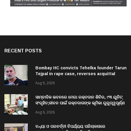
RECENT POSTS
Bombay HC convicts Tehelka founder Tarun
Tejpal in rape case, reverses acquittal
Aug 6, 2026
ସାମ୍ବାଦିକ ଭବନରେ ମେଗା ରକ୍ତଦାନ ଶିବିର, ୯୩ ୟୁନିଟ୍
ସଂଗୃହିତ;ଜୀବନ ପାଇଁ ରକ୍ତଦାତାଙ୍କ ଭୂମିକା ଗୁରୁତ୍ୱପୂର୍ଣ୍ଣ
ଚଳିତ ବର୍ଷ ଶିବିର ମଧ୍ୟରେ ରେକର୍ଡ଼
Aug 6, 2026
ବନ୍ୟା ଓ ପରବର୍ତ୍ତୀ ବିପର୍ଯ୍ୟୟ ପରିଚାଳନାରେ