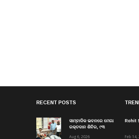
RECENT POSTS
TREN
ସାମ୍ବାଦିକ ଭବନରେ ମେଗା
Rohit
ରକ୍ତଦାନ ଶିବିର, ୯୩
ୟୁନିଟ୍ ସଂଗୃହିତ;ଜୀବନ ପାଇଁ
Aug 6, 2026
Feb 14,