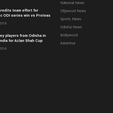
National News
credits team effort for
Ollywood News
ic ODI series win vs Proteas
Sports News
 2018
Odisha News
Bollywood
ey players from Odisha in
ndia for Azlan Shah Cup
Advertise
 2018