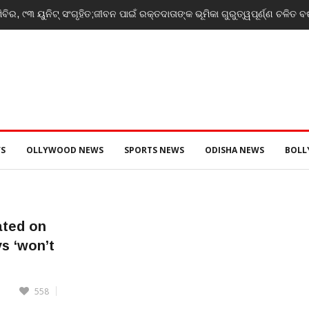
ର, ୯୩ ୟୁନିଟ୍ ସଂଗୃହିତ;ଜୀବନ ପାଇଁ ରକ୍ତଦାତାଙ୍କ ଭୂମିକା ଗୁରୁତ୍ୱପୂର୍ଣ୍ଣ ଚଳିତ ବର
S
OLLYWOOD NEWS
SPORTS NEWS
ODISHA NEWS
BOL
ated on
ys ‘won’t
558