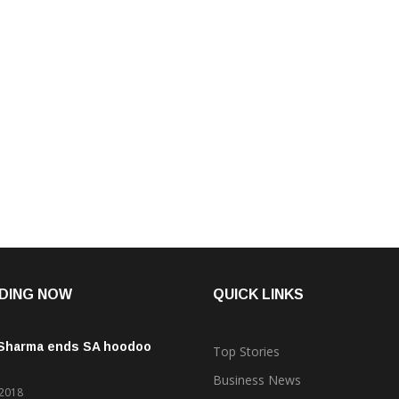
DING NOW
QUICK LINKS
 Sharma ends SA hoodoo
Top Stories
Business News
 2018