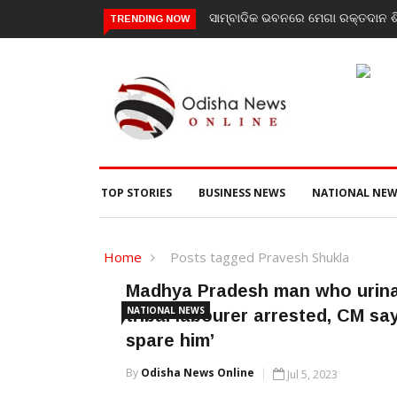
ସାମ୍ବାଦିକ ଭବନରେ ମେଗା ରକ୍ତଦାନ ଶିବି
TRENDING NOW
TOP STORIES
BUSINESS NEWS
NATIONAL NEW
Home
Posts tagged Pravesh Shukla
Madhya Pradesh man who urin
NATIONAL NEWS
tribal labourer arrested, CM sa
spare him’
By
Odisha News Online
Jul 5, 2023