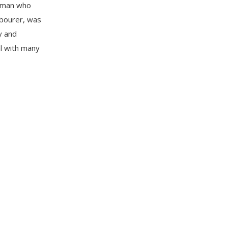
e man who
abourer, was
y and
l with many
 video was
x days […]