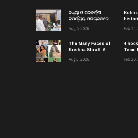
ରକ୍ତଦାତାଙ୍କ ଭୂମିକା
ଗୁରୁତ୍ୱପୂର୍ଣ୍ଣ ଚଳିତ ବର୍ଷ
ଶିବିର ମଧ୍ୟରେ ରେକର୍ଡ଼
ବନ୍ୟା ଓ ପରବର୍ତ୍ତୀ
Kohli 
ବିପର୍ଯ୍ୟୟ ପରିଚାଳନାରେ
histor
ରାଜ୍ୟସରକାରଙ୍କ ବିଫଳତା
Aug 6, 2026
Feb 14,
ବିଜେଡି ପକ୍ଷରୁ
ରାଜ୍ୟପାଳଙ୍କୁ ଦାବୀପତ୍ର
ପ୍ରଦାନ
The Many Faces of
4 hock
Krishna Shroff: A
Team I
Woman Who Simply
Aug 5, 2026
Feb 20,
Refuses To Be Put
In A Box