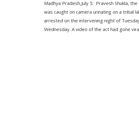
Madhya Pradesh,July 5: Pravesh Shukla, th
was caught on camera urinating on a tribal l
arrested on the intervening night of Tuesda
Wednesday. A video of the act had gone vira
people calling for action against Shukla. The
only recovered by the police on Tuesday, si
CONTINUE READING