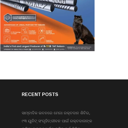
RECENT POSTS
ସାମ୍ବାଦିକ ଭବନରେ ମେଗା ରକ୍ତଦାନ ଶିବିର,
୯୩ ୟୁନିଟ୍ ସଂଗୃହିତ;ଜୀବନ ପାଇଁ ରକ୍ତଦାତାଙ୍କ