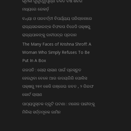
ଭୂମିକା ଗୁରୁତ୍ୱପୂର୍ଣ୍ଣ ଚଳିତ ବର୍ଷ ଶିବିର
ମଧ୍ୟରେ ରେକର୍ଡ଼
ବନ୍ୟା ଓ ପରବର୍ତ୍ତୀ ବିପର୍ଯ୍ୟୟ ପରିଚାଳନାରେ
ରାଜ୍ୟସରକାରଙ୍କ ବିଫଳତା ବିଜେଡି ପକ୍ଷରୁ
ରାଜ୍ୟପାଳଙ୍କୁ ଦାବୀପତ୍ର ପ୍ରଦାନ
The Many Faces of Krishna Shroff: A
Woman Who Simply Refuses To Be
Put In A Box
ଗଜପତି : ଚୋରା ଚାଲାଣ ପାଇଁ ପ୍ରସ୍ତୁତ
ହେଉଥିବା ବେଳେ ଆର ଉଦୟଗିରି ପୋଲିସ
ପକ୍ଷରୁ ୨୫୧ କେଜି ଗଞ୍ଜେଇ ଜବତ , ୨ ଗିରଫ
କୋର୍ଟ ଚାଲାଣ
ପାଠ୍ୟପୁସ୍ତକ ତ୍ରୁଟି ଘଟଣା : ମନୋଜ ପାଢୀଙ୍କୁ
ମିଳିଲା ସର୍ତ୍ତମୂଳକ ଜାମିନ