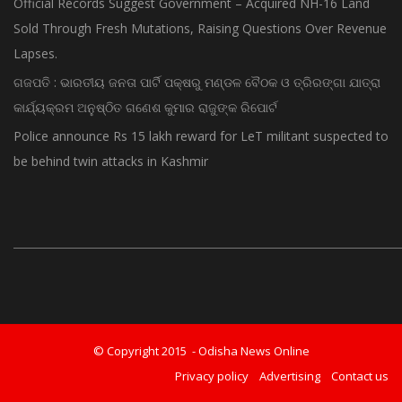
Official Records Suggest Government – Acquired NH-16 Land
Sold Through Fresh Mutations, Raising Questions Over Revenue
Lapses.
ଗଜପତି : ଭାରତୀୟ ଜନତା ପାର୍ଟି ପକ୍ଷରୁ ମଣ୍ଡଳ ବୈଠକ ଓ ତ୍ରିରଙ୍ଗା ଯାତ୍ରା
କାର୍ଯ୍ୟକ୍ରମ ଅନୁଷ୍ଠିତ ଗଣେଶ କୁମାର ରାଜୁଙ୍କ ରିପୋର୍ଟ
Police announce Rs 15 lakh reward for LeT militant suspected to
be behind twin attacks in Kashmir
© Copyright 2015 - Odisha News Online
Privacy policy
Advertising
Contact us