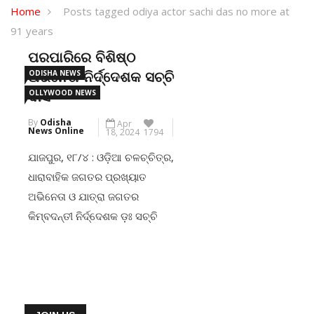
Home
Posts tagged odiya actor sachi das no more at
91 years
ପରପାରିରେ ବିଶିଷ୍ଠ
ODISHA NEWS
ଅଭିନେତା-ନିର୍ଦ୍ଦେଶକ ସଚ୍ଚି
OLLYWOOD NEWS
ଦାସ
By
Odisha
Apr
News Online
18, 2024
1794
ଯାଜପୁର, ୧୮/୪ : ଓଡ଼ିଆ ଚଳଚ୍ଚିତ୍ର,
ଧାରାବାହିକ ଜଗତର ପ୍ରଖ୍ୟାତ
ଅଭିନେତା ଓ ଯାତ୍ରା ଜଗତର
କିମ୍ବଦନ୍ତୀ ନିର୍ଦ୍ଦେଶକ ଡ଼ଃ ସଚ୍ଚି
ଦାସଙ୍କର ପୂର୍ବାହ୍ନ ପ୍ରାୟ ସାଢ଼େ ୯ଟା
ରେ ଚିକିତ୍ସିତ ହେଉଥିବା ଅବସ୍ଥାରେ
ଦେହାନ୍ତ ହୋଇ ଯାଇଛି । ମୃତ୍ୟୁ
ବେଳକୁ ତାଙ୍କୁ ୯୧ ବର୍ଷ ବୟସ