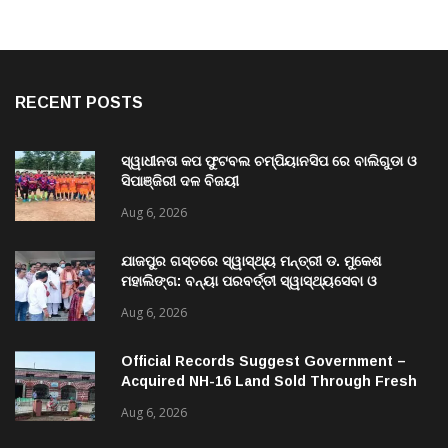
RECENT POSTS
ସ୍ୱାଧୀନତା କପ ଫୁଟବଲ ଚମ୍ପିୟାନସିପ ରେ ବାଲିଗୁଡା ଓ
ସିପାଞ୍ଜିରୀ ଦଳ ବିଜୟୀ
Aug 6, 2026
ଯାଜପୁର ଗସ୍ତରେ ସ୍ୱାସ୍ଥ୍ୟ ମନ୍ତ୍ରୀ ଡ. ମୁକେଶ
ମହାଲିଙ୍ଗ: ବନ୍ୟା ପରବର୍ତ୍ତୀ ସ୍ୱାସ୍ଥ୍ୟସେବା ଓ
ଜନସ୍ୱାସ୍ଥ୍ୟ ପରିଚାଳନାର କଲେ ସମୀକ୍ଷା
Aug 6, 2026
Official Records Suggest Government –
Acquired NH-16 Land Sold Through Fresh
Mutations, Raising Questions Over
Aug 6, 2026
Revenue Lapses.