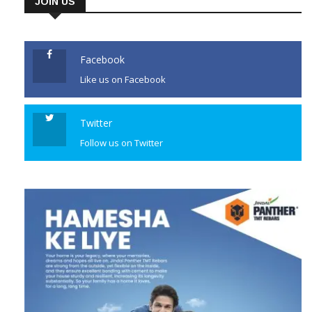
ହୋଇଥିଲା ।ଏହି ଖବର ଜଣା ପଡିବା
JOIN US
ପରେ ତାଙ୍କ ଜନ୍ମସ୍ଥାନ ବରୀ ସହିତ
ସମଗ୍ର ରାଜ୍ୟରେ ଗଭୀର ଶୋକ
ପ୍ରକାଶ ପାଇଛି । ବିଶେଷ କରି ରାଜ୍ୟର
Facebook
[…]
Like us on Facebook
CONTINUE READING
Twitter
Follow us on Twitter