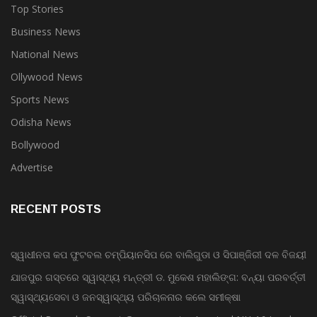
Top Stories
Business News
National News
Ollywood News
Sports News
Odisha News
Bollywood
Advertise
RECENT POSTS
ସ୍ୱାଧୀନତା କପ ଫୁଟବଲ ଚମ୍ପିୟାନସିପ ରେ ବାଲିଗୁଡା ଓ ସିପାଞ୍ଜିରୀ ଦଳ ବିଜୟୀ
ଯାଜପୁର ଗସ୍ତରେ ସ୍ୱାସ୍ଥ୍ୟ ମନ୍ତ୍ରୀ ଡ. ମୁକେଶ ମହାଲିଙ୍ଗ: ବନ୍ୟା ପରବର୍ତ୍ତୀ
ସ୍ୱାସ୍ଥ୍ୟସେବା ଓ ଜନସ୍ୱାସ୍ଥ୍ୟ ପରିଚାଳନାର କଲେ ସମୀକ୍ଷା