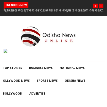
TRENDING NOW
ସ୍ୱାଧୀନତା କପ ଫୁଟବଲ ଚମ୍ପିୟାନସିପ ରେ ବାଲିଗୁଡା ଓ ସିପାଞ୍ଜିରୀ ଦଳ ବିଜୟୀ
TOP STORIES
BUSINESS NEWS
NATIONAL NEWS
OLLYWOOD NEWS
SPORTS NEWS
ODISHA NEWS
BOLLYWOOD
ADVERTISE