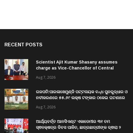
RECENT POSTS
Scientist Ajit Kumar Shasany assumes
charge as Vice-Chancellor of Central
University of Odisha
Aug 7, 2026
ଗଜପତି:ପାରଳାଖେମୁଣ୍ଡି ପଟ୍ଟନାୟକ ବନ୍ଧ ପୁନରୁଦ୍ଧାର ଓ
ନବୀକରଣରେ ୫୫.୬୯ ଲକ୍ଷ ଟଙ୍କାର ଠକେଇ ଘଟଣାରେ
ଭିଜିଲାନ୍ସ ଦୁଇ ଜଣ ଯନ୍ତ୍ରୀ ଏବଂ ଜଣେ ଠିକାଦାରଙ୍କୁ
Aug 7, 2026
ଗିରଫ କରି ବ୍ରହ୍ମପୁର ଭିଜିଲାନ୍ସ କୋର୍ଟ ଚାଲାଣ
ଆର୍ଯ୍ୟବର୍ତ୍ତ ଆନସିଏଣ୍ଟ ଏକାଡେମୀର ୩୧ ତମ
ସ୍ଵନକ୍ଷତ୍ର ଦିବସ ପାଳିତ, ଛାତ୍ରଛାତ୍ରୀଙ୍କ ଦ୍ଵାରା ୨