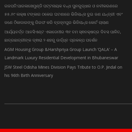
ଗଜପତି:ପାରଳାଖେମୁଣ୍ଡି ପଟ୍ଟନାୟକ ବନ୍ଧ ପୁନରୁଦ୍ଧାର ଓ ନବୀକରଣରେ
୫୫.୬୯ ଲକ୍ଷ ଟଙ୍କାର ଠକେଇ ଘଟଣାରେ ଭିଜିଲାନ୍ସ ଦୁଇ ଜଣ ଯନ୍ତ୍ରୀ ଏବଂ
ଜଣେ ଠିକାଦାରଙ୍କୁ ଗିରଫ କରି ବ୍ରହ୍ମପୁର ଭିଜିଲାନ୍ସ କୋର୍ଟ ଚାଲାଣ
ଆର୍ଯ୍ୟବର୍ତ୍ତ ଆନସିଏଣ୍ଟ ଏକାଡେମୀର ୩୧ ତମ ସ୍ଵନକ୍ଷତ୍ର ଦିବସ ପାଳିତ,
ଛାତ୍ରଛାତ୍ରୀଙ୍କ ଦ୍ଵାରା ୨ ଶହରୁ ଉର୍ଦ୍ଧ୍ବ ପ୍ରକଳ୍ପ ପଦର୍ଶନ
AGM Housing Group &Harshpriya Group Launch ‘QALA’ – A
Landmark Luxury Residential Development in Bhubaneswar
JSW Steel Odisha Mines Division Pays Tribute to O.P. Jindal on
his 96th Birth Anniversary