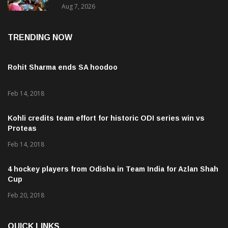
ଶହରୁ ଉର୍ଦ୍ଧ୍ବ ପ୍ରକଳ୍ପ ପଦର୍ଶନ
Aug 7, 2026
TRENDING NOW
Rohit Sharma ends SA hoodoo
Feb 14, 2018
Kohli credits team effort for historic ODI series win vs
Proteas
Feb 14, 2018
4 hockey players from Odisha in Team India for Azlan Shah
Cup
Feb 20, 2018
QUICK LINKS