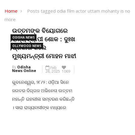
Home
Posts tagged odia film actor uttam mohanty is no
more
ଉତ୍ତମଙ୍କ ବିୟୋଗରେ
ODISHA NEWS
ରାଜ୍ୟବ୍ୟାପୀ ଶୋକ : ଦୁଃଖ
OLLYWOOD NEWS
ପ୍ରକାଶ କଲେ
ମୁଖ୍ୟମନ୍ତ୍ରୀ ମୋହନ ମାଝୀ
By
Odisha
Feb
News Online
28, 2025
1069
ଭୁବନେଶ୍ୱର, ୨୮/୨ : ଓଡ଼ିଆ ସିନେ
ଜଗତର ଦିଗ୍ଗଜ ଅଭିନେତା ଉତ୍ତମ
ମହାନ୍ତି ଇହଲୀଳା ସମ୍ବରଣ କରିଛନ୍ତି
। ସାରା ରାଜ୍ୟବାସୀଙ୍କ ମଧ୍ୟରେ
ଦୁଃଖର ବାତାବରଣ ଖେଳିଯାଇଛି ।
ସେପଟେ ଉତ୍ତମଙ୍କୁ ଝୁରୁଛି ଓଲିଉଡ୍ ।
ତାଙ୍କ ବିୟୋଗରେ ମୁଖ୍ୟମନ୍ତ୍ରୀ