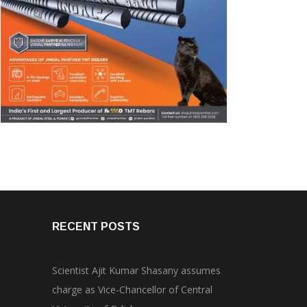
RECENT POSTS
Scientist Ajit Kumar Shasany assumes
charge as Vice-Chancellor of Central