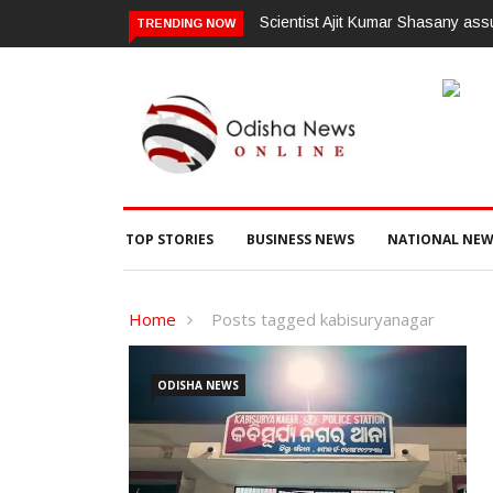
Scientist Ajit Kumar Shasany ass
TRENDING NOW
TOP STORIES
BUSINESS NEWS
NATIONAL NEW
Home
Posts tagged kabisuryanagar
ODISHA NEWS