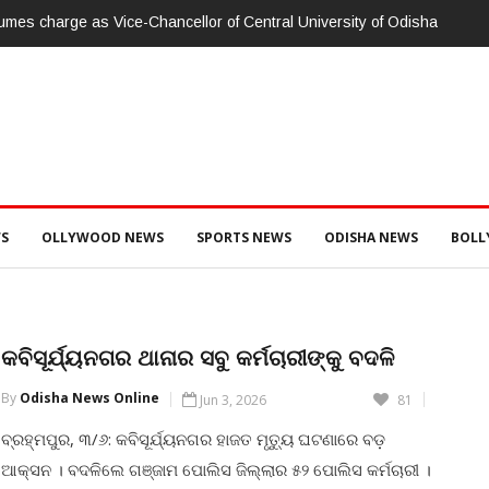
umes charge as Vice-Chancellor of Central University of Odisha
S
OLLYWOOD NEWS
SPORTS NEWS
ODISHA NEWS
BOL
କବିସୂର୍ଯ୍ୟନଗର ଥାନାର ସବୁ କର୍ମଚାରୀଙ୍କୁ ବଦଳି
By
Odisha News Online
Jun 3, 2026
81
ବ୍ରହ୍ମପୁର, ୩/୬: କବିସୂର୍ଯ୍ୟନଗର ହାଜତ ମୃତ୍ୟୁ ଘଟଣାରେ ବଡ଼
ଆକ୍ସନ । ବଦଳିଲେ ଗଞ୍ଜାମ ପୋଲିସ ଜିଲ୍ଲାର ୫୨ ପୋଲିସ କର୍ମଚାରୀ ।