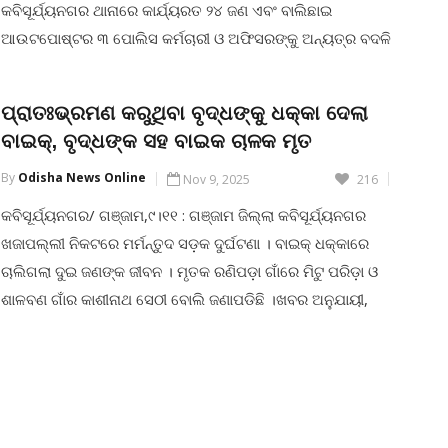
କବିସୂର୍ଯ୍ୟନଗର ଥାନାରେ କାର୍ଯ୍ୟରତ ୨୪ ଜଣ ଏବଂ ବାଲିଛାଇ
ଆଉଟପୋଷ୍ଟର ୩ ପୋଲିସ କର୍ମଚାରୀ ଓ ଅଫିସରଙ୍କୁ ଅନ୍ୟତ୍ର ବଦଳି
କରାଯାଇଥିବା ନିର୍ଦ୍ଦେଶନାମା ଜାରି କରାଯାଇଛି ।ବଦଳରେ କବିସୂର୍ଯ୍ୟନଗର
ପୋଲିସ ଥାନାକୁ ୨୨ ଜଣ ଏବଂ ବାଲିଛାଇ ଆଉଟପୋଷ୍ଟକୁ ୨ ଜଣ ବଦଳି
ପ୍ରାତଃଭ୍ରମଣ କରୁଥିବା ବୃଦ୍ଧଙ୍କୁ ଧକ୍କା ଦେଲା
ହୋଇ ଆସିବାକୁ ନିର୍ଦ୍ଦେଶନାମା ଜାରି ହୋଇଛି । ତଦନ୍ତରେ […]
ବାଇକ୍, ବୃଦ୍ଧଙ୍କ ସହ ବାଇକ ଚାଳକ ମୃତ
By
Odisha News Online
CONTINUE READING
Nov 9, 2025
216
କବିସୂର୍ଯ୍ୟନଗର/ ଗଞ୍ଜାମ,୯।୧୧ : ଗଞ୍ଜାମ ଜିଲ୍ଲା କବିସୂର୍ଯ୍ୟନଗର
ଖଜାପଲ୍ଲୀ ନିକଟରେ ମର୍ମନ୍ତୁଦ ସଡ଼କ ଦୁର୍ଘଟଣା । ବାଇକ୍ ଧକ୍କାରେ
ଚାଲିଗଲା ଦୁଇ ଜଣଙ୍କ ଜୀବନ । ମୃତକ ରଣିପଡ଼ା ଗାଁରେ ମିଟୁ ପରିଡ଼ା ଓ
ଶାଳବଣ ଗାଁର କାଶୀନାଥ ସେଠୀ ବୋଲି ଜଣାପଡିଛି ।ଖବର ଅନୁଯାୟୀ,
ରବିବାର ଭୋର ସମୟ । ସ୍ଥାନ ଖଜାପଲ୍ଲୀ । ଏହି ସମୟରେ ବାଇକ୍
ଆରୋହୀ ମିଟୁ ପରିଡ଼ା ନାମକ ଯୁବକ କୌଣସି କାମରେ ଯାଉଥିଲେ । ଏହି
ସମୟରେ ଖଜାପଲ୍ଲୀ […]
CONTINUE READING