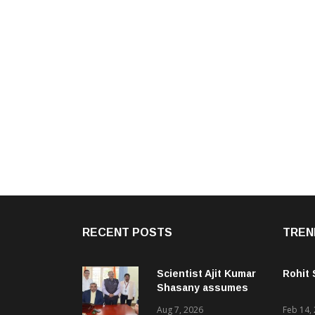
RECENT POSTS
TREN
Scientist Ajit Kumar
Rohit
Shasany assumes
charge as Vice-
Aug 7, 2026
Feb 14,