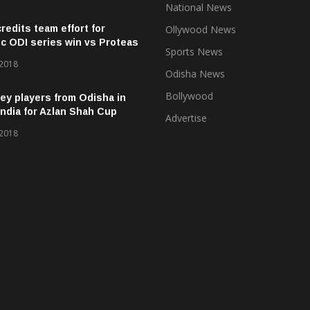
National News
credits team effort for
Ollywood News
ic ODI series win vs Proteas
Sports News
 2018
Odisha News
Bollywood
ey players from Odisha in
ndia for Azlan Shah Cup
Advertise
 2018