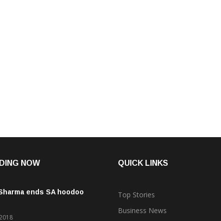
DING NOW
QUICK LINKS
 Sharma ends SA hoodoo
Top Stories
Business News
 2018