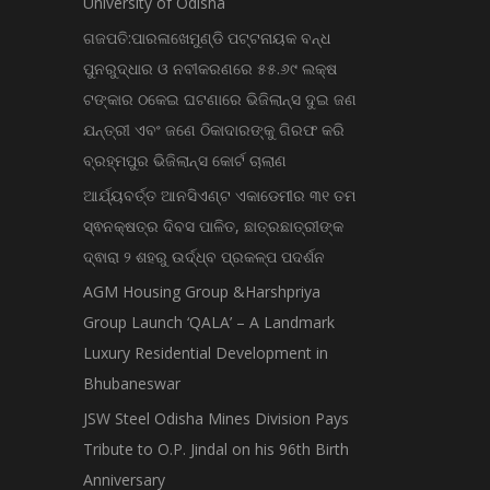
University of Odisha
ଗଜପତି:ପାରଳାଖେମୁଣ୍ଡି ପଟ୍ଟନାୟକ ବନ୍ଧ
ପୁନରୁଦ୍ଧାର ଓ ନବୀକରଣରେ ୫୫.୬୯ ଲକ୍ଷ
ଟଙ୍କାର ଠକେଇ ଘଟଣାରେ ଭିଜିଲାନ୍ସ ଦୁଇ ଜଣ
ଯନ୍ତ୍ରୀ ଏବଂ ଜଣେ ଠିକାଦାରଙ୍କୁ ଗିରଫ କରି
ବ୍ରହ୍ମପୁର ଭିଜିଲାନ୍ସ କୋର୍ଟ ଚାଲାଣ
ଆର୍ଯ୍ୟବର୍ତ୍ତ ଆନସିଏଣ୍ଟ ଏକାଡେମୀର ୩୧ ତମ
ସ୍ଵନକ୍ଷତ୍ର ଦିବସ ପାଳିତ, ଛାତ୍ରଛାତ୍ରୀଙ୍କ
ଦ୍ଵାରା ୨ ଶହରୁ ଉର୍ଦ୍ଧ୍ବ ପ୍ରକଳ୍ପ ପଦର୍ଶନ
AGM Housing Group &Harshpriya
Group Launch ‘QALA’ – A Landmark
Luxury Residential Development in
Bhubaneswar
JSW Steel Odisha Mines Division Pays
Tribute to O.P. Jindal on his 96th Birth
Anniversary