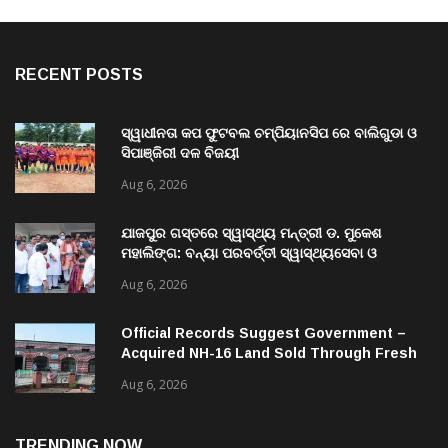
RECENT POSTS
ସ୍ୱାଧୀନତା କପ ଫୁଟବଲ ଚମ୍ପିୟାନସିପ ରେ ବାଲିଗୁଡା ଓ
ସିପାଞ୍ଜିରୀ ଦଳ ବିଜୟୀ
Aug 6, 2026
ଯାଜପୁର ଗସ୍ତରେ ସ୍ୱାସ୍ଥ୍ୟ ମନ୍ତ୍ରୀ ଡ. ମୁକେଶ
ମହାଲିଙ୍ଗ: ବନ୍ୟା ପରବର୍ତ୍ତୀ ସ୍ୱାସ୍ଥ୍ୟସେବା ଓ
ଜନସ୍ୱାସ୍ଥ୍ୟ ପରିଚାଳନାର କଲେ ସମୀକ୍ଷା
Aug 6, 2026
Official Records Suggest Government –
Acquired NH-16 Land Sold Through Fresh
Mutations, Raising Questions Over
Aug 6, 2026
Revenue Lapses.
TRENDING NOW