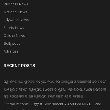
Business News
National News
Ollywood News
Sports News
Odisha News
Bollywood
Advertise
RECENT POSTS
ସ୍ୱାଧୀନତା କପ ଫୁଟବଲ ଚମ୍ପିୟାନସିପ ରେ ବାଲିଗୁଡା ଓ ସିପାଞ୍ଜିରୀ ଦଳ ବିଜୟୀ
ଯାଜପୁର ଗସ୍ତରେ ସ୍ୱାସ୍ଥ୍ୟ ମନ୍ତ୍ରୀ ଡ. ମୁକେଶ ମହାଲିଙ୍ଗ: ବନ୍ୟା ପରବର୍ତ୍ତୀ
ସ୍ୱାସ୍ଥ୍ୟସେବା ଓ ଜନସ୍ୱାସ୍ଥ୍ୟ ପରିଚାଳନାର କଲେ ସମୀକ୍ଷା
Official Records Suggest Government – Acquired NH-16 Land