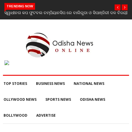
TRENDING NOW
ସ୍ୱାଧୀନତା କପ ଫୁଟବଲ ଚମ୍ପିୟାନସିପ ରେ ବାଲିଗୁଡା ଓ ସିପାଞ୍ଜିରୀ ଦଳ ବିଜୟୀ
TOP STORIES
BUSINESS NEWS
NATIONAL NEWS
OLLYWOOD NEWS
SPORTS NEWS
ODISHA NEWS
BOLLYWOOD
ADVERTISE