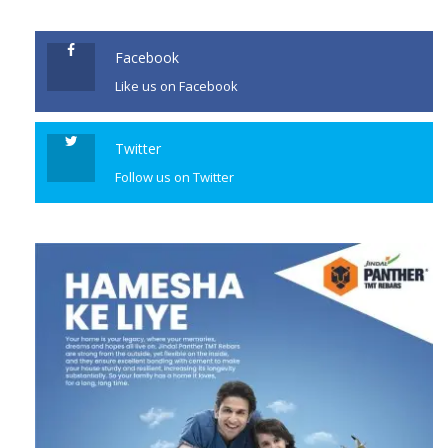
ସମ୍ମାନ ଦେବା ସହିତ ଶ୍ରମିକମାନଙ୍କ
ଅଧିକାର ପାଇଁ ସ୍ୱର ଉତ୍ତୋଳନ
କରିବା ଉଦ୍ଦେଶ୍ୟରେ ପ୍ରତିବରସ
Facebook
ମେ\’ ଏକ ତାରିଖକୁ ଶ୍ରମିକ ଦିବସ
Like us on Facebook
ରୂପେ ପାଳନ
Twitter
CONTINUE READING
Follow us on Twitter