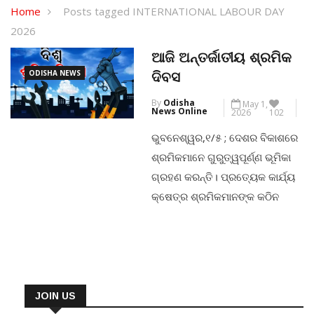
Home
Posts tagged INTERNATIONAL LABOUR DAY
2026
ଆଜି ଅନ୍ତର୍ଜାତୀୟ ଶ୍ରମିକ
ODISHA NEWS
ଦିବସ
By
Odisha
May 1,
News Online
2026
102
ଭୁବନେଶ୍ୱର,୧/୫ ; ଦେଶର ବିକାଶରେ
ଶ୍ରମିକମାନେ ଗୁରୁତ୍ୱପୂର୍ଣ୍ଣ ଭୂମିକା
ଗ୍ରହଣ କରନ୍ତି। ପ୍ରତ୍ୟେକ କାର୍ଯ୍ୟ
କ୍ଷେତ୍ର ଶ୍ରମିକମାନଙ୍କ କଠିନ
ପରିଶ୍ରମ ଉପରେ ନିର୍ଭରଶୀଳ।
କୌଣସି ନିର୍ଦ୍ଦିଷ୍ଟ କ୍ଷେତ୍ରକୁ
ପ୍ରୋତ୍ସାହିତ କରିବା ପାଇଁ
ଶ୍ରମିକମାନେ କଠିନ ପରିଶ୍ରମ
କରିଥାନ୍ତି। ତେଣୁ ଶ୍ରମିକମାନଙ୍କୁ
JOIN US