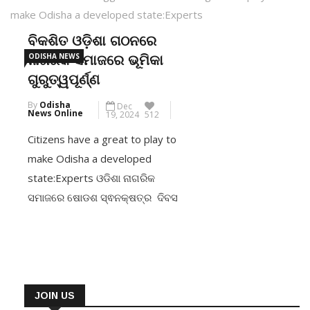
make Odisha a developed state:Experts
ବିକଶିତ ଓଡ଼ିଶା ଗଠନରେ
ODISHA NEWS
ନାଗରିକ ସମାଜରେ ଭୂମିକା
ଗୁରୁତ୍ୱପୂର୍ଣ୍ଣ
By
Odisha
Dec
News Online
19, 2024
512
Citizens have a great to play to
make Odisha a developed
state:Experts ଓଡିଶା ନାଗରିକ
ସମାଜରେ ଷୋଡଶ ସ୍ଵନକ୍ଷତ୍ର ଦିବସ
ପାଳିତ By Manoj Jena ଭୁବନେଶ୍ୱର
୧୯/୧୨: ଏପ୍ରିଲ ୨୦୩୬ ମସିହାରେ
ଓଡିଶାକୁ ଶହେ ବର୍ଷ ପୁରିବ। ଶତାୟୁ
ଓଡ଼ିଶାର ରୂପରେଖା କଣ ହେବ ଏହି
ଉପଲକ୍ଷେ ଆଜି ଓଡିଶା ନାଗରିକ
JOIN US