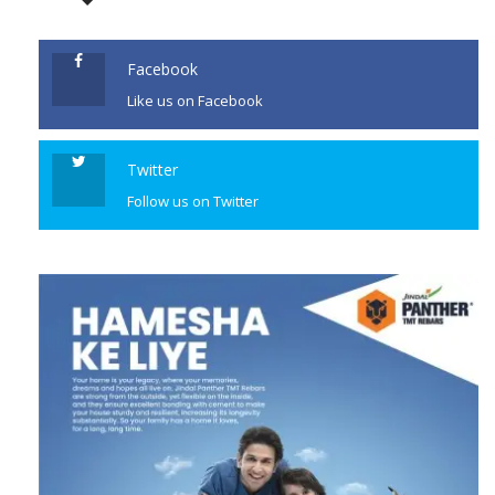
ସମାଜର ଷୋଡଶ ପ୍ରତିଷ୍ଠା ଦିବସ
ପାଳନ ପରିପ୍ରେକ୍ଷୀରେ ଭୁବନେଶ୍ୱର
ହୋଟେଲ କେଶରୀ ସଭାଗୃହରେ ଏକ
Facebook
ଆଲୋଚନାଚକ୍ର ବିଶିଷ୍ଟ ସମାଜ […]
Like us on Facebook
CONTINUE READING
Twitter
Follow us on Twitter