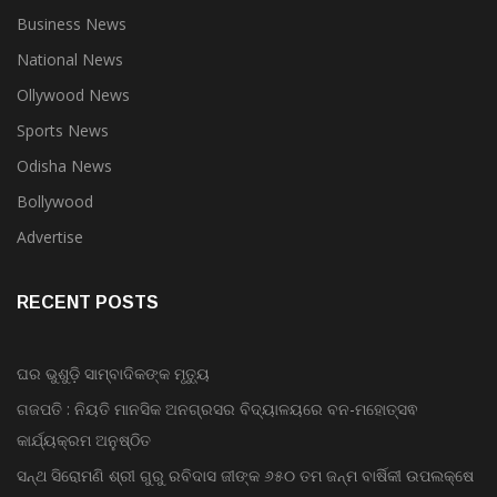
Business News
National News
Ollywood News
Sports News
Odisha News
Bollywood
Advertise
RECENT POSTS
ଘର ଭୁଶୁଡ଼ି ସାମ୍ବାଦିକଙ୍କ ମୃତ୍ୟୁ
ଗଜପତି : ନିୟତି ମାନସିକ ଅନଗ୍ରସର ବିଦ୍ୟାଳୟରେ ବନ-ମହୋତ୍ସଵ
କାର୍ଯ୍ୟକ୍ରମ ଅନୁଷ୍ଠିତ
ସନ୍ଥ ସିରୋମଣି ଶ୍ରୀ ଗୁରୁ ରବିଦାସ ଜୀଙ୍କ ୬୫୦ ତମ ଜନ୍ମ ବାର୍ଷିକୀ ଉପଲକ୍ଷେ