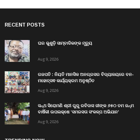
RECENT POSTS
ଘର ଭୁଶୁଡ଼ି ସାମ୍ବାଦିକଙ୍କ ମୃତ୍ୟୁ
Aug 9, 2026
ଗଜପତି : ନିୟତି ମାନସିକ ଅନଗ୍ରସର ବିଦ୍ୟାଳୟରେ ବନ-
ମହୋତ୍ସଵ କାର୍ଯ୍ୟକ୍ରମ ଅନୁଷ୍ଠିତ
Aug 9, 2026
ସନ୍ଥ ସିରୋମଣି ଶ୍ରୀ ଗୁରୁ ରବିଦାସ ଜୀଙ୍କ ୬୫୦ ତମ ଜନ୍ମ
ବାର୍ଷିକୀ ଉପଲକ୍ଷେ ‘ସମରସତା ସଂକଳ୍ପ ଅଭିଯାନ’
ଅନୁଷ୍ଠିତ
Aug 9, 2026