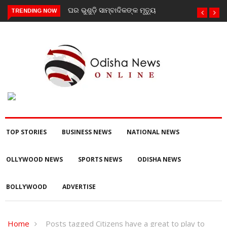
ଘର ଭୁଶୁଡ଼ି ସାମ୍ବାଦିକଙ୍କ ମୃତ୍ୟୁ
TRENDING NOW
TOP STORIES
BUSINESS NEWS
NATIONAL NEWS
OLLYWOOD NEWS
SPORTS NEWS
ODISHA NEWS
BOLLYWOOD
ADVERTISE
Home
Posts tagged Citizens have a great to play to