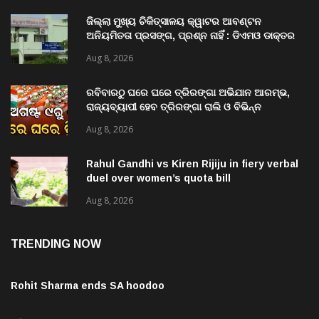
ଜିଲ୍ଲା ମୁଖ୍ୟ ଚିକିତ୍ସାଳୟ କ୍ୱାଟର ଆବଣ୍ଟନ
ଅନିୟମିତତା ପ୍ରସଙ୍ଗ, ପ୍ରଶ୍ନ ନାହିଁ : ଡିଏମଓ ଡାକ୍ତର
ମିତ୍ର
Aug 8, 2026
ରବିବାରଠୁ ଘରେ ଘରେ ତ୍ରିରଙ୍ଗା ଅଭିଯାନ ଆରମ୍ଭ,
ରାଜ୍ୟବ୍ୟାପୀ ହେବ ତ୍ରିରଙ୍ଗା ରାଲି ଓ ବିଭିନ୍ନ
କାର୍ଯ୍ୟକ୍ରମ
Aug 8, 2026
Rahul Gandhi vs Kiren Rijiju in fiery verbal
duel over women’s quota bill
Aug 8, 2026
TRENDING NOW
Rohit Sharma ends SA hoodoo