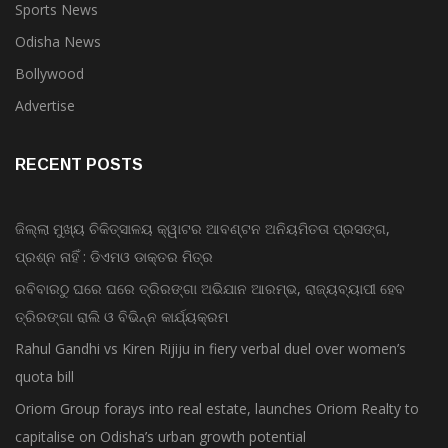
Sports News
Odisha News
Bollywood
Advertise
RECENT POSTS
ଜିଲ୍ଲା ମୁଖ୍ୟ ଚିକିତ୍ସାଳୟ କ୍ୱାଟର ଆବଣ୍ଟନ ଅନିୟମିତତା ପ୍ରସଙ୍ଗ,
ପ୍ରଶ୍ନ ନାହିଁ : ଡିଏମଓ ଡାକ୍ତର ମିତ୍ର
ରବିବାରଠୁ ଘରେ ଘରେ ତ୍ରିରଙ୍ଗା ଅଭିଯାନ ଆରମ୍ଭ, ରାଜ୍ୟବ୍ୟାପୀ ହେବ
ତ୍ରିରଙ୍ଗା ରାଲି ଓ ବିଭିନ୍ନ କାର୍ଯ୍ୟକ୍ରମ
Rahul Gandhi vs Kiren Rijiju in fiery verbal duel over women’s
quota bill
Oriom Group forays into real estate, launches Oriom Realty to
capitalise on Odisha’s urban growth potential