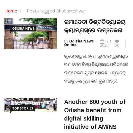
Home
Posts tagged Bhubaneshwar
ରମାଦେବୀ ବିଶ୍ବବିଦ୍ୟାଳୟ
ODISHA NEWS
କ୍ୟାମ୍ପସ୍‌ରେ ଉତ୍ତେଜନା
By
Odisha News
Jul 7,
Online
2026
50
ଭୁବନେଶ୍ୱର, ୭/୭: ଭୁବନେଶ୍ୱରସ୍ଥିତ
ରମାଦେବୀ ବିଶ୍ୱବିଦ୍ୟାଳୟ ପରିସରରେ
ଉତ୍ତେଜନା ସୃଷ୍ଟି ହୋଇଛି । ବ୍ୟାନର୍
ମରାକୁ କେନ୍ଦ୍ର କରି ଦୁଇ ଛାତ୍ରୀ
ଗୋଷ୍ଠୀ ମୁହାଁମୁହିଁ ହୋଇଛନ୍ତି ।
ଛାତ୍ରୀମାନେ ବିଶ୍ୱବିଦ୍ୟାଳୟର
Another 800 youth of
ସମସ୍ତ ଗେଟରେ ତାଲା ପକାଇ ନାରାବାଜି
TOP STORIES
Odisha benefit from
କରିଛନ୍ତି । ଉତ୍ତେଜନା ପରିସ୍ଥିତିକୁ
digital skilling
ଦେଖି ବିଶ୍ୱବିଦ୍ୟାଳୟ ପରିସରରେ ତିନି
initiative of AM/NS
ପ୍ଲାଟୁନ ପୋଲିସ ଫୋର୍ସ ମୁତୟନ