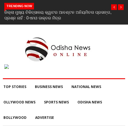
TRENDING NOW
ଜିଲ୍ଲା ମୁଖ୍ୟ ଚିକିତ୍ସାଳୟ କ୍ୱାଟର ଆବଣ୍ଟନ ଅନିୟମିତତା ପ୍ରସଙ୍ଗ,
ରବି
ପ୍ରଶ୍ନ ନାହିଁ : ଡିଏମଓ ଡାକ୍ତର ମିତ୍ର
ତ୍ର
TOP STORIES
BUSINESS NEWS
NATIONAL NEWS
OLLYWOOD NEWS
SPORTS NEWS
ODISHA NEWS
BOLLYWOOD
ADVERTISE