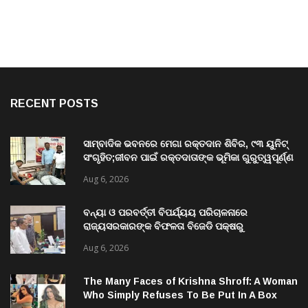
RECENT POSTS
ସାମ୍ବାଦିକ ଭବନରେ ମେଗା ରକ୍ତଦାନ ଶିବିର, ୯୩ ୟୁନିଟ୍
ସଂଗୃହିତ;ଜୀବନ ପାଇଁ ରକ୍ତଦାତାଙ୍କ ଭୂମିକା ଗୁରୁତ୍ୱପୂର୍ଣ୍ଣ
ଚଳିତ ବର୍ଷ ଶିବିର ମଧ୍ୟରେ ରେକର୍ଡ଼
Aug 6, 2026
ବନ୍ୟା ଓ ପରବର୍ତ୍ତୀ ବିପର୍ଯ୍ୟୟ ପରିଚାଳନାରେ
ରାଜ୍ୟସରକାରଙ୍କ ବିଫଳତା ବିଜେଡି ପକ୍ଷରୁ
ରାଜ୍ୟପାଳଙ୍କୁ ଦାବୀପତ୍ର ପ୍ରଦାନ
Aug 6, 2026
The Many Faces of Krishna Shroff: A Woman
Who Simply Refuses To Be Put In A Box