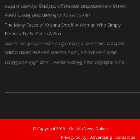
ବନ୍ୟା ଓ ପରବର୍ତ୍ତୀ ବିପର୍ଯ୍ୟୟ ପରିଚାଳନାରେ ରାଜ୍ୟସରକାରଙ୍କ ବିଫଳତା
ବିଜେଡି ପକ୍ଷରୁ ରାଜ୍ୟପାଳଙ୍କୁ ଦାବୀପତ୍ର ପ୍ରଦାନ
The Many Faces of Krishna Shroff: A Woman Who Simply
Refuses To Be Put In A Box
ଗଜପତି : ଚୋରା ଚାଲାଣ ପାଇଁ ପ୍ରସ୍ତୁତ ହେଉଥିବା ବେଳେ ଆର ଉଦୟଗିରି
ପୋଲିସ ପକ୍ଷରୁ ୨୫୧ କେଜି ଗଞ୍ଜେଇ ଜବତ , ୨ ଗିରଫ କୋର୍ଟ ଚାଲାଣ
ପାଠ୍ୟପୁସ୍ତକ ତ୍ରୁଟି ଘଟଣା : ମନୋଜ ପାଢୀଙ୍କୁ ମିଳିଲା ସର୍ତ୍ତମୂଳକ ଜାମିନ
© Copyright 2015 - Odisha News Online
Privacy policy
Advertising
Contact us