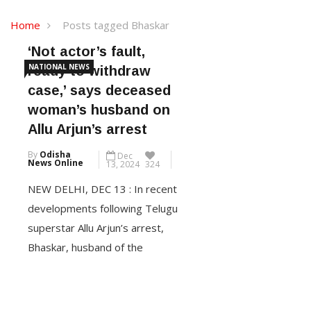
Home
Posts tagged Bhaskar
‘Not actor’s fault,
NATIONAL NEWS
ready to withdraw
case,’ says deceased
woman’s husband on
Allu Arjun’s arrest
By
Odisha
Dec
News Online
13, 2024
324
NEW DELHI, DEC 13 : In recent
developments following Telugu
superstar Allu Arjun’s arrest,
Bhaskar, husband of the
deceased woman Revathi, said
the actor was not at fault for
her death, adding that he is