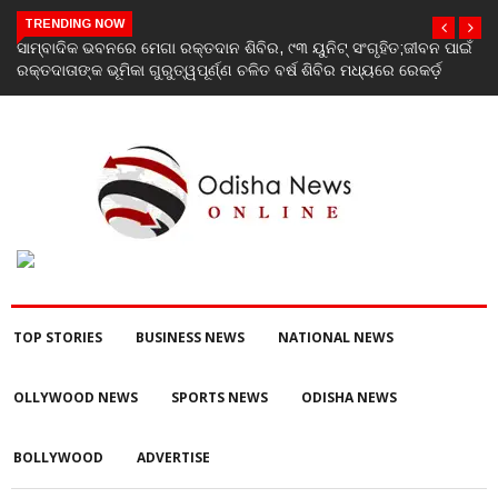
TRENDING NOW
ସାମ୍ବାଦିକ ଭବନରେ ମେଗା ରକ୍ତଦାନ ଶିବିର, ୯୩ ୟୁନିଟ୍ ସଂଗୃହିତ;ଜୀବନ ପାଇଁ
ରକ୍ତଦାତାଙ୍କ ଭୂମିକା ଗୁରୁତ୍ୱପୂର୍ଣ୍ଣ ଚଳିତ ବର୍ଷ ଶିବିର ମଧ୍ୟରେ ରେକର୍ଡ଼
TOP STORIES
BUSINESS NEWS
NATIONAL NEWS
OLLYWOOD NEWS
SPORTS NEWS
ODISHA NEWS
BOLLYWOOD
ADVERTISE