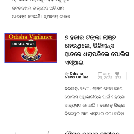
CONTINUE READING
ଜବରଦଖଲ ଉଚ୍ଛେଦ ଅଭିଯାନ
ଆରମ୍ଭ ହୋଇଛି। ସ୍ଥାନୀୟ ଟାଉନ
ଥାନା ଛକ, ଲେଙ୍ଗୁ ମିଶ୍ର ଛକରେ ଏହି
ଅଭିଯାନ ଚାଲିଛି। ଉଚ୍ଛେଦରେ ଅନେକ
୭ ହଜାର ଟଙ୍କା ଲାଞ୍ଚ
ଦୋକାନ ଘର ଧୂଳିସାତ୍ ହୋଇଛି। ତେବେ
ODISHA NEWS
ନେଉଥିଲେ, ଭିଜିଲାନ୍ସ
ଏହି ଉଚ୍ଛେଦ ପ୍ରକ୍ରିୟାକୁ ବେଆଇନ
ହାତରେ ଧରାପଡିଲେ ପୋଲିସ
ଦର୍ଶାଇ କଂଗ୍ରେସ ନେତା ନିପନ କୁମାର
ଏସ୍ଆଇ
ଦାଶ ଉଚ୍ଛେଦସ୍ଥଳକୁ ପହଞ୍ଚି ସ୍ବର
By
Odisha
Aug
ଉତ୍ତୋଳନ ତଥା ପ୍ରତିବାଦ
News Online
25, 2025
373
କରିଥିଲେ।ଏହାକୁ ନେଇ ସେଠାରେ
ବରଗଡ଼, ୨୫/୮ : ଲାଞ୍ଚ ନେବା ଜଣେ
ଉତ୍ତେଜନା ପ୍ରକାଶ ପାଇଥିଲା ଏବଂ
ପୋଲିସ ଅଧିକାରୀଙ୍କ ପାଇଁ ମହଙ୍ଗା
ପୋଲିସ କଂଗ୍ରେସ […]
ସାବ୍ୟସ୍ତ ହୋଇଛି । ବରଗଡ଼ ଜିଲ୍ଲା
ବିଜେପୁର ଥାନା ଏସ୍ଆଇ ଜଗା ବରିହା
CONTINUE READING
ସକାଳୁ ସକାଳୁ ଲାଞ୍ଚ ଟଙ୍କା
ନେଉଥିବାବେଳେ ଭିଜିଲାନ୍ସ ହାତରେ