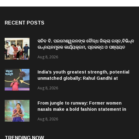
RECENT POSTS
ସଚିବ ବି. ପରମେଶ୍ୱରନଙ୍କ ବୌଦ୍ଧ ଜିଲ୍ଲା ଗସ୍ତ,ବିଭିନ୍ନ
ଉନ୍ନୟନମୂଳକ କାର୍ଯ୍ୟକ୍ରମ, ପ୍ରକଳ୍ପ ଓ ପଞ୍ଚାୟତ
ପରିଦର୍ଶନ
Aug 8, 2026
India’s youth greatest strength, potential
unmatched globally: Rahul Gandhi at
‘Chhatron Ki Goonj’ event
Aug 8, 2026
From jungle to runway: Former women
naxals make a bold fashion statement in
Chhattisgarh
Aug 8, 2026
TRENDING NOW