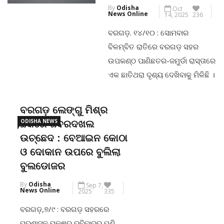
By
Odisha
Oct
ଜୋରଦାର ଖୋଜାଖୋଜି ଅଭିଯାନ ଜାରି
News Online
14, 2025
236
ରହିଛି।ସୂଚନା ଅନୁଯାୟୀ, ମଙ୍ଗଳବାର
ବରଗଡ଼. ୧୪/୧୦ : ସୋମବାର
କନସିଂହା ଗ୍ରାମର ମୋଟ ୯ ଜଣ ଯୁବକ
ବିଳମ୍ବିତ ରାତିରେ ବରଗଡ଼ ସହର
ବରିହାପାଲି ପଞ୍ଚାୟତ ଅନ୍ତର୍ଗତ […]
ଉପକଣ୍ଠ ପାଣିଛତର-ଜମୁର୍ଡା ରାସ୍ତାରେ
ଏକ ଛାତିଥରା ଦୃଶ୍ୟ ଦେଖିବାକୁ ମିଳିଛି ।
CONTINUE READING
ଓଭରବ୍ରିଜ ତଳୁ ଜଣେ ୨୬ ବର୍ଷିୟ
ଯୁବକଙ୍କ ଗଳା କାଟି ହତ୍ୟା କରାଯାଇଛି
ବରଗଡ଼ ଲେଙ୍ଗୁ ମିଶ୍ର
। ମୃତ ଯୁବକ ଜଣଙ୍କ ଜମୁର୍ଡା
ODISHA NEWS
ଛକରେ ଜବରଦଖଲ
ଟାଙ୍ଗରପଡାର ଭୀମସେନ ବିଶ୍ବାଳ
ଉଚ୍ଛେଦ : ବେଆଇନ କୋଠା
ବୋଲି ଜଣାପଡ଼ିଛି ।ସୂଚନା ଅନୁସାରେ,
ଓ ଦୋକାନ ଉପରେ ବୁଲିଲା
ଆଜି ସକାଳୁ ସକାଳୁ କିଛି ଲୋକ ଜମୁର୍ଡା
ବୁଲଡୋଜର
ଓଭରବ୍ରିଜ ତଳେ ଜଣେ ବ୍ୟକ୍ତିଙ୍କ
By
Odisha
Sep 7,
ରକ୍ତାକ୍ତ ମୃତଦେହ ପଡିଥିବାର
News Online
2025
335
ଦେଖିଥିଲେ । ଏନେଇ […]
ବରଗଡ଼,୭/୯ : ବରଗଡ଼ ସହରରେ
ପ୍ରଶାସନ ପକ୍ଷରୁ ରବିବାରରୁ ପୁଣି