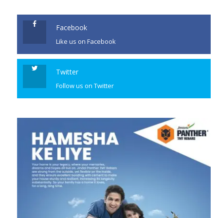
କାର୍ଯ୍ୟକ୍ରମରେ ବରଗଡ ବିଧାୟକ
ଅଶ୍ବିନୀ କୁମାର ଷଡ଼ଙ୍ଗୀ, ଜିଲାପାଳ
Facebook
ଆଦିତ୍ୟ ଗୋୟଲଙ୍କ ସମେତ ଅନ୍ୟ
Like us on Facebook
ବିଭାଗୀୟ ଅଧିକାରୀମାନେ
Twitter
CONTINUE READING
Follow us on Twitter