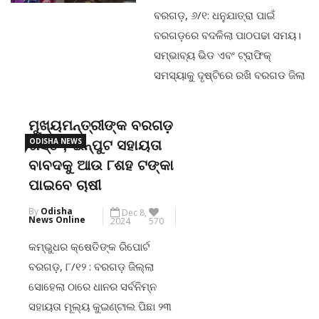
ଦିଆଯାଇଛି।ପ୍ରକାଶ ଥାଉକି, ଗତ
ବରଗଡ଼, ୬/୧: ଧନୁଯାତ୍ରା ପାଇଁ
୨୦୨୦ ଫେବୃଆରୀ ୨୨ରେ ଏହି ଘଟଣାକୁ
ବରଗଡ଼ରେ ବଦଳିଲା ପାଠପଢା ସମୟ।
ନେଇ ବରଗଡ଼ ଟାଉନ ଥାନାରେ ଏକ
ସମ୍ଭାବ୍ୟ ଭିଡ ଏବଂ ଟ୍ରାଫିକ୍
ମାମଲା
ସମସ୍ୟାକୁ ଦୃଷ୍ଟିରେ ରଖି ବରଗଡ ଜିଲା
ଶିକ୍ଷା ବିଭାଗ ଆସନ୍ତା ୬ତାରିଖରୁ ୧୩
CONTINUE READING
ତାରିଖ ପର୍ଯ୍ୟନ୍ତ ମଥୁରାନଗରୀରେ
ମୁଖ୍ୟମନ୍ତ୍ରୀଙ୍କ ବରଗଡ଼
ରହିଥିବା ସମସ୍ତ
ODISHA NEWS
ଗସ୍ତ ; ଇନ୍‌ପୁଟ ସହାୟତା
ଶିକ୍ଷାନୁଷ୍ଠାନଗୁଡ଼ିକରେ ପାଠପଢା
ବାବଦକୁ ଆଉ ୮ଶହ ଟଙ୍କା
ସମୟକୁ ପରିବର୍ତ୍ତନ କରିଛି।ଏଣିକି
ପାଇବେ ଚାଷୀ
ଧନୁଯାତ୍ରା ମହୋତ୍ସବ ସରିବା
By
Odisha
Dec 8,
ପର୍ଯ୍ୟନ୍ତ ବରଗଡ଼ ସହରରେ ରହିଥିବା
News Online
2024
570
ସମସ୍ତ ସ୍କୁଲ, କଲେଜ ଗୁଡ଼ିକରେ
କମ୍ଭୁଧର କ୍ଷେତିଙ୍କ ରିପୋର୍ଟ
ସକାଳ ୮ଟାରୁ ଅପରାହ୍ନ ୧ ଟା ପର୍ଯ୍ୟନ୍ତ
ବରଗଡ଼, ୮/୧୨ : ବରଗଡ଼ ଜିଲ୍ଲା
ଛାତ୍ରୀଛାତ୍ରଙ୍କ
ସୋହେଲା ଠାରେ ଧାନର ସର୍ବନିମ୍ନ
ସହାୟତା ମୂଲ୍ୟ କୁଇଣ୍ଟାଲ ପିଛା ୨୩
CONTINUE READING