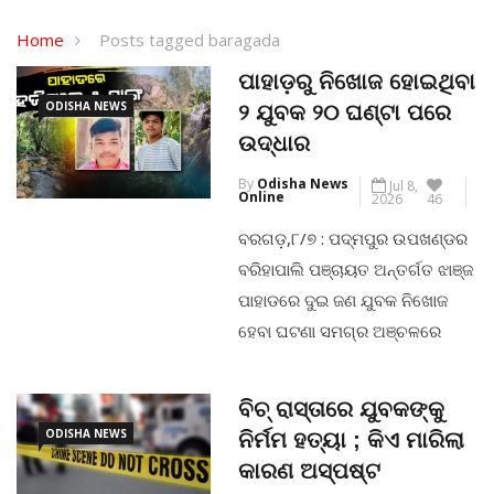
Home
Posts tagged baragada
ପାହାଡ଼ରୁ ନିଖୋଜ ହୋଇଥିବା
ODISHA NEWS
୨ ଯୁବକ ୨୦ ଘଣ୍ଟା ପରେ
ଉଦ୍ଧାର
By
Odisha News
Jul 8,
Online
2026
46
ବରଗଡ଼,୮/୭ : ପଦ୍ମପୁର ଉପଖଣ୍ଡର
ବରିହାପାଲି ପଞ୍ଚାୟତ ଅନ୍ତର୍ଗତ ଝାଞ୍ଜ
ପାହାଡରେ ଦୁଇ ଜଣ ଯୁବକ ନିଖୋଜ
ହେବା ଘଟଣା ସମଗ୍ର ଅଞ୍ଚଳରେ
ଚାଞ୍ଚଲ୍ୟ ସୃଷ୍ଟି କରିଛି।ନିଖୋଜ
ଯୁବକମାନେ ହେଲେ କନସିଂହା ଗ୍ରାମର
ବିଚ୍ ରାସ୍ତାରେ ଯୁବକଙ୍କୁ
ରାଜ ମଲ୍ଲିକ ଓ ଗଣେଶ ଡୁଡୁକା।
ODISHA NEWS
ନିର୍ମମ ହତ୍ୟା ; କିଏ ମାରିଲା
ଉଭୟଙ୍କ ସନ୍ଧାନ ପାଇଁ ବନ ବିଭାଗ,
କାରଣ ଅସ୍ପଷ୍ଟ
ସ୍ଥାନୀୟ ଲୋକ ଓ ପ୍ରଶାସନ ପକ୍ଷରୁ