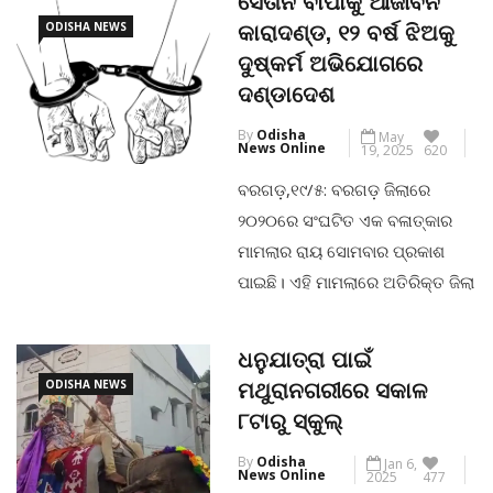
ସୈତାନ ବାପାକୁ ଆଜୀବନ
ଧରାପଡ଼ିଛନ୍ତି ।ମିଳିଥିବା ପ୍ରାଥମିକ
ODISHA NEWS
କାରାଦଣ୍ଡ, ୧୨ ବର୍ଷ ଝିଅକୁ
ସୂଚନା ଆଧାରରେ, ଜଣେ ସ୍କ୍ରାପ୍
ଦୁଷ୍କର୍ମ ଅଭିଯୋଗରେ
ଡିଲର୍ ଯିଏ କି ଅଭିଯୋଗକାରୀ ତାଙ୍କ
ଦଣ୍ଡାଦେଶ
ବ୍ୟବସାୟ ସୁରୁଖରେ ଚଳାଇବାକୁ
By
Odisha
May
ଅନୁମତି ମାଗୁଥିବାବେଳେ ଏସ୍ଆଇ
News Online
19, 2025
620
ବରିହା ୧୦,୦୦୦ ଟଙ୍କା ଲାଞ୍ଚ
ବରଗଡ଼,୧୯/୫: ବରଗଡ଼ ଜିଲାରେ
ମାଗିଥିଲେ । ମାତ୍ର ଡିଲର୍
୨୦୨୦ରେ ସଂଘଟିତ ଏକ ବଳାତ୍କାର
ଏତେଗୁଡ଼ାଏ ଟଙ୍କା
ମାମଲାର ରାୟ ସୋମବାର ପ୍ରକାଶ
ପାଇଛି। ଏହି ମାମଲାରେ ଅତିରିକ୍ତ ଜିଲା
CONTINUE READING
ଦୌରା ଜଜ୍ ତଥା ସ୍ବତନ୍ତ୍ର ପୋକ୍ସୋ
ଜଜ୍ ଅଭିଯୁକ୍ତ ବାପାଙ୍କୁ ଆଜୀବନ
ଧନୁଯାତ୍ରା ପାଇଁ
କାରାଦଣ୍ଡାଦେଶରେ ଦଣ୍ଡିତ କରିଛନ୍ତି
ODISHA NEWS
ମଥୁରାନଗରୀରେ ସକାଳ
। ଏହା ସହିତ ପୀଡ଼ିତା ୧୦ ଲକ୍ଷ
୮ଟାରୁ ସ୍କୁଲ୍
କ୍ଷତିପୂରଣ ଦେବା ଦିଗରେ ପଦକ୍ଷେପ
By
Odisha
Jan 6,
ନେବାକୁ ଡିଏଲ୍‌ଏସ୍‌ଏଙ୍କୁ ନିର୍ଦ୍ଦେଶ
News Online
2025
477