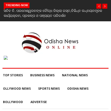
TRENDING NOW
କ
India’s youth greatest strength, potential unmatched globally:
Rahul Gandhi at ‘Chhatron Ki Goonj’ event
TOP STORIES
BUSINESS NEWS
NATIONAL NEWS
OLLYWOOD NEWS
SPORTS NEWS
ODISHA NEWS
BOLLYWOOD
ADVERTISE