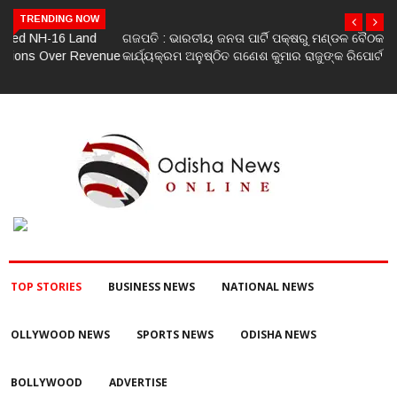
TRENDING NOW
ଗଜପତି : ଭାରତୀୟ ଜନତା ପାର୍ଟି ପକ୍ଷରୁ ମଣ୍ଡଳ ବୈଠକ ଓ ତ୍ରିରଙ୍ଗା ଯାତ୍ରା
କାର୍ଯ୍ୟକ୍ରମ ଅନୁଷ୍ଠିତ ଗଣେଶ କୁମାର ରାଜୁଙ୍କ ରିପୋର୍ଟ
TOP STORIES
BUSINESS NEWS
NATIONAL NEWS
OLLYWOOD NEWS
SPORTS NEWS
ODISHA NEWS
BOLLYWOOD
ADVERTISE