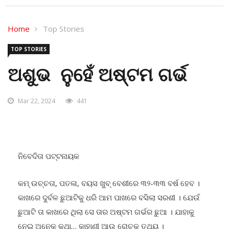
Home
Top Stories
TOP STORIES
ଅଶୁଭ ନୁହେଁ ଅଷ୍ଟମ ଗର୍ଭ
Mar 22, 2024
441
ନିବେଦିତା ପଟ୍ଟନାୟକ
କମ୍ ଉଚ୍ଚତା, ପତଳା, ବୟସ ଖୁବ୍ ବେଶୀରେ ୩୨-୩୩ ବର୍ଷ ହେବ ।
କାଖରେ ଦୁର୍ବଳ ଛୁଆଟିକୁ ଧରି ଆମ ପାଖରେ ବସିଲା ସରଶୀ । ଯେଉଁ
ଛୁଆଟି ତା କାଖରେ ଥିଲା ସେ ତାର ଅଷ୍ଟମ ଗର୍ଭର ଛୁଆ । ଯାହାକୁ
ନେଇ ଅନେକ କଥା… କାହାଣୀ ଆଉ ରୋଚକ ତଥ୍ୟ ।