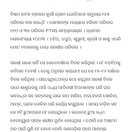
ବିଷମ କଟକ ବ୍ଲକର କୁର୍ଲୀ ଗ୍ରାମ ଯେଉଁଠାରେ ସମୁଦାୟ ୧୪୫
ପରିବାର ବାସ କରନ୍ତି । ସେମାନଙ୍କ ମଧ୍ୟରେ ହରିଜନ ପରିବାର
୧୧୦ ଓ ୩୫ ପରିବାର PTVG ସମ୍ପ୍ରଦାୟର । ଗ୍ରାମର
ଲୋକସଂଖ୍ୟା ୧୦୦୩ । ୪ଝିଅ, ୪ପୁଅ, ସ୍ୱାମୀ, ସ୍ତ୍ରୀ ଓ ଶାଶୁ ଏପରି
ମୋଟ ୧୧ଜଣଙ୍କୁ ନେଇ ସରଶୀର ପରିବାର ।
ସରଶୀ ଜାଣେ ନାହିଁ ସେ କେତେବର୍ଷରେ ବିବାହ କରିଥିଲା । ତା’ ବଡ଼ଝିଅକୁ
ବର୍ତମାନ ୧୪ବର୍ଷ । ତେଣୁ ଅନୁମାନ କରାଯାଏ ଯେ ସେ ୧୫-୧୬ ବର୍ଷରେ
ବିବାହ କରିଥିଲା । ଧୀର,ସ୍ଥିର,ଅଳ୍ପ କଥା କହୁଥିବା ସରଶୀ ବିବାହ
ପରେ ଶାଶୁଘରକୁ ଆସି ଅନ୍ୟ ଆଦିବାସୀ ଝିଅମାନଙ୍କ ପରି ଘର
କାମଧନ୍ଦା ସହ ଜଙ୍ଗଲକୁ ଯାଇ କାଠ ହାଣିବା, ଅଦା,ହଳଦୀ ଖୋଳିବା,
ଆମ୍ବ, ପଣସ ତୋଳିବା ପରି କାର୍ଯ୍ୟ କରୁଥିଲେ । ସମୟ ଗଡ଼ିବା ସହ
ସେ ୭ଟି ଛୁଆଙ୍କର ମା’ ହୋଇଥିଲେ । ଲଗାତର ଛୁଆ ଜନ୍ମ
ହେବାଦ୍ୱାରା ତାଙ୍କ ଶରୀର ଦୁର୍ବଳ ହୋଇଥିଲା । ତଥାପି ସେ ଅଷ୍ଟମ
ଥର ପାଇଁ ପୁଣି ମା’ ହେବେ ବୋଲି ଜଣାପଡ଼ିଲା ପରେ ଆରମ୍ଭ
ହୋଇଥିଲା ଦ୍ୱନ୍ଦ୍ୱ । ଯାହାକୁ ନେଇ ସରଶୀ କୁହନ୍ତି, “ମୁଁ