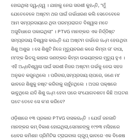
ଯେତେବେଳେ ଅଷ୍ଟମ ଥର ପାଇଁ ଗର୍ଭଧାରଣ କଲି ସେତେବେଳେ
ଆମ ସମ୍ପ୍ରଦାୟରେ ଥିବା ପରମ୍ପରାଗତ ବିଶ୍ୱାସ ମତେ
ଅସୁବିଧାରେ ପକାଇଥିଲା” । PTVG ମାନଙ୍କର ଏକ ନିର୍ଦ୍ଦିଷ୍ଟ
ସମ୍ପ୍ରଦାୟ ବିଶ୍ୱାସ କରନ୍ତି ଯେ ଅଷ୍ଟମ ଗର୍ଭରେ ଜନ୍ମ ହେଉଥିବା
ଶିଶୁ ଅଶୁଭ । ସେ ଶିଶୁଟି ନିଜେ ମୃତ୍ୟୁବରଣ କରେ କିମ୍ବା ତା’ ବାପା,
ମା’ଙ୍କ ଭିତରୁ କାହାର ଜଣଙ୍କର କିମ୍ବା ଉଭୟଙ୍କର ମୃତ୍ୟୁ ହୁଏ ।
ଏହି ଅନ୍ଧବିଶ୍ୱାସ ପାଇଁ ସରଶୀ ନିଜର ଅଷ୍ଟମ ଗର୍ଭକୁ ନେଇ ସହଜ
ଅନୁଭବ କରୁନଥିଲେ । ପରିବାର,ସମ୍ପ୍ରଦାୟ ଚାପରେ, ଜଣେ ମା’
ଭାବରେ ଶିଶୁକୁ ନଷ୍ଟ କରିବାକୁ ଚାହୁଁନଥିଲେ । ଅପର ପକ୍ଷରେ
ଭାବୁଥିଲେ ଯଦି ଶିଶୁ ଜନ୍ମ ହେବା ପରେ ସଂଯୋଗବଶତଃ କିଛି ଅଘଟଣ
ଘଟେ ତେବେ ସେ କ’ଣ କରିବେ?
ଓଡ଼ିଶାରେ ୧୩ ପ୍ରକାର PTVG ବାସକରନ୍ତି । ଯେଉଁ ଜନଜାତି
ମାନଙ୍କର କମ୍ ବିକାଶ ହୋଇଥିଲା,ସେମାନଙ୍କୁ ୧୯୭୩ ମସିହାରେ
ଧେବର କମିଶନ ପ୍ରିମିଟିଭ ଟ୍ରାଇବାଲ ଗ୍ରୁପ୍ ଭାବରେ ଏକ ବିଶେଷ
ମାନ୍ୟତା ପ୍ରଦାନ କରିଥିଲେ । ୨୦୦୬ ମସିହାରେ ଭାରତ ସରକାର