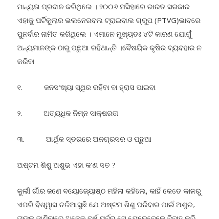
ଏହାକୁ ପର୍ଟିକୁଲାର ଭଲନେରବଲ ଟ୍ରାଇବାଲ ଗ୍ରୁପ (PTVG)ଭାବରେ
ପୁନର୍ବାର ନାମିତ କରିଥିଲେ । ଏମାନେ ମୁଖ୍ୟତଃ ୪ଟି କାରଣ ଯୋଗୁଁ
ଅନ୍ୟମାନଙ୍କ ଠାରୁ ପଛୁଆ ରହିଥାନ୍ତି ।ବୈଷୟିକ କୃଷିର ବ୍ୟବହାର ନ
କରିବା
୧. ଜନସଂଖ୍ୟା ସ୍ଥିର ରହିବା ବା ହ୍ରାସ ପାଇବା
୨. ଅତ୍ୟଧିକ ନିମ୍ନ ସାକ୍ଷରତା
୩. ଆର୍ଥିକ ସ୍ତରରେ ଅନଗ୍ରସର ଓ ପଛୁଆ
ଅଷ୍ଟମ ଶିଶୁ ଅଶୁଭ ଏହା କ’ଣ ସତ ?
କୁର୍ଲୀ ଗାଁର ଜଣେ ବୟୋଜ୍ୟୋଷ୍ଠ ମହିଳା କହିଲେ, କାହିଁ କେତେ କାଳରୁ
ଏପରି ବିଶ୍ୱାସ ଚଳିଆସୁଛି ଯେ ଅଷ୍ଟମ ଶିଶୁ ପରିବାର ପାଇଁ ଅଶୁଭ,
ତାଙ୍କ ଜାଣିବାରେ ଅନେକ ବର୍ଷ ପୂର୍ବରୁ ସେ ଯେତେବେଳେ ବିବାହ କରି