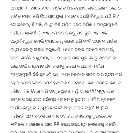
ଆସିଥିଲେ, ସେତେବେଳେ ମହିଳାଟି ଅଷ୍ଟମଥର ଗର୍ଭଧାରଣ କଲେ, ତା
ଗର୍ଭକୁ ନଷ୍ଟ କରି ଦିଆଯାଉଥିଲା । ଏବେ ସେପରି ବିଶ୍ୱାସ ଅଛି କି ?
ସେ କହିଲେ, ହଁ ଅଛି, କିନ୍ତୁ କିଛି ପରିମାଣରେ କମିଛି । ଅଙ୍ଗନୱାଡି
କର୍ମୀ, ଆଶାକର୍ମୀ ଓ ଏଏନ୍‌ଏମ ଦିଦି ଘରକୁ ଘର ବୁଲି ଏହା ଏକ
ଅନ୍ଧବିଶ୍ୱାସ ବୋଲି ବୁଝାଇବାରୁ ସରଶୀ ପରି ମା’ଟି ଅଷ୍ଟମ ଗର୍ଭକୁ
ଜନ୍ମ ଦେବାକୁ ସାହାସ କରୁଛନ୍ତି । ସେମାନଙ୍କ ମତରେ ୭ମ ଗର୍ଭ,
ନବମ ଗର୍ଭର ଶିଶୁ,ବାପା, ମା, ପରିବାର ପାଇଁ ଶୁଭ କିନ୍ତୁ ପରିବାରର
ଭଲ ପାଇଁ ଅଷ୍ଟମଗର୍ଭର ଜନ୍ମକୁ ବାରଣ କରାଯାଏ । ଗାଁର
ଅଙ୍ଗନୱାଡ଼ି ଦିଦି କୁହନ୍ତି ଯେ, “ଯେତେବେଳେ ସରଶୀର ଅଷ୍ଟମ ଗର୍ଭ
ହେଲା ସେତେବେଳେ ସେ ବହୁତ ଡରି ଯାଇଥିଲେ, କଣ କରିବେ, କଣ ନ
କରିବେ କିଛି ଚିନ୍ତା କରି ପାରୁ ନଥିଲେ । ମୁଁ, ଆଶା ଦିଦି ସବୁବେଳେ
ତାଙ୍କ ଘରକୁ ଯାଇ ପରିବାର ଲୋକଙ୍କୁ ବୁଝାଉ । ଏହି ଅଞ୍ଚଳରେ
କାର୍ଯ୍ୟ କରୁଥିବା ସ୍ୱେଚ୍ଛାସେବୀ ଅନୁଷ୍ଠାନ ସିନି ((CINI)) ର
କର୍ମକର୍ତା ଆମ ସାଙ୍ଗରେ ମିଶି ପରିବାର ଲୋକଙ୍କୁ ବୁଝାଇବାରେ
ଲାଗିଲେ । ସେମାନେ ଗାଁର କିଛି ବୟୋଜ୍ୟୋଷ୍ଠ ଲୋକଙ୍କୁ ଏକାଠି
କରି ଏହା ଏକ ଅନ୍ଧବିଶ୍ୱାସ ବୋଲି ବୁଝାଇଲେ । କିନ୍ତୁ ଆମେମାନେ