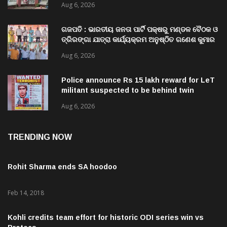
ଗଜପତି : ଭାରତୀୟ ଜନତା ପାର୍ଟି ପକ୍ଷରୁ ମଣ୍ଡଳ ବୈଠକ ଓ
ତ୍ରିରଙ୍ଗା ଯାତ୍ରା କାର୍ଯ୍ୟକ୍ରମ ଅନୁଷ୍ଠିତ ଗଣେଶ କୁମାର
ରାଜୁଙ୍କ ରିପୋର୍ଟ
Aug 6, 2026
Police announce Rs 15 lakh reward for LeT
militant suspected to be behind twin
attacks in Kashmir
Aug 6, 2026
TRENDING NOW
Rohit Sharma ends SA hoodoo
Feb 14, 2018
Kohli credits team effort for historic ODI series win vs
Proteas