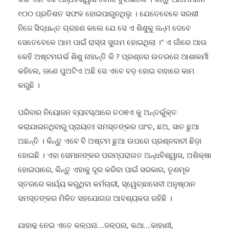
୧୦୦ ପ୍ରତିଶତ ସଫଳ ହୋଇପାରୁନଥିଲୁ । ଯେତେବେଳେ ସରଶୀ
ନିଜେ ସିଦ୍ଧାନ୍ତ ଗ୍ରହଣ କଲେ ଯେ ସେ ଏ ଶିଶୁକୁ ଜନ୍ମ ଦେବେ
ସେତେବେଳେ ଆମ ପାଇଁ ରାସ୍ତା ସୁଗମ ହୋଇଥିଲା ।” ଏ ଗାଁରେ ଆଉ
କେହି ଅଷ୍ଟମଗର୍ଭ ଶିଶୁ ନାହାନ୍ତି କି ? ପ୍ରଶ୍ନର ଉତରରେ ଆଶାକର୍ମୀ
କହିଲେ, ଜଣେ ପୁଅଟିଏ ଅଛି ସେ ଏବେ ବଡ଼ ହୋଇ ବାହାରେ କାମ
କରୁଛି ।
ପରିବାର ନିୟୋଜନ ବ୍ୟବସ୍ଥାରେ ଚଠଞଏ କୁ ଅନ୍ତର୍ଭୁକ୍ତ
କରାଯାଇନଥିବାରୁ ପ୍ରାୟତଃ ସମସ୍ତଙ୍କର ପାଂଚ, ଛଅ, ସାତ ଛୁଆ
ଅଛନ୍ତି । କିନ୍ତୁ ଏବେ ବି ଅଷ୍ଟମ ଛୁଆ ଉପରେ ପ୍ରଶ୍ନବାଚୀ ଛିଡ଼ା
ହୋଇଛି । ଏହା ସେମାନଙ୍କର ପରମ୍ପରାଗତ ଅନ୍ଧବିଶ୍ୱାସ, ଅଶିକ୍ଷା
ହୋଇପାରେ, କିନ୍ତୁ ଏହାକୁ ଦୂର କରିବା ପାଇଁ ସରକାର, ତୃଣମୂଳ
ସ୍ତରରେ କାର୍ଯ୍ୟ କରୁଥିବା କର୍ମଚାରୀ, ସ୍ୱେଚ୍ଛାସେବୀ ଅନୁଷ୍ଠାନ
ସମସ୍ତଙ୍କର ମିଳିତ ସହଯୋଗର ଆବଶ୍ୟକତା ରହିଛି ।
ଯାହାକୁ ନେଇ ଏତେ କଳ୍ପନା….ଜଳ୍ପନା, କଥା….କାହାଣୀ,