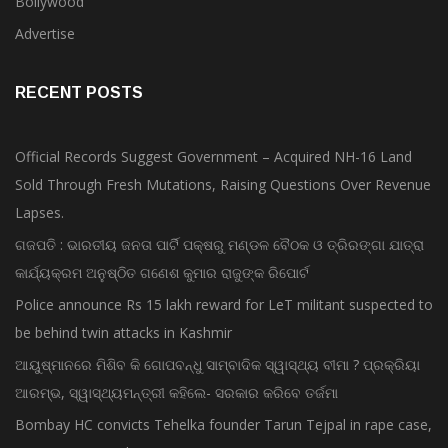
Advertise
RECENT POSTS
Official Records Suggest Government – Acquired NH-16 Land
Sold Through Fresh Mutations, Raising Questions Over Revenue
Lapses.
ଗଜପତି : ଭାରତୀୟ ଜନତା ପାର୍ଟି ପକ୍ଷରୁ ମଣ୍ଡଳ ବୈଠକ ଓ ତ୍ରିରଙ୍ଗା ଯାତ୍ରା
କାର୍ଯ୍ୟକ୍ରମ ଅନୁଷ୍ଠିତ ଗଣେଶ କୁମାର ରାଜୁଙ୍କ ରିପୋର୍ଟ
Police announce Rs 15 lakh reward for LeT militant suspected to
be behind twin attacks in Kashmir
ଆୟୁଷ୍ମାନରେ ମିଶିବ କି ଗୋପବନ୍ଧୁ ସାମ୍ବାଦିକ ସ୍ୱାସ୍ଥ୍ୟ ବୀମା ? ପ୍ରକ୍ରିୟା
ଆରମ୍ଭ, ସ୍ୱାସ୍ଥ୍ୟମନ୍ତ୍ରୀ କହିଲେ- ସରକାର କରିବେ ତର୍ଜମା
Bombay HC convicts Tehelka founder Tarun Tejpal in rape case,
reverses acquittal