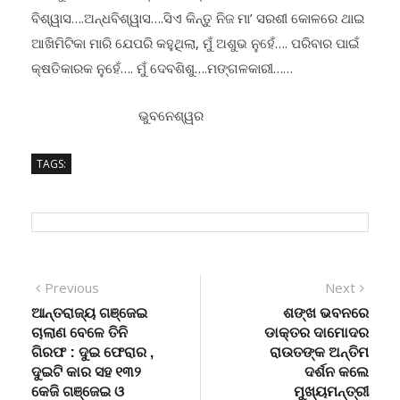
ବିଶ୍ୱାସ….ଅନ୍ଧବିଶ୍ୱାସ….ସିଏ କିନ୍ତୁ ନିଜ ମା’ ସରଶୀ କୋଳରେ ଥାଇ
ଆଖିମିଟିକା ମାରି ଯେପରି କହୁଥିଲା, ମୁଁ ଅଶୁଭ ନୁହେଁ…. ପରିବାର ପାଇଁ
କ୍ଷତିକାରକ ନୁହେଁ…. ମୁଁ ଦେବଶିଶୁ….ମଙ୍ଗଳକାରୀ……
ଭୁବନେଶ୍ୱର
TAGS:
Post
Previous
Next
Previous
Next
post:
post:
ଆନ୍ତରାଜ୍ୟ ଗଞ୍ଜେଇ
ଶଙ୍ଖ ଭବନରେ
navigation
ଚାଲାଣ ବେଳେ ତିନି
ଡାକ୍ତର ଦାମୋଦର
ଗିରଫ : ଦୁଇ ଫେରାର ,
ରାଉତଙ୍କ ଅନ୍ତିମ
ଦୁଇଟି କାର ସହ ୧୩୨
ଦର୍ଶନ କଲେ
କେଜି ଗଞ୍ଜେଇ ଓ
ମୁଖ୍ୟମନ୍ତ୍ରୀ
ନଗଦ ୪ ଲକ୍ଷ ଟଙ୍କା