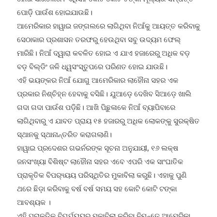
ପୋଡ଼ି ପାଉଁଶ ହୋଇଯାଉଛି।
ଆମେରିକାର ହାୱାଇ ଜଙ୍ଗଲରେ ଲାଗିଥିବା ନିଆଁକୁ ଆୟତ୍ତ କରିବାକୁ
ସେଠାକାର ପ୍ରଶାସନ ତରଫରୁ ହେଉଥିବା ସବୁ ଉଦ୍ୟମ ଫେଲ୍
ମାରିଛି। ନିଆଁ ଦ୍ୱାରା କବଳିତ ହୋଇ ଏ ଯାଏ ହଜାରେରୁ ଅଧିକ ବଡ଼
ବଡ଼ ବିଲ୍ଡିଂ ଜଳି ଧ୍ୱସଂସ୍ତୁପରେ ପରିଣତ ହୋଇ ଯାଉଛି।
ଏହି ଭୟଙ୍କର ନିଆଁ ଯୋଗୁ ଆମେରିକାର ଲାହୌନା ସହର ଏକ
ପ୍ରକାର ନିଶ୍ଚିହ୍ନ ହେବାକୁ ବସିଛି। ଯୁଆଡ଼େ ଦେଖିବ ସିଆଡ଼େ ଖାଲି
ଗଦା ଗଦା ପାଉଁଶ ପଡ଼ିଛି। ଆଖି ପିଛୁଳାକେ ନିଆଁ ବ୍ୟାପିବାରେ
ଲାଗିଥିବାରୁ ଏ ଯାବତ ପ୍ରାୟ ୧୫ ହଜାରରୁ ଅଧିକ ଲୋକଙ୍କୁ ସୁରକ୍ଷିତ
ସ୍ଥାନକୁ ସ୍ଥାନାନ୍ତରିତ କରାଗଲାଣି।
ହାୱାଇ ପ୍ରଦେଶର ଗଭର୍ନରଙ୍କ ସୂଚନା ଅନୁଯାୟୀ, ୧୬ ଲକ୍ଷ
ଜନସଂଖ୍ୟା ବିଶିଷ୍ଟ ଲାହୌନା ସହର ଏବେ ଏପରି ଏକ ସାଂଘାତିକ
ପ୍ରାକୃତିକ ବିପର‌୍ୟ୍ୟୟ ପରିସ୍ଥିତିର ମୁକାବିଲା କରୁଛି। ଏହାକୁ ପୁଣି
ଥରେ ଛିଡ଼ା କରିବାକୁ ବର୍ଷ ବର୍ଷ ସମୟ ସହ କୋଟି କୋଟି ଟଙ୍କା
ଆବଶ୍ୟକ ।
ଏହି ପ୍ରାକୃତିକ ବିପର୍ଯ୍ୟୟର ମୁକାବିଲା କରିବା ନିମନ୍ତେ ଆମେରିକା