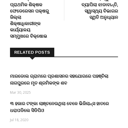
navigation
ପ୍ରାଥମିକ ଶିକ୍ଷକ
ବ୍ୟାପିଲା ଝାଡାବାନ୍ତି,
ଫେଡେରେସନ ପକ୍ଷରୁ
ସ୍ୱାସ୍ଥ୍ୟ ବିଭାଗର
ଜିଲ୍ଲା
ସ୍ଥିତି ଅନୁଧ୍ୟାନ
ଶିକ୍ଷାଧିକାରୀଙ୍କ
କାର୍ଯ୍ୟାଳୟ
ସମ୍ମୁଖରେ ବିକ୍ଷୋଭ
RELATED POSTS
ମାରଡୋଲ ଗ୍ରାମରେ ପ୍ରଶାସନର ସହଯୋଗରେ ପହଞ୍ଚିଲା
ନାଗପୁରରେ ମୃତ ଶ୍ରମିକଙ୍କ ଶବ
Mar 30, 2025
୩ ହଜାର ଟଙ୍କା ଲାଞ୍ଚନେଉଥିଲା ବେଳେ ଭିଜିଲାନ୍ସ ହାତରେ
ଧରାପଡିଲେ ସିଡିପିଓ
Jul 18, 2020