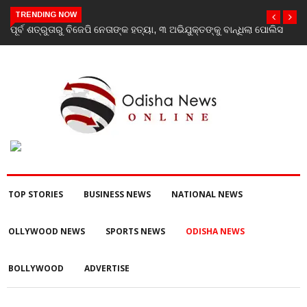
TRENDING NOW
ୁକ୍ତଙ୍କୁ ବାନ୍ଧିଲା ପୋଲିସ
‘Youth don’t need his certificate’: Priyanka Gandhi
RSS chief Mohan Bhagwat’s Gen Z remarks
TOP STORIES
BUSINESS NEWS
NATIONAL NEWS
OLLYWOOD NEWS
SPORTS NEWS
ODISHA NEWS
BOLLYWOOD
ADVERTISE