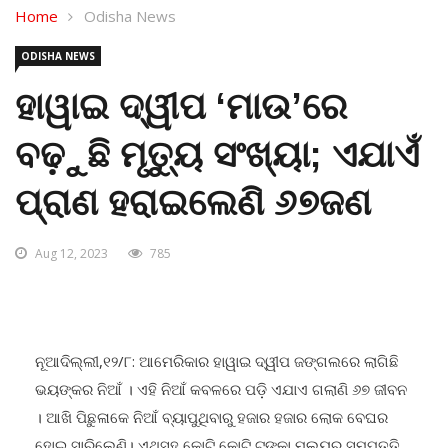
Home
Odisha News
ODISHA NEWS
ହାୱାଇ ଦ୍ୱୀପ ‘ମାଉ’ରେ
ବଢ଼ୁଛି ମୃତ୍ୟୁ ସଂଖ୍ୟା; ଏଯାଏଁ
ପ୍ରାଣ ହରାଇଲେଣି ୬୭ଜଣ
Aug 12, 2023
785
ନୂଆଦିଲ୍ଲୀ,୧୨/୮: ଆମେରିକାର ହାୱାଇ ଦ୍ୱୀପ ଜଙ୍ଗଲରେ ଲାଗିଛି
ଭୟଙ୍କର ନିଆଁ । ଏହି ନିଆଁ କବଳରେ ପଡ଼ି ଏଯାଏ ଗଲାଣି ୬୭ ଜୀବନ
। ଆଖି ପିଛୁଳାକେ ନିଆଁ ବ୍ୟାପୁଥିବାରୁ ହଜାର ହଜାର ଲୋକ ବେଘର
ହୋଇ ସାରିଲେଣି। ଏଥିସହ କୋଟି କୋଟି ଟଙ୍କା ମୂଲ୍ୟର ସମ୍ପତ୍ତି