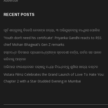
Advertise
RECENT POSTS
ପୂର୍ବ ଶତ୍ରୁତାରୁ ବିଜେପି ନେତାଙ୍କ ହତ୍ୟା, ୩ ଅଭିଯୁକ୍ତଙ୍କୁ ବାନ୍ଧିଲା ପୋଲିସ
‘Youth don’t need his certificate’: Priyanka Gandhi reacts to RSS
chief Mohan Bhagwat’s Gen Z remarks
ହସ୍ତତନ୍ତ ଦିବସରେ ପ୍ରଧାନମନ୍ତ୍ରୀଙ୍କ ସ୍ବଦେଶୀ ବାର୍ତ୍ତା, ଗର୍ବର ସହ ପାଳନ
କରିବାକୁ ଆହ୍ବାନ
ଅଭିଆରା ଫାଉଣ୍ଡେସନ ପକ୍ଷରୁ ବନ୍ୟା ବିପନ୍ନଙ୍କୁ ଶୁଖିଲା ଖାଦ୍ୟ ବଣ୍ଟନ
Vistara Filmz Celebrates the Grand Launch of Love To Hate You:
Chapter 2 with a Star-Studded Evening in Mumbai