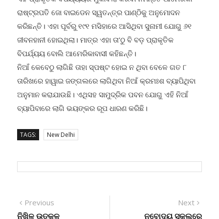
ରାଷ୍ଟ୍ରପତି ଜୋ ବାଇଡେନ ସ୍ୱତନ୍ତ୍ର ପାଣ୍ଠିକୁ ଅନୁମୋଦନ
କରିଛନ୍ତି। ଏହା ପୂର୍ବରୁ ୧୯୧ ମସିହାରେ ଆସିଥିବା ସୁନାମୀ ଯୋଗୁ ୬୧
ଜୀବନହାନୀ ହୋଇଥିଲା। ମାତ୍ର ଏହା ତା’ଠୁ ବି ବଡ଼ ପ୍ରାକୃତିକ
ବିପର୍ଯ୍ୟୟ ବୋଲି ଆମେରିକାବାସୀ କହିଛନ୍ତି।
ନିଆଁ କେବେଠୁ ଲାଗିଛି ତାହା ସ୍ପଷ୍ଟ ହୋଇ ନ ଥିବା ବେଳେ ଗତ ୮
ତାରିଖରେ ହାୱାଇ ଜଙ୍ଗଲରେ ଲାଗିଥିବା ନିଆଁ କ୍ରମଃଶ ବ୍ୟାପିଥିବା
ଅନୁମାନ କରାଯାଉଛି। ଏଥିସହ ସାମୁଦ୍ରିକ ପବନ ଯୋଗୁ ଏହି ନିଆଁ
ବ୍ୟାପିବାରେ ଲାଗି ଭୟଙ୍କର ରୂପ ଧାରଣ କରିଛି।
TAGS:
New Delhi
Post
Previous
Next
Previous
Next
post:
post:
ନିଖିଳ ଉତ୍କଳ
ନବୋଦୟ ସ୍କୁଲରେ